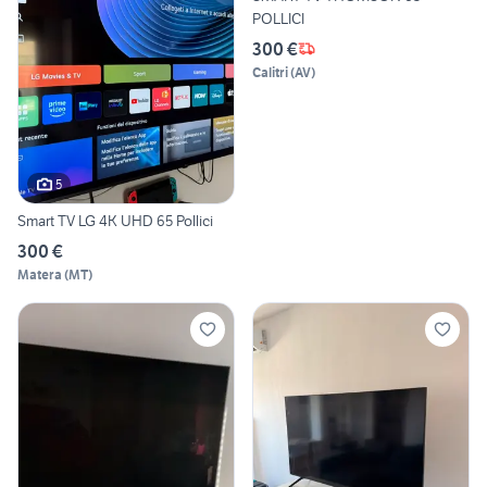
POLLICI
300 €
Calitri
(
AV
)
5
Smart TV LG 4K UHD 65 Pollici
300 €
Matera
(
MT
)