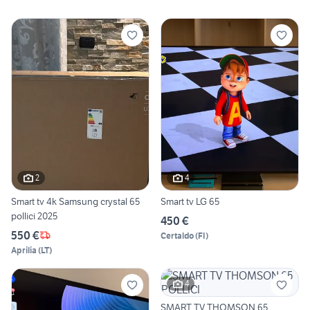
2
4
Smart tv 4k Samsung crystal 65
Smart tv LG 65
pollici 2025
450 €
550 €
Certaldo
(
FI
)
Aprilia
(
LT
)
4
SMART TV THOMSON 65