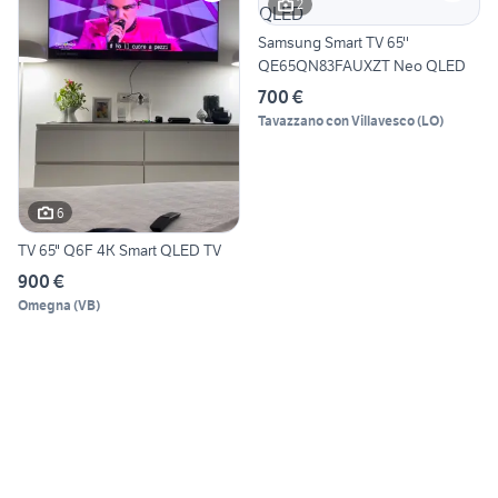
2
Samsung Smart TV 65''
QE65QN83FAUXZT Neo QLED
700 €
Tavazzano con Villavesco
(
LO
)
6
TV 65" Q6F 4K Smart QLED TV
900 €
Omegna
(
VB
)