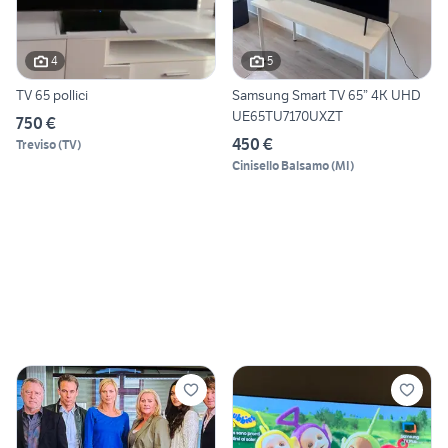
4
5
TV 65 pollici
Samsung Smart TV 65” 4K UHD
UE65TU7170UXZT
750 €
450 €
Treviso
(
TV
)
Cinisello Balsamo
(
MI
)