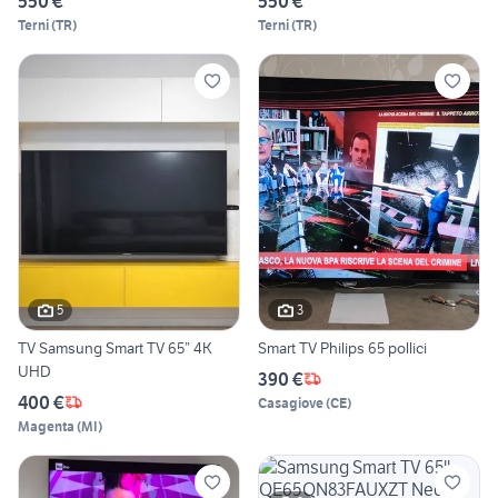
550 €
550 €
Terni
(
TR
)
Terni
(
TR
)
5
3
TV Samsung Smart TV 65” 4K
Smart TV Philips 65 pollici
UHD
390 €
400 €
Casagiove
(
CE
)
Magenta
(
MI
)