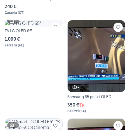
240 €
Catania
(
CT
)
3
TV LG OLED 65"
1.090 €
Ferrara
(
FE
)
4
Samsung 65 pollici QLED
350 €
Bellizzi
(
SA
)
4