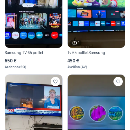
2
Samsung TV 65 pollici
Tv 65 pollici Samsung
650 €
450 €
Ardenno
(
SO
)
Avellino
(
AV
)