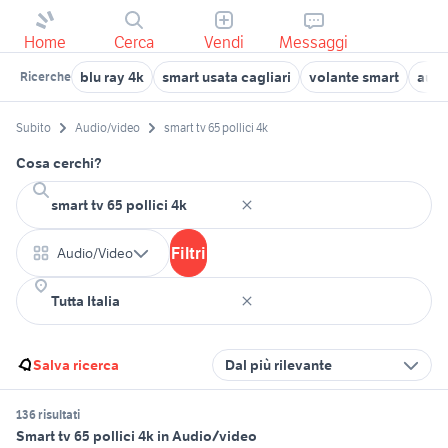
Home
Cerca
Vendi
Messaggi
blu ray 4k
smart usata cagliari
volante smart
auto
Ricerche
Subito
Audio/video
smart tv 65 pollici 4k
Cosa cerchi?
Filtri
Audio/Video
Salva ricerca
Dal più rilevante
136 risultati
Smart tv 65 pollici 4k in Audio/video