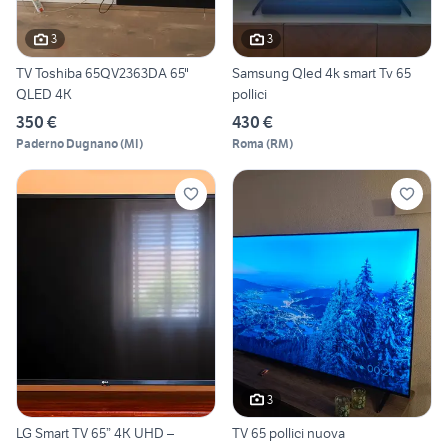
3
3
TV Toshiba 65QV2363DA 65"
Samsung Qled 4k smart Tv 65
QLED 4K
pollici
350 €
430 €
Paderno Dugnano
(
MI
)
Roma
(
RM
)
3
LG Smart TV 65” 4K UHD –
TV 65 pollici nuova