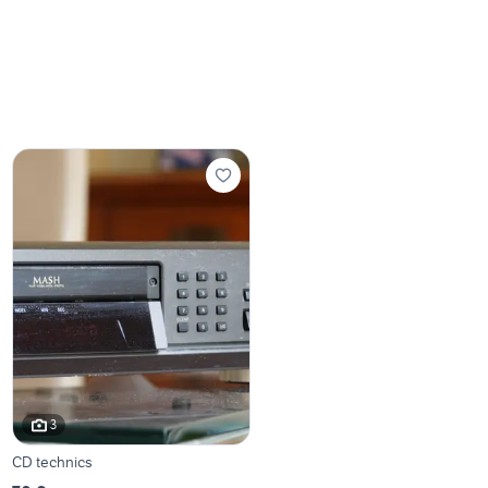
3
CD technics