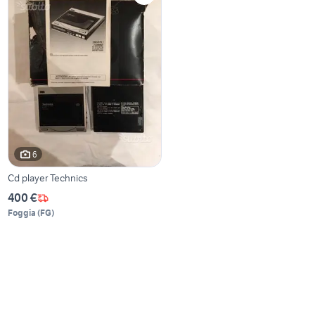
6
Cd player Technics
400 €
Foggia
(
FG
)