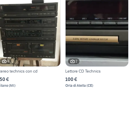
3
2
tereo technics con cd
Lettore CD Technics
50 €
100 €
ilano
(
MI
)
Orta di Atella
(
CE
)