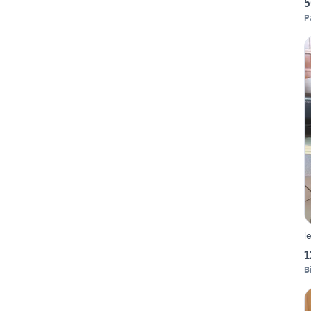
5
P
l
1
B