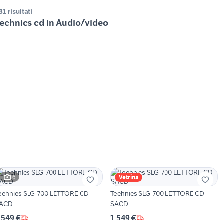
81 risultati
echnics cd in Audio/video
6
Vetrina
nics SLG-700 LETTORE CD-
Technics SLG-700 LETTORE CD-
ACD
SACD
.549 €
1.549 €