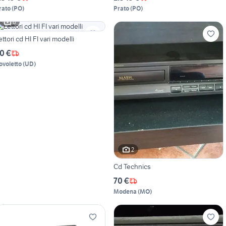
rato
(
PO
)
Prato
(
PO
)
6
ettori cd HI FI vari modelli
0 €
ovoletto
(
UD
)
2
Cd Technics
70 €
Modena
(
MO
)