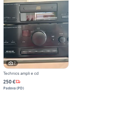
2
Technics ampli e cd
250 €
Padova
(
PD
)