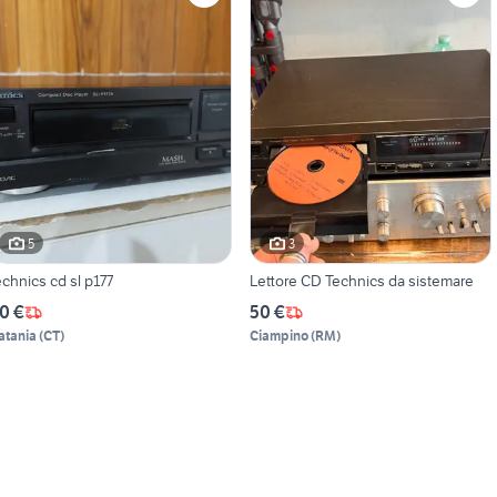
5
3
echnics cd sl p177
Lettore CD Technics da sistemare
0 €
50 €
atania
(
CT
)
Ciampino
(
RM
)