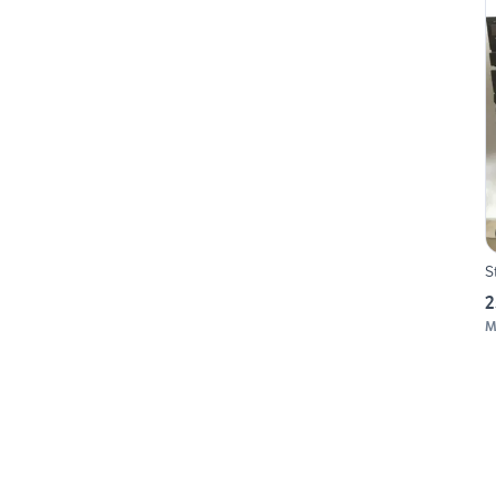
S
2
M