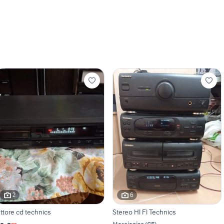
2
6
ettore cd technics
Stereo HI FI Technics