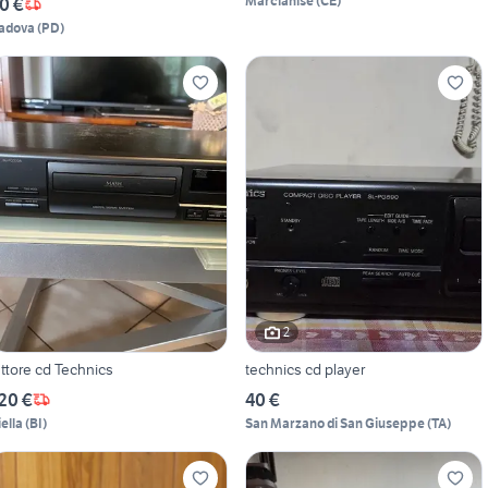
Marcianise
(
CE
)
0 €
adova
(
PD
)
2
ettore cd Technics
technics cd player
20 €
40 €
iella
(
BI
)
San Marzano di San Giuseppe
(
TA
)