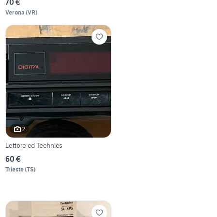
70 €
Verona
(
VR
)
2
Lettore cd Technics
60 €
Trieste
(
TS
)