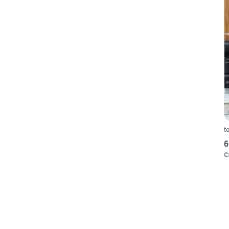
t
6
C