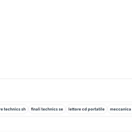
re technics sh
finali technics se
lettore cd portatile
meccanica