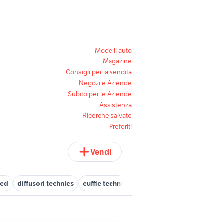
Modelli auto
Magazine
Consigli per la vendita
Negozi e Aziende
Subito per le Aziende
Assistenza
Ricerche salvate
Preferiti
Vendi
 cd
diffusori technics
cuffie technics
impianto technics
tech