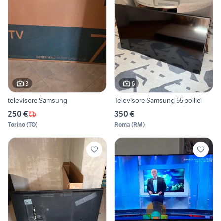
3
6
televisore Samsung
Televisore Samsung 55 pollici
250 €
350 €
Torino
(
TO
)
Roma
(
RM
)