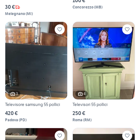
100 €
30 €
Concorezzo
(
MB
)
Melegnano
(
MI
)
3
4
Televisore samsung 55 pollici
Televisori 55 pollici
420 €
250 €
Padova
(
PD
)
Roma
(
RM
)