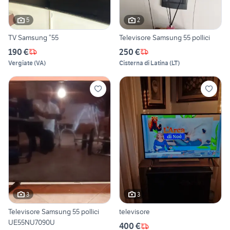
5
2
TV Samsung “55
Televisore Samsung 55 pollici
190 €
250 €
Vergiate
(
VA
)
Cisterna di Latina
(
LT
)
3
3
Televisore Samsung 55 pollici
televisore
UE55NU7090U
400 €