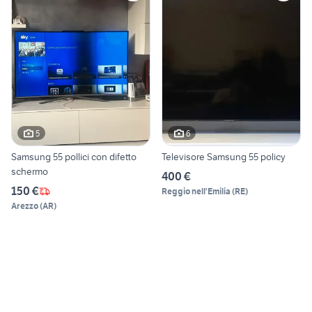
5
6
Samsung 55 pollici con difetto
Televisore Samsung 55 policy
schermo
400 €
150 €
Reggio nell'Emilia
(
RE
)
Arezzo
(
AR
)