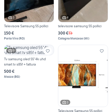
3
4
Televisore Samsung 55 pollici
televisore samsung 55 pollici
150 €
300 €
Porto Viro
(
RO
)
Cologno Monzese
(
MI
)
5
Tv samsung oled 55”4k uhd
smart tv s85f + fattura
500 €
Mozzo
(
BG
)
3
Televisore Samsung 55 pollici