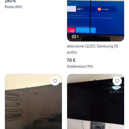
180 €
Roma
(
RM
)
6
televisore QLED. Samsung 55
pollici
70 €
Caldonazzo
(
TN
)