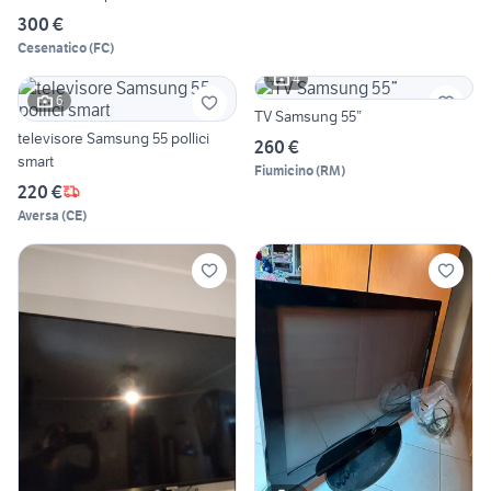
300 €
Cesenatico
(
FC
)
4
6
TV Samsung 55”
televisore Samsung 55 pollici
260 €
smart
Fiumicino
(
RM
)
220 €
Aversa
(
CE
)