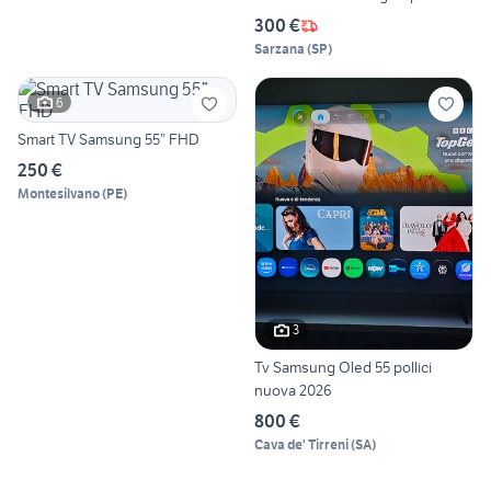
300 €
Sarzana
(
SP
)
6
Smart TV Samsung 55” FHD
250 €
Montesilvano
(
PE
)
3
Tv Samsung Oled 55 pollici
nuova 2026
800 €
Cava de' Tirreni
(
SA
)