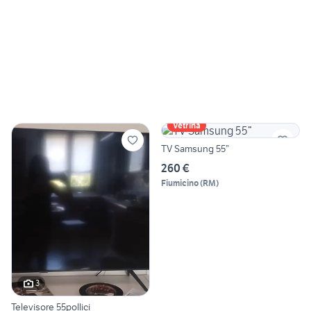
Vetrina
TV Samsung 55”
260 €
Fiumicino
(
RM
)
3
Televisore 55pollici