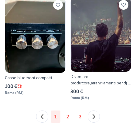
Diventare
Casse bluethoot compatti
produttore,arrangiamenti per dj e
100 €
non
300 €
Roma
(
RM
)
Roma
(
RM
)
1
2
3