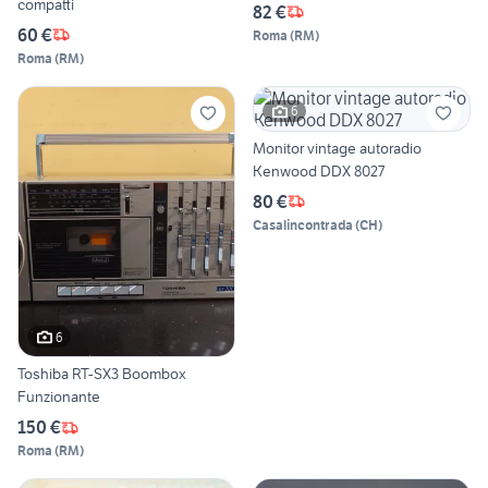
compatti
82 €
60 €
Roma
(
RM
)
Roma
(
RM
)
6
Monitor vintage autoradio
Kenwood DDX 8027
80 €
Casalincontrada
(
CH
)
6
Toshiba RT-SX3 Boombox
Funzionante
150 €
Roma
(
RM
)