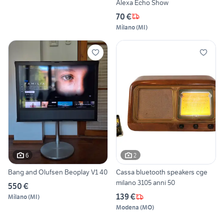
Alexa Echo Show
70 €
Milano
(
MI
)
6
2
Bang and Olufsen Beoplay V1 40
Cassa bluetooth speakers cge
milano 3105 anni 50
550 €
139 €
Milano
(
MI
)
Modena
(
MO
)