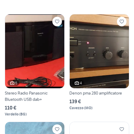
6
4
Stereo Radio Panasonic
Denon pma 280 amplificatore
Bluetooth USB dab+
139 €
110 €
Cavezzo
(
MO
)
Verdello
(
BG
)