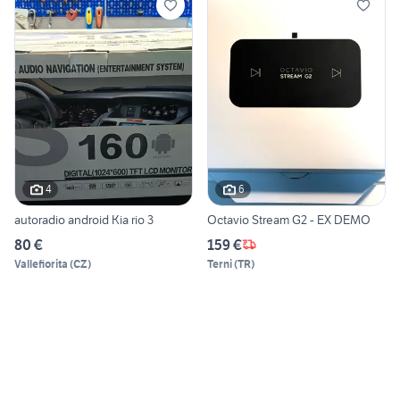
4
6
autoradio android Kia rio 3
Octavio Stream G2 - EX DEMO
80 €
159 €
Vallefiorita
(
CZ
)
Terni
(
TR
)