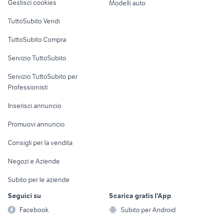
Gestisci cookies
Modelli auto
Case vacanza
TuttoSubito Vendi
Uffici e Locali
TuttoSubito Compra
commerciali
Servizio TuttoSubito
elettronica
per la casa e la
sports e hobby
Servizio TuttoSubito per
persona
Informatica
Animali
Professionisti
Arredamento e
Console e
Accessori per
Casalinghi
Inserisci annuncio
Videogiochi
animali
Elettrodomestici
Promuovi annuncio
Audio/Video
Musica e Film
Giardino e Fai da te
Consigli per la vendita
Fotografia
Libri e Riviste
Abbigliamento e
Negozi e Aziende
Telefonia
Strumenti Musicali
Accessori
Subito per le aziende
Sports
Tutto per i bambini
Seguici su
Scarica gratis l'App
Biciclette
Facebook
Subito per Android