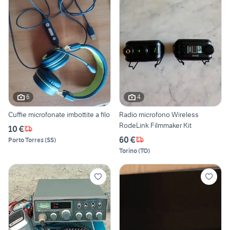
6
4
Cuffie microfonate imbottite a filo
Radio microfono Wireless
RodeLink Filmmaker Kit
10 €
60 €
Porto Torres
(
SS
)
Torino
(
TO
)