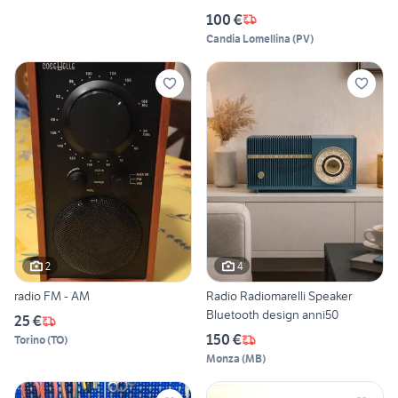
100 €
Candia Lomellina
(
PV
)
2
4
radio FM - AM
Radio Radiomarelli Speaker
Bluetooth design anni50
25 €
150 €
Torino
(
TO
)
Monza
(
MB
)