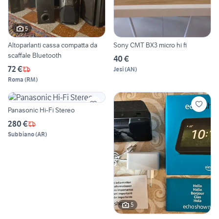
5
Altoparlanti cassa compatta da
Sony CMT BX3 micro hi fi
scaffale Bluetooth
40 €
72 €
Jesi
(
AN
)
Roma
(
RM
)
Panasonic Hi-Fi Stereo
280 €
Subbiano
(
AR
)
5