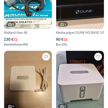
6
4
Midland Alan 48
Media player DUNE HD BASE 3.0
230 €
90 €
Montesilvano
(
PE
)
Bra
(
CN
)
4
4