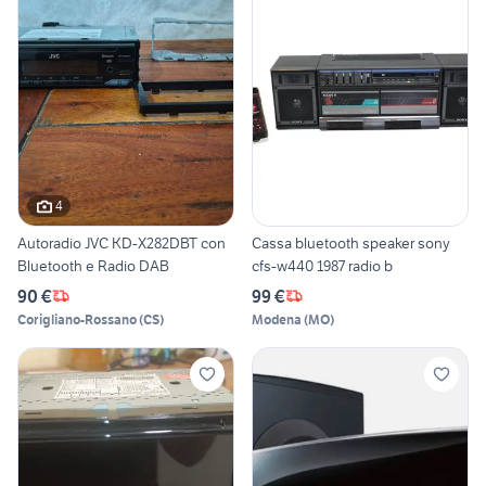
4
Autoradio JVC KD-X282DBT con
Cassa bluetooth speaker sony
Bluetooth e Radio DAB
cfs-w440 1987 radio b
90 €
99 €
Corigliano-Rossano
(
CS
)
Modena
(
MO
)