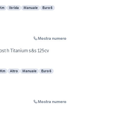
 Km
Ibrida
Manuale
Euro 6
Mostra numero
st h Titanium s&s 125cv
 Km
Altro
Manuale
Euro 6
Mostra numero