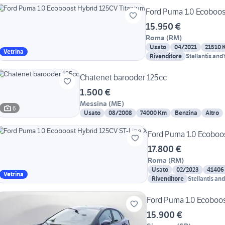
Ford Puma 1.0 Ecoboos
15.950 €
Roma
(
RM
)
Usato
04/2021
21510 
Vetrina
Rivenditore
Stellantis an
Chatenet barooder 125cc
1.500 €
Messina
(
ME
)
6
Usato
08/2008
74000 Km
Benzina
Altro
Ford Puma 1.0 Ecoboos
17.800 €
Roma
(
RM
)
Usato
02/2023
41406
Vetrina
Rivenditore
Stellantis a
Ford Puma 1.0 Ecoboos
15.900 €