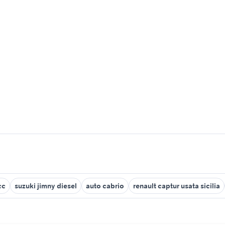
cc
suzuki jimny diesel
auto cabrio
renault captur usata sicilia