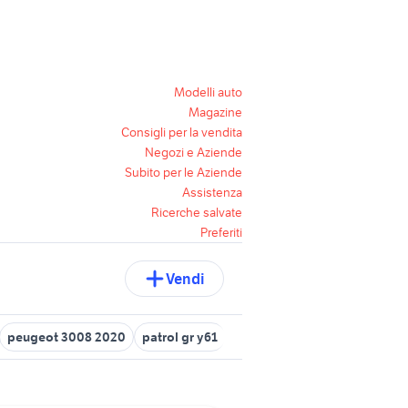
Modelli auto
Magazine
Consigli per la vendita
Negozi e Aziende
Subito per le Aziende
Assistenza
Ricerche salvate
Preferiti
Vendi
peugeot 3008 2020
patrol gr y61
auto usate pescara
alfa 15