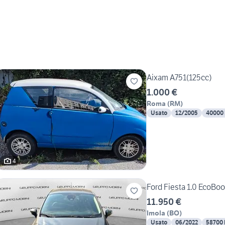
Aixam A751(125cc)
1.000 €
Roma
(
RM
)
Usato
12/2005
40000
4
Ford Fiesta 1.0 EcoBo
11.950 €
Imola
(
BO
)
Usato
06/2022
58700