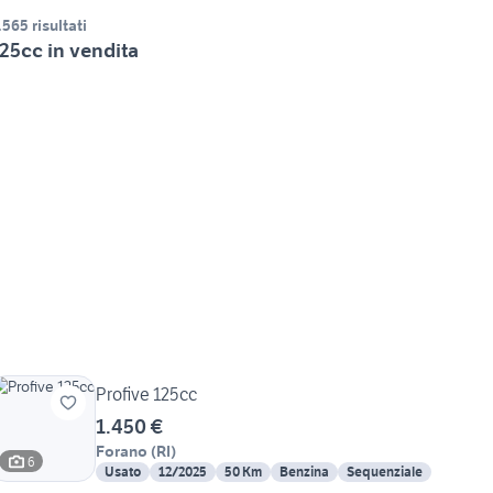
.565 risultati
25cc in vendita
Profive 125cc
1.450 €
Forano
(
RI
)
6
Usato
12/2025
50 Km
Benzina
Sequenziale