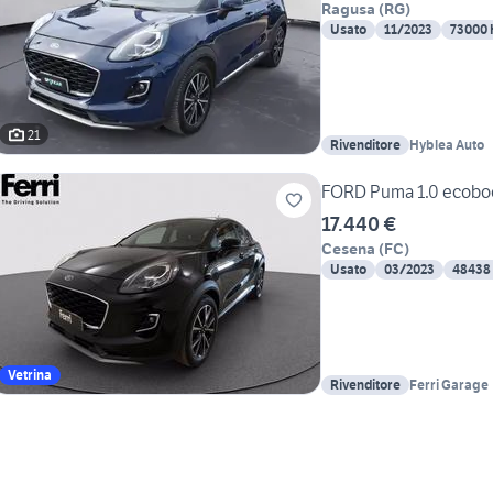
Ragusa
(
RG
)
Usato
11/2023
73000
21
Rivenditore
Hyblea Auto
FORD Puma 1.0 ecoboo
17.440 €
Cesena
(
FC
)
Usato
03/2023
48438
Vetrina
Rivenditore
Ferri Garage