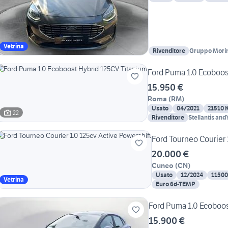
Vetrina
Rivenditore
Gruppo Morin
Ford Puma 1.0 Ecoboos
15.950 €
Roma
(
RM
)
Usato
04/2021
21510 
22
Rivenditore
Stellantis an
Ford Tourneo Courier 
20.000 €
Cuneo
(
CN
)
Usato
12/2024
1150
Vetrina
Euro 6d-TEMP
Ford Puma 1.0 Ecoboos
15.900 €