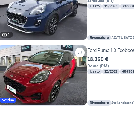
Siracusa
(
SR
)
Usato
11/2023
73000
21
Rivenditore
ACAT USATO
Ford Puma 1.0 Ecoboos
18.350 €
Roma
(
RM
)
Usato
12/2022
48498
Vetrina
Rivenditore
Stellantis a