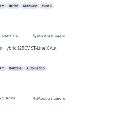
 Km
Ibrida
Manuale
Euro 6
Mostra numero
 GARANTITO
t Hybrid 125CV ST-Line X Aut
 Km
Benzina
Automatico
Mostra numero
ndYou Roma