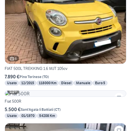
6
FIAT 500L TREKKING 1.6 MJT 105cv
7.890 €
Pino Torinese
(
TO
)
Usato
12/2015
118000 Km
Diesel
Manuale
Euro 5
6
Fiat 500R
5.500 €
Sant'Agata li Battiati
(
CT
)
Usato
01/1970
54208 Km