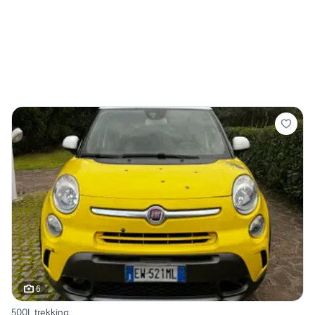
6
500L trekking