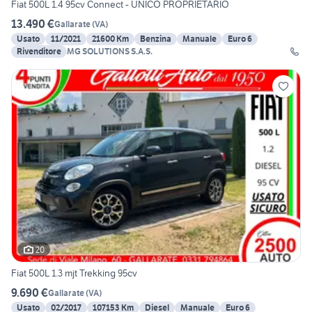
Fiat 500L 1.4 95cv Connect - UNICO PROPRIETARIO
13.490 €
Gallarate
(
VA
)
Usato
11/2021
21600 Km
Benzina
Manuale
Euro 6
Rivenditore
MG SOLUTIONS S.A.S.
20
Fiat 500L 1.3 mjt Trekking 95cv
9.690 €
Gallarate
(
VA
)
Usato
02/2017
107153 Km
Diesel
Manuale
Euro 6