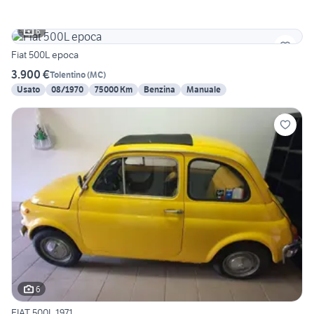
6
Fiat 500L epoca
3.900 €
Tolentino
(
MC
)
Usato
08/1970
75000 Km
Benzina
Manuale
6
FIAT 500L 1971