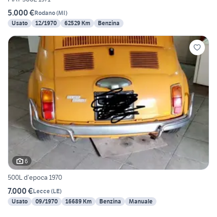
5.000 €
Rodano
(
MI
)
Usato
12/1970
62529 Km
Benzina
6
500L d’epoca 1970
7.000 €
Lecce
(
LE
)
Usato
09/1970
16689 Km
Benzina
Manuale