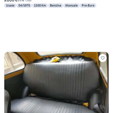
9.000 €
Cirie'
(
TO
)
Usato
04/1970
1300 Km
Benzina
Manuale
Pre-Euro