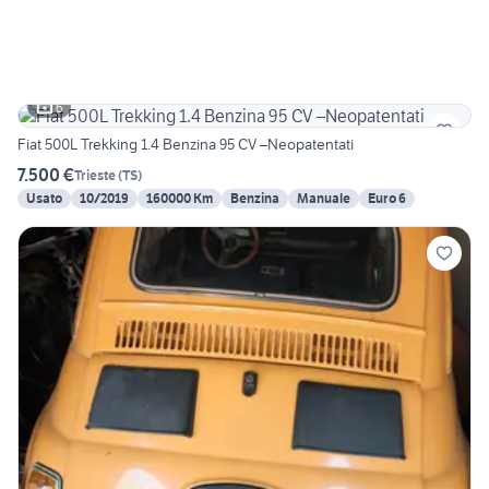
6
Fiat 500L Trekking 1.4 Benzina 95 CV –Neopatentati
7.500 €
Trieste
(
TS
)
Usato
10/2019
160000 Km
Benzina
Manuale
Euro 6