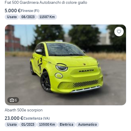
Fiat 500 Giardiniera Autobianchi di colore giallo
5.000 €
Firenze
(
FI
)
Usato
08/2023
11587 Km
6
Abarth 500e scorpion
23.000 €
Castellanza
(
VA
)
Usato
01/2023
13500 Km
Elettrica
Automatico