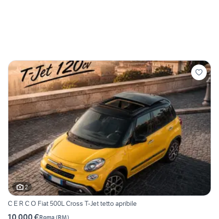
2
C E R C O Fiat 500L Cross T-Jet tetto apribile
10.000 €
Roma
(
RM
)