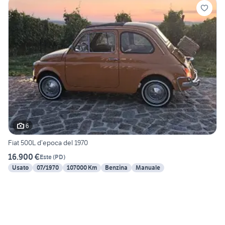
6
Fiat 500L d’epoca del 1970
16.900 €
Este
(
PD
)
Usato
07/1970
107000 Km
Benzina
Manuale