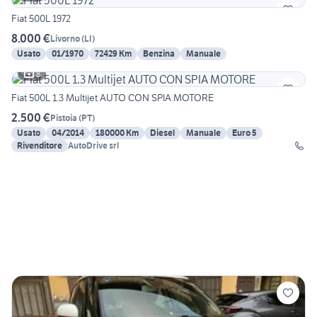
Fiat 500L 1972
8.000 €
Livorno
(
LI
)
Usato
01/1970
72429 Km
Benzina
Manuale
8
Fiat 500L 1.3 Multijet AUTO CON SPIA MOTORE
2.500 €
Pistoia
(
PT
)
Usato
04/2014
180000 Km
Diesel
Manuale
Euro 5
Rivenditore
AutoDrive srl