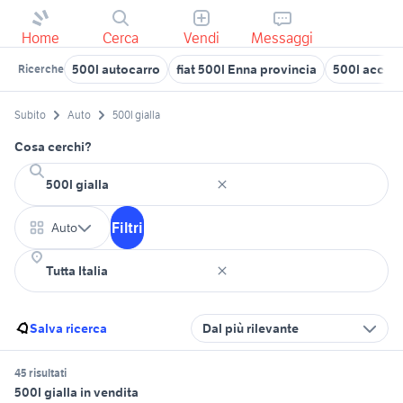
Home
Cerca
Vendi
Messaggi
500l autocarro
fiat 500l Enna provincia
500l access
Ricerche
Subito
Auto
500l gialla
Cosa cerchi?
Filtri
Auto
Salva ricerca
Dal più rilevante
45 risultati
500l gialla in vendita