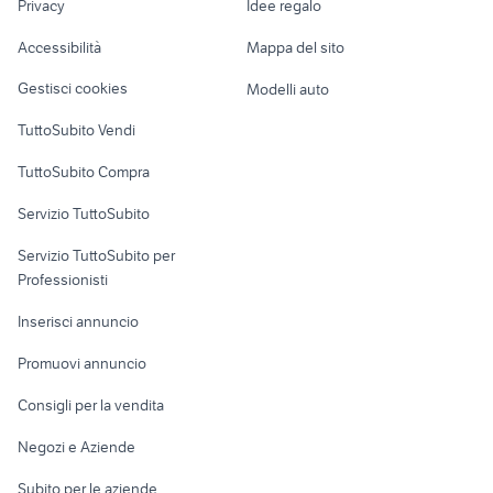
mercedes classe b Torino
Privacy
Idee regalo
Garage e box
bmw x5m
provincia
Caravan e Camper
Accessibilità
Mappa del sito
Loft, mansarde e
Veicoli commerciali
altro
Gestisci cookies
Modelli auto
Case vacanza
TuttoSubito Vendi
Uffici e Locali
TuttoSubito Compra
commerciali
Servizio TuttoSubito
elettronica
per la casa e la
sports e hobby
Servizio TuttoSubito per
persona
Informatica
Animali
Professionisti
Arredamento e
Console e
Accessori per
Casalinghi
Inserisci annuncio
Videogiochi
animali
Elettrodomestici
Promuovi annuncio
Audio/Video
Musica e Film
Giardino e Fai da te
Consigli per la vendita
Fotografia
Libri e Riviste
Abbigliamento e
Negozi e Aziende
Telefonia
Strumenti Musicali
Accessori
Subito per le aziende