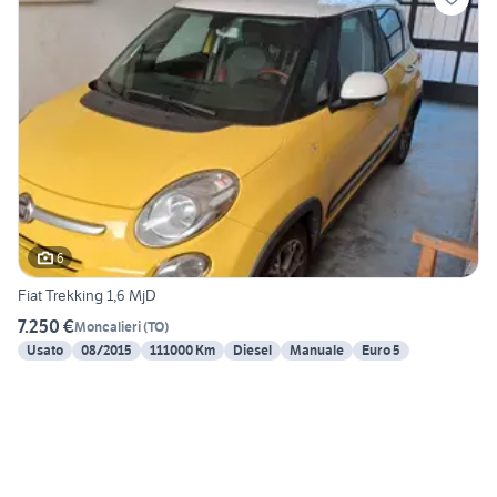
6
Fiat Trekking 1,6 MjD
7.250 €
Moncalieri
(
TO
)
Usato
08/2015
111000 Km
Diesel
Manuale
Euro 5