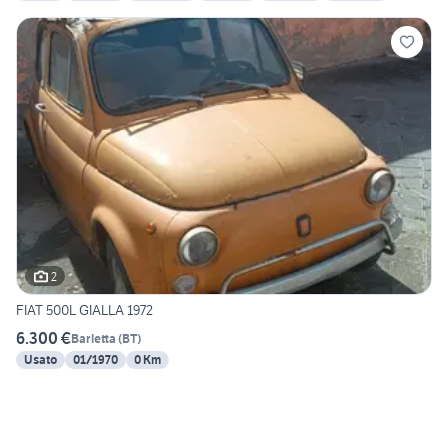
2
FIAT 500L GIALLA 1972
6.300 €
Barletta
(
BT
)
Usato
01/1970
0 Km