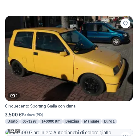
2
Cinquecento Sporting Gialla con clima
3.500 €
Padova
(
PD
)
Usato
05/1997
140000 Km
Benzina
Manuale
Euro 1
6