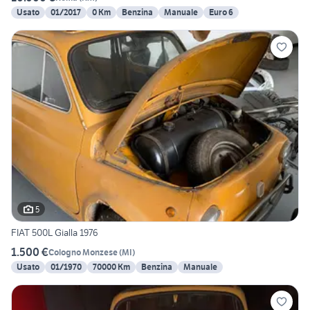
Usato
01/2017
0 Km
Benzina
Manuale
Euro 6
5
FIAT 500L Gialla 1976
1.500 €
Cologno Monzese
(
MI
)
Usato
01/1970
70000 Km
Benzina
Manuale