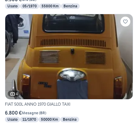
Usato
05/1970
55800 Km
Benzina
4
FIAT 500L ANNO 1970 GIALLO TAXI
6.800 €
Mesagne
(
BR
)
Usato
11/1970
50000 Km
Benzina