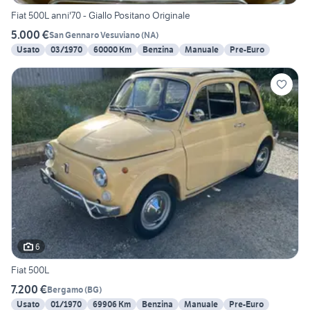
Fiat 500L anni'70 - Giallo Positano Originale
5.000 €
San Gennaro Vesuviano
(
NA
)
Usato
03/1970
60000 Km
Benzina
Manuale
Pre-Euro
6
Fiat 500L
7.200 €
Bergamo
(
BG
)
Usato
01/1970
69906 Km
Benzina
Manuale
Pre-Euro