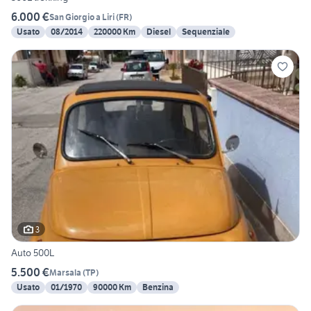
6.000 €
San Giorgio a Liri
(
FR
)
Usato
08/2014
220000 Km
Diesel
Sequenziale
3
Auto 500L
5.500 €
Marsala
(
TP
)
Usato
01/1970
90000 Km
Benzina