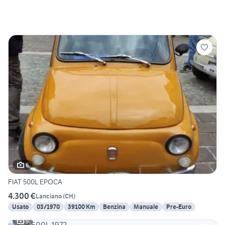
6
FIAT 500L EPOCA
4.300 €
Lanciano
(
CH
)
Usato
03/1970
39100 Km
Benzina
Manuale
Pre-Euro
5