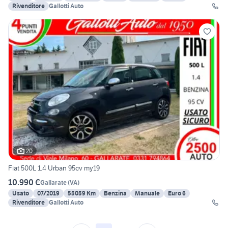
Rivenditore
Gallotti Auto
20
Fiat 500L 1.4 Urban 95cv my19
10.990 €
Gallarate
(
VA
)
Usato
07/2019
55059 Km
Benzina
Manuale
Euro 6
Rivenditore
Gallotti Auto