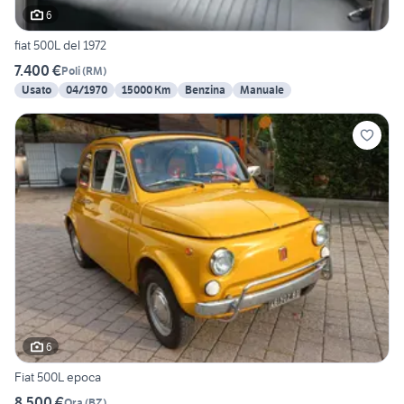
6
fiat 500L del 1972
7.400 €
Poli
(
RM
)
Usato
04/1970
15000 Km
Benzina
Manuale
6
Fiat 500L epoca
8.500 €
Ora
(
BZ
)