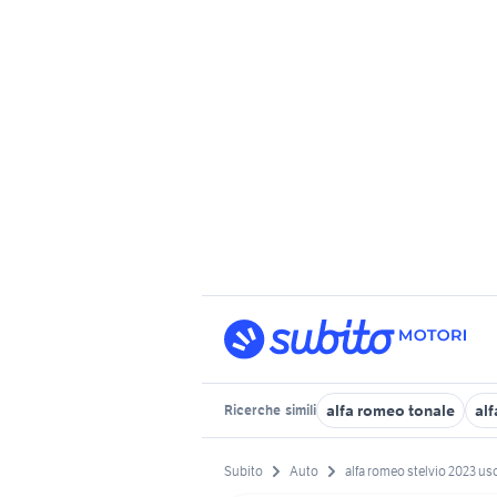
alfa romeo tonale
alf
Ricerche
simili
Subito
Auto
alfa romeo stelvio 2023 usc