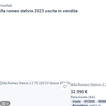
 risultati
lfa romeo stelvio 2023 uscita in vendita
Alfa Romeo Stelvio 2
32.990 €
Palomonte
(
SA
)
Usato
07/2023
9500
18
Rivenditore
MECC.GI