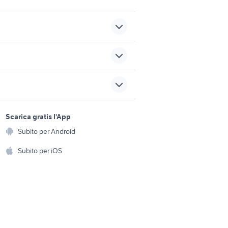
renault captur usata sicilia
motore citroen c3
way
ford focus auto Rieti
sports e hobby
provincia
a
Scarica gratis l'App
Animali
 auto
arco auto
Subito per Android
ento e
Accessori per animali
hi
Subito per iOS
Musica e Film
omestici
Libri e Riviste
e Fai da te
Strumenti Musicali
amento e
ri
Sports