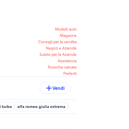
Modelli auto
Magazine
Consigli per la vendita
Negozi e Aziende
Subito per le Aziende
Assistenza
Ricerche salvate
Preferiti
Vendi
6 turbo
alfa romeo giulia estrema
alfa romeo mito Frosinone pro