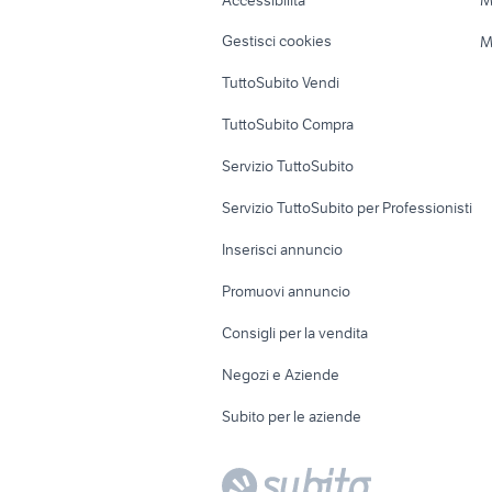
Accessibilità
M
Veicoli commerciali
Case vacanza
Gestisci cookies
M
Uffici e Locali
TuttoSubito Vendi
commerciali
TuttoSubito Compra
Servizio TuttoSubito
Servizio TuttoSubito per Professionisti
Inserisci annuncio
Promuovi annuncio
Consigli per la vendita
Negozi e Aziende
Subito per le aziende