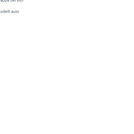
appa del sito
Tutto per
odelli auto