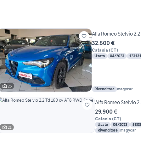
Alfa Romeo Stelvio 2.2
32.500 €
Catania
(
CT
)
Usato
04/2023
12313
25
Rivenditore
magycar
Alfa Romeo Stelvio 2
29.900 €
Catania
(
CT
)
Usato
06/2023
580
21
Rivenditore
magycar