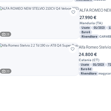
ALFA ROMEO NEW 
27.990 €
Manduria
(
TA
)
Usato
01/2023
1
Euro 6
28
Rivenditore
CARWEB 
Alfa Romeo Stelvio
24.800 €
Catania
(
CT
)
Usato
01/2023
7
Euro 6d
20
Rivenditore
magycar