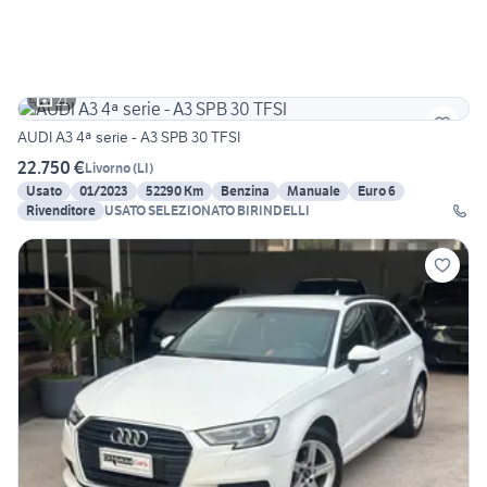
21
AUDI A3 4ª serie - A3 SPB 30 TFSI
22.750 €
Livorno
(
LI
)
Usato
01/2023
52290 Km
Benzina
Manuale
Euro 6
Rivenditore
USATO SELEZIONATO BIRINDELLI