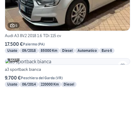
6
Audi A3 8V.2 2018 1.6 TDi 115 cv
17.500 €
Palermo
(
PA
)
Usato
09/2018
85000 Km
Diesel
Automatico
Euro 6
5
a3 sportback bianca
9.700 €
Peschiera del Garda
(
VR
)
Usato
06/2014
220000 Km
Diesel