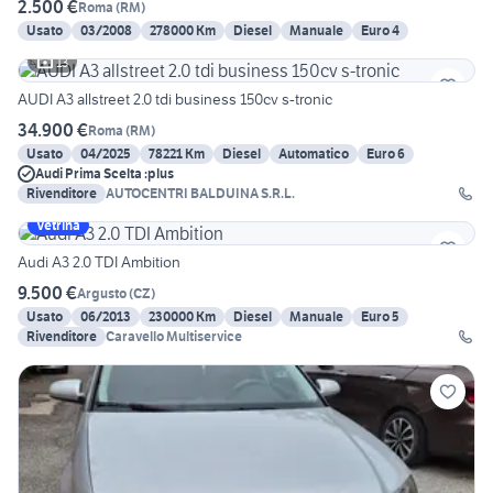
2.500 €
Roma
(
RM
)
Usato
03/2008
278000 Km
Diesel
Manuale
Euro 4
13
AUDI A3 allstreet 2.0 tdi business 150cv s-tronic
34.900 €
Roma
(
RM
)
Usato
04/2025
78221 Km
Diesel
Automatico
Euro 6
Audi Prima Scelta :plus
Rivenditore
AUTOCENTRI BALDUINA S.R.L.
Vetrina
Audi A3 2.0 TDI Ambition
9.500 €
Argusto
(
CZ
)
Usato
06/2013
230000 Km
Diesel
Manuale
Euro 5
Rivenditore
Caravello Multiservice