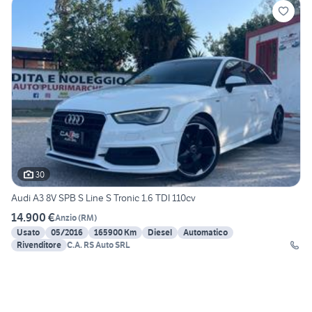
30
Audi A3 8V SPB S Line S Tronic 1.6 TDI 110cv
14.900 €
Anzio
(
RM
)
Usato
05/2016
165900 Km
Diesel
Automatico
Rivenditore
C.A. RS Auto SRL