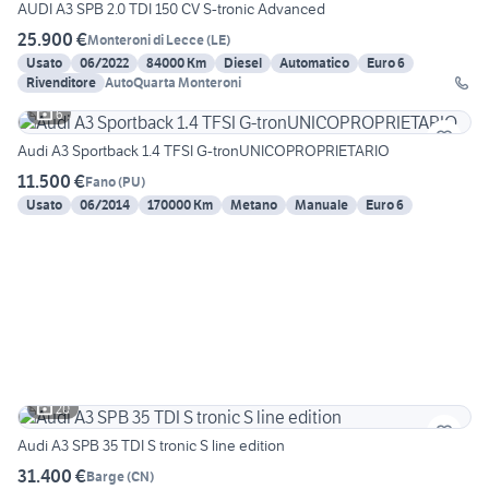
AUDI A3 SPB 2.0 TDI 150 CV S-tronic Advanced
25.900 €
Monteroni di Lecce
(
LE
)
Usato
06/2022
84000 Km
Diesel
Automatico
Euro 6
Rivenditore
AutoQuarta Monteroni
6
Audi A3 Sportback 1.4 TFSI G-tronUNICOPROPRIETARIO
11.500 €
Fano
(
PU
)
Usato
06/2014
170000 Km
Metano
Manuale
Euro 6
20
Audi A3 SPB 35 TDI S tronic S line edition
31.400 €
Barge
(
CN
)