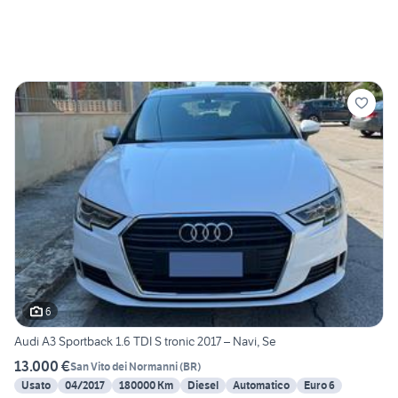
6
Audi A3 Sportback 1.6 TDI S tronic 2017 – Navi, Se
13.000 €
San Vito dei Normanni
(
BR
)
Usato
04/2017
180000 Km
Diesel
Automatico
Euro 6