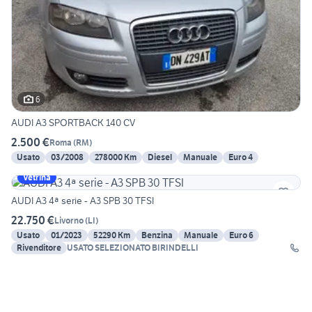
6
AUDI A3 SPORTBACK 140 CV
2.500 €
Roma
(
RM
)
Usato
03/2008
278000 Km
Diesel
Manuale
Euro 4
Vetrina
AUDI A3 4ª serie - A3 SPB 30 TFSI
22.750 €
Livorno
(
LI
)
Usato
01/2023
52290 Km
Benzina
Manuale
Euro 6
Rivenditore
USATO SELEZIONATO BIRINDELLI