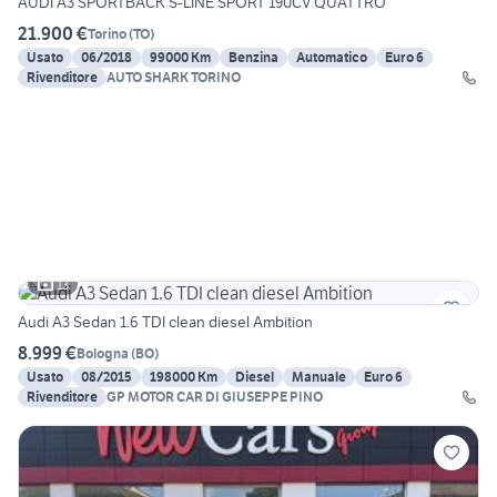
AUDI A3 SPORTBACK S-LINE SPORT 190CV QUATTRO
21.900 €
Torino
(
TO
)
Usato
06/2018
99000 Km
Benzina
Automatico
Euro 6
Rivenditore
AUTO SHARK TORINO
13
Audi A3 Sedan 1.6 TDI clean diesel Ambition
8.999 €
Bologna
(
BO
)
Usato
08/2015
198000 Km
Diesel
Manuale
Euro 6
Rivenditore
GP MOTOR CAR DI GIUSEPPE PINO