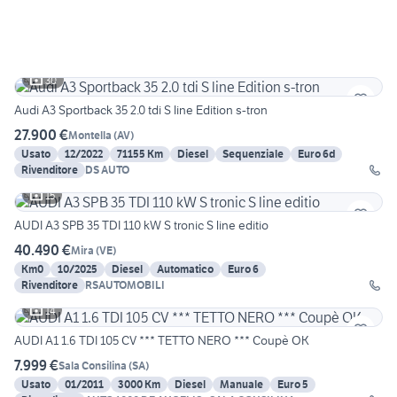
30
Audi A3 Sportback 35 2.0 tdi S line Edition s-tron
27.900 €
Montella
(
AV
)
Usato
12/2022
71155 Km
Diesel
Sequenziale
Euro 6d
Rivenditore
DS AUTO
15
AUDI A3 SPB 35 TDI 110 kW S tronic S line editio
40.490 €
Mira
(
VE
)
Km0
10/2025
Diesel
Automatico
Euro 6
Rivenditore
RSAUTOMOBILI
14
AUDI A1 1.6 TDI 105 CV *** TETTO NERO *** Coupè OK
7.999 €
Sala Consilina
(
SA
)
Usato
01/2011
3000 Km
Diesel
Manuale
Euro 5