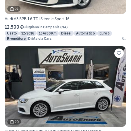
27
Audi A3 SPB 1.6 TDI S tronic Sport '16
12.500 €
Giugliano in Campania
(
NA
)
Usato
12/2016
154780 Km
Diesel
Automatico
Euro 6
Rivenditore
Di Maiola Cars
20