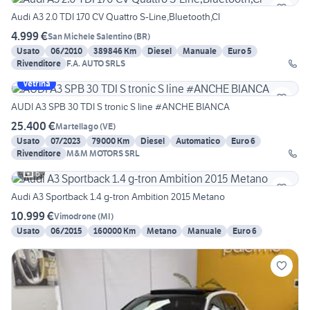
Audi A3 2.0 TDI 170 CV Quattro S-Line,Bluetooth,Cl
4.999 €
San Michele Salentino
(
BR
)
Usato
06/2010
389846 Km
Diesel
Manuale
Euro 5
Rivenditore
F.A. AUTO SRLS
Vetrina
AUDI A3 SPB 30 TDI S tronic S line #ANCHE BIANCA
25.400 €
Martellago
(
VE
)
Usato
07/2023
79000 Km
Diesel
Automatico
Euro 6
Rivenditore
M&M MOTORS SRL
6
Audi A3 Sportback 1.4 g-tron Ambition 2015 Metano
10.999 €
Vimodrone
(
MI
)
Usato
06/2015
160000 Km
Metano
Manuale
Euro 6