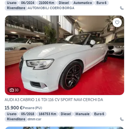
Usato
06/2024
21000 Km
Diesel
Automatico
Euro 6
Rivenditore
AUTOMOBILI COERO BORGA
30
AUDI A3 CABRIO 1.6 TDI 116 CV SPORT NAVI CERCHI DA
15.900 €
Pesaro
(
PU
)
Usato
05/2018
166753 Km
Diesel
Manuale
Euro 6
Rivenditore
dmm car