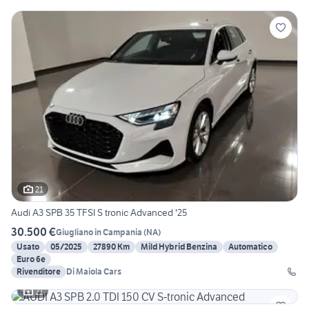
21
Audi A3 SPB 35 TFSI S tronic Advanced '25
30.500 €
Giugliano in Campania
(
NA
)
Usato
05/2025
27890 Km
Mild Hybrid Benzina
Automatico
Euro 6e
Rivenditore
Di Maiola Cars
21