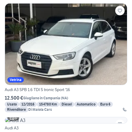
Vetrina
Audi A3 SPB 1.6 TDI S tronic Sport '16
12.500 €
Giugliano in Campania
(
NA
)
Usato
12/2016
154780 Km
Diesel
Automatico
Euro 6
Rivenditore
Di Maiola Cars
6
Audi A3