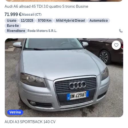
Audi A6 allroad 45 TDI 3.0 quattro S tronic Busine
71.999 €
Mascali
(
CT
)
Usato
12/2025
5700 Km
Mild Hybrid Diesel
Automatico
Euro 6e
Rivenditore
Roda Motors S.R.L.
Vetrina
AUDI A3 SPORTBACK 140 CV