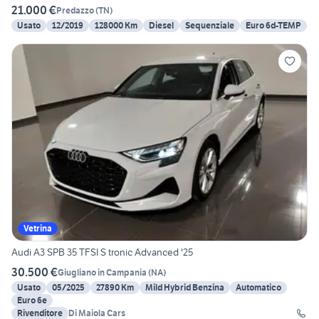
21.000 €
Predazzo
(
TN
)
Usato
12/2019
128000 Km
Diesel
Sequenziale
Euro 6d-TEMP
Vetrina
Audi A3 SPB 35 TFSI S tronic Advanced '25
30.500 €
Giugliano in Campania
(
NA
)
Usato
05/2025
27890 Km
Mild Hybrid Benzina
Automatico
Euro 6e
Rivenditore
Di Maiola Cars