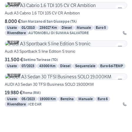
16
Audi A3 Cabrio 1.6 TDI 105 CV CR Ambition
8.000 €
San Marzano di San Giuseppe
(
TA
)
Usato
01/2010
236027 Km
Diesel
Manuale
Euro 5
Rivenditore
AUTOMOBILI DI SUMMA SALVATORE
6
Audi A3 Sportback S line Edition S tronic
31.500 €
Settimo Torinese
(
TO
)
Usato
07/2023
43000 Km
Diesel
Sequenziale
Euro 6d-TEMP
18
AUDI A3 Sedan 30 TFSI Business SOLO 19.000KM
19.980 €
Roma
(
RM
)
Usato
05/2023
19000 Km
Benzina
Manuale
Euro 6
Rivenditore
ICE CAR