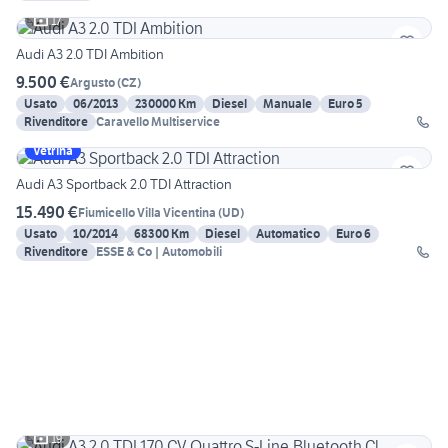
17
Audi A3 2.0 TDI Ambition
9.500 €
Argusto
(
CZ
)
Usato
06/2013
230000 Km
Diesel
Manuale
Euro 5
Rivenditore
Caravello Multiservice
Vetrina
Audi A3 Sportback 2.0 TDI Attraction
15.490 €
Fiumicello Villa Vicentina
(
UD
)
Usato
10/2014
68300 Km
Diesel
Automatico
Euro 6
Rivenditore
ESSE & Co | Automobili
19