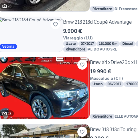
28
Rivenditore
Di Francesco
Bmw 218 218d Coupé Advantage
9.900 €
Viareggio
(
LU
)
Usato
07/2017
161000 Km
Diesel
Vetrina
Rivenditore
ALIDO AUTO SRL
Bmw X4 xDrive20d xLi
19.990 €
Mascalucia
(
CT
)
Usato
06/2017
17000
23
Rivenditore
ELLE AUTOM
Bmw 318 318d Touring 