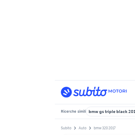
bmw gs triple black 20
Ricerche
simili
Subito
Auto
bmw 320 2017