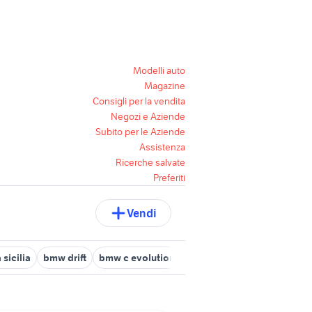
Modelli auto
Magazine
Consigli per la vendita
Negozi e Aziende
Subito per le Aziende
Assistenza
Ricerche salvate
Preferiti
Vendi
sicilia
bmw drift
bmw c evolution
bmw 320 is auto
bmw k 1