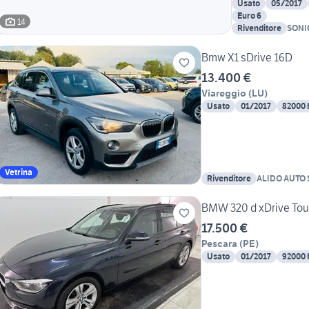
Usato
05/2017
Euro 6
14
Rivenditore
SONI
Bmw X1 sDrive 16D
13.400 €
Viareggio
(
LU
)
Usato
01/2017
82000
Vetrina
Rivenditore
ALIDO AUTO 
BMW 320 d xDrive Tour
17.500 €
Pescara
(
PE
)
Usato
01/2017
92000