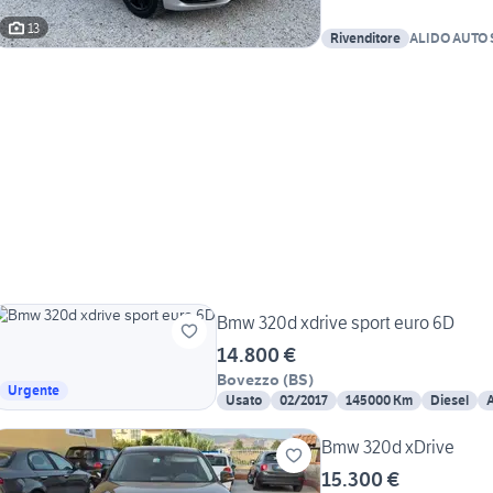
13
Rivenditore
ALIDO AUTO 
Bmw 320d xdrive sport euro 6D
14.800 €
Bovezzo
(
BS
)
Urgente
Usato
02/2017
145000 Km
Diesel
Bmw 320d xDrive
15.300 €