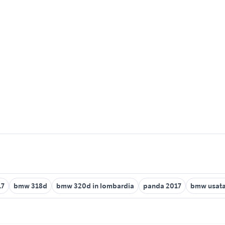
17
bmw 318d
bmw 320d in lombardia
panda 2017
bmw usata 