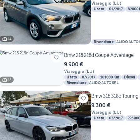
Viareggio
(
LU
)
Usato
01/2017
82000
14
Rivenditore
ALIDO AUTO 
Bmw 218 218d Coupé Advantage
9.900 €
Viareggio
(
LU
)
Usato
07/2017
161000 Km
Diesel
18
Rivenditore
ALIDO AUTO SRL
Bmw 318 318d Touring 
9.300 €
Viareggio
(
LU
)
Usato
02/2017
22300