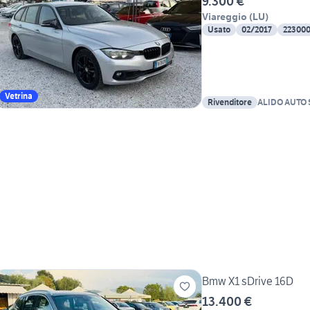
9.300 €
Viareggio
(
LU
)
Usato
02/2017
22300
Vetrina
Rivenditore
ALIDO AUTO 
Bmw X1 sDrive 16D
13.400 €