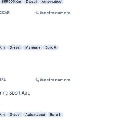
399000 Km
Diesel
Automatico
Mostra numero
C CAR
 Km
Diesel
Manuale
Euro 6
Mostra numero
SRL
ing Sport Aut.
 Km
Diesel
Automatico
Euro 6