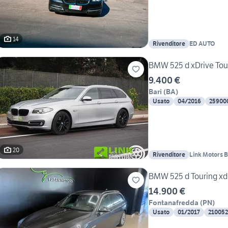
14
Rivenditore
ED AUTO
BMW 525 d xDrive Tou
9.400 €
Bari
(
BA
)
Usato
04/2016
25900
20
Rivenditore
Link Motors B
BMW 525 d Touring xdr
14.900 €
Fontanafredda
(
PN
)
Usato
01/2017
21005