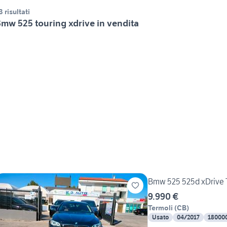
3 risultati
mw 525 touring xdrive in vendita
Bmw 525 525d xDrive T
9.990 €
Termoli
(
CB
)
Usato
04/2017
18000