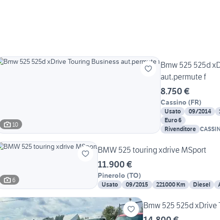
Bmw 525 525d xD
aut.permute f
8.750 €
Cassino
(
FR
)
Usato
09/2014
Euro 6
10
Rivenditore
CASSI
BMW 525 touring xdrive MSport
11.900 €
Pinerolo
(
TO
)
6
Usato
09/2015
221000 Km
Diesel
Bmw 525 525d xDrive 
14.800 €