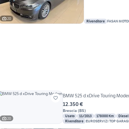
20
Rivenditore
FASAN MOTO
BMW 525 d xDrive Touring Mode
12.350 €
Brescia
(
BS
)
Usato
11/2013
178000 Km
Diesel
20
Rivenditore
EUROSERVIZI TOP GARAG