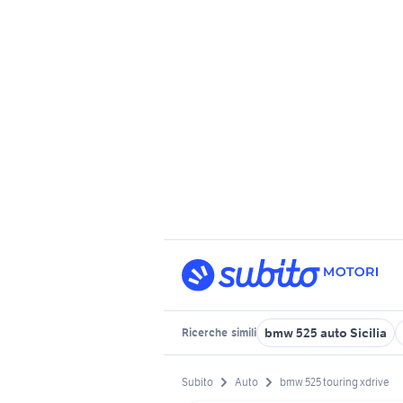
bmw 525 auto Sicilia
Ricerche
simili
Subito
Auto
bmw 525 touring xdrive