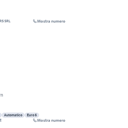
Mostra numero
RS SRL
rn
Automatico
Euro 6
Mostra numero
E