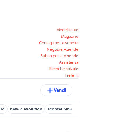
Modelli auto
Magazine
Consigli per la vendita
Negozi e Aziende
Subito per le Aziende
Assistenza
Ricerche salvate
Preferiti
Vendi
0d
bmw c evolution
scooter bmw elettrico
bmw x1 2016
bm