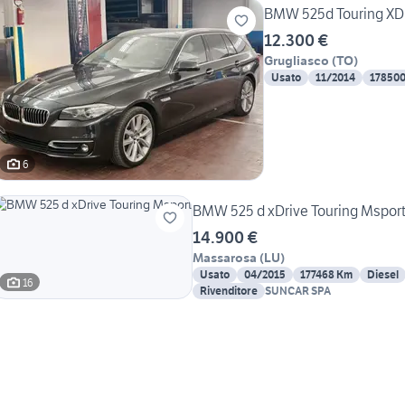
BMW 525d Touring XD
12.300 €
Grugliasco
(
TO
)
Usato
11/2014
17850
6
BMW 525 d xDrive Touring Mspor
14.900 €
Massarosa
(
LU
)
Usato
04/2015
177468 Km
Diesel
16
Rivenditore
SUNCAR SPA