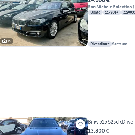
San Michele Salentino
(
Usato
11/2014
22900
15
Rivenditore
Santauto
Bmw 525 525d xDrive 
13.800 €