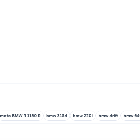
moto BMW R 1150 R
bmw 318d
bmw 220i
bmw drift
bmw 64