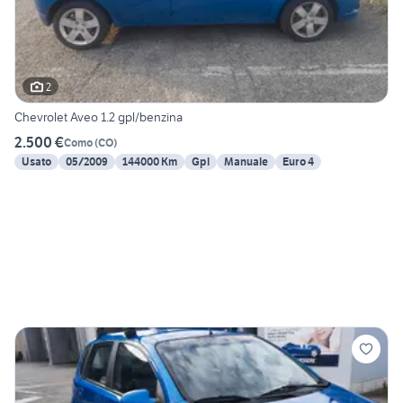
2
Chevrolet Aveo 1.2 gpl/benzina
2.500 €
Como
(
CO
)
Usato
05/2009
144000 Km
Gpl
Manuale
Euro 4