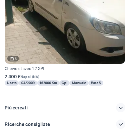
6
Chevrolet aveo 1.2 GPL
2.400 €
Napoli
(
NA
)
Usato
03/2009
162000 Km
Gpl
Manuale
Euro 5
Più cercati
Correlati
Richerche simili
Suggerimenti
Ricerche consigliate
chevrolet captiva
chevrolet aveo 2009
auto chevrolet gpl