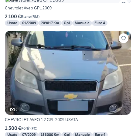
Chevrolet Aveo GPL 2009
2.100 €
Riano
(
RM
)
Usato
01/2009
209817 Km
Gpl
Manuale
Euro 4
6
CHEVROLET AVEO 1.2 GPL 2009 USATA
1.500 €
Forli'
(
FC
)
Usato
07/2009
156000 Km
Gpl
Manuale
Euro 4