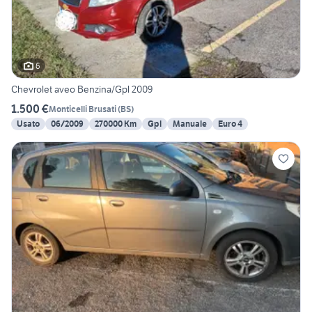
6
Chevrolet aveo Benzina/Gpl 2009
1.500 €
Monticelli Brusati
(
BS
)
Usato
06/2009
270000 Km
Gpl
Manuale
Euro 4