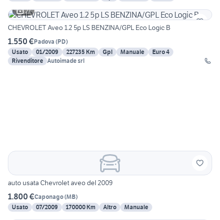
27
CHEVROLET Aveo 1.2 5p LS BENZINA/GPL Eco Logic B
1.550 €
Padova
(
PD
)
Usato
01/2009
227235 Km
Gpl
Manuale
Euro 4
Rivenditore
Autoimade srl
auto usata Chevrolet aveo del 2009
1.800 €
Caponago
(
MB
)
Usato
07/2009
170000 Km
Altro
Manuale