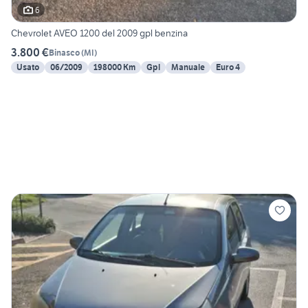
6
Chevrolet AVEO 1200 del 2009 gpl benzina
3.800 €
Binasco
(
MI
)
Usato
06/2009
198000 Km
Gpl
Manuale
Euro 4