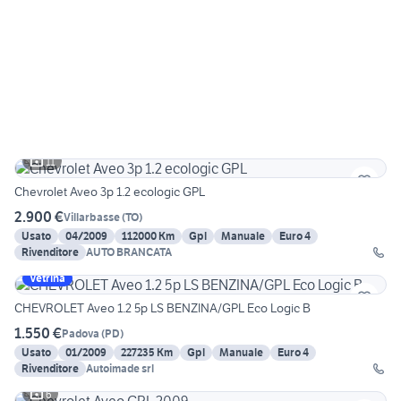
11
Chevrolet Aveo 3p 1.2 ecologic GPL
2.900 €
Villarbasse
(
TO
)
Usato
04/2009
112000 Km
Gpl
Manuale
Euro 4
Rivenditore
AUTO BRANCATA
Vetrina
CHEVROLET Aveo 1.2 5p LS BENZINA/GPL Eco Logic B
1.550 €
Padova
(
PD
)
Usato
01/2009
227235 Km
Gpl
Manuale
Euro 4
Rivenditore
Autoimade srl
6