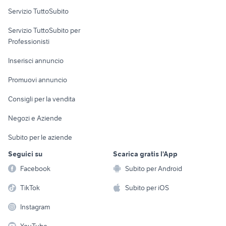
Servizio TuttoSubito
elettronica
per la casa e la
sports e hobby
Servizio TuttoSubito per
persona
Informatica
Animali
Professionisti
Arredamento e
Console e
Accessori per
Casalinghi
Inserisci annuncio
Videogiochi
animali
Elettrodomestici
Promuovi annuncio
Audio/Video
Musica e Film
Giardino e Fai da te
Consigli per la vendita
Fotografia
Libri e Riviste
Abbigliamento e
Negozi e Aziende
Telefonia
Strumenti Musicali
Accessori
Subito per le aziende
Sports
Tutto per i bambini
Seguici su
Scarica gratis l'App
Biciclette
Facebook
Subito per Android
Collezionismo
TikTok
Subito per iOS
Instagram