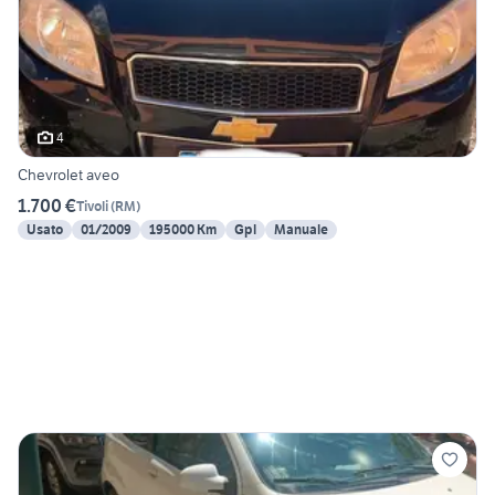
4
Chevrolet aveo
1.700 €
Tivoli
(
RM
)
Usato
01/2009
195000 Km
Gpl
Manuale