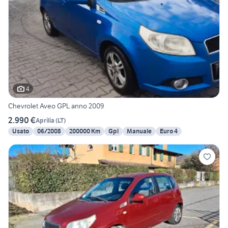
4
Chevrolet Aveo GPL anno 2009
2.990 €
Aprilia
(
LT
)
Usato
06/2008
200000 Km
Gpl
Manuale
Euro 4