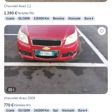
Chevolet Aveo 1.2
1.390 €
Taranto
(
TA
)
Usato
01/2009
325000 Km
Benzina
Manuale
Euro 4
6
chevrolet Aveo 2009
770 €
Vicenza
(
VI
)
Usato
03/2009
241000 Km
Gpl
Manuale
Euro 4