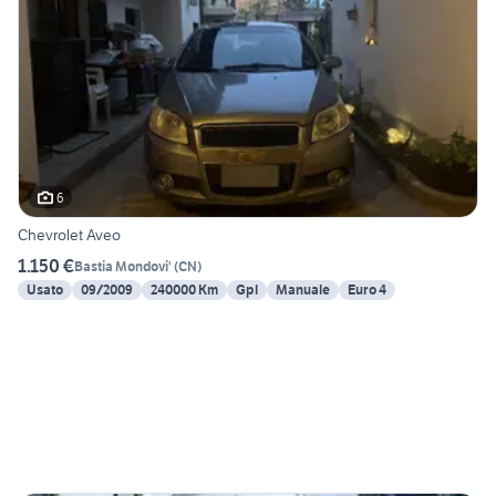
6
Chevrolet Aveo
1.150 €
Bastia Mondovi'
(
CN
)
Usato
09/2009
240000 Km
Gpl
Manuale
Euro 4