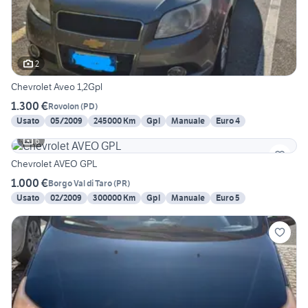
2
Chevrolet Aveo 1,2Gpl
1.300 €
Rovolon
(
PD
)
Usato
05/2009
245000 Km
Gpl
Manuale
Euro 4
6
Chevrolet AVEO GPL
1.000 €
Borgo Val di Taro
(
PR
)
Usato
02/2009
300000 Km
Gpl
Manuale
Euro 5