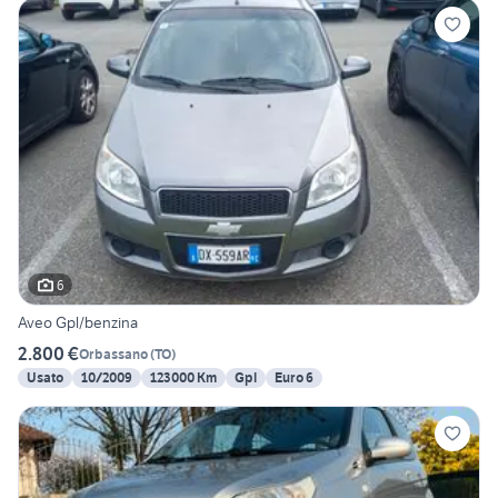
6
Aveo Gpl/benzina
2.800 €
Orbassano
(
TO
)
Usato
10/2009
123000 Km
Gpl
Euro 6