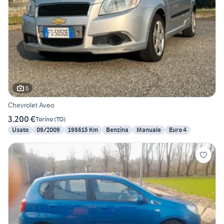
6
Chevrolet Aveo
3.200 €
Torino
(
TO
)
Usato
09/2009
198615 Km
Benzina
Manuale
Euro 4