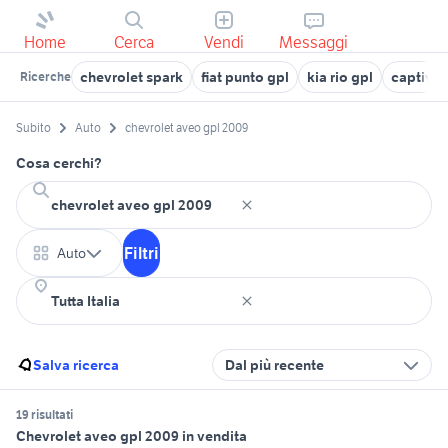
Home
Cerca
Vendi
Messaggi
chevrolet spark
fiat punto gpl
kia rio gpl
captiva 
Ricerche
Subito
Auto
chevrolet aveo gpl 2009
Cosa cerchi?
Filtri
Auto
Salva ricerca
Dal più recente
19 risultati
Chevrolet aveo gpl 2009 in vendita