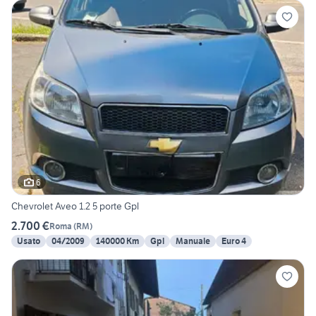
6
Chevrolet Aveo 1.2 5 porte Gpl
2.700 €
Roma
(
RM
)
Usato
04/2009
140000 Km
Gpl
Manuale
Euro 4