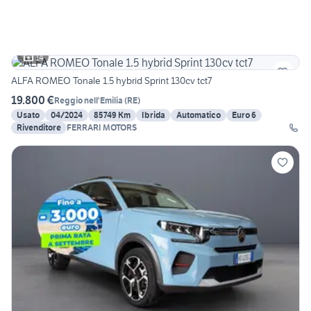
14
ALFA ROMEO Tonale 1.5 hybrid Sprint 130cv tct7
19.800 €
Reggio nell'Emilia
(
RE
)
Usato
04/2024
85749 Km
Ibrida
Automatico
Euro 6
Rivenditore
FERRARI MOTORS