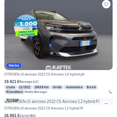
Vetrina
CITROEN c5 aircross 2022 C5 Aircross 1.6 hybrid ph
19.421 €
Barzago
(
LC
)
Usato
11/2022
29836 Km
Ibrida
Automatico
Euro 6
Rivenditore
Rattix Barzago
20
CITROEN c5 aircross 2022 C5 Aircross 1.2 hybrid Pl
16.961 €
Curno
(
BG
)