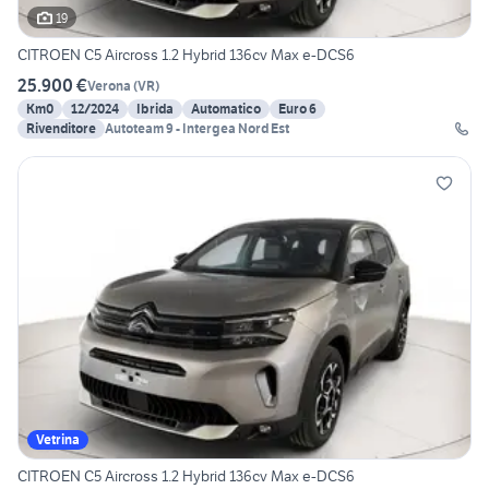
19
CITROEN C5 Aircross 1.2 Hybrid 136cv Max e-DCS6
25.900 €
Verona
(
VR
)
Km0
12/2024
Ibrida
Automatico
Euro 6
Rivenditore
Autoteam 9 - Intergea Nord Est
Vetrina
CITROEN C5 Aircross 1.2 Hybrid 136cv Max e-DCS6