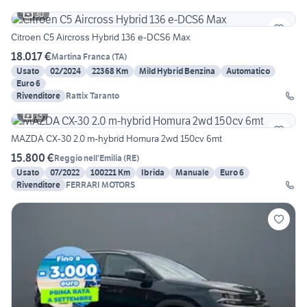
30
Citroen C5 Aircross Hybrid 136 e-DCS6 Max
18.017 €
Martina Franca
(
TA
)
Usato
02/2024
22368 Km
Mild Hybrid Benzina
Automatico
Euro 6
Rivenditore
Rattix Taranto
13
MAZDA CX-30 2.0 m-hybrid Homura 2wd 150cv 6mt
15.800 €
Reggio nell'Emilia
(
RE
)
Usato
07/2022
100221 Km
Ibrida
Manuale
Euro 6
Rivenditore
FERRARI MOTORS