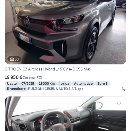
30
CITROEN C3 Aircross Hybrid 145 CV e-DCS6 Max
19.950 €
Cesena
(
FC
)
Usato
07/2025
19000 Km
Ibrida
Automatico
Euro 6
Rivenditore
PULZONI CESENA AUTO S.A.T. spa