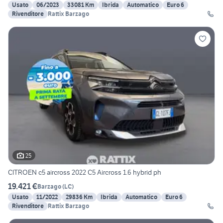
Usato
06/2023
33081 Km
Ibrida
Automatico
Euro 6
Rivenditore
Rattix Barzago
25
CITROEN c5 aircross 2022 C5 Aircross 1.6 hybrid ph
19.421 €
Barzago
(
LC
)
Usato
11/2022
29836 Km
Ibrida
Automatico
Euro 6
Rivenditore
Rattix Barzago