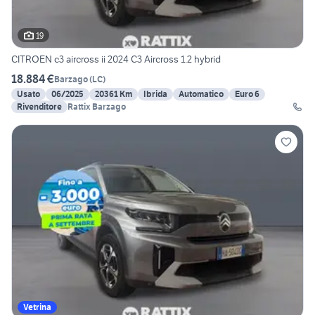
19
CITROEN c3 aircross ii 2024 C3 Aircross 1.2 hybrid
18.884 €
Barzago
(
LC
)
Usato
06/2025
20361 Km
Ibrida
Automatico
Euro 6
Rivenditore
Rattix Barzago
Vetrina