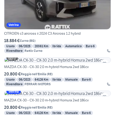
Vetrina
CITROEN c3 aircross ii 2024 C3 Aircross 1.2 hybrid
18.884 €
Curno
(
BG
)
Usato
06/2025
20361 Km
Ibrida
Automatico
Euro 6
Rivenditore
Rattix Curno
13
MAZDA CX-30 - CX-30 2.0 m-hybrid Homura 2wd 186cv
20.800 €
Reggio nell'Emilia
(
RE
)
Usato
06/2023
64126 Km
Ibrida
Manuale
Euro 6
Rivenditore
FERRARI MOTORS
Vetrina
MAZDA CX-30 - CX-30 2.0 m-hybrid Homura 2wd 186cv
20.800 €
Reggio nell'Emilia
(
RE
)
Usato
06/2023
64126 Km
Ibrida
Manuale
Euro 6