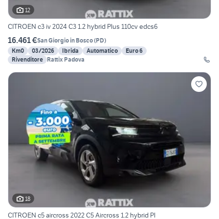
12
CITROEN c3 iv 2024 C3 1.2 hybrid Plus 110cv edcs6
16.461 €
San Giorgio in Bosco
(
PD
)
Km0
03/2026
Ibrida
Automatico
Euro 6
Rivenditore
Rattix Padova
18
CITROEN c5 aircross 2022 C5 Aircross 1.2 hybrid Pl