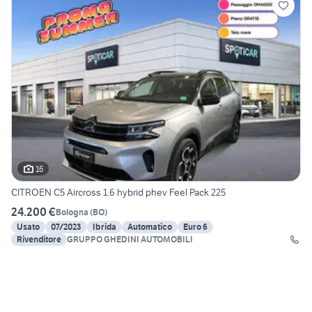
16
CITROEN C5 Aircross 1.6 hybrid phev Feel Pack 225
24.200 €
Bologna
(
BO
)
Usato
07/2023
Ibrida
Automatico
Euro 6
Rivenditore
GRUPPO GHEDINI AUTOMOBILI