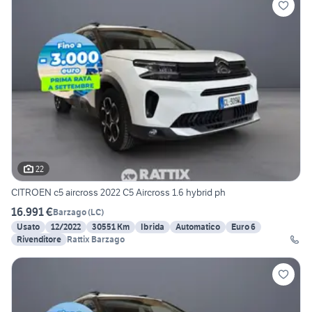
22
CITROEN c5 aircross 2022 C5 Aircross 1.6 hybrid ph
16.991 €
Barzago
(
LC
)
Usato
12/2022
30551 Km
Ibrida
Automatico
Euro 6
Rivenditore
Rattix Barzago