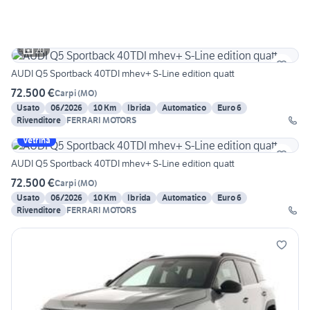
20
AUDI Q5 Sportback 40TDI mhev+ S-Line edition quatt
72.500 €
Carpi
(
MO
)
Usato
06/2026
10 Km
Ibrida
Automatico
Euro 6
Rivenditore
FERRARI MOTORS
Vetrina
AUDI Q5 Sportback 40TDI mhev+ S-Line edition quatt
72.500 €
Carpi
(
MO
)
Usato
06/2026
10 Km
Ibrida
Automatico
Euro 6
Rivenditore
FERRARI MOTORS