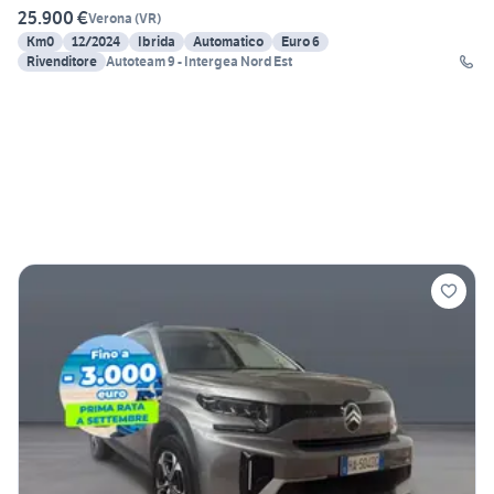
25.900 €
Verona
(
VR
)
Km0
12/2024
Ibrida
Automatico
Euro 6
Rivenditore
Autoteam 9 - Intergea Nord Est