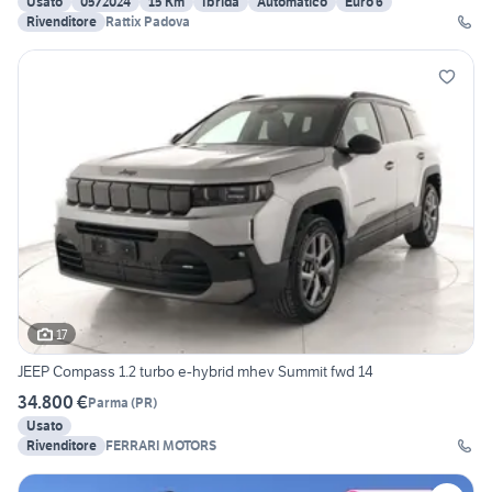
Usato
05/2024
15 Km
Ibrida
Automatico
Euro 6
Rivenditore
Rattix Padova
17
JEEP Compass 1.2 turbo e-hybrid mhev Summit fwd 14
34.800 €
Parma
(
PR
)
Usato
Rivenditore
FERRARI MOTORS