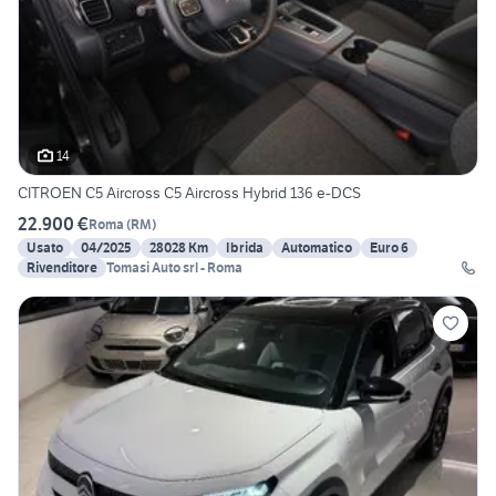
14
CITROEN C5 Aircross C5 Aircross Hybrid 136 e-DCS
22.900 €
Roma
(
RM
)
Usato
04/2025
28028 Km
Ibrida
Automatico
Euro 6
Rivenditore
Tomasi Auto srl - Roma