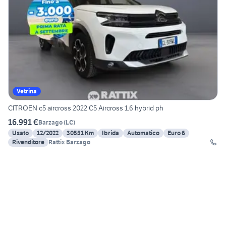
Vetrina
CITROEN c5 aircross 2022 C5 Aircross 1.6 hybrid ph
16.991 €
Barzago
(
LC
)
Usato
12/2022
30551 Km
Ibrida
Automatico
Euro 6
Rivenditore
Rattix Barzago