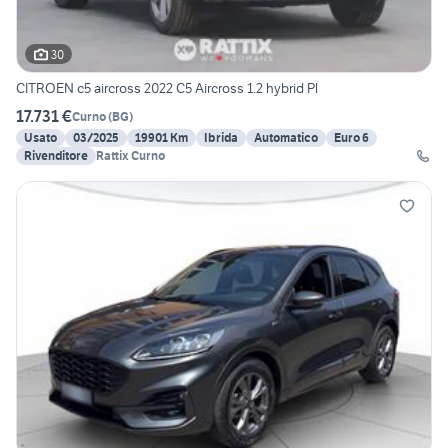
30
CITROEN c5 aircross 2022 C5 Aircross 1.2 hybrid Pl
17.731 €
Curno
(
BG
)
Usato
03/2025
19901 Km
Ibrida
Automatico
Euro 6
Rivenditore
Rattix Curno