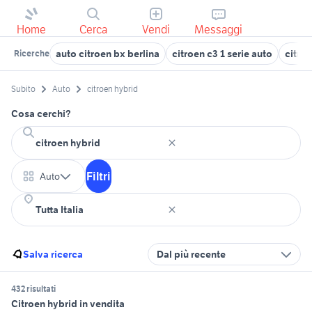
Home
Cerca
Vendi
Messaggi
auto citroen bx berlina
citroen c3 1 serie auto
citro
Ricerche
Subito
Auto
citroen hybrid
Cosa cerchi?
Filtri
Auto
Salva ricerca
Dal più recente
432 risultati
Citroen hybrid in vendita