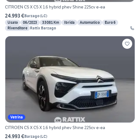
CITROEN C5 X C5 X 1.6 hybrid phev Shine 225cv e-ea
24.993 €
Barzago
(
LC
)
Usato
06/2023
33081 Km
Ibrida
Automatico
Euro 6
Rivenditore
Rattix Barzago
Vetrina
CITROEN C5 X C5 X 1.6 hybrid phev Shine 225cv e-ea
24.993 €
Barzago
(
LC
)