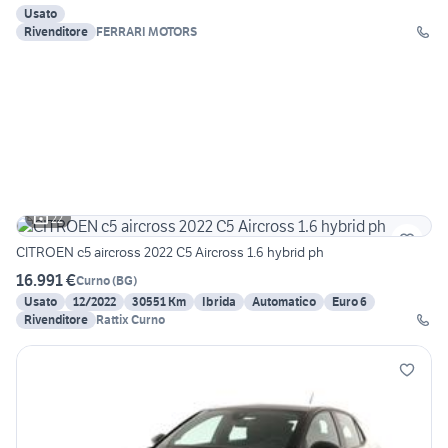
Usato
Rivenditore
FERRARI MOTORS
22
CITROEN c5 aircross 2022 C5 Aircross 1.6 hybrid ph
16.991 €
Curno
(
BG
)
Usato
12/2022
30551 Km
Ibrida
Automatico
Euro 6
Rivenditore
Rattix Curno