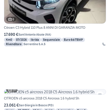
6
Citroen C3 Hybrid 110 Plus 8 ANNI DI GARANZIA MOTO
17.690 €
Sant'Antonio Abate
(
NA
)
Km0
07/2026
Ibrida
Sequenziale
Euro 6d-TEMP
Rivenditore
Sorrentino S.A.S
29
CITROEN c5 aircross 2018 C5 Aircross 1.6 hybrid Sh
23.061 €
San Giorgio in Bosco
(
PD
)