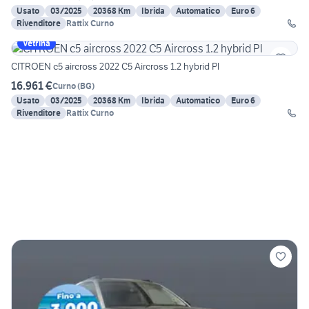
Usato
03/2025
20368 Km
Ibrida
Automatico
Euro 6
Rivenditore
Rattix Curno
Vetrina
CITROEN c5 aircross 2022 C5 Aircross 1.2 hybrid Pl
16.961 €
Curno
(
BG
)
Usato
03/2025
20368 Km
Ibrida
Automatico
Euro 6
Rivenditore
Rattix Curno