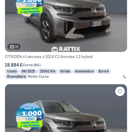
19
CITROEN c3 aircross ii 2024 C3 Aircross 1.2 hybrid
18.884 €
Curno
(
BG
)
Usato
06/2025
20361 Km
Ibrida
Automatico
Euro 6
Rivenditore
Rattix Curno