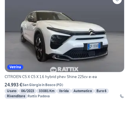
Vetrina
CITROEN C5 X C5 X 1.6 hybrid phev Shine 225cv e-ea
24.993 €
San Giorgio in Bosco
(
PD
)
Usato
06/2023
33081 Km
Ibrida
Automatico
Euro 6
Rivenditore
Rattix Padova