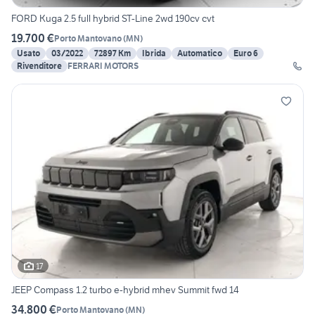
FORD Kuga 2.5 full hybrid ST-Line 2wd 190cv cvt
19.700 €
Porto Mantovano
(
MN
)
Usato
03/2022
72897 Km
Ibrida
Automatico
Euro 6
Rivenditore
FERRARI MOTORS
17
JEEP Compass 1.2 turbo e-hybrid mhev Summit fwd 14
34.800 €
Porto Mantovano
(
MN
)