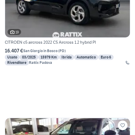
19
CITROEN c5 aircross 2022 C5 Aircross 1.2 hybrid Pl
16.407 €
San Giorgio in Bosco
(
PD
)
Usato
03/2025
15979 Km
Ibrida
Automatico
Euro 6
Rivenditore
Rattix Padova