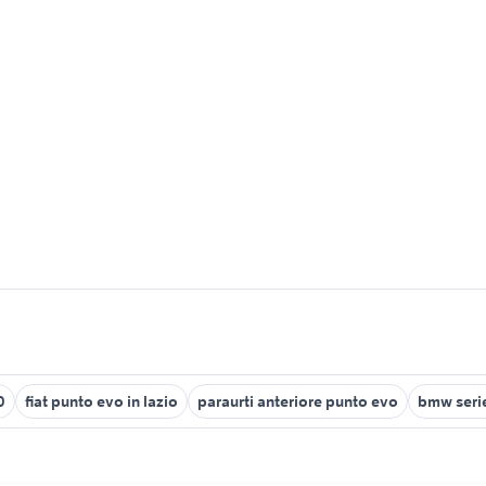
0
fiat punto evo in lazio
paraurti anteriore punto evo
bmw serie