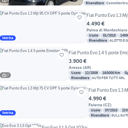
8
Rivenditore
Cammilleritr
Fiat Punto Evo 1.3 M
4.490 €
Palma di Montechiaro
Usato
01/2010
149
Vetrina
Rivenditore
ALOTTO E 
AUTOMOBI
Fiat Punto Evo 1.4 5 porte Em
3.900 €
Arezzo
(
AR
)
Usato
12/2009
160000 Km
G
7
Rivenditore
AUTO PER TUTTI SRL
Fiat Punto Evo 1.3 
4.990 €
Falerna
(
CZ
)
Usato
07/2010
230
Vetrina
Rivenditore
SULL'AUT
Evo Evo 3 1.5 Gpl 107cv