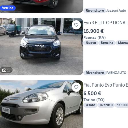
Vetrina
Rivenditore
Jazzoni Auto
Evo 3 FULL OPTIONAL
15.900 €
Faenza
(
RA
)
Nuovo
Benzina
Manua
13
Rivenditore
FAENZAUTO
Fiat Punto Evo Punto 
6.500 €
Torino
(
TO
)
Usato
02/2010
11500