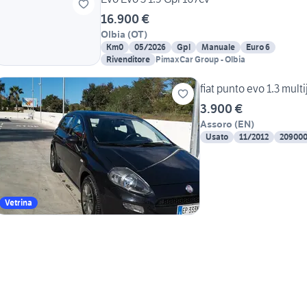
16.900 €
Olbia
(
OT
)
Km0
05/2026
Gpl
Manuale
Euro 6
Rivenditore
PimaxCar Group - Olbia
fiat punto evo 1.3 mult
3.900 €
Assoro
(
EN
)
Usato
11/2012
20900
Vetrina