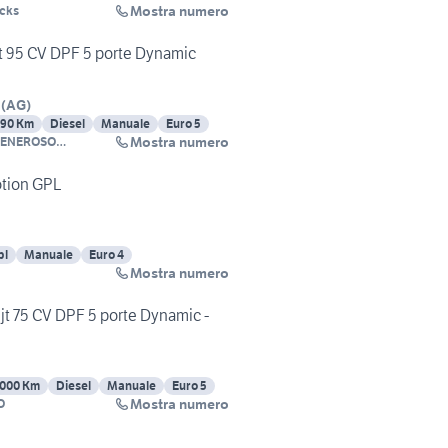
Mostra numero
ucks
jt 95 CV DPF 5 porte Dynamic
(
AG
)
990 Km
Diesel
Manuale
Euro 5
Mostra numero
GENEROSO
LI
otion GPL
pl
Manuale
Euro 4
Mostra numero
Mjt 75 CV DPF 5 porte Dynamic -
000 Km
Diesel
Manuale
Euro 5
Mostra numero
O