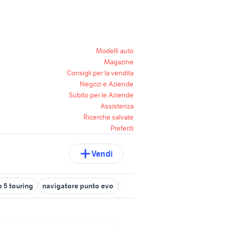
Modelli auto
Magazine
Consigli per la vendita
Negozi e Aziende
Subito per le Aziende
Assistenza
Ricerche salvate
Preferiti
Vendi
 5 touring
navigatore punto evo
5 lire 1954
bmw x5m
audi 