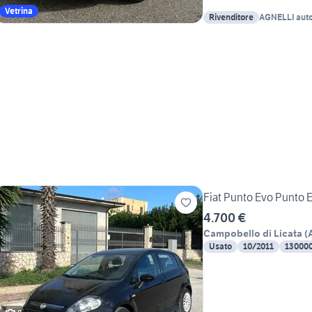
Vetrina
Rivenditore
AGNELLI auto
Fiat Punto Evo Punto E
4.700 €
Campobello di Licata
(
Usato
10/2011
13000