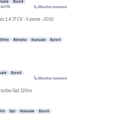
nuale
Euro 6
Mostra numero
ZAUTO
Fiat Punto Evo Dynamic 1.4 77 CV - 5 porte - 2010
00 Km
Benzina
Manuale
Euro 4
uale
Euro 6
Mostra numero
5 turbo Gpl 120cv
 Km
Gpl
Manuale
Euro 6