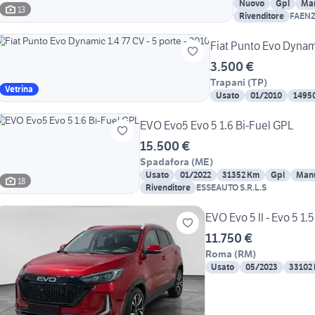
Nuovo
Gpl
Ma
13
Rivenditore
FAEN
3.500 €
Trapani
(
TP
)
Vetrina
Usato
01/2010
1495
EVO Evo5 Evo 5 1.6 Bi-Fuel GPL
15.500 €
Spadafora
(
ME
)
Usato
01/2022
31352 Km
Gpl
Man
18
Rivenditore
ESSEAUTO S.R.L.S
EVO Evo 5 II - Evo 5 1.
11.750 €
Roma
(
RM
)
Usato
05/2023
33102