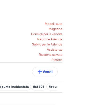
Modelli auto
Magazine
Consigli per la vendita
Negozi e Aziende
Subito per le Aziende
Assistenza
Ricerche salvate
Preferiti
Vendi
at punto incidentata
fiat 805
fiat uno Roma provincia
fiat free