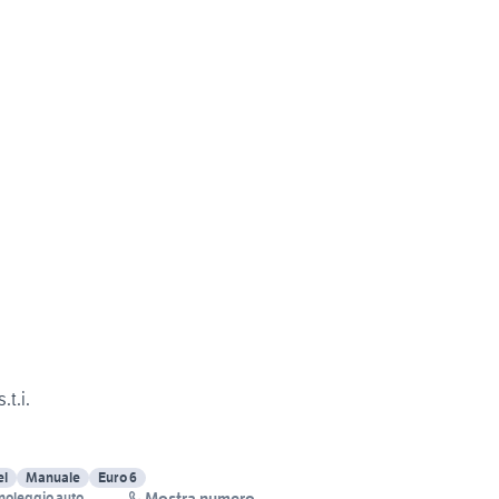
.t.i.
el
Manuale
Euro 6
Mostra numero
 noleggio auto