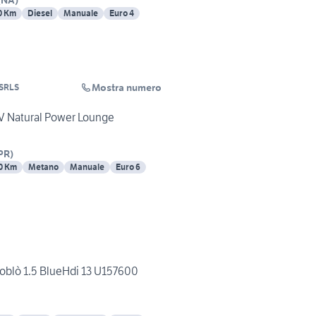
(
NA
)
0 Km
Diesel
Manuale
Euro 4
Mostra numero
SRLS
6V Natural Power Lounge
PR
)
0 Km
Metano
Manuale
Euro 6
Doblò 1.5 BlueHdi 13 U157600