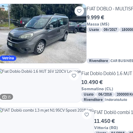
FIAT DOBLO - MULTISPA
9.999 €
Massa
(
MS
)
Usato
09/2017
18000
Vetrina
Rivenditore
CAR BUSINES
Fiat Doblo Doblò 1.6 MJ
10.490 €
Sommatino
(
CL
)
Usato
06/2016
200000 K
15
Rivenditore
IndoratoAuto
FIAT Doblò combi 1
11.450 €
Vittoria
(
RG
)