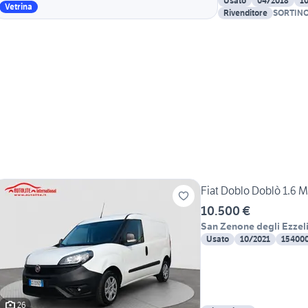
Usato
04/2018
1
Vetrina
Rivenditore
SORTINO 
Fiat Doblo Doblò 1.6 
10.500 €
San Zenone degli Ezzeli
Usato
10/2021
15400
26