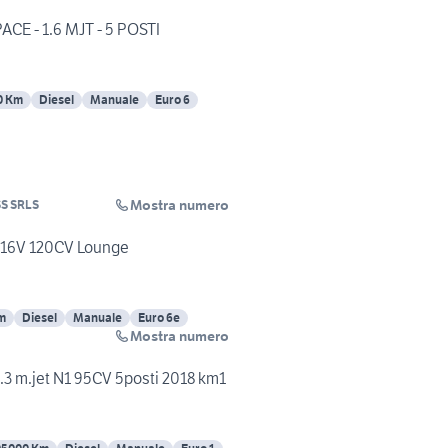
CE - 1.6 MJT - 5 POSTI
0 Km
Diesel
Manuale
Euro 6
Mostra numero
S SRLS
T 16V 120CV Lounge
m
Diesel
Manuale
Euro 6e
Mostra numero
.3 m.jet N1 95CV 5posti 2018 km1