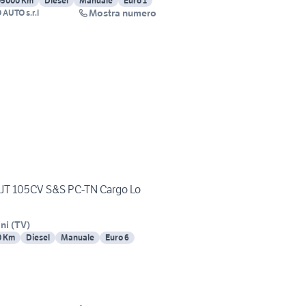
05000 Km
Diesel
Manuale
Euro 1
Mostra numero
AUTO s.r.l
MJT 105CV S&S PC-TN Cargo Lo
ni
(
TV
)
0 Km
Diesel
Manuale
Euro 6