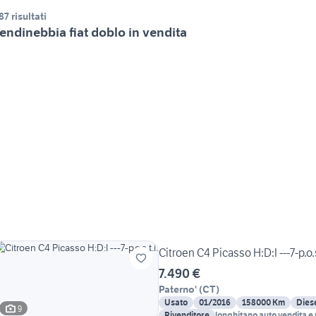
87 risultati
endinebbia fiat doblo in vendita
Citroen C4 Picasso H:D:I ---7-p.o.s
7.490 €
Paterno'
(
CT
)
Usato
01/2016
158000 Km
Dies
9
Rivenditore
longhitano auto vendita e