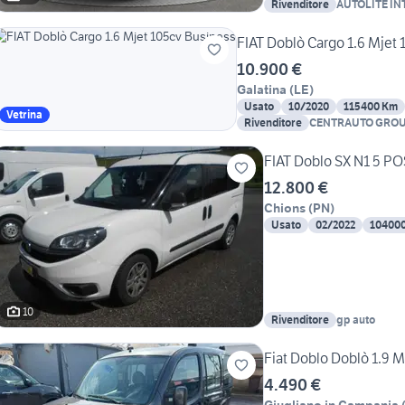
Rivenditore
AUTOLITE IN
FIAT Doblò Cargo 1.6 Mjet
10.900 €
Galatina
(
LE
)
Usato
10/2020
115400 Km
Vetrina
Rivenditore
CENTRAUTO GROU
FIAT Doblo SX N1 5 
12.800 €
Chions
(
PN
)
Usato
02/2022
10400
10
Rivenditore
gp auto
Fiat Doblo Doblò 1.9 
4.490 €