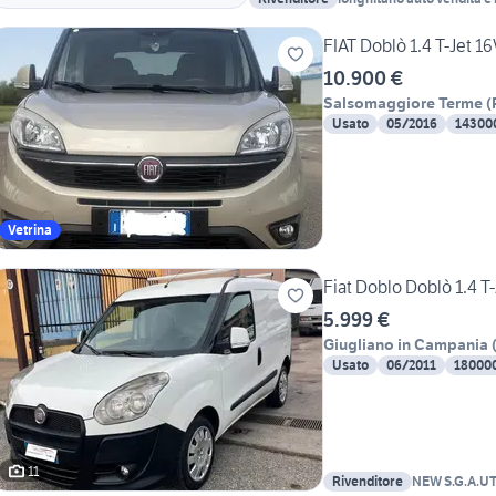
FIAT Doblò 1.4 T-Jet 1
10.900 €
Salsomaggiore Terme
(
Usato
05/2016
14300
Vetrina
Fiat Doblo Doblò 1.4 
5.999 €
Giugliano in Campania
Usato
06/2011
18000
11
Rivenditore
NEW S.G.A.U