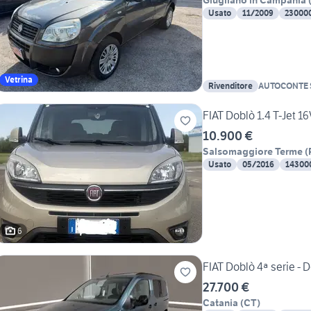
Giugliano in Campania
Usato
11/2009
23000
Vetrina
Rivenditore
AUTOCONTE 
FIAT Doblò 1.4 T-Jet 1
10.900 €
Salsomaggiore Terme
(
Usato
05/2016
14300
6
FIAT Doblò 4ª serie - 
27.700 €
Catania
(
CT
)