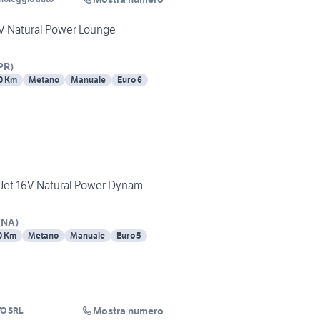
6V Natural Power Lounge
PR
)
0 Km
Metano
Manuale
Euro 6
T-Jet 16V Natural Power Dynam
(
NA
)
0 Km
Metano
Manuale
Euro 5
Mostra numero
TO SRL