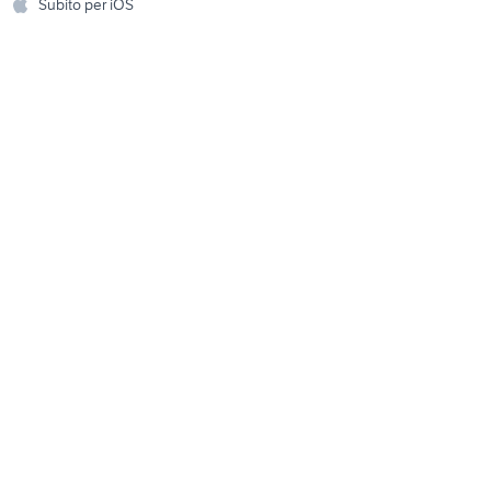
Subito per iOS
Musica e Film
omestici
Libri e Riviste
e Fai da te
Strumenti Musicali
amento e
ri
Sports
 i bambini
Biciclette
Collezionismo