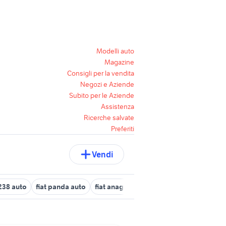
Modelli auto
Magazine
Consigli per la vendita
Negozi e Aziende
Subito per le Aziende
Assistenza
Ricerche salvate
Preferiti
Vendi
 238 auto
fiat panda auto
fiat anagni
fiat galatone
trattore fia