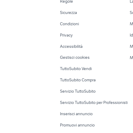
Regole
L
Moto e Scooter
Ville singole e
Sicurezza
S
Accessori Moto
Terreni e rustic
Condizioni
M
Nautica
Garage e box
Privacy
I
Caravan e Camper
Loft, mansarde 
Accessibilità
M
Veicoli commerciali
Case vacanza
Gestisci cookies
M
Uffici e Locali
TuttoSubito Vendi
commerciali
TuttoSubito Compra
Servizio TuttoSubito
Servizio TuttoSubito per Professionisti
Inserisci annuncio
Promuovi annuncio