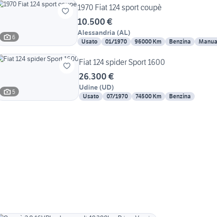
1970 Fiat 124 sport coupè
10.500 €
Alessandria
(
AL
)
6
Usato
01/1970
96000 Km
Benzina
Manua
Fiat 124 spider Sport 1600
26.300 €
Udine
(
UD
)
5
Usato
07/1970
74500 Km
Benzina