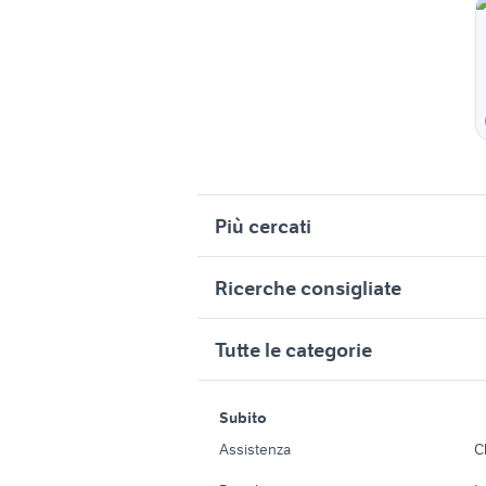
Più cercati
Correlati
R
Ricerche consigliate
bracci sollevatore trattore fiat
f
jeep renegade autocarro
toyota a
fiat Bussolengo
f
Tutte le categorie
fiat 1880 usato
auto usate ispica
auto 2000
r
fiat 500 r epoca auto
m
peugeot cesena
volkswag
motori
immobili
trattore fiat 805
f
Subito
165 70 r14 estive
vw toura
Auto
Appartamenti
fiat 124 special
f
Assistenza
C
fiat 124 america
a
Accessori Auto
Camere/Posti l