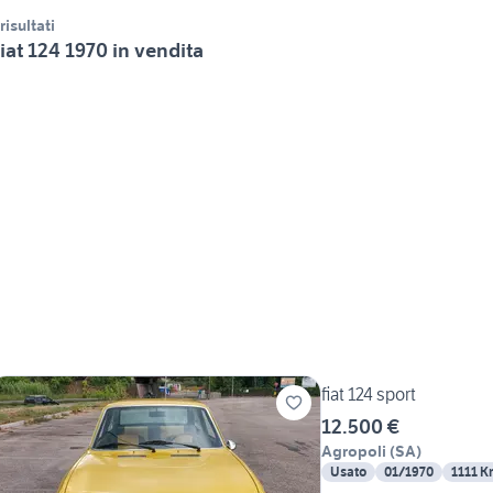
 risultati
iat 124 1970 in vendita
fiat 124 sport
12.500 €
Agropoli
(
SA
)
Usato
01/1970
1111 K