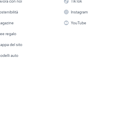
avora con noi
TikTok
 a schiera
Candidati in cerca di
Audio/Video
Elettrod
ostenibilità
Instagram
lavoro
i
Fotografia
Giardino 
agazine
YouTube
Attrezzature di lavoro
Telefonia
Abbigli
dee regalo
Accesso
e altro
appa del sito
Tutto per
odelli auto