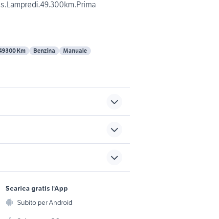
us.Lampredi.49.300km.Prima
49300 Km
Benzina
Manuale
sicilia
golf 7 1.6 tdi 110cv
patrol gr y61
 cervara
fiat 500 x auto Sicilia
sports e hobby
a
Scarica gratis l'App
pompa idroguida opel astra
Animali
Subito per Android
ento e
Accessori per animali
hi