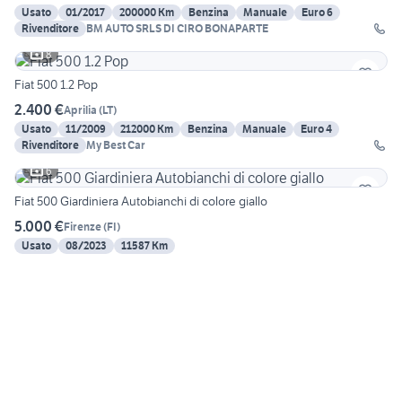
Usato
01/2017
200000 Km
Benzina
Manuale
Euro 6
Rivenditore
BM AUTO SRLS DI CIRO BONAPARTE
8
Fiat 500 1.2 Pop
2.400 €
Aprilia
(
LT
)
Usato
11/2009
212000 Km
Benzina
Manuale
Euro 4
Rivenditore
My Best Car
6
Fiat 500 Giardiniera Autobianchi di colore giallo
5.000 €
Firenze
(
FI
)
Usato
08/2023
11587 Km