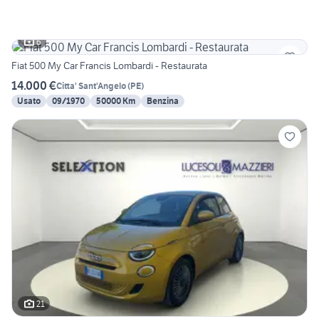
6
Fiat 500 My Car Francis Lombardi - Restaurata
14.000 €
Citta' Sant'Angelo
(
PE
)
Usato
09/1970
50000 Km
Benzina
21