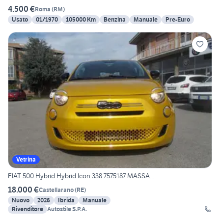
4.500 €
Roma
(
RM
)
Usato
01/1970
105000 Km
Benzina
Manuale
Pre-Euro
Vetrina
FIAT 500 Hybrid Hybrid Icon 338.7575187 MASSA...
18.000 €
Castellarano
(
RE
)
Nuovo
2026
Ibrida
Manuale
Rivenditore
Autostile S.P.A.