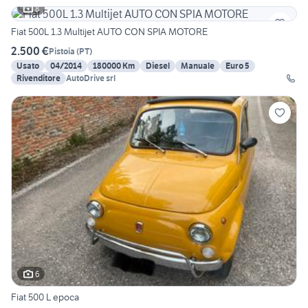
8
Fiat 500L 1.3 Multijet AUTO CON SPIA MOTORE
2.500 €
Pistoia
(
PT
)
Usato
04/2014
180000 Km
Diesel
Manuale
Euro 5
Rivenditore
AutoDrive srl
6
Fiat 500 L epoca