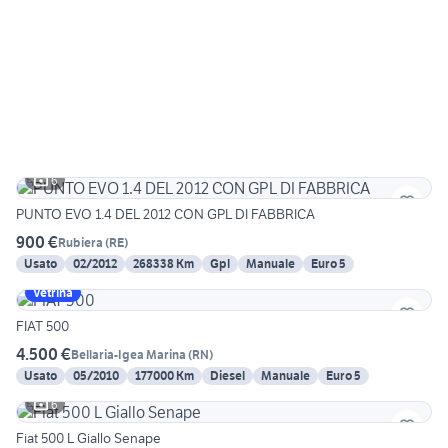
6
PUNTO EVO 1.4 DEL 2012 CON GPL DI FABBRICA
900 €
Rubiera
(
RE
)
Usato
02/2012
268338 Km
Gpl
Manuale
Euro 5
Vetrina
FIAT 500
4.500 €
Bellaria-Igea Marina
(
RN
)
Usato
05/2010
177000 Km
Diesel
Manuale
Euro 5
6
Fiat 500 L Giallo Senape