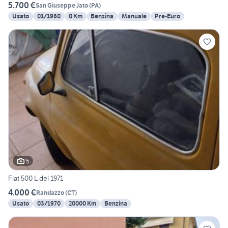
5.700 €
San Giuseppe Jato
(
PA
)
Usato
01/1960
0 Km
Benzina
Manuale
Pre-Euro
5
Fiat 500 L del 1971
4.000 €
Randazzo
(
CT
)
Usato
03/1970
20000 Km
Benzina