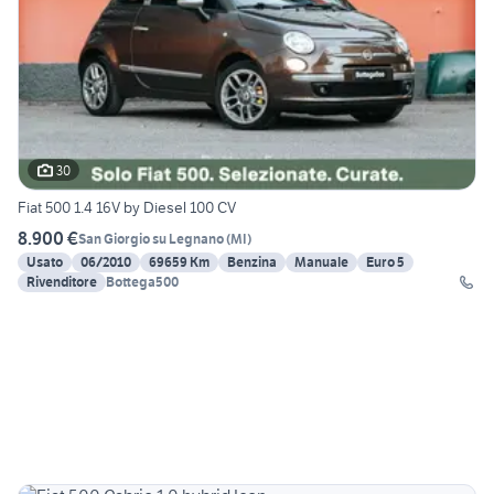
30
Fiat 500 1.4 16V by Diesel 100 CV
8.900 €
San Giorgio su Legnano
(
MI
)
Usato
06/2010
69659 Km
Benzina
Manuale
Euro 5
Rivenditore
Bottega500