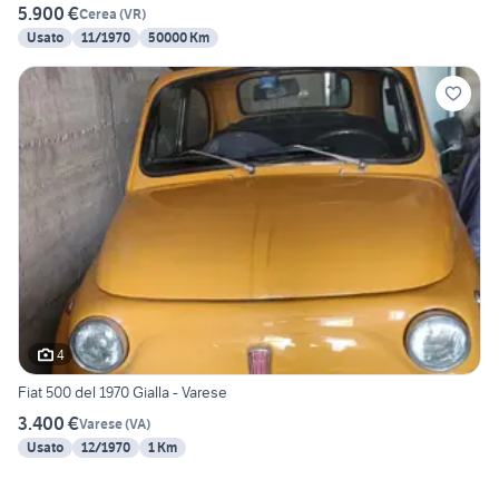
5.900 €
Cerea
(
VR
)
Usato
11/1970
50000 Km
4
Fiat 500 del 1970 Gialla - Varese
3.400 €
Varese
(
VA
)
Usato
12/1970
1 Km