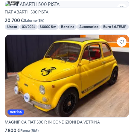
6
FIAT ABARTH 500 PISTA
20.700 €
Salerno
(
SA
)
Usato
02/2021
36000 Km
Benzina
Automatico
Euro 6d-TEMP
Vetrina
MAGNIFICA FIAT 500 R IN CONDIZIONI DA VETRINA
7.800 €
Roma
(
RM
)