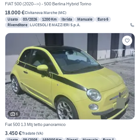
FIAT 500 (2020-->) - 500 Berlina Hybrid Torino
18.000 €
Civitanova Marche
(
MC
)
Usato
03/2026
1200 Km
Ibrida
Manuale
Euro 6
Rivenditore
LUCESOLI E MAZZIERI S.p.A.
6
Fiat 500 1.3 Mtj tetto panoramico
3.450 €
Tradate
(
VA
)
Usato
09/2008
169000 Km
Diesel
Manuale
Euro 4