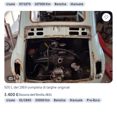
Usato
07/1970
107000 Km
Benzina
Manuale
4
500 L del 1969 completa di targhe originali
3.400 €
Ozzano dell'Emilia
(
BO
)
Usato
01/1960
30000 Km
Benzina
Manuale
Pre-Euro