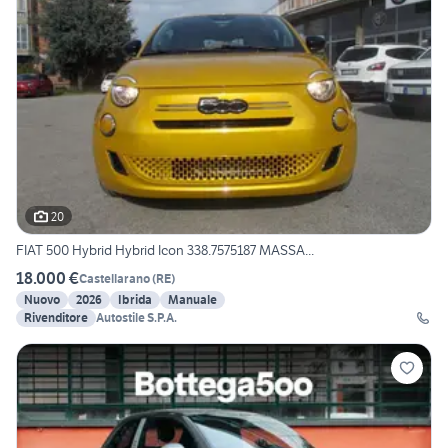
20
FIAT 500 Hybrid Hybrid Icon 338.7575187 MASSA...
18.000 €
Castellarano
(
RE
)
Nuovo
2026
Ibrida
Manuale
Rivenditore
Autostile S.P.A.