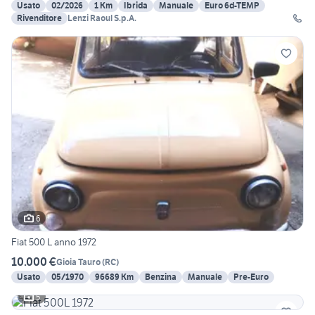
Usato
02/2026
1 Km
Ibrida
Manuale
Euro 6d-TEMP
Rivenditore
Lenzi Raoul S.p.A.
6
Fiat 500 L anno 1972
10.000 €
Gioia Tauro
(
RC
)
Usato
05/1970
96689 Km
Benzina
Manuale
Pre-Euro
5