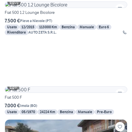
21
Fiat 500 1.2 Lounge Bicolore
7.500 €
Pieve a Nievole
(
PT
)
Usato
12/2015
113000 Km
Benzina
Manuale
Euro 6
Rivenditore
AUTO ZETA S.R.L.
6
Fiat 500 F
7.000 €
Imola
(
BO
)
Usato
05/1970
24224 Km
Benzina
Manuale
Pre-Euro