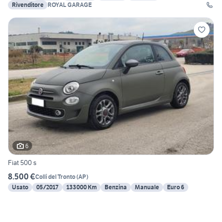
Rivenditore
ROYAL GARAGE
6
Fiat 500 s
8.500 €
Colli del Tronto
(
AP
)
Usato
05/2017
133000 Km
Benzina
Manuale
Euro 6