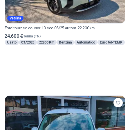
Vetrina
Ford tourneo courier 1.0 eco 03/25 autom. 22.200km
24.600 €
Tenna
(
TN
)
Usato
03/2025
22200 Km
Benzina
Automatico
Euro 6d-TEMP