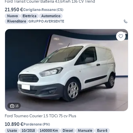
Ford Transit Courier Batteria 43,6Kwh 136 CV Trend
21.950 €
Corigliano-Rossano
(
CS
)
Nuovo
Elettrica
Automatico
Rivenditore
GRUPPO AVERSENTE
18
Ford Tourneo Courier 1.5 TDCi 75 cv Plus
10.890 €
Pordenone
(
PN
)
Usato
10/2018
140000 Km
Diesel
Manuale
Euro 6