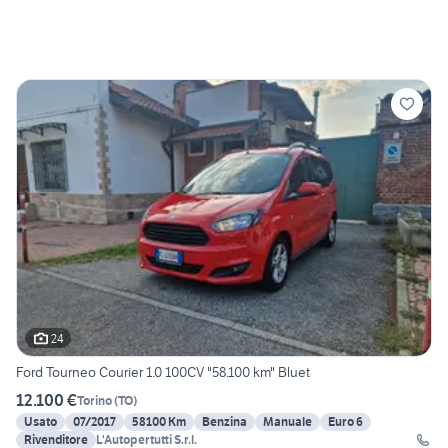
24
Ford Tourneo Courier 1.0 100CV "58.100 km" Bluet
12.100 €
Torino
(
TO
)
Usato
07/2017
58100 Km
Benzina
Manuale
Euro 6
Rivenditore
L'Autopertutti S.r.l.