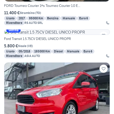
FORD Tourneo Courier 1ªs Tourneo Courier 1.0 E...
11.400 €
Strambino
(
TO
)
Usato
2017
95000 Km
Benzina
Manuale
Euro 6
Rivenditore
RS AUTO SRL
Vetrina
Ford Transit 1.5 75CV DIESEL UNICO PROPR
5.800 €
Noale
(
VE
)
Usato
05/2018
193000 Km
Diesel
Manuale
Euro 6
Rivenditore
ASIA AUTO