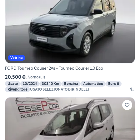
Vetrina
FORD Tourneo Courier 2ªs - Tourneo Courier 1.0 Eco
20.500 €
Livorno
(
LI
)
Usato
10/2024
30840 Km
Benzina
Automatico
Euro 6
Rivenditore
USATO SELEZIONATO BIRINDELLI