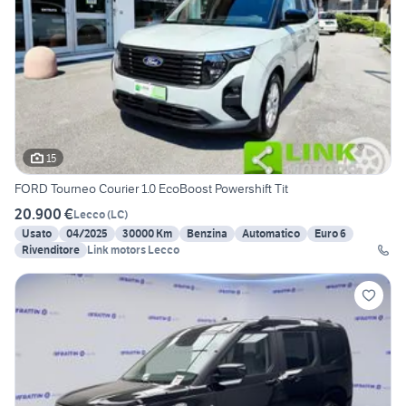
15
FORD Tourneo Courier 1.0 EcoBoost Powershift Tit
20.900 €
Lecco
(
LC
)
Usato
04/2025
30000 Km
Benzina
Automatico
Euro 6
Rivenditore
Link motors Lecco