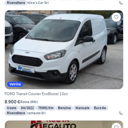
Rivenditore
Nice's Car Srl
Vetrina
FORD Transit Courier EcoBoost 1.0cc
8.900 €
Roma
(
RM
)
Usato
04/2022
75991 Km
Benzina
Manuale
Euro 6e
Rivenditore
Iamauto Srl