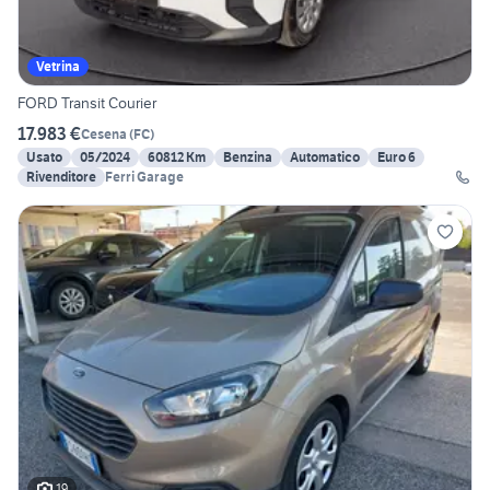
Vetrina
FORD Transit Courier
17.983 €
Cesena
(
FC
)
Usato
05/2024
60812 Km
Benzina
Automatico
Euro 6
Rivenditore
Ferri Garage
19