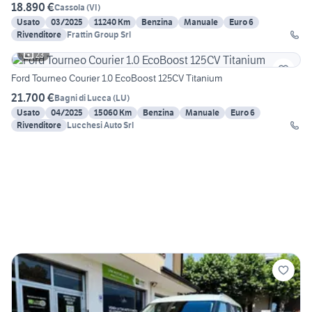
18.890 €
Cassola
(
VI
)
Usato
03/2025
11240 Km
Benzina
Manuale
Euro 6
Rivenditore
Frattin Group Srl
23
Ford Tourneo Courier 1.0 EcoBoost 125CV Titanium
21.700 €
Bagni di Lucca
(
LU
)
Usato
04/2025
15060 Km
Benzina
Manuale
Euro 6
Rivenditore
Lucchesi Auto Srl