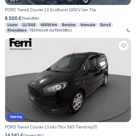
FORD Transit Courier 1.0 EcoBoost 100CV Van Tita
8.500 €
Tivoli
(
RM
)
Usato
11/2018
48000 Km
Benzina
Manuale
Euro 6
Rivenditore
TECNOCAR AUTOMOBILI
Vetrina
FORD Transit Courier 1.5 tdci 75cv S&S Trend my20
14.542 €
Cesena
(
FC
)