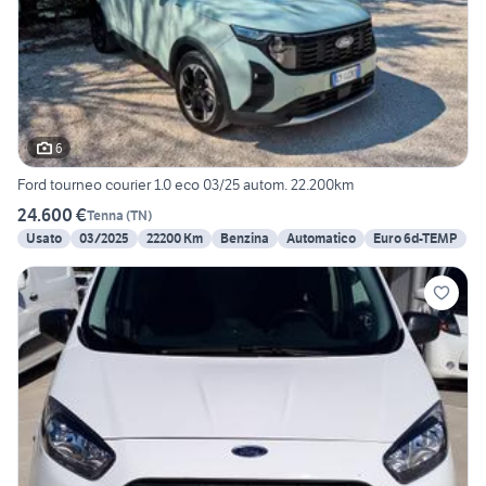
6
Ford tourneo courier 1.0 eco 03/25 autom. 22.200km
24.600 €
Tenna
(
TN
)
Usato
03/2025
22200 Km
Benzina
Automatico
Euro 6d-TEMP