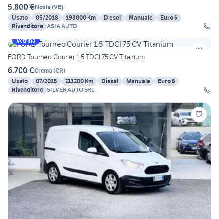
5.800 €
Noale
(
VE
)
Usato
05/2018
193000 Km
Diesel
Manuale
Euro 6
Rivenditore
ASIA AUTO
Vetrina
FORD Tourneo Courier 1.5 TDCI 75 CV Titanium
6.700 €
Crema
(
CR
)
Usato
07/2015
211200 Km
Diesel
Manuale
Euro 6
Rivenditore
SILVER AUTO SRL