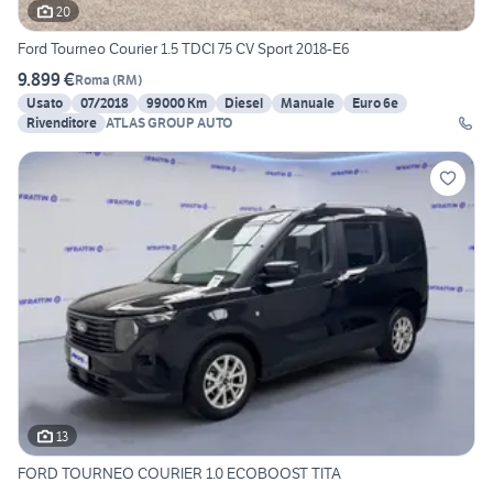
20
Ford Tourneo Courier 1.5 TDCI 75 CV Sport 2018-E6
9.899 €
Roma
(
RM
)
Usato
07/2018
99000 Km
Diesel
Manuale
Euro 6e
Rivenditore
ATLAS GROUP AUTO
13
FORD TOURNEO COURIER 1.0 ECOBOOST TITA