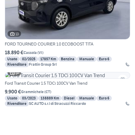
13
FORD TOURNEO COURIER 1.0 ECOBOOST TITA
18.890 €
Cassola
(
VI
)
Usato
02/2025
17857 Km
Benzina
Manuale
Euro 6
Rivenditore
Frattin Group Srl
14
Ford Transit Courier 1.5 TDCi 100CV Van Trend
9.900 €
Grammichele
(
CT
)
Usato
03/2023
138889 Km
Diesel
Manuale
Euro 6
Rivenditore
SC AUTO s.r.l di Stracuzzi Riccardo