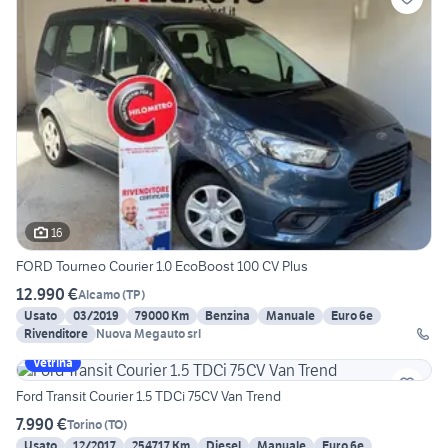
16
FORD Tourneo Courier 1.0 EcoBoost 100 CV Plus
12.990 €
Alcamo
(
TP
)
Usato
03/2019
79000 Km
Benzina
Manuale
Euro 6e
Rivenditore
Nuova Megauto srl
Vetrina
Ford Transit Courier 1.5 TDCi 75CV Van Trend
7.990 €
Torino
(
TO
)
Usato
12/2017
254717 Km
Diesel
Manuale
Euro 6e