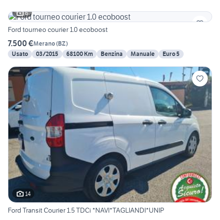
6
Ford tourneo courier 1.0 ecoboost
7.500 €
Merano
(
BZ
)
Usato
03/2015
68100 Km
Benzina
Manuale
Euro 5
14
Ford Transit Courier 1.5 TDCi *NAVI*TAGLIANDI*UNIP