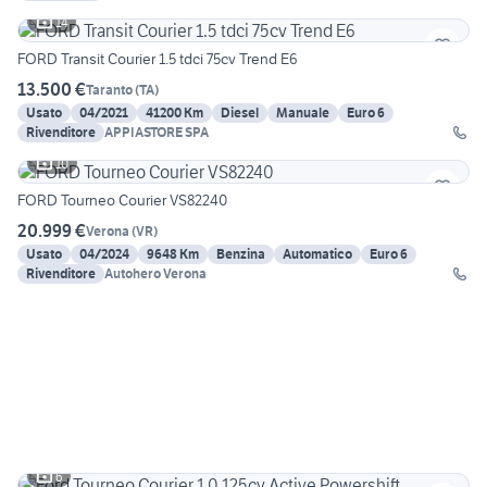
14
FORD Transit Courier 1.5 tdci 75cv Trend E6
13.500 €
Taranto
(
TA
)
Usato
04/2021
41200 Km
Diesel
Manuale
Euro 6
Rivenditore
APPIASTORE SPA
10
FORD Tourneo Courier VS82240
20.999 €
Verona
(
VR
)
Usato
04/2024
9648 Km
Benzina
Automatico
Euro 6
Rivenditore
Autohero Verona
6