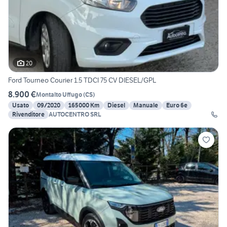
20
Ford Tourneo Courier 1.5 TDCI 75 CV DIESEL/GPL
8.900 €
Montalto Uffugo
(
CS
)
Usato
09/2020
165000 Km
Diesel
Manuale
Euro 6e
Rivenditore
AUTOCENTRO SRL