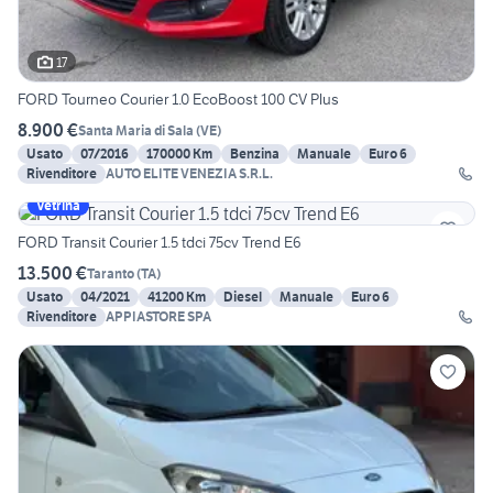
17
FORD Tourneo Courier 1.0 EcoBoost 100 CV Plus
8.900 €
Santa Maria di Sala
(
VE
)
Usato
07/2016
170000 Km
Benzina
Manuale
Euro 6
Rivenditore
AUTO ELITE VENEZIA S.R.L.
Vetrina
FORD Transit Courier 1.5 tdci 75cv Trend E6
13.500 €
Taranto
(
TA
)
Usato
04/2021
41200 Km
Diesel
Manuale
Euro 6
Rivenditore
APPIASTORE SPA