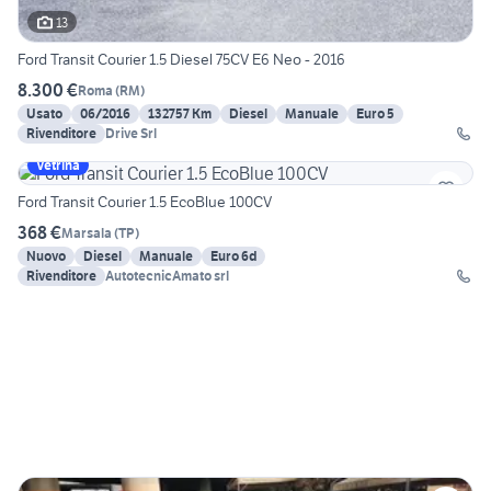
13
Ford Transit Courier 1.5 Diesel 75CV E6 Neo - 2016
8.300 €
Roma
(
RM
)
Usato
06/2016
132757 Km
Diesel
Manuale
Euro 5
Rivenditore
Drive Srl
Vetrina
Ford Transit Courier 1.5 EcoBlue 100CV
368 €
Marsala
(
TP
)
Nuovo
Diesel
Manuale
Euro 6d
Rivenditore
AutotecnicAmato srl