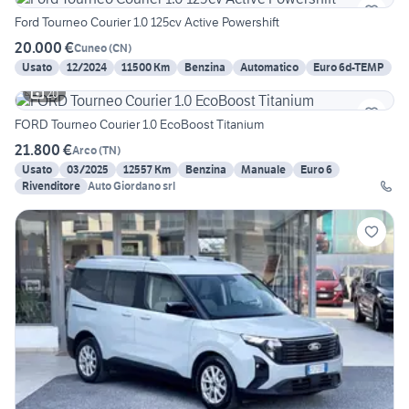
Ford Tourneo Courier 1.0 125cv Active Powershift
20.000 €
Cuneo
(
CN
)
Usato
12/2024
11500 Km
Benzina
Automatico
Euro 6d-TEMP
20
FORD Tourneo Courier 1.0 EcoBoost Titanium
21.800 €
Arco
(
TN
)
Usato
03/2025
12557 Km
Benzina
Manuale
Euro 6
Rivenditore
Auto Giordano srl