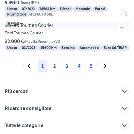
9.890 €
Roma
(
RM
)
Usato
07/2022
74564 Km
Diesel
Manuale
Euro 6
Rivenditore
STEFAUTO SRL
5
Ford Tourneo Courier
22.000 €
Altavilla Vicentina
(
VI
)
Usato
03/2025
15600 Km
Benzina
Automatico
Euro 6d-TEMP
1
2
3
4
5
Più cercati
Correlati
Richerche simili
Suggerimenti
Ricerche consigliate
ford s max in
ford tourneo courier
fiat 1100 anni 50
piemonte
2016
microcar auto
lancia ypsilon 1.2
nissan silvia
Tutte le categorie
ricambi ford mondeo
ford transit courier
toyota rav4
auto usate imola
auto usate chieti
accessori auto