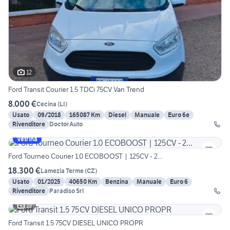
12
Ford Transit Courier 1.5 TDCi 75CV Van Trend
8.000 €
Cecina
(
LI
)
Usato
09/2018
165087 Km
Diesel
Manuale
Euro 6e
Rivenditore
DoctorAuto
Vetrina
Ford Tourneo Courier 1.0 ECOBOOST | 125CV - 2...
18.300 €
Lamezia Terme
(
CZ
)
Usato
01/2025
40650 Km
Benzina
Manuale
Euro 6
Rivenditore
Paradiso Srl
19
Ford Transit 1.5 75CV DIESEL UNICO PROPR