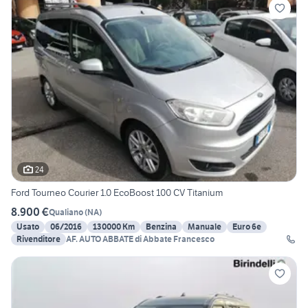
24
Ford Tourneo Courier 1.0 EcoBoost 100 CV Titanium
8.900 €
Qualiano
(
NA
)
Usato
06/2016
130000 Km
Benzina
Manuale
Euro 6e
Rivenditore
AF. AUTO ABBATE di Abbate Francesco