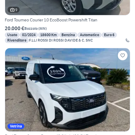
9
Ford Tourneo Courier 1.0 EcoBoost Powershift Titan
20.000 €
Bozzolo
(
MN
)
Usato
02/2024
18600 Km
Benzina
Automatico
Euro 6
Rivenditore
F.LLI ROSSI DI ROSSI DAVIDE & C. SNC
Vetrina