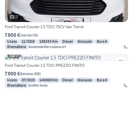
17
Ford Transit Courier 1.5 TDCi 75CV Van Trend
7.900 €
Isernia
(
IS
)
Usato
11/2019
106353 Km
Diesel
Manuale
Euro 6
Rivenditore
Automobiliercolano srl
13
Ford Transit Courier 1.5 TDCi PREZZO FINITO
7.900 €
Genova
(
GE
)
Usato
07/2020
140000 Km
Diesel
Manuale
Euro 6
Rivenditore
Delfini Auto