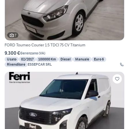
7
FORD Tourneo Courier 1.5 TDCI 75 CV Titanium
9.300 €
Gerenzano
(
VA
)
Usato
02/2017
100000 Km
Diesel
Manuale
Euro 6
Rivenditore
ESSEPCAR SRL