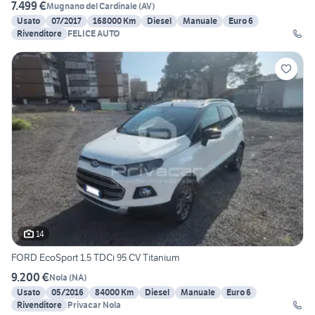
7.499 €
Mugnano del Cardinale
(
AV
)
Usato
07/2017
168000 Km
Diesel
Manuale
Euro 6
Rivenditore
FELICE AUTO
14
FORD EcoSport 1.5 TDCi 95 CV Titanium
9.200 €
Nola
(
NA
)
Usato
05/2016
84000 Km
Diesel
Manuale
Euro 6
Rivenditore
Privacar Nola