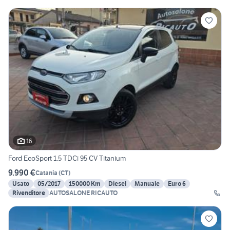
16
Ford EcoSport 1.5 TDCi 95 CV Titanium
9.990 €
Catania
(
CT
)
Usato
05/2017
150000 Km
Diesel
Manuale
Euro 6
Rivenditore
AUTOSALONE RICAUTO