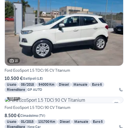
18
Ford EcoSport 1.5 TDCi 95 CV Titanium
10.500 €
Gallipoli
(
LE
)
Usato
08/2018
94000 Km
Diesel
Manuale
Euro 6
Rivenditore
GP AUTO
13
Ford EcoSport 1.5 TDCi 90 CV Titanium
8.500 €
Cimadolmo
(
TV
)
Usato
01/2015
131700 Km
Diesel
Manuale
Euro 5
Rivenditore
New Car