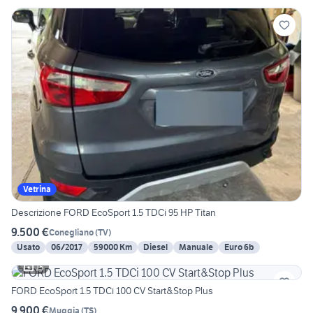
Vetrina
Descrizione FORD EcoSport 1.5 TDCi 95 HP Titan
9.500 €
Conegliano
(
TV
)
Usato
06/2017
59000 Km
Diesel
Manuale
Euro 6b
15
FORD EcoSport 1.5 TDCi 100 CV Start&Stop Plus
9.900 €
Muggia
(
TS
)