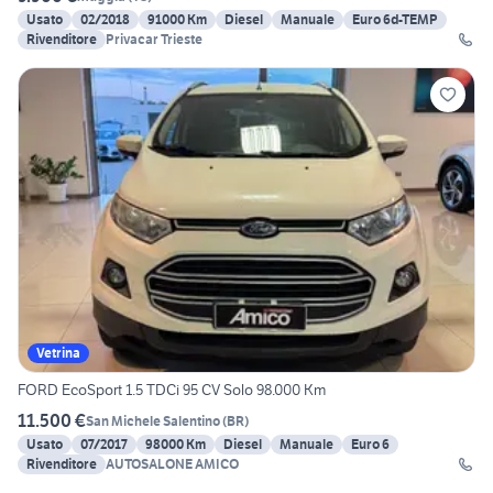
Usato
02/2018
91000 Km
Diesel
Manuale
Euro 6d-TEMP
Rivenditore
Privacar Trieste
Vetrina
FORD EcoSport 1.5 TDCi 95 CV Solo 98.000 Km
11.500 €
San Michele Salentino
(
BR
)
Usato
07/2017
98000 Km
Diesel
Manuale
Euro 6
Rivenditore
AUTOSALONE AMICO