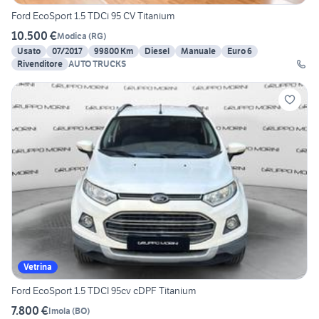
Ford EcoSport 1.5 TDCi 95 CV Titanium
10.500 €
Modica
(
RG
)
Usato
07/2017
99800 Km
Diesel
Manuale
Euro 6
Rivenditore
AUTO TRUCKS
Vetrina
Ford EcoSport 1.5 TDCI 95cv cDPF Titanium
7.800 €
Imola
(
BO
)