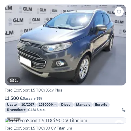
15
Ford EcoSport 1.5 TDCi 95cv Plus
11.500 €
Sassari
(
SS
)
Usato
10/2017
129000 Km
Diesel
Manuale
Euro 6e
Rivenditore
GLM S.p.a.
15
Ford EcoSport 1.5 TDCi 90 CV Titanium