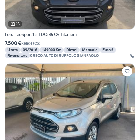
23
Ford EcoSport 1.5 TDCi 95 CV Titanium
7.500 €
Rende
(
CS
)
Usato
09/2016
149000 Km
Diesel
Manuale
Euro 6
Rivenditore
GRECO AUTO DI RUFFOLO GIANPAOLO