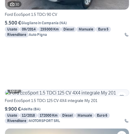
30
Ford EcoSport 1.5 TDCi 90 CV
5.500 €
Giugliano in Campania
(
NA
)
Usato
09/2014
235000 Km
Diesel
Manuale
Euro 5
Rivenditore
Auto Pigna
18
Ford EcoSport 1.5 TDCi 125 CV 4X4 integrale My 201
9.900 €
Adelfia
(
BA
)
Usato
12/2018
172000 Km
Diesel
Manuale
Euro 6
Rivenditore
MOTORSPORT SRL