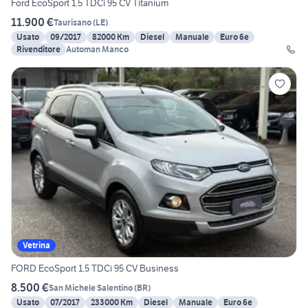
Ford EcoSport 1.5 TDCi 95 CV Titanium
11.900 €
Taurisano
(
LE
)
Usato
09/2017
82000 Km
Diesel
Manuale
Euro 6e
Rivenditore
Automan Manco
Vetrina
FORD EcoSport 1.5 TDCi 95 CV Business
8.500 €
San Michele Salentino
(
BR
)
Usato
07/2017
233000 Km
Diesel
Manuale
Euro 6e