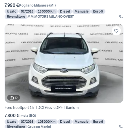
7.990 €
Pogliano Milanese
(
MI
)
Usato
07/2015
150000 Km
Diesel
Manuale
Euro 5
Rivenditore
MM MOTORS MILANO OVEST
12
Ford EcoSport 1.5 TDCI 95cv cDPF Titanium
7.800 €
Imola
(
BO
)
Usato
07/2016
105000 Km
Diesel
Manuale
Euro 6
Rivenditore
Gruppo Morini