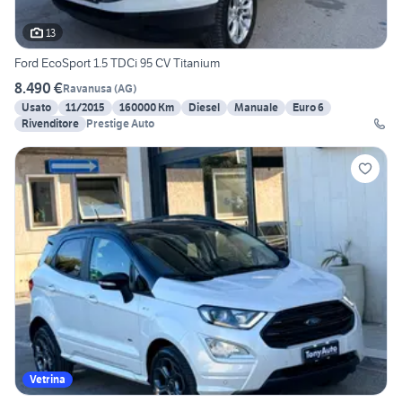
13
Ford EcoSport 1.5 TDCi 95 CV Titanium
8.490 €
Ravanusa
(
AG
)
Usato
11/2015
160000 Km
Diesel
Manuale
Euro 6
Rivenditore
Prestige Auto
Vetrina