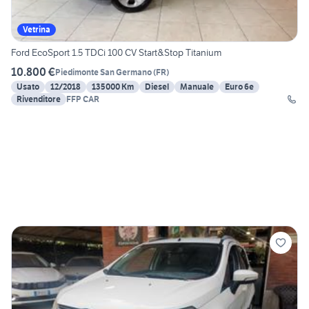
Vetrina
Ford EcoSport 1.5 TDCi 100 CV Start&Stop Titanium
10.800 €
Piedimonte San Germano
(
FR
)
Usato
12/2018
135000 Km
Diesel
Manuale
Euro 6e
Rivenditore
FFP CAR