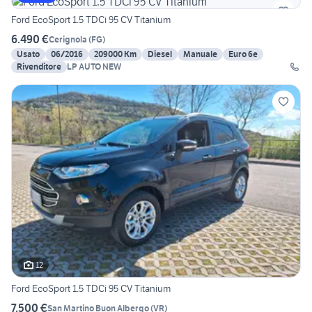
Ford EcoSport 1.5 TDCi 95 CV Titanium
6.490 €
Cerignola
(
FG
)
Usato
06/2016
209000 Km
Diesel
Manuale
Euro 6e
Rivenditore
LP AUTO NEW
12
Ford EcoSport 1.5 TDCi 95 CV Titanium
7.500 €
San Martino Buon Albergo
(
VR
)