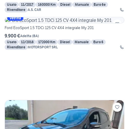
Usato
11/2017
160000 Km
Diesel
Manuale
Euro 6e
Rivenditore
A.S. CAR
Vetrina
Ford EcoSport 1.5 TDCi 125 CV 4X4 integrale My 201
9.900 €
Adelfia
(
BA
)
Usato
12/2018
172000 Km
Diesel
Manuale
Euro 6
Rivenditore
MOTORSPORT SRL