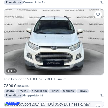
Rivenditore
Cosmari Auto S.r.l
12
Ford EcoSport 1.5 TDCI 95cv cDPF Titanium
7.800 €
Imola
(
BO
)
Usato
07/2016
105000 Km
Diesel
Manuale
Euro 6
Rivenditore
Gruppo Morini
Vetrina