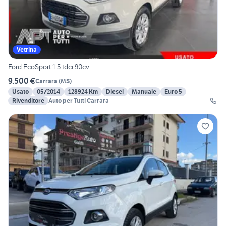
Vetrina
Ford EcoSport 1.5 tdci 90cv
9.500 €
Carrara
(
MS
)
Usato
05/2014
128924 Km
Diesel
Manuale
Euro 5
Rivenditore
Auto per Tutti Carrara