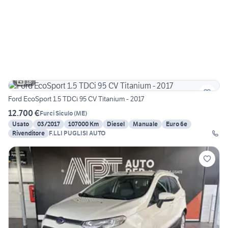
18
Ford EcoSport 1.5 TDCi 95 CV Titanium - 2017
12.700 €
Furci Siculo
(
ME
)
Usato
03/2017
107000 Km
Diesel
Manuale
Euro 6e
Rivenditore
F.LLI PUGLISI AUTO