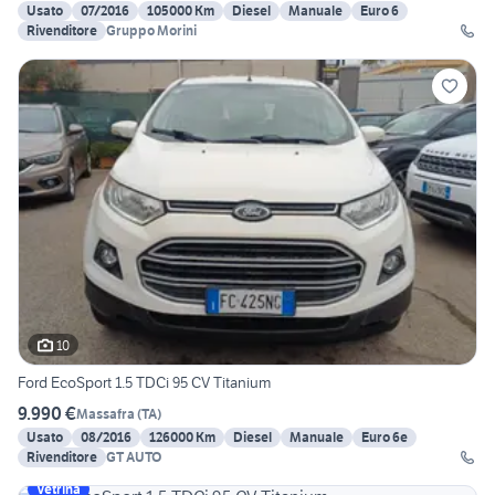
Usato
07/2016
105000 Km
Diesel
Manuale
Euro 6
Rivenditore
Gruppo Morini
10
Ford EcoSport 1.5 TDCi 95 CV Titanium
9.990 €
Massafra
(
TA
)
Usato
08/2016
126000 Km
Diesel
Manuale
Euro 6e
Rivenditore
GT AUTO
Vetrina