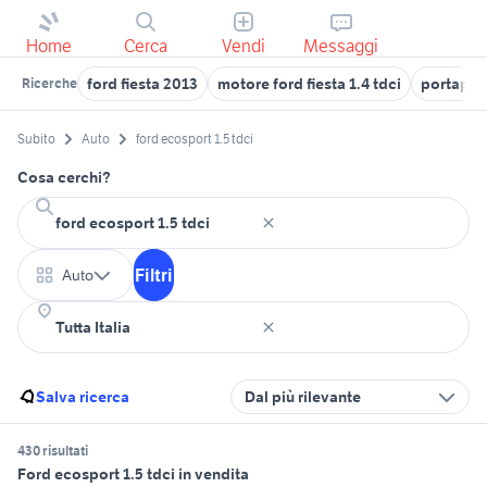
Home
Cerca
Vendi
Messaggi
ford fiesta 2013
motore ford fiesta 1.4 tdci
portapac
Ricerche
Subito
Auto
ford ecosport 1.5 tdci
Cosa cerchi?
Filtri
Auto
Salva ricerca
Dal più rilevante
430 risultati
Ford ecosport 1.5 tdci in vendita