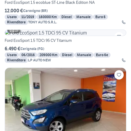
Ford EcoSport 1.5 ecoblue ST-Line Black Edition NA
12.000 €
Carovigno
(
BR
)
Usato
11/2019
160000 Km
Diesel
Manuale
Euro 6
Rivenditore
TONY AUTO S.R.L.
15
Ford EcoSport 1.5 TDCi 95 CV Titanium
6.490 €
Cerignola
(
FG
)
Usato
06/2016
209000 Km
Diesel
Manuale
Euro 6e
Rivenditore
LP AUTO NEW