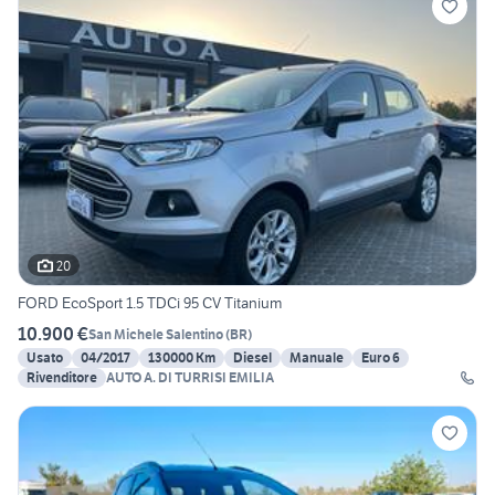
20
FORD EcoSport 1.5 TDCi 95 CV Titanium
10.900 €
San Michele Salentino
(
BR
)
Usato
04/2017
130000 Km
Diesel
Manuale
Euro 6
Rivenditore
AUTO A. DI TURRISI EMILIA