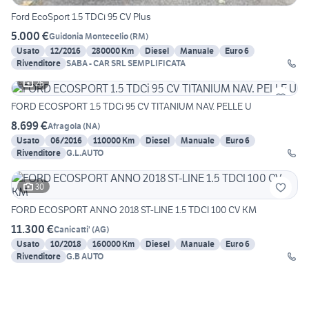
Ford EcoSport 1.5 TDCi 95 CV Plus
5.000 €
Guidonia Montecelio
(
RM
)
Usato
12/2016
280000 Km
Diesel
Manuale
Euro 6
Rivenditore
SABA - CAR SRL SEMPLIFICATA
26
FORD ECOSPORT 1.5 TDCi 95 CV TITANIUM NAV. PELLE U
8.699 €
Afragola
(
NA
)
Usato
06/2016
110000 Km
Diesel
Manuale
Euro 6
Rivenditore
G.L.AUTO
30
FORD ECOSPORT ANNO 2018 ST-LINE 1.5 TDCI 100 CV KM
11.300 €
Canicatti'
(
AG
)
Usato
10/2018
160000 Km
Diesel
Manuale
Euro 6
Rivenditore
G.B AUTO