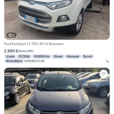
8
Ford EcoSport 1.5 TDCi 95 CV Business
2.900 €
Roma
(
RM
)
Usato
07/2016
330000 Km
Diesel
Manuale
Euro 6
Rivenditore
MODENA CAR