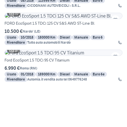
Usato
08/2016
113595 Km
Diesel
Manuale
Euro 6
Rivenditore
CICOGNANI AUTOVEICOLI - S.R.L.
20
FORD EcoSport 1.5 TDCi 125 CV S&S AWD ST-Line Bl.
10.500 €
Nardo'
(
LE
)
Usato
10/2018
180000 Km
Diesel
Manuale
Euro 6
Rivenditore
Tutto auto automobili Nardò
16
Ford EcoSport 1.5 TDCi 95 CV Titanium
6.990 €
Roma
(
RM
)
Usato
01/2018
189000 Km
Diesel
Manuale
Euro 6e
Rivenditore
Automia.it vendita auto tel 0649776248