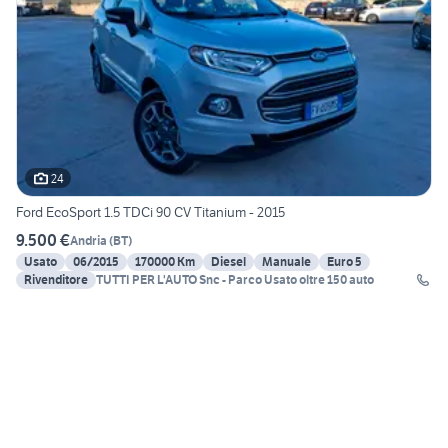
24
Ford EcoSport 1.5 TDCi 90 CV Titanium - 2015
9.500 €
Andria
(
BT
)
Usato
06/2015
170000 Km
Diesel
Manuale
Euro 5
Rivenditore
TUTTI PER L'AUTO Snc - Parco Usato oltre 150 auto