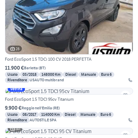
28
Ford EcoSport 1.5 TDCi 100 CV 2018 PERFETTA
11.900 €
Barletta
(
BT
)
Usato
03/2018
148000 Km
Diesel
Manuale
Euro 6
Rivenditore
USAUTO multibrand
Vetrina
Ford EcoSport 1.5 TDCI 95cv Titanium
9.900 €
Reggio nell'Emilia
(
RE
)
Usato
08/2017
114000 Km
Diesel
Manuale
Euro 6
Rivenditore
AUTOSTILE SPA
30