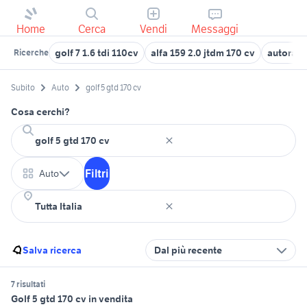
Home
Cerca
Vendi
Messaggi
golf 7 1.6 tdi 110cv
alfa 159 2.0 jtdm 170 cv
autoradi
Ricerche
Subito
Auto
golf 5 gtd 170 cv
Cosa cerchi?
Filtri
Auto
Salva ricerca
Dal più recente
7 risultati
Golf 5 gtd 170 cv in vendita