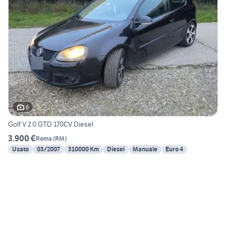
6
Golf V 2.0 GTD 170CV Diesel
3.900 €
Roma
(
RM
)
Usato
03/2007
310000 Km
Diesel
Manuale
Euro 4