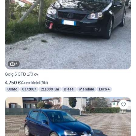
6
Golg 5 GTD 170 cv
4.750 €
Casteldelci
(
RN
)
Usato
03/2007
211000 Km
Diesel
Manuale
Euro 4