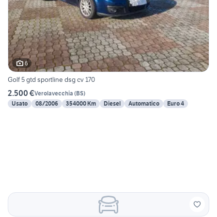
6
Golf 5 gtd sportline dsg cv 170
2.500 €
Verolavecchia
(
BS
)
Usato
08/2006
354000 Km
Diesel
Automatico
Euro 4