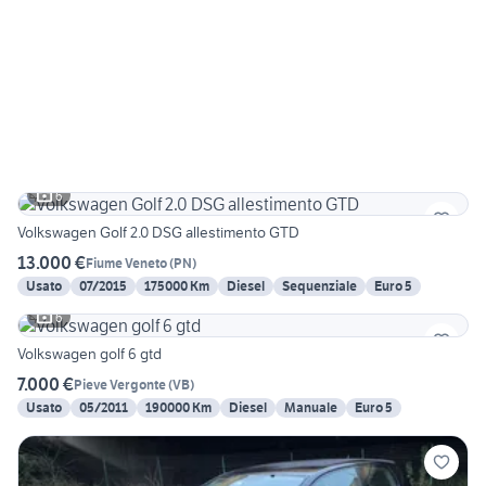
6
Volkswagen Golf 2.0 DSG allestimento GTD
13.000 €
Fiume Veneto
(
PN
)
Usato
07/2015
175000 Km
Diesel
Sequenziale
Euro 5
6
Volkswagen golf 6 gtd
7.000 €
Pieve Vergonte
(
VB
)
Usato
05/2011
190000 Km
Diesel
Manuale
Euro 5