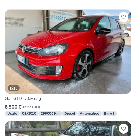
5
Golf GTD 170cv dsg
6.500 €
Udine
(
UD
)
Usato
05/2010
299000 Km
Diesel
Automatico
Euro 5