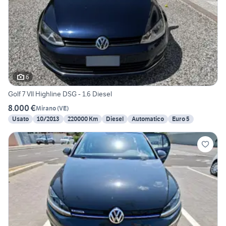
6
Golf 7 VII Highline DSG - 1.6 Diesel
8.000 €
Mirano
(
VE
)
Usato
10/2013
220000 Km
Diesel
Automatico
Euro 5