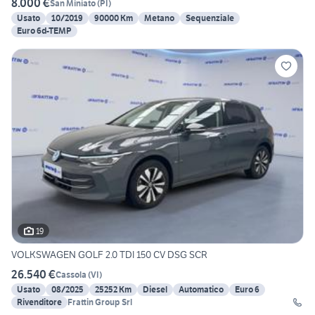
8.000 €
San Miniato
(
PI
)
Usato
10/2019
90000 Km
Metano
Sequenziale
Euro 6d-TEMP
19
VOLKSWAGEN GOLF 2.0 TDI 150 CV DSG SCR
26.540 €
Cassola
(
VI
)
Usato
08/2025
25252 Km
Diesel
Automatico
Euro 6
Rivenditore
Frattin Group Srl