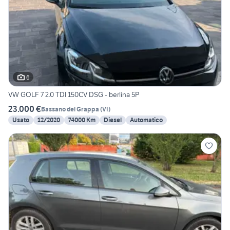
6
VW GOLF 7 2.0 TDI 150CV DSG - berlina 5P
23.000 €
Bassano del Grappa
(
VI
)
Usato
12/2020
74000 Km
Diesel
Automatico