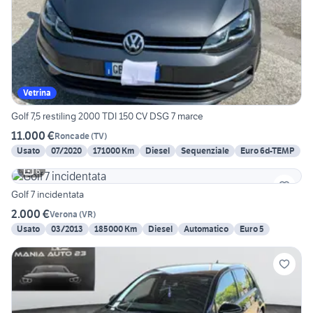
Vetrina
Golf 7,5 restiling 2000 TDI 150 CV DSG 7 marce
11.000 €
Roncade
(
TV
)
Usato
07/2020
171000 Km
Diesel
Sequenziale
Euro 6d-TEMP
6
Golf 7 incidentata
2.000 €
Verona
(
VR
)
Usato
03/2013
185000 Km
Diesel
Automatico
Euro 5