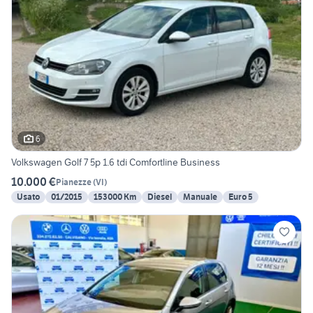
6
Volkswagen Golf 7 5p 1.6 tdi Comfortline Business
10.000 €
Pianezze
(
VI
)
Usato
01/2015
153000 Km
Diesel
Manuale
Euro 5