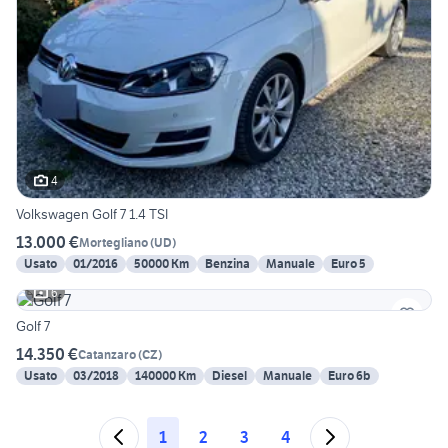
4
Volkswagen Golf 7 1.4 TSI
13.000 €
Mortegliano
(
UD
)
Usato
01/2016
50000 Km
Benzina
Manuale
Euro 5
6
Golf 7
14.350 €
Catanzaro
(
CZ
)
Usato
03/2018
140000 Km
Diesel
Manuale
Euro 6b
1
2
3
4