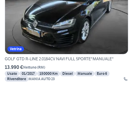
Vetrina
GOLF GTD R-LINE 2.0184CV NAVI FULL 5PORTE*MANUALE*
13.990 €
Nettuno
(
RM
)
Usato
01/2017
150000 Km
Diesel
Manuale
Euro 6
Rivenditore
MANIA AUTO 23