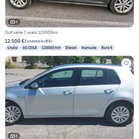
6
Golf serie 7 usato 120000km
12.500 €
Zandobbio
(
BG
)
Usato
03/2018
120000 Km
Diesel
Manuale
Euro 6
6