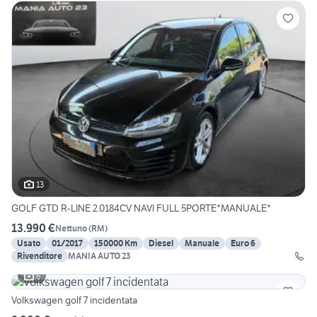
13
GOLF GTD R-LINE 2.0184CV NAVI FULL 5PORTE*MANUALE*
13.990 €
Nettuno
(
RM
)
Usato
01/2017
150000 Km
Diesel
Manuale
Euro 6
Rivenditore
MANIA AUTO 23
6
Volkswagen golf 7 incidentata