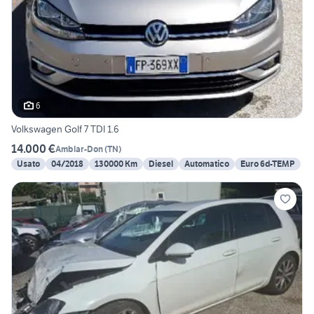
6
Volkswagen Golf 7 TDI 1.6
14.000 €
Amblar-Don
(
TN
)
Usato
04/2018
130000 Km
Diesel
Automatico
Euro 6d-TEMP