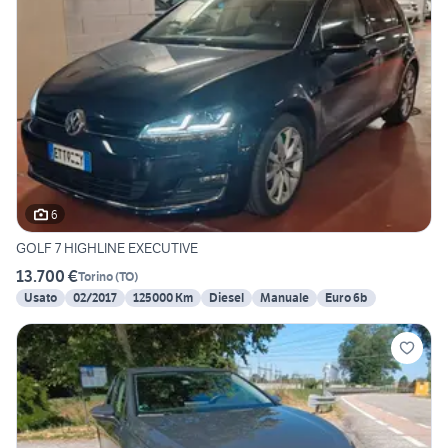
6
GOLF 7 HIGHLINE EXECUTIVE
13.700 €
Torino
(
TO
)
Usato
02/2017
125000 Km
Diesel
Manuale
Euro 6b