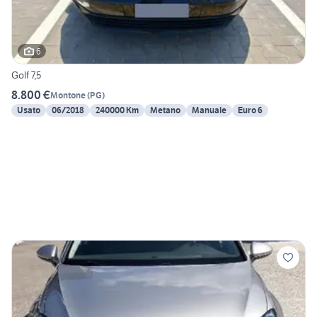
6
Golf 7,5
8.800 €
Montone
(
PG
)
Usato
06/2018
240000 Km
Metano
Manuale
Euro 6