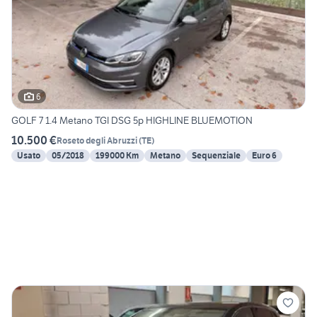
6
GOLF 7 1.4 Metano TGI DSG 5p HIGHLINE BLUEMOTION
10.500 €
Roseto degli Abruzzi
(
TE
)
Usato
05/2018
199000 Km
Metano
Sequenziale
Euro 6