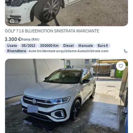
11
GOLF 7 1.6 BLUEEMOTION SINISTRATA MARCIANTE
3.300 €
Roma
(
RM
)
Usato
05/2013
350000 Km
Diesel
Manuale
Euro 5
Rivenditore
Auto incidentate acquistiamo Autosinistrate.com