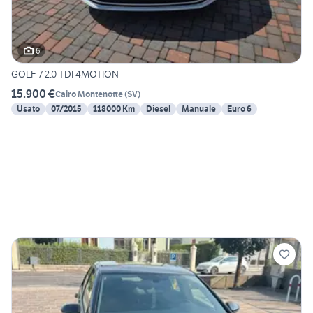
6
GOLF 7 2.0 TDI 4MOTION
15.900 €
Cairo Montenotte
(
SV
)
Usato
07/2015
118000 Km
Diesel
Manuale
Euro 6