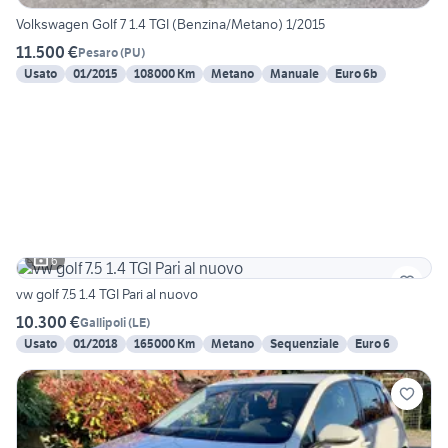
Volkswagen Golf 7 1.4 TGI (Benzina/Metano) 1/2015
11.500 €
Pesaro
(
PU
)
Usato
01/2015
108000 Km
Metano
Manuale
Euro 6b
6
vw golf 7.5 1.4 TGI Pari al nuovo
10.300 €
Gallipoli
(
LE
)
Usato
01/2018
165000 Km
Metano
Sequenziale
Euro 6