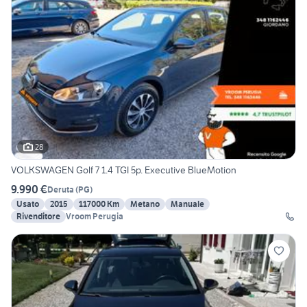
28
VOLKSWAGEN Golf 7 1.4 TGI 5p. Executive BlueMotion
9.990 €
Deruta
(
PG
)
Usato
2015
117000 Km
Metano
Manuale
Rivenditore
Vroom Perugia