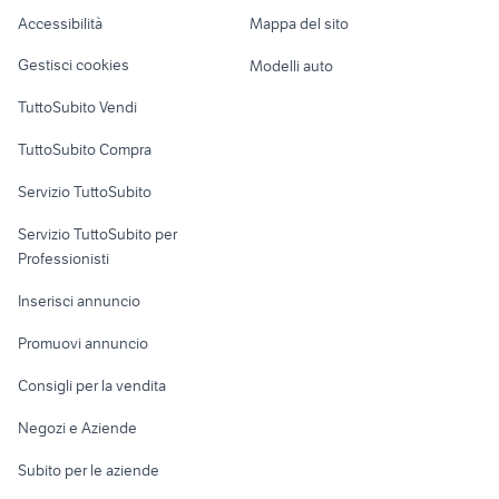
Caravan e Camper
Accessibilità
Mappa del sito
xr 600
yamaha mt 03
Loft, mansarde e
Veicoli commerciali
altro
Gestisci cookies
Modelli auto
Case vacanza
TuttoSubito Vendi
Uffici e Locali
TuttoSubito Compra
commerciali
Servizio TuttoSubito
elettronica
per la casa e la
sports e hobby
Servizio TuttoSubito per
persona
Informatica
Animali
Professionisti
Arredamento e
Console e
Accessori per
Casalinghi
Inserisci annuncio
Videogiochi
animali
Elettrodomestici
Promuovi annuncio
Audio/Video
Musica e Film
Giardino e Fai da te
Consigli per la vendita
Fotografia
Libri e Riviste
Abbigliamento e
Negozi e Aziende
Telefonia
Strumenti Musicali
Accessori
Subito per le aziende
Sports
Tutto per i bambini