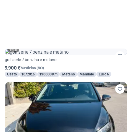
6
golf serie 7 benzina e metano
9.900 €
Medicina
(
BO
)
Usato
10/2016
190000 Km
Metano
Manuale
Euro 6