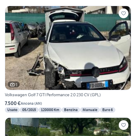
6
Volkswagen Golf 7 GTI Performance 2.0 230 CV (GPL)
7.500 €
Ancona
(
AN
)
Usato
05/2015
120000 Km
Benzina
Manuale
Euro 6