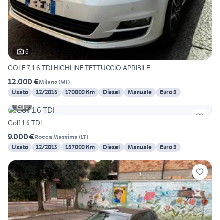
6
GOLF 7, 1.6 TDI HIGHLINE TETTUCCIO APRIBILE
12.000 €
Milano
(
MI
)
Usato
12/2016
170000 Km
Diesel
Manuale
Euro 5
6
Golf 1.6 TDI
9.000 €
Rocca Massima
(
LT
)
Usato
12/2013
157000 Km
Diesel
Manuale
Euro 5