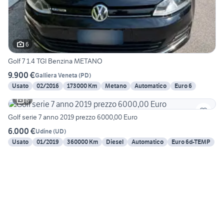
6
Golf 7 1.4 TGI Benzina METANO
9.900 €
Galliera Veneta
(
PD
)
Usato
02/2016
173000 Km
Metano
Automatico
Euro 6
6
Golf serie 7 anno 2019 prezzo 6000,00 Euro
6.000 €
Udine
(
UD
)
Usato
01/2019
360000 Km
Diesel
Automatico
Euro 6d-TEMP