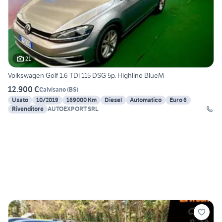
21
Volkswagen Golf 1.6 TDI 115 DSG 5p. Highline BlueM
12.900 €
Calvisano
(
BS
)
Usato
10/2019
169000 Km
Diesel
Automatico
Euro 6
Rivenditore
AUTOEXPORT SRL