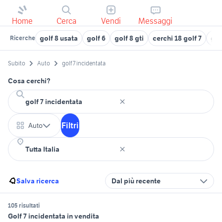
Home
Cerca
Vendi
Messaggi
golf 8 usata
golf 6
golf 8 gti
cerchi 18 golf 7
gol
Ricerche
Subito
Auto
golf 7 incidentata
Cosa cerchi?
Filtri
Auto
Salva ricerca
Dal più recente
105 risultati
Golf 7 incidentata in vendita