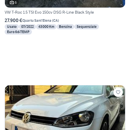
6
VW T-Roc 1.5 TSI Evo 150cv DSG R-Line Black Style
27.900 €
Quartu Sant'Elena
(
CA
)
Usato
07/2022
43000 Km
Benzina
Sequenziale
Euro 6d-TEMP