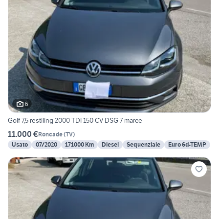
6
Golf 7,5 restiling 2000 TDI 150 CV DSG 7 marce
11.000 €
Roncade
(
TV
)
Usato
07/2020
171000 Km
Diesel
Sequenziale
Euro 6d-TEMP