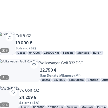
Golf 5 r32
19.000 €
Bolzano
(
BZ
)
6
Usato
04/2007
180000 Km
Benzina
Manuale
Euro 4
Volkswagen Golf R32 DSG
22.750 €
San Donato Milanese
(
MI
)
3
Usato
04/2006
148000 Km
Benzina
Aut
Vw Golf R32
24.299 €
Salerno
(
SA
)
6
Usato
03/2006
189000 Km
Benzina
Manuale
Euro 4