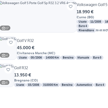
Volkswagen Golf 5 
18.990 €
Curno
(
BG
)
Usato
11/2005
1
Euro 4
17
Rivenditore
M-M MO
Golf V R32
45.000 €
Civitanova Marche
(
MC
)
4
Usato
05/2006
14000 Km
Benzina
Manuale
Euro 5
Golf R32
13.950 €
Bregnano
(
CO
)
6
Usato
03/2006
310000 Km
Benzina
Automatico
Euro 4