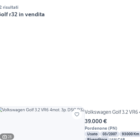
2 risultati
olf r32 in vendita
Volkswagen Golf 3.2 VR6 
39.000 €
Pordenone
(
PN
)
Usato
03/2007
93000 Km
28
Rivenditore
IAM CAR