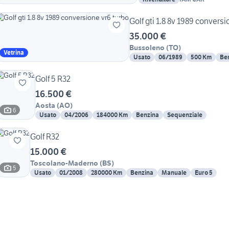
Golf gti 1.8 8v 1989 conversi
35.000 €
Bussoleno
(
TO
)
Vetrina
Usato
06/1989
500 Km
Be
Golf 5 R32
16.500 €
Aosta
(
AO
)
6
Usato
04/2006
184000 Km
Benzina
Sequenziale
Golf R32
15.000 €
Toscolano-Maderno
(
BS
)
5
Usato
01/2008
280000 Km
Benzina
Manuale
Euro 5