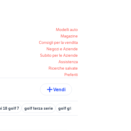
Modelli auto
Magazine
Consigli per la vendita
Negozi e Aziende
Subito per le Aziende
Assistenza
Ricerche salvate
Preferiti
Vendi
i 18 golf 7
golf terza serie
golf gti 2013
fap golf 6