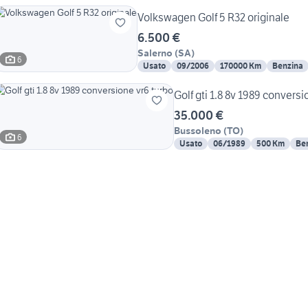
Volkswagen Golf 5 R32 originale
6.500 €
Salerno
(
SA
)
6
Usato
09/2006
170000 Km
Benzina
Golf gti 1.8 8v 1989 conversi
35.000 €
Bussoleno
(
TO
)
6
Usato
06/1989
500 Km
Be