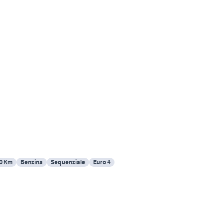
0 Km
Benzina
Sequenziale
Euro 4