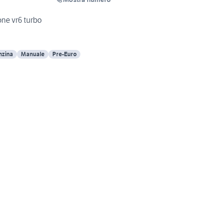
one vr6 turbo
nzina
Manuale
Pre-Euro