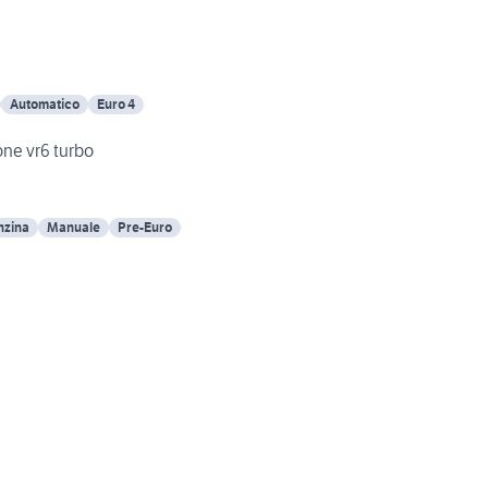
Automatico
Euro 4
one vr6 turbo
nzina
Manuale
Pre-Euro