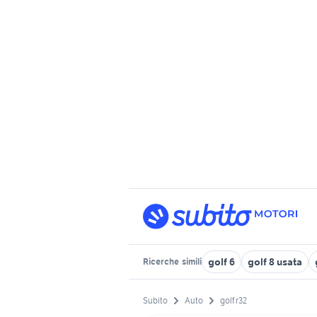
golf 6
golf 8 usata
Ricerche
simili
Subito
Auto
golf r32