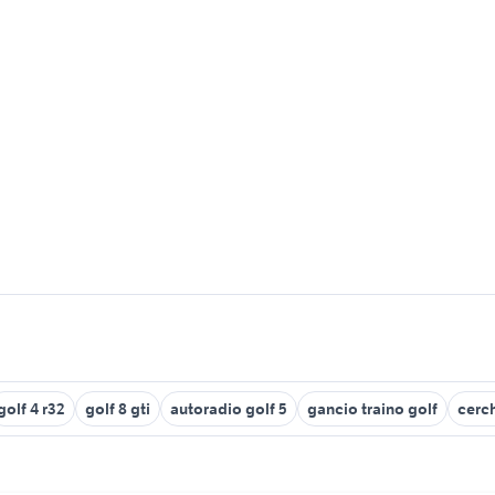
golf 4 r32
golf 8 gti
autoradio golf 5
gancio traino golf
cerch