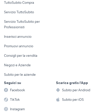
TuttoSubito Compra
commerciali
Servizio TuttoSubito
elettronica
per la casa e la
sports e hobby
Servizio TuttoSubito per
persona
Informatica
Animali
Professionisti
Arredamento e
Console e
Accessori per
Casalinghi
Inserisci annuncio
Videogiochi
animali
Elettrodomestici
Promuovi annuncio
Audio/Video
Musica e Film
Giardino e Fai da te
Consigli per la vendita
Fotografia
Libri e Riviste
Abbigliamento e
Negozi e Aziende
Telefonia
Strumenti Musicali
Accessori
Subito per le aziende
Sports
Tutto per i bambini
Seguici su
Scarica gratis l'App
Biciclette
Facebook
Subito per Android
Collezionismo
TikTok
Subito per iOS
Instagram