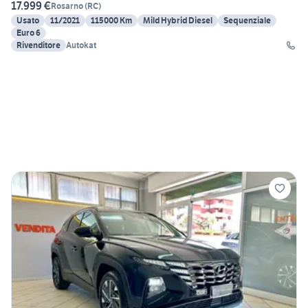
17.999 €
Rosarno
(
RC
)
Usato
11/2021
115000 Km
Mild Hybrid Diesel
Sequenziale
Euro 6
Rivenditore
Autokat