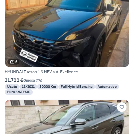
6
HYUNDAI Tucson 1.6 HEV aut. Exellence
21.700 €
Ginosa
(
TA
)
Usato
11/2021
80000 Km
Full Hybrid Benzina
Automatico
Euro 6d-TEMP