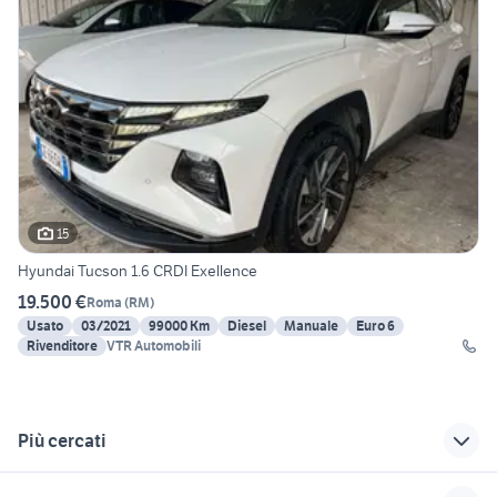
15
Hyundai Tucson 1.6 CRDI Exellence
19.500 €
Roma
(
RM
)
Usato
03/2021
99000 Km
Diesel
Manuale
Euro 6
Rivenditore
VTR Automobili
Più cercati
Correlati
Richerche simili
Suggerimenti