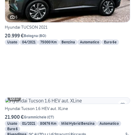
6
Hyundai TUCSON 2021
20.999 €
Bologna
(
BO
)
Usato
04/2021
75000 Km
Benzina
Automatico
Euro 6e
12
Hyundai Tucson 1.6 HEV aut. XLine
21.900 €
Grammichele
(
CT
)
Usato
01/2021
80676 Km
Mild Hybrid Benzina
Automatico
Euro 6
Rivenditore
SC AUTO s.r.l di Stracuzzi Riccardo