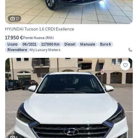
17
HYUNDAI Tucson 1.6 CRDI Exellence
17.950 €
Fonte Nuova
(
RM
)
Usato
06/2021
117000 Km
Diesel
Manuale
Euro 6
Rivenditore
My Luxury Motors
6