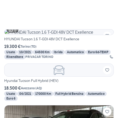
15
HYUNDAI Tucson 1.6 T-GDI 48V DCT Exellence
19.300 €
Torino
(
TO
)
Usato
10/2021
64500 Km
Ibrida
Automatico
Euro 6d-TEMP
Rivenditore
PRIVACAR TORINO
Hyundai Tucson Full Hybrid (HEV)
18.500 €
Avezzano
(
AQ
)
Usato
04/2021
170000 Km
Full Hybrid Benzina
Automatico
Euro 6