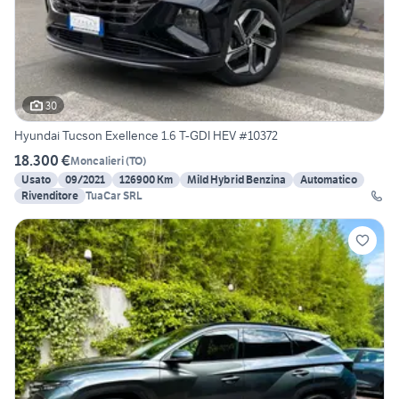
30
Hyundai Tucson Exellence 1.6 T-GDI HEV #10372
18.300 €
Moncalieri
(
TO
)
Usato
09/2021
126900 Km
Mild Hybrid Benzina
Automatico
Rivenditore
TuaCar SRL