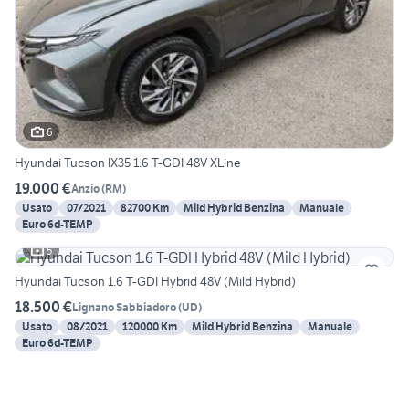
6
Hyundai Tucson IX35 1.6 T-GDI 48V XLine
19.000 €
Anzio
(
RM
)
Usato
07/2021
82700 Km
Mild Hybrid Benzina
Manuale
Euro 6d-TEMP
5
Hyundai Tucson 1.6 T-GDI Hybrid 48V (Mild Hybrid)
18.500 €
Lignano Sabbiadoro
(
UD
)
Usato
08/2021
120000 Km
Mild Hybrid Benzina
Manuale
Euro 6d-TEMP