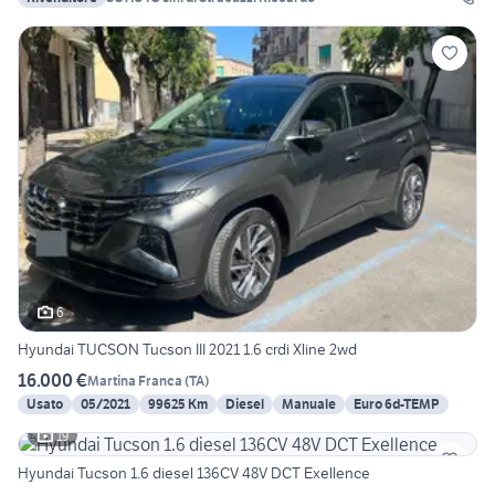
6
Hyundai TUCSON Tucson III 2021 1.6 crdi Xline 2wd
16.000 €
Martina Franca
(
TA
)
Usato
05/2021
99625 Km
Diesel
Manuale
Euro 6d-TEMP
19
Hyundai Tucson 1.6 diesel 136CV 48V DCT Exellence