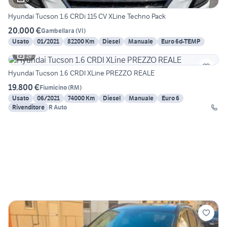
Hyundai Tucson 1.6 CRDi 115 CV XLine Techno Pack
20.000 €
Gambellara
(
VI
)
Usato
01/2021
82200 Km
Diesel
Manuale
Euro 6d-TEMP
19
Hyundai Tucson 1.6 CRDI XLine PREZZO REALE
19.800 €
Fiumicino
(
RM
)
Usato
06/2021
74000 Km
Diesel
Manuale
Euro 6
Rivenditore
R Auto