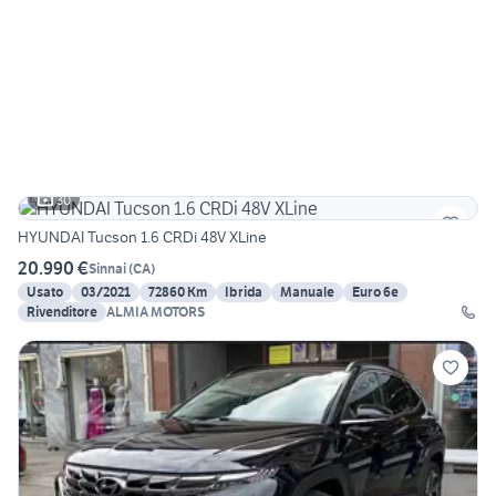
30
HYUNDAI Tucson 1.6 CRDi 48V XLine
20.990 €
Sinnai
(
CA
)
Usato
03/2021
72860 Km
Ibrida
Manuale
Euro 6e
Rivenditore
ALMIA MOTORS