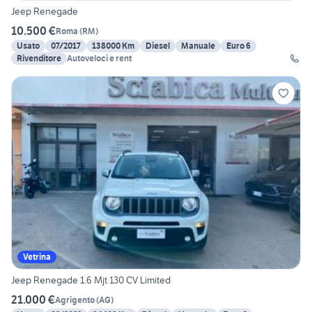
Jeep Renegade
10.500 €
Roma
(
RM
)
Usato
07/2017
138000 Km
Diesel
Manuale
Euro 6
Rivenditore
Autoveloci e rent
Vetrina
Jeep Renegade 1.6 Mjt 130 CV Limited
21.000 €
Agrigento
(
AG
)