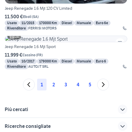
Jeep Renegade 1.6 Mjt 120 CV Limited
11.500 €
Eboli
(
SA
)
Usato
11/2015
170000 Km
Diesel
Manuale
Euro 6e
Rivenditore
FERRISI MOTORS
24
Jeep Renegade 1.6 Mjt Sport
11.999 €
Cassino
(
FR
)
Usato
10/2017
179000 Km
Diesel
Manuale
Euro 6
Rivenditore
AUTO.IT SRL
1
2
3
4
5
Più cercati
Correlati
Richerche simili
Suggerimenti
Ricerche consigliate
jeep renegade
jeep renegade
kit rialzo jeep