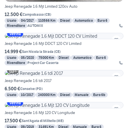
Jeep Renegade 1.6 Mjt Limited 120cv Auto
12.500 €
Campobasso
(
CB
)
Usato
04/2017
110566 Km
Diesel
Automatico
Euro 6
Rivenditore
AUTOMIX
Vetrina
Jeep Renegade 1.6 Mjt DDCT 120 CV Limited
14.999 €
San Nicola la Strada
(
CE
)
Usato
05/2020
75000 Km
Diesel
Automatico
Euro 6
Rivenditore
Project Car Caserta
6
Jeep Renegade 1.6 tdi 2017
6.500 €
Conselve
(
PD
)
Usato
10/2017
240000 Km
Diesel
Manuale
Euro 6b
Vetrina
Jeep Renegade 1.6 Mjt 120 CV Longitude
17.500 €
Sant'Agata di Militello
(
ME
)
Usato
09/2019
31491 Km
Diesel
Manuale
Euro 6