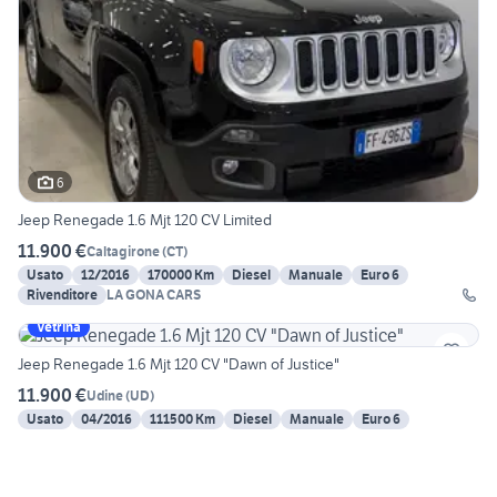
6
Jeep Renegade 1.6 Mjt 120 CV Limited
11.900 €
Caltagirone
(
CT
)
Usato
12/2016
170000 Km
Diesel
Manuale
Euro 6
Rivenditore
LA GONA CARS
Vetrina
Jeep Renegade 1.6 Mjt 120 CV "Dawn of Justice"
11.900 €
Udine
(
UD
)
Usato
04/2016
111500 Km
Diesel
Manuale
Euro 6