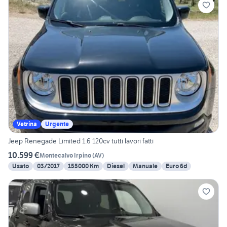
Vetrina
Urgente
Jeep Renegade Limited 1.6 120cv tutti lavori fatti
10.599 €
Montecalvo Irpino
(
AV
)
Usato
03/2017
155000 Km
Diesel
Manuale
Euro 6d