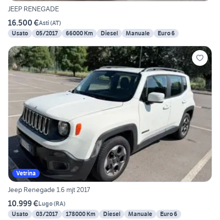
JEEP RENEGADE
16.500 €
Asti
(
AT
)
Usato
05/2017
66000 Km
Diesel
Manuale
Euro 6
Vetrina
Jeep Renegade 1.6 mjt 2017
10.999 €
Lugo
(
RA
)
Usato
03/2017
178000 Km
Diesel
Manuale
Euro 6