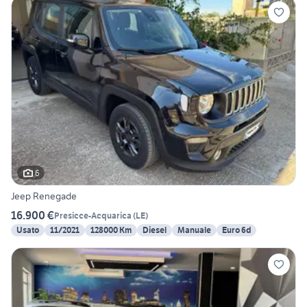
6
Jeep Renegade
16.900 €
Presicce-Acquarica
(
LE
)
Usato
11/2021
128000 Km
Diesel
Manuale
Euro 6d