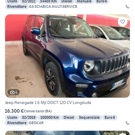
Usato
02/2022
34403 Km
Diesel
Manuale
Euro 6
Rivenditore
GS SCIABICA MULTISERVICE
6
Jeep Renegade 1.6 Mjt DDCT 120 CV Longitude
16.300 €
Conversano
(
BA
)
Usato
02/2019
100000 Km
Diesel
Sequenziale
Euro 6
Rivenditore
GEOCAR