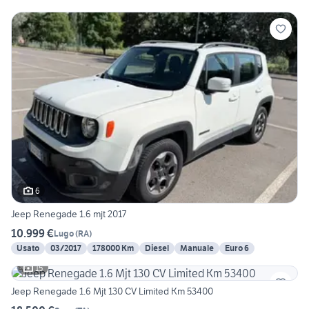
6
Jeep Renegade 1.6 mjt 2017
10.999 €
Lugo
(
RA
)
Usato
03/2017
178000 Km
Diesel
Manuale
Euro 6
15
Jeep Renegade 1.6 Mjt 130 CV Limited Km 53400