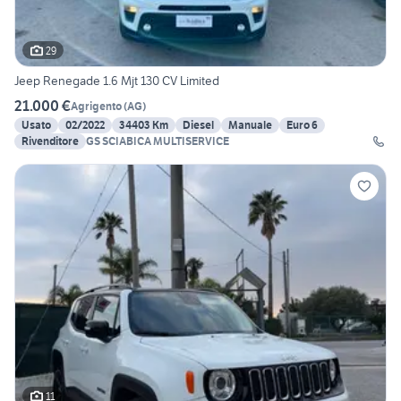
29
Jeep Renegade 1.6 Mjt 130 CV Limited
21.000 €
Agrigento
(
AG
)
Usato
02/2022
34403 Km
Diesel
Manuale
Euro 6
Rivenditore
GS SCIABICA MULTISERVICE
11