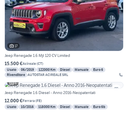
17
Jeep Renegade 1.6 Mjt 120 CV Limited
15.500 €
Acireale
(
CT
)
Usato
06/2019
122000 Km
Diesel
Manuale
Euro 6
Rivenditore
AUTOSTAR ACIREALE SRL
6
Jeep Renegade 1.6 Diesel - Anno 2016-Neopatentati
12.000 €
Ferrara
(
FE
)
Usato
10/2016
118000 Km
Diesel
Manuale
Euro 6b