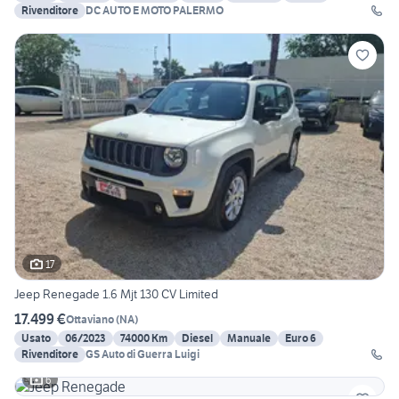
Rivenditore
DC AUTO E MOTO PALERMO
17
Jeep Renegade 1.6 Mjt 130 CV Limited
17.499 €
Ottaviano
(
NA
)
Usato
06/2023
74000 Km
Diesel
Manuale
Euro 6
Rivenditore
GS Auto di Guerra Luigi
6