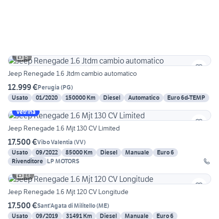
5
Jeep Renegade 1.6 Jtdm cambio automatico
12.999 €
Perugia
(
PG
)
Usato
01/2020
150000 Km
Diesel
Automatico
Euro 6d-TEMP
Vetrina
Jeep Renegade 1.6 Mjt 130 CV Limited
17.500 €
Vibo Valentia
(
VV
)
Usato
09/2022
85000 Km
Diesel
Manuale
Euro 6
Rivenditore
LP MOTORS
13
Jeep Renegade 1.6 Mjt 120 CV Longitude
17.500 €
Sant'Agata di Militello
(
ME
)
Usato
09/2019
31491 Km
Diesel
Manuale
Euro 6