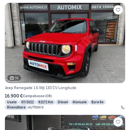
30
Jeep Renegade 1.6 Mjt 130 CV Longitude
16.900 €
Campobasso
(
CB
)
Usato
07/2022
92172 Km
Diesel
Manuale
Euro 6e
Rivenditore
AUTOMIX