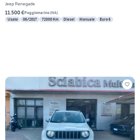
Jeep Renegade
11.500 €
Poggiomarino
(
NA
)
Usato
06/2017
72000 Km
Diesel
Manuale
Euro 6