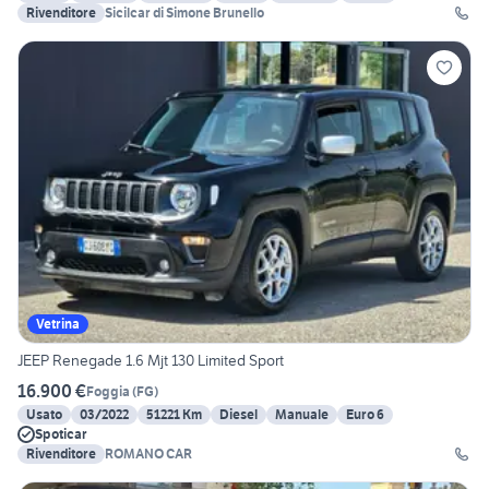
Rivenditore
Sicilcar di Simone Brunello
Vetrina
JEEP Renegade 1.6 Mjt 130 Limited Sport
16.900 €
Foggia
(
FG
)
Usato
03/2022
51221 Km
Diesel
Manuale
Euro 6
Spoticar
Rivenditore
ROMANO CAR