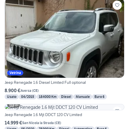
Vetrina
Jeep Renegade 1.6 Diesel Limited Full optional
8.900 €
Aversa
(
CE
)
Usato
04/2015
184000 Km
Diesel
Manuale
Euro 6
16
Jeep Renegade 1.6 Mjt DDCT 120 CV Limited
14.999 €
San Nicola la Strada
(
CE
)
Usato
05/2020
75000 Km
Diesel
Automatico
Euro 6