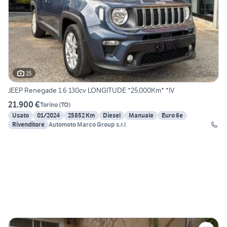
15
JEEP Renegade 1.6 130cv LONGITUDE *25.000Km* *IV
21.900 €
Torino
(
TO
)
Usato
01/2024
25852 Km
Diesel
Manuale
Euro 6e
Rivenditore
Automoto Marco Group s.r.l