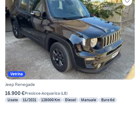
Vetrina
Jeep Renegade
16.900 €
Presicce-Acquarica
(
LE
)
Usato
11/2021
128000 Km
Diesel
Manuale
Euro 6d