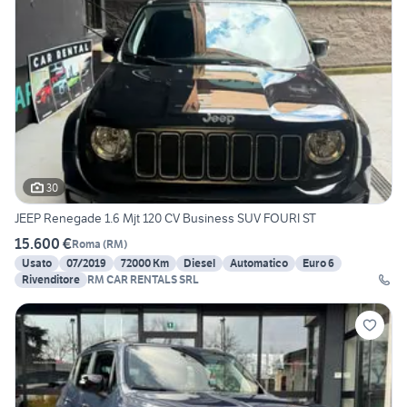
30
JEEP Renegade 1.6 Mjt 120 CV Business SUV FOURI ST
15.600 €
Roma
(
RM
)
Usato
07/2019
72000 Km
Diesel
Automatico
Euro 6
Rivenditore
RM CAR RENTALS SRL