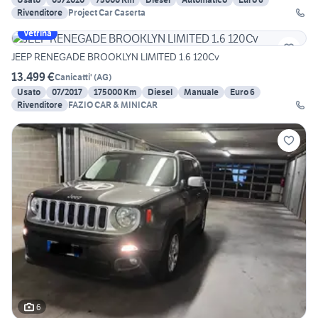
Rivenditore
Project Car Caserta
Vetrina
JEEP RENEGADE BROOKLYN LIMITED 1.6 120Cv
13.499 €
Canicatti'
(
AG
)
Usato
07/2017
175000 Km
Diesel
Manuale
Euro 6
Rivenditore
FAZIO CAR & MINICAR
6