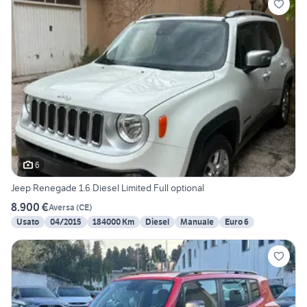
6
Jeep Renegade 1.6 Diesel Limited Full optional
8.900 €
Aversa
(
CE
)
Usato
04/2015
184000 Km
Diesel
Manuale
Euro 6