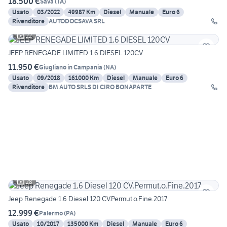
18.500 €
Sava
(
TA
)
Usato
03/2022
49987 Km
Diesel
Manuale
Euro 6
Rivenditore
AUTODOCSAVA SRL
22
JEEP RENEGADE LIMITED 1.6 DIESEL 120CV
11.950 €
Giugliano in Campania
(
NA
)
Usato
09/2018
161000 Km
Diesel
Manuale
Euro 6
Rivenditore
BM AUTO SRLS DI CIRO BONAPARTE
28
Jeep Renegade 1.6 Diesel 120 CV.Permut.o.Fine.2017
12.999 €
Palermo
(
PA
)
Usato
10/2017
135000 Km
Diesel
Manuale
Euro 6