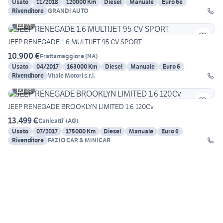
Usato
11/2018
120000 Km
Diesel
Manuale
Euro 6e
Rivenditore
GRANDI AUTO
25
JEEP RENEGADE 1.6 MULTIJET 95 CV SPORT
10.900 €
Frattamaggiore
(
NA
)
Usato
04/2017
163000 Km
Diesel
Manuale
Euro 6
Rivenditore
Vitale Motori s.r.l.
26
JEEP RENEGADE BROOKLYN LIMITED 1.6 120Cv
13.499 €
Canicatti'
(
AG
)
Usato
07/2017
175000 Km
Diesel
Manuale
Euro 6
Rivenditore
FAZIO CAR & MINICAR