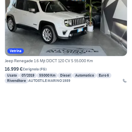
Vetrina
Jeep Renegade 1.6 Mjt DDCT 120 CV S 55.000 Km
16.999 €
Cerignola
(
FG
)
Usato
07/2019
55000 Km
Diesel
Automatico
Euro 6
Rivenditore
AUTOSTILE MARINO 1989