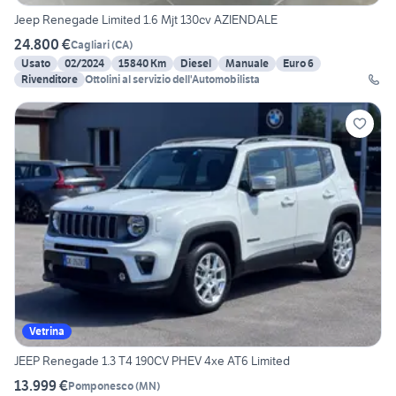
Jeep Renegade Limited 1.6 Mjt 130cv AZIENDALE
24.800 €
Cagliari
(
CA
)
Usato
02/2024
15840 Km
Diesel
Manuale
Euro 6
Rivenditore
Ottolini al servizio dell'Automobilista
Vetrina
JEEP Renegade 1.3 T4 190CV PHEV 4xe AT6 Limited
13.999 €
Pomponesco
(
MN
)