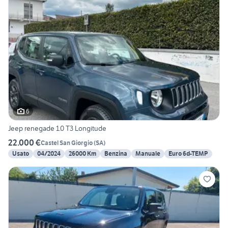
6
Jeep renegade 1.0 T3 Longitude
22.000 €
Castel San Giorgio
(
SA
)
Usato
04/2024
26000 Km
Benzina
Manuale
Euro 6d-TEMP