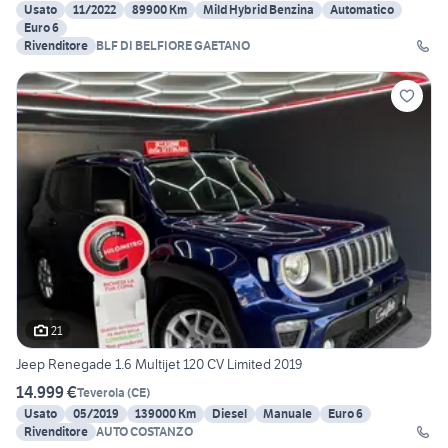
Usato
11/2022
89900 Km
Mild Hybrid Benzina
Automatico
Euro 6
Rivenditore
BLF DI BELFIORE GAETANO
21
Jeep Renegade 1.6 Multijet 120 CV Limited 2019
14.999 €
Teverola
(
CE
)
Usato
05/2019
139000 Km
Diesel
Manuale
Euro 6
Rivenditore
AUTO COSTANZO