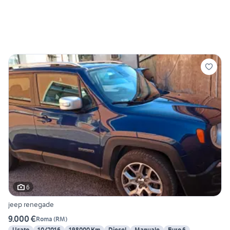
6
jeep renegade
9.000 €
Roma
(
RM
)
Usato
10/2016
198000 Km
Diesel
Manuale
Euro 6