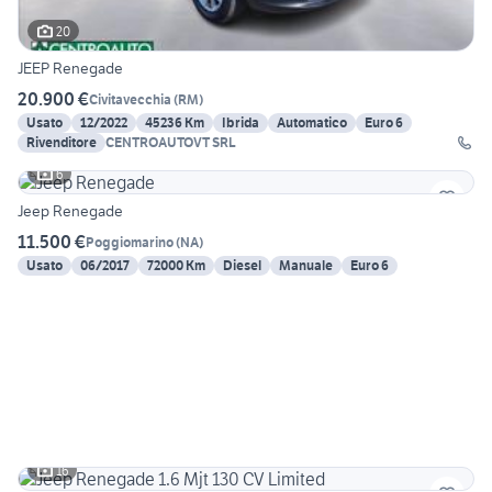
20
JEEP Renegade
20.900 €
Civitavecchia
(
RM
)
Usato
12/2022
45236 Km
Ibrida
Automatico
Euro 6
Rivenditore
CENTROAUTOVT SRL
6
Jeep Renegade
11.500 €
Poggiomarino
(
NA
)
Usato
06/2017
72000 Km
Diesel
Manuale
Euro 6
16