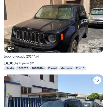
6
Jeep renegade 2017 4x4
14.000 €
Imperia
(
IM
)
Usato
10/2017
16100 Km
Diesel
Manuale
Euro 6