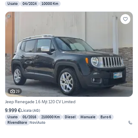
Usato
04/2024
10000 Km
29
Jeep Renegade 1.6 Mjt 120 CV Limited
9.999 €
Licata
(
AG
)
Usato
01/2016
210000 Km
Diesel
Manuale
Euro 6
Rivenditore
NoviAuto