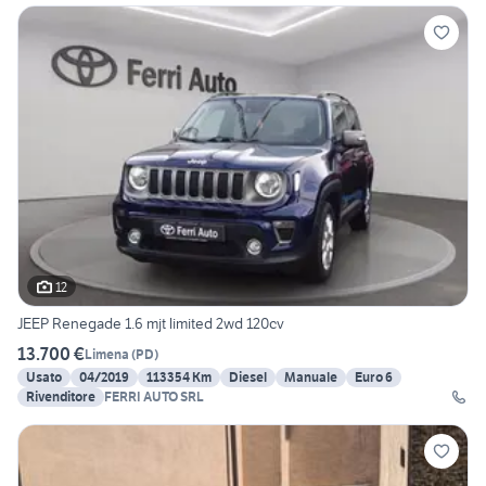
12
JEEP Renegade 1.6 mjt limited 2wd 120cv
13.700 €
Limena
(
PD
)
Usato
04/2019
113354 Km
Diesel
Manuale
Euro 6
Rivenditore
FERRI AUTO SRL