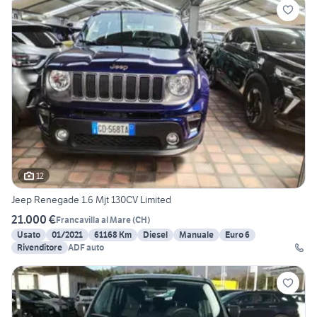
12
Jeep Renegade 1.6 Mjt 130CV Limited
21.000 €
Francavilla al Mare
(
CH
)
Usato
01/2021
61168 Km
Diesel
Manuale
Euro 6
Rivenditore
ADF auto