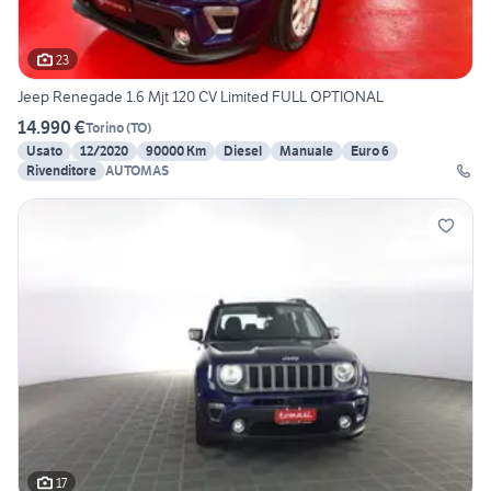
23
Jeep Renegade 1.6 Mjt 120 CV Limited FULL OPTIONAL
14.990 €
Torino
(
TO
)
Usato
12/2020
90000 Km
Diesel
Manuale
Euro 6
Rivenditore
AUTOMAS
17