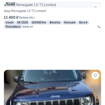
9
Jeep Renegade 1.0 T3 Limited
13.400 €
Tortona
(
AL
)
Usato
05/2020
103000 Km
Benzina
Manuale
Euro 6
Rivenditore
Amfa srl