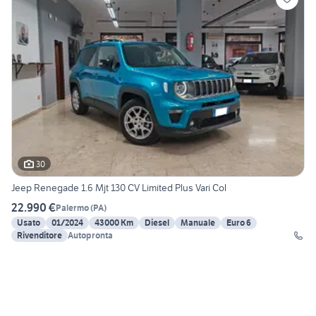
30
Jeep Renegade 1.6 Mjt 130 CV Limited Plus Vari Col
22.990 €
Palermo
(
PA
)
Usato
01/2024
43000 Km
Diesel
Manuale
Euro 6
Rivenditore
Autopronta