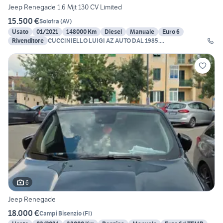
Jeep Renegade 1.6 Mjt 130 CV Limited
15.500 €
Solofra
(
AV
)
Usato
01/2021
148000 Km
Diesel
Manuale
Euro 6
Rivenditore
CUCCINIELLO LUIGI AZ AUTO DAL 1985....
6
Jeep Renegade
18.000 €
Campi Bisenzio
(
FI
)