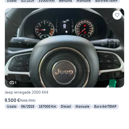
Usato
02/2024
33000 Km
Benzina
Manuale
Euro 6d-TEMP
6
Jeep renegade 2000 4X4
9.500 €
Nola
(
NA
)
Usato
06/2019
167000 Km
Diesel
Manuale
Euro 6d-TEMP