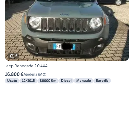
6
Jeep Renegade 2.0 4X4
16.800 €
Modena
(
MO
)
Usato
12/2015
86000 Km
Diesel
Manuale
Euro 6b