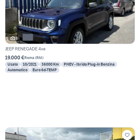
6
JEEP RENEGADE 4xe
19.000 €
Roma
(
RM
)
Usato
10/2021
36000 Km
PHEV - Ibrido Plug-in Benzina
Automatico
Euro 6d-TEMP