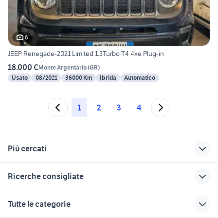
6
JEEP Renegade-2021 Limited 1.3Turbo T4 4xe Plug-in
18.000 €
Monte Argentario
(
GR
)
Usato
08/2021
36000 Km
Ibrida
Automatico
1
2
3
4
Più cercati
Correlati
Richerche simili
Suggerimenti
Ricerche consigliate
jeep renegade total
jeep cherokee usata
jeep renegade
black
sicilia
Bergamo
tesla model s usata
tiguan 2019
Tutte le categorie
blu di russia
500 blu dipinto di
auto cabrio
chevrolet spark
suzuki jimny diesel
blu