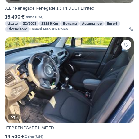
JEEP Renegade Renegade 1.3 T4 DDCT Limited
16.400 €
Roma
(
RM
)
Usato
02/2021
81859 Km
Benzina
Automatico
Euro 6
Rivenditore
Tomasi Auto srl - Roma
5
JEEP RENEGADE LIMITED
14.500 €
Goito
(
MN
)