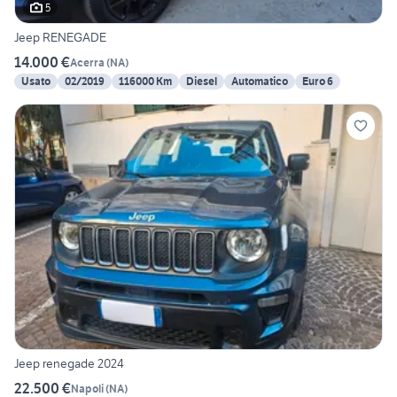
5
Jeep RENEGADE
14.000 €
Acerra
(
NA
)
Usato
02/2019
116000 Km
Diesel
Automatico
Euro 6
Jeep renegade 2024
22.500 €
Napoli
(
NA
)