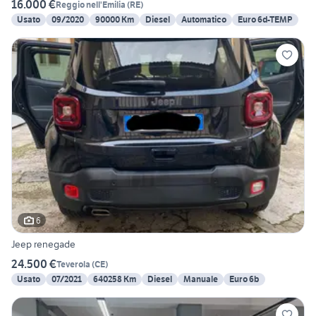
16.000 €
Reggio nell'Emilia
(
RE
)
Usato
09/2020
90000 Km
Diesel
Automatico
Euro 6d-TEMP
6
Jeep renegade
24.500 €
Teverola
(
CE
)
Usato
07/2021
640258 Km
Diesel
Manuale
Euro 6b