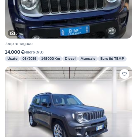
6
Jeep renegade
14.000 €
Nuoro
(
NU
)
Usato
06/2019
145000 Km
Diesel
Manuale
Euro 6d-TEMP