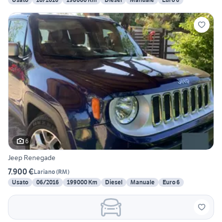
6
Jeep Renegade
7.900 €
Lariano
(
RM
)
Usato
06/2016
199000 Km
Diesel
Manuale
Euro 6