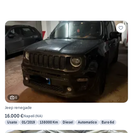
6
Jeep renegade
16.000 €
Napoli
(
NA
)
Usato
01/2019
138000 Km
Diesel
Automatico
Euro 6d