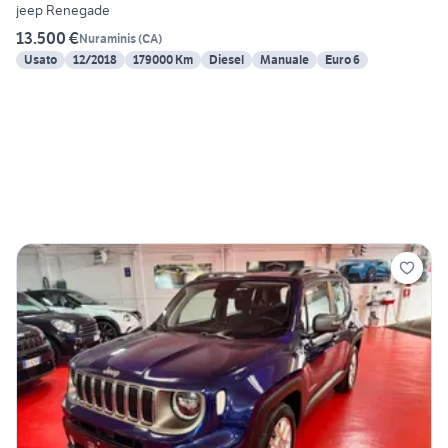
jeep Renegade
13.500 €
Nuraminis
(
CA
)
Usato
12/2018
179000 Km
Diesel
Manuale
Euro 6