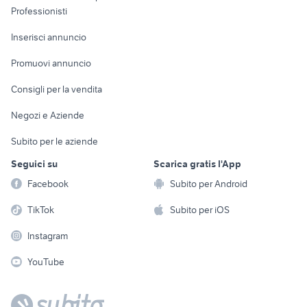
Informatica
Animali
Professionisti
Arredamento e
Console e
Accessori per
Casalinghi
Inserisci annuncio
Videogiochi
animali
Elettrodomestici
Promuovi annuncio
Audio/Video
Musica e Film
Giardino e Fai da te
Consigli per la vendita
Fotografia
Libri e Riviste
Abbigliamento e
Negozi e Aziende
Telefonia
Strumenti Musicali
Accessori
Subito per le aziende
Sports
Tutto per i bambini
Seguici su
Scarica gratis l'App
Biciclette
Facebook
Subito per Android
Collezionismo
TikTok
Subito per iOS
Instagram
YouTube