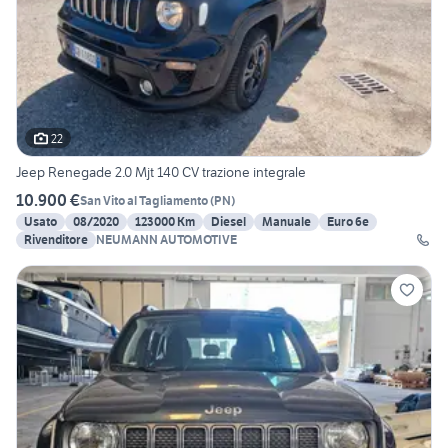
22
Jeep Renegade 2.0 Mjt 140 CV trazione integrale
10.900 €
San Vito al Tagliamento
(
PN
)
Usato
08/2020
123000 Km
Diesel
Manuale
Euro 6e
Rivenditore
NEUMANN AUTOMOTIVE