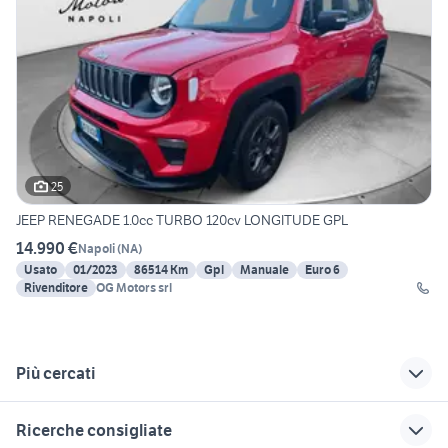
25
JEEP RENEGADE 1.0cc TURBO 120cv LONGITUDE GPL
14.990 €
Napoli
(
NA
)
Usato
01/2023
86514 Km
Gpl
Manuale
Euro 6
Rivenditore
OG Motors srl
Più cercati
Correlati
Richerche simili
Suggerimenti
Ricerche consigliate
dacia duster 2018
jeep renegade 4 x 4
cinquecento 4x4