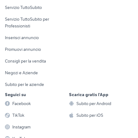
Servizio TuttoSubito
elettronica
per la casa e la
sports e hobby
Servizio TuttoSubito per
persona
Informatica
Animali
Professionisti
Arredamento e
Console e
Accessori per
Casalinghi
Inserisci annuncio
Videogiochi
animali
Elettrodomestici
Promuovi annuncio
Audio/Video
Musica e Film
Giardino e Fai da te
Consigli per la vendita
Fotografia
Libri e Riviste
Abbigliamento e
Negozi e Aziende
Telefonia
Strumenti Musicali
Accessori
Subito per le aziende
Sports
Tutto per i bambini
Seguici su
Scarica gratis l'App
Biciclette
Facebook
Subito per Android
Collezionismo
TikTok
Subito per iOS
Instagram