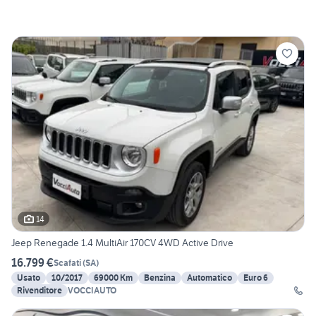
14
Jeep Renegade 1.4 MultiAir 170CV 4WD Active Drive
16.799 €
Scafati
(
SA
)
Usato
10/2017
69000 Km
Benzina
Automatico
Euro 6
Rivenditore
VOCCIAUTO