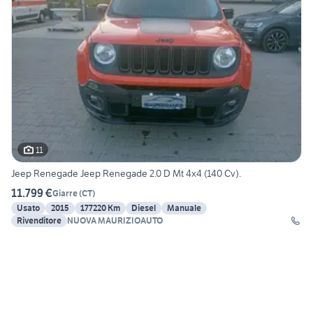
11
Jeep Renegade Jeep Renegade 2.0 D Mt 4x4 (140 Cv).
11.799 €
Giarre
(
CT
)
Usato
2015
177220 Km
Diesel
Manuale
Rivenditore
NUOVA MAURIZIOAUTO