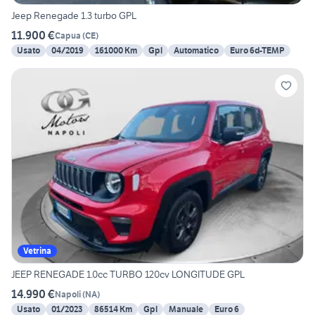
Jeep Renegade 1.3 turbo GPL
11.900 €
Capua
(
CE
)
Usato
04/2019
161000 Km
Gpl
Automatico
Euro 6d-TEMP
Vetrina
JEEP RENEGADE 1.0cc TURBO 120cv LONGITUDE GPL
14.990 €
Napoli
(
NA
)
Usato
01/2023
86514 Km
Gpl
Manuale
Euro 6