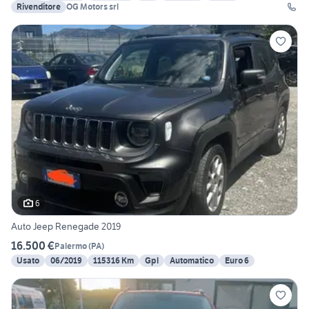
Rivenditore
OG Motors srl
6
Auto Jeep Renegade 2019
16.500 €
Palermo
(
PA
)
Usato
06/2019
115316 Km
Gpl
Automatico
Euro 6