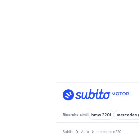
bmw 220i
mercedes 
Ricerche
simili
Subito
Auto
mercedes c 220