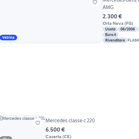
AMG
2.300 €
Orta Nova
(
FG
)
Usato
08/2006
Euro 4
Vetrina
Rivenditore
FLASH
ABBAT
Mercedes classe c 220
6.500 €
Caserta
(
CE
)