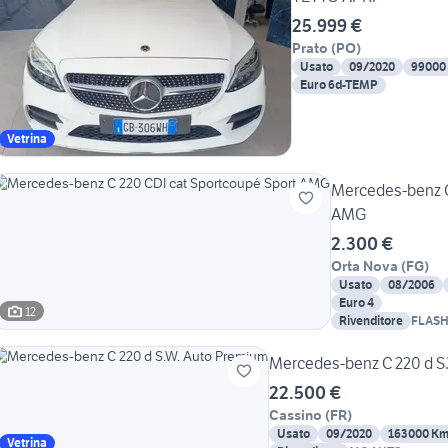
25.999 €
Prato
(
PO
)
Usato
09/2020
99000
Euro 6d-TEMP
Vetrina
Mercedes-benz C
AMG
2.300 €
Orta Nova
(
FG
)
Usato
08/2006
Euro 4
12
Rivenditore
FLASH
ABBAT
Mercedes-benz C 220 d S
22.500 €
Cassino
(
FR
)
Usato
09/2020
163000 K
Vetrina