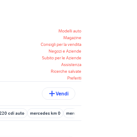
Modelli auto
Magazine
Consigli per la vendita
Negozi e Aziende
Subito per le Aziende
Assistenza
Ricerche salvate
Preferiti
Vendi
220 cdi auto
mercedes km 0
mercedes 300d
sensore angolo 