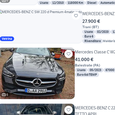
6
Usato
12/2010
118000 Km
Diesel
Automati
MERCEDES-BENZ C
27.900 €
Trani
(
BT
)
Usato
02/2020
1
Euro 6
Vetrina
Rivenditore
Maldariz
Mercedes Classe C W
41.000 €
Balestrate
(
PA
)
Usato
05/2023
67000
Euro 6d-TEMP
6
MERCEDES-BENZ C 220 COUPE PREMIUM 
TETTO APRI