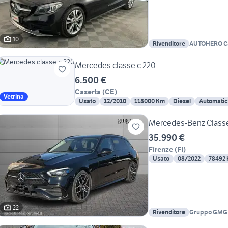
10
Rivenditore
AUTOHERO Ca
Mercedes classe c 220
6.500 €
Caserta
(
CE
)
Vetrina
Usato
12/2010
118000 Km
Diesel
Automati
Mercedes-Benz Classe
35.990 €
Firenze
(
FI
)
Usato
08/2022
78492
22
Rivenditore
Gruppo GMG