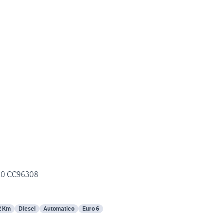
0 CC96308
2 Km
Diesel
Automatico
Euro 6