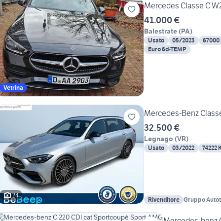
Mercedes Classe C W
41.000 €
Balestrate
(
PA
)
Usato
05/2023
67000
Euro 6d-TEMP
Vetrina
Mercedes-Benz Class
32.500 €
Legnago
(
VR
)
Usato
03/2022
74222 
24
Rivenditore
Gruppo Autotor
Legnago
Mercedes-benz C