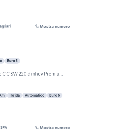
Mostra numero
gliari
co
Euro 5
 C C SW 220 d mhev Premiu...
 Km
Ibrida
Automatico
Euro 6
Mostra numero
 SPA