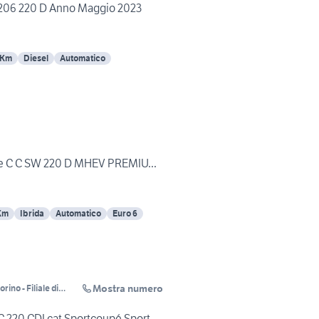
206 220 D Anno Maggio 2023
 Km
Diesel
Automatico
e C C SW 220 D MHEV PREMIU...
Km
Ibrida
Automatico
Euro 6
Mostra numero
ino - Filiale di
 220 CDI cat Sportcoupé Sport