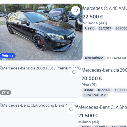
Mercedes CLA 45 AMG
22.500 €
Sciacca
(
AG
)
Usato
12/2017
26500
Vetrina
Rivenditore
BELLAVIA MO
Mercedes-benz cla 20
20.000 €
Pisa
(
PI
)
Usato
10/2020
150000
6
Euro 6d-TEMP
Mercedes-Benz CLA Shoo
21.500 €
Milano
(
MI
)