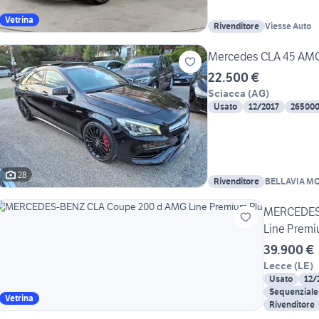
Vetrina
Rivenditore
Viesse Auto
Mercedes CLA 45 AMG
22.500 €
Sciacca
(
AG
)
Usato
12/2017
26500
28
Rivenditore
BELLAVIA MO
MERCEDES-
Line Premi
39.900 €
Lecce
(
LE
)
Usato
12/
Sequenziale
Vetrina
Rivenditore