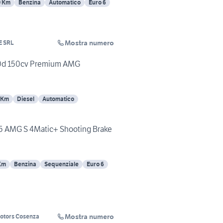
0 Km
Benzina
Automatico
Euro 6
Mostra numero
E SRL
0d 150cv Premium AMG
 Km
Diesel
Automatico
 AMG S 4Matic+ Shooting Brake
Km
Benzina
Sequenziale
Euro 6
Mostra numero
otors Cosenza