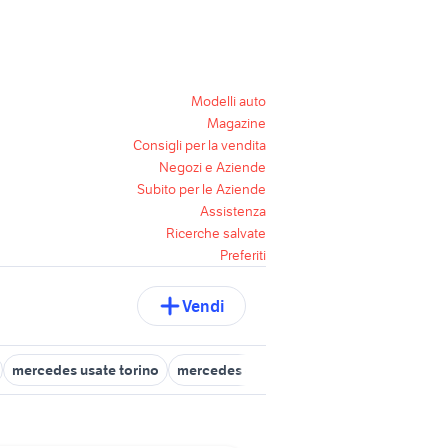
Modelli auto
Magazine
Consigli per la vendita
Negozi e Aziende
Subito per le Aziende
Assistenza
Ricerche salvate
Preferiti
Vendi
mercedes usate torino
mercedes cla 180 usata
cerchi 19 merc