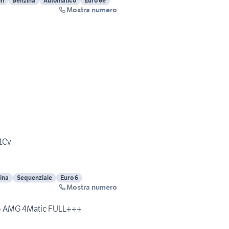
Km
Benzina
Automatico
Euro 6e
Mostra numero
1Cv
ina
Sequenziale
Euro 6
Mostra numero
5 AMG 4Matic FULL+++