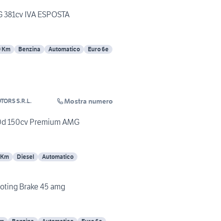
 381cv IVA ESPOSTA
0 Km
Benzina
Automatico
Euro 6e
Mostra numero
TORS S.R.L.
0d 150cv Premium AMG
 Km
Diesel
Automatico
ting Brake 45 amg