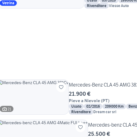
Usato
03/2015
169500 
Vetrina
Rivenditore
Viesse Auto
Mercedes-Benz CLA 45 AMG 38
21.900 €
Pieve a Nievole
(
PT
)
Usato
02/2016
209000 Km
Benz
21
Rivenditore
Dream car srl
Mercedes-benz CLA 4
25.500 €