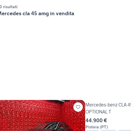
0 risultati
ercedes cla 45 amg in vendita
Mercedes-benz CLA 4
OPTIONAL T
44.900 €
Pistoia
(
PT
)