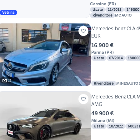
Cassino
(
FR
)
Usato
11/2018
149000
Vetrina
Rivenditore
MC AUTO
Mercedes-benz CLA 4
EUR
16.900 €
Parma
(
PR
)
Usato
07/2014
18000
21
Rivenditore
MINESAUTO 
Mercedes-Benz CLA 
AMG
49.900 €
Milano
(
MI
)
Usato
10/2022
60023