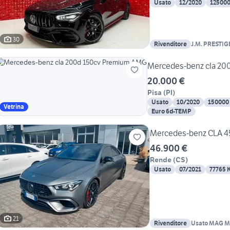
Usato
12/2020
12500
30
Rivenditore
J.M. PRESTIG
Mercedes-benz cla 20
20.000 €
Pisa
(
PI
)
Usato
10/2020
150000
Vetrina
Euro 6d-TEMP
Mercedes-benz CLA 45
46.900 €
Rende
(
CS
)
Usato
07/2021
77765 
21
Rivenditore
Usato MAG M