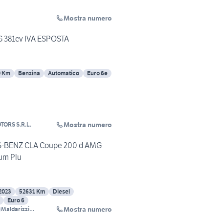
Mostra numero
 381cv IVA ESPOSTA
0 Km
Benzina
Automatico
Euro 6e
Mostra numero
TORS S.R.L.
BENZ CLA Coupe 200 d AMG
um Plu
2023
52631 Km
Diesel
Euro 6
Mostra numero
Maldarizzi
Automotive S.p.A.