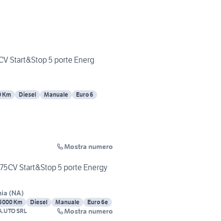
 CV Start&Stop 5 porte Energ
0 Km
Diesel
Manuale
Euro 6
Mostra numero
 75CV Start&Stop 5 porte Energy
nia
(
NA
)
5000 Km
Diesel
Manuale
Euro 6e
Mostra numero
A.UTO SRL