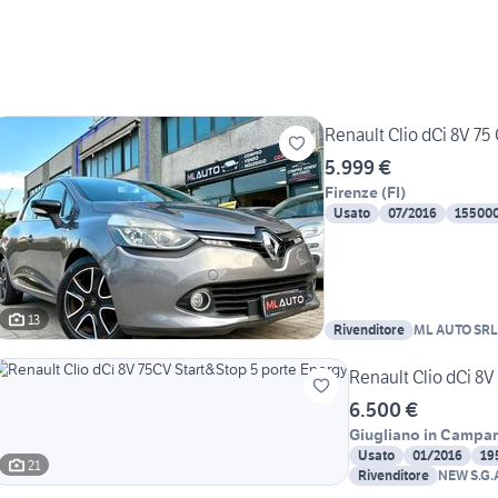
Renault Clio dCi 8V 75
5.999 €
Firenze
(
FI
)
Usato
07/2016
15500
13
Rivenditore
ML AUTO SRL
Renault Clio dCi 8V
6.500 €
Giugliano in Campa
Usato
01/2016
19
21
Rivenditore
NEW S.G.