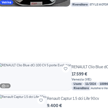
Vetrina
Rivenditore
STYLE MOTO
RENAULT Clio Blue dC
17.599 €
Venezia
(
VE
)
Usato
11/2024
10096
19
Rivenditore
Autohero Ve
Renault Captur 1.5 dci Life 90cv
9.400 €