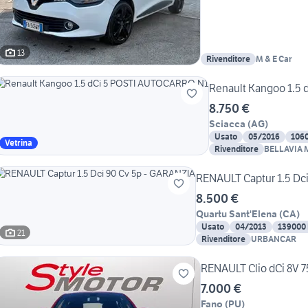
13
Rivenditore
M & E Car
Renault Kangoo 1.5
8.750 €
Sciacca
(
AG
)
Usato
05/2016
106
Vetrina
Rivenditore
BELLAVIA M
RENAULT Captur 1.5 Dc
8.500 €
Quartu Sant'Elena
(
CA
)
Usato
04/2013
139000
21
Rivenditore
URBANCAR
RENAULT Clio dCi 8V 7
7.000 €
Fano
(
PU
)