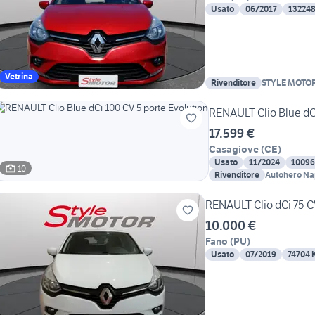
Usato
06/2017
13224
Vetrina
Rivenditore
STYLE MOTO
RENAULT Clio Blue dC
17.599 €
Casagiove
(
CE
)
Usato
11/2024
10096
10
Rivenditore
Autohero Na
RENAULT Clio dCi 75 CV 
10.000 €
Fano
(
PU
)
Usato
07/2019
74704 