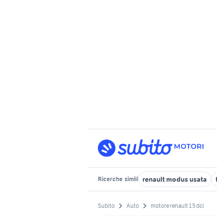
renault modus usata
Ricerche
simili
Subito
Auto
motore renault 1 5 dci