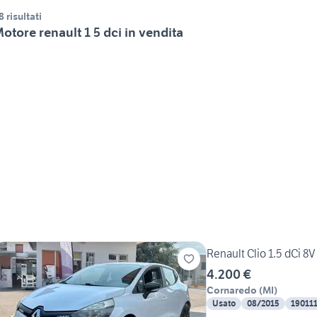
8 risultati
otore renault 1 5 dci in vendita
Renault Clio 1.5 dCi 8
4.200 €
Cornaredo
(
MI
)
Usato
08/2015
19011