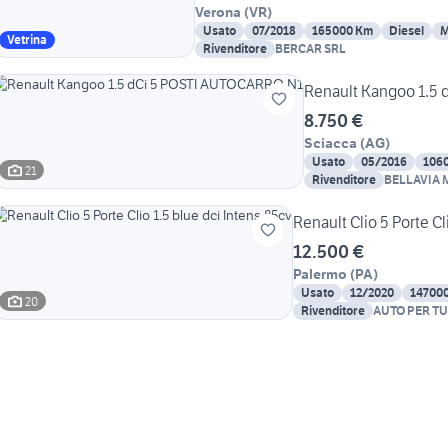
Verona
(
VR
)
Usato
07/2018
165000 Km
Diesel
M
Vetrina
Rivenditore
BERCAR SRL
Renault Kangoo 1.5
8.750 €
Sciacca
(
AG
)
Usato
05/2016
106
21
Rivenditore
BELLAVIA M
Renault Clio 5 Porte Cl
12.500 €
Palermo
(
PA
)
Usato
12/2020
14700
20
Rivenditore
AUTO PER T