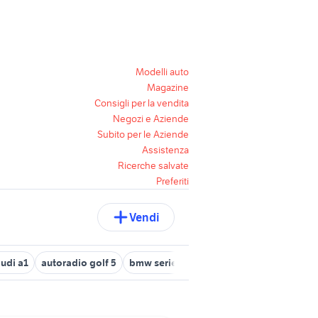
Modelli auto
Magazine
Consigli per la vendita
Negozi e Aziende
Subito per le Aziende
Assistenza
Ricerche salvate
Preferiti
Vendi
audi a1
autoradio golf 5
bmw serie 1 2022
costo barca a motor