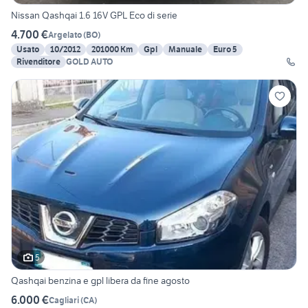
Nissan Qashqai 1.6 16V GPL Eco di serie
4.700 €
Argelato
(
BO
)
Usato
10/2012
201000 Km
Gpl
Manuale
Euro 5
Rivenditore
GOLD AUTO
5
Qashqai benzina e gpl libera da fine agosto
6.000 €
Cagliari
(
CA
)