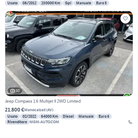
Usato
08/2012
230000 Km
Gpl
Manuale
Euro 5
30
Jeep Compass 1.6 Multijet II 2WD Limited
21.800 €
Manocalzati
(
AV
)
Usato
02/2022
64000 Km
Diesel
Manuale
Euro 6
Rivenditore
MGM-AUTO.COM