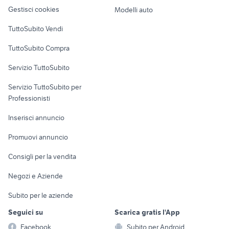
Veicoli commerciali
altro
Gestisci cookies
Modelli auto
Case vacanza
TuttoSubito Vendi
Uffici e Locali
TuttoSubito Compra
commerciali
Servizio TuttoSubito
elettronica
per la casa e la
sports e hobby
Servizio TuttoSubito per
persona
Informatica
Animali
Professionisti
Arredamento e
Console e
Accessori per
Casalinghi
Inserisci annuncio
Videogiochi
animali
Elettrodomestici
Promuovi annuncio
Audio/Video
Musica e Film
Giardino e Fai da te
Consigli per la vendita
Fotografia
Libri e Riviste
Abbigliamento e
Negozi e Aziende
Telefonia
Strumenti Musicali
Accessori
Subito per le aziende
Sports
Tutto per i bambini
Seguici su
Scarica gratis l'App
Biciclette
Facebook
Subito per Android