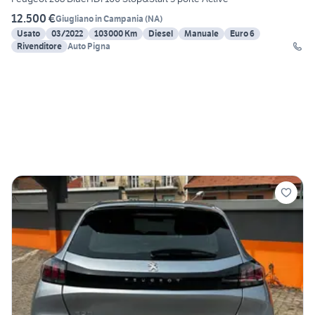
12.500 €
Giugliano in Campania
(
NA
)
Usato
03/2022
103000 Km
Diesel
Manuale
Euro 6
Rivenditore
Auto Pigna