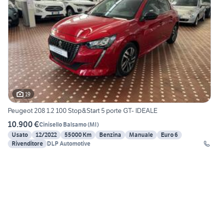
19
Peugeot 208 1.2 100 Stop&Start 5 porte GT- IDEALE
10.900 €
Cinisello Balsamo
(
MI
)
Usato
12/2022
55000 Km
Benzina
Manuale
Euro 6
Rivenditore
DLP Automotive