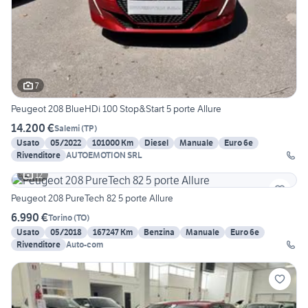
7
Peugeot 208 BlueHDi 100 Stop&Start 5 porte Allure
14.200 €
Salemi
(
TP
)
Usato
05/2022
101000 Km
Diesel
Manuale
Euro 6e
Rivenditore
AUTOEMOTION SRL
12
Peugeot 208 PureTech 82 5 porte Allure
6.990 €
Torino
(
TO
)
Usato
05/2018
167247 Km
Benzina
Manuale
Euro 6e
Rivenditore
Auto-com