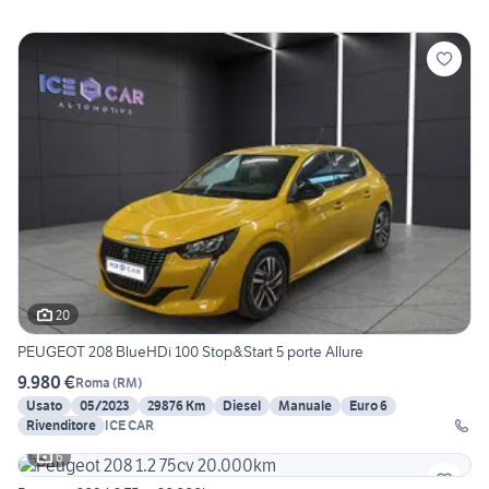
20
PEUGEOT 208 BlueHDi 100 Stop&Start 5 porte Allure
9.980 €
Roma
(
RM
)
Usato
05/2023
29876 Km
Diesel
Manuale
Euro 6
Rivenditore
ICE CAR
6