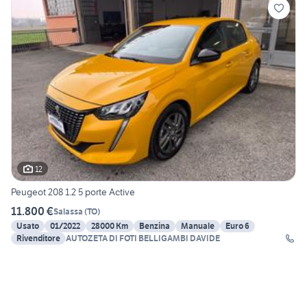
12
Peugeot 208 1.2 5 porte Active
11.800 €
Salassa
(
TO
)
Usato
01/2022
28000 Km
Benzina
Manuale
Euro 6
Rivenditore
AUTOZETA DI FOTI BELLIGAMBI DAVIDE