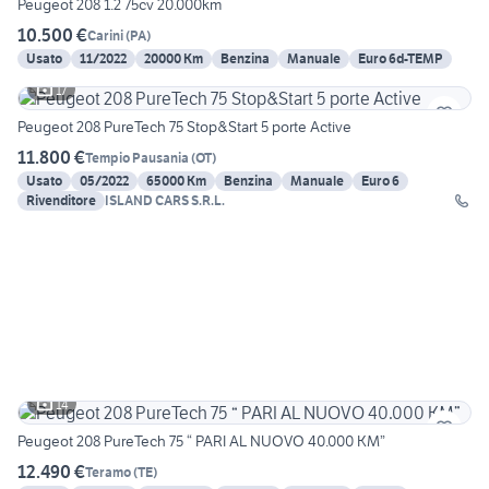
Peugeot 208 1.2 75cv 20.000km
10.500 €
Carini
(
PA
)
Usato
11/2022
20000 Km
Benzina
Manuale
Euro 6d-TEMP
17
Peugeot 208 PureTech 75 Stop&Start 5 porte Active
11.800 €
Tempio Pausania
(
OT
)
Usato
05/2022
65000 Km
Benzina
Manuale
Euro 6
Rivenditore
ISLAND CARS S.R.L.
14
Peugeot 208 PureTech 75 “ PARI AL NUOVO 40.000 KM”
12.490 €
Teramo
(
TE
)