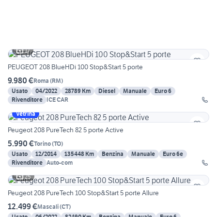
17
PEUGEOT 208 BlueHDi 100 Stop&Start 5 porte
9.980 €
Roma
(
RM
)
Usato
04/2022
28789 Km
Diesel
Manuale
Euro 6
Rivenditore
ICE CAR
Vetrina
Peugeot 208 PureTech 82 5 porte Active
5.990 €
Torino
(
TO
)
Usato
12/2014
135448 Km
Benzina
Manuale
Euro 6e
Rivenditore
Auto-com
25
Peugeot 208 PureTech 100 Stop&Start 5 porte Allure
12.499 €
Mascali
(
CT
)
Usato
06/2022
82490 Km
Benzina
Manuale
Euro 6