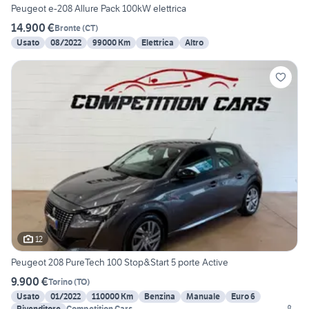
Peugeot e-208 Allure Pack 100kW elettrica
14.900 €
Bronte
(
CT
)
Usato
08/2022
99000 Km
Elettrica
Altro
12
Peugeot 208 PureTech 100 Stop&Start 5 porte Active
9.900 €
Torino
(
TO
)
Usato
01/2022
110000 Km
Benzina
Manuale
Euro 6
Rivenditore
Competition Cars