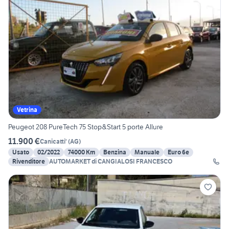
Vetrina
Peugeot 208 PureTech 75 Stop&Start 5 porte Allure
11.900 €
Canicatti'
(
AG
)
Usato
02/2022
74000 Km
Benzina
Manuale
Euro 6e
Rivenditore
AUTOMARKET di CANGIALOSI FRANCESCO