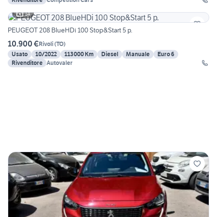
14
PEUGEOT 208 BlueHDi 100 Stop&Start 5 p.
10.900 €
Rivoli
(
TO
)
Usato
10/2022
113000 Km
Diesel
Manuale
Euro 6
Rivenditore
Autovaler