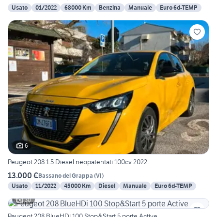
Usato
01/2022
68000 Km
Benzina
Manuale
Euro 6d-TEMP
6
Peugeot 208 1.5 Diesel neopatentati 100cv 2022.
13.000 €
Bassano del Grappa
(
VI
)
Usato
11/2022
45000 Km
Diesel
Manuale
Euro 6d-TEMP
30
Peugeot 208 BlueHDi 100 Stop&Start 5 porte Active