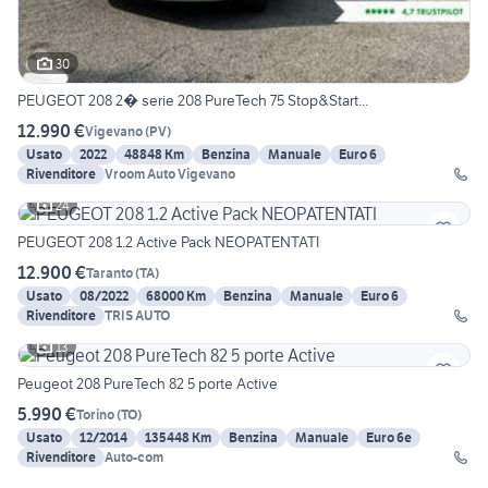
30
PEUGEOT 208 2� serie 208 PureTech 75 Stop&Start...
12.990 €
Vigevano
(
PV
)
Usato
2022
48848 Km
Benzina
Manuale
Euro 6
Rivenditore
Vroom Auto Vigevano
24
PEUGEOT 208 1.2 Active Pack NEOPATENTATI
12.900 €
Taranto
(
TA
)
Usato
08/2022
68000 Km
Benzina
Manuale
Euro 6
Rivenditore
TRIS AUTO
13
Peugeot 208 PureTech 82 5 porte Active
5.990 €
Torino
(
TO
)
Usato
12/2014
135448 Km
Benzina
Manuale
Euro 6e
Rivenditore
Auto-com