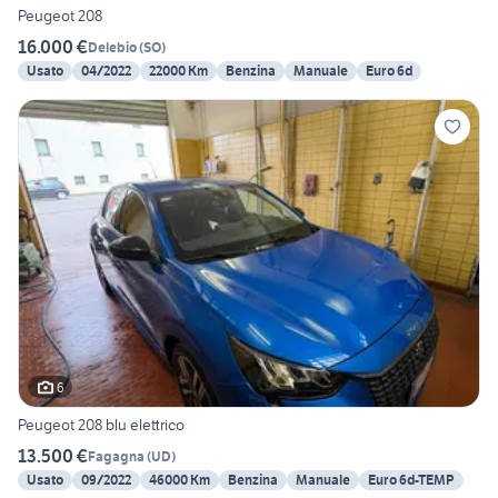
Peugeot 208
16.000 €
Delebio
(
SO
)
Usato
04/2022
22000 Km
Benzina
Manuale
Euro 6d
6
Peugeot 208 blu elettrico
13.500 €
Fagagna
(
UD
)
Usato
09/2022
46000 Km
Benzina
Manuale
Euro 6d-TEMP