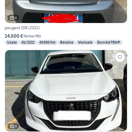
6
peugeot 208 (2022)
14.000 €
Torino
(
TO
)
Usato
01/2022
43000 Km
Benzina
Manuale
Euro 6d-TEMP
5