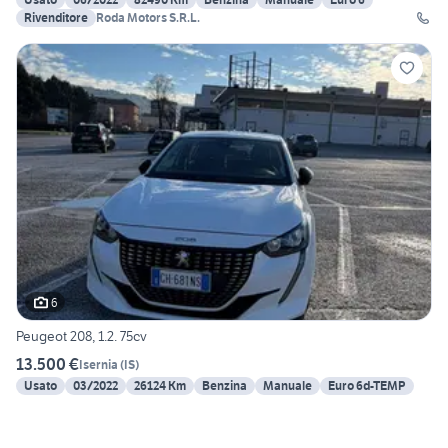
Rivenditore
Roda Motors S.R.L.
6
Peugeot 208, 1.2. 75cv
13.500 €
Isernia
(
IS
)
Usato
03/2022
26124 Km
Benzina
Manuale
Euro 6d-TEMP