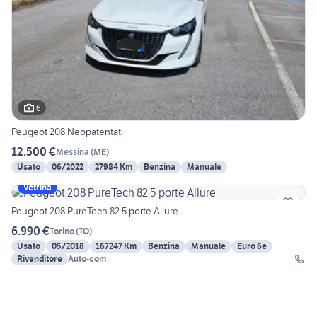
6
Peugeot 208 Neopatentati
12.500 €
Messina
(
ME
)
Usato
06/2022
27984 Km
Benzina
Manuale
Vetrina
Peugeot 208 PureTech 82 5 porte Allure
6.990 €
Torino
(
TO
)
Usato
05/2018
167247 Km
Benzina
Manuale
Euro 6e
Rivenditore
Auto-com