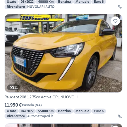
Usato
06/2022
40000 Km
Benzina
Manuale
Euro 6
Rivenditore
NUVOLARI AUTO
21
Peugeot 208 1.2 75cv Active GPL NUOVO !!
11.950 €
Casoria
(
NA
)
Usato
04/2022
55000 Km
Benzina
Manuale
Euro 6
Rivenditore
Autometropoli.it