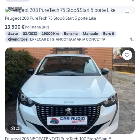
10
Peugeot 208 PureTech 75 Stop&Start 5 porte Like
13.500 €
Polistena
(
RC
)
Usato
03/2022
19000 Km
Benzina
Manuale
Euro 6
Rivenditore
EFFECAR DI GIANCOTTA MARIA CONCETTA
21
Peugeot 208 NEOPATENTATI PureTech 100 Stop&Start E