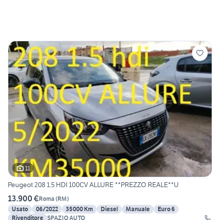
11
Peugeot 208 1.5 HDI 100CV ALLURE **PREZZO REALE**U
13.900 €
Roma
(
RM
)
Usato
06/2022
35000 Km
Diesel
Manuale
Euro 6
Rivenditore
SPAZIO AUTO