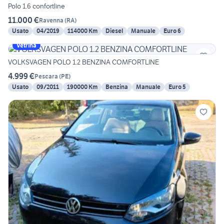
Polo 1.6 confortline
11.000 €
Ravenna
(
RA
)
Usato
04/2019
114000 Km
Diesel
Manuale
Euro 6
Vetrina
VOLKSVAGEN POLO 1.2 BENZINA COMFORTLINE
4.999 €
Pescara
(
PE
)
Usato
09/2011
190000 Km
Benzina
Manuale
Euro 5