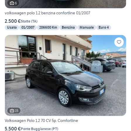
6
volkswagen polo 1.2 benzina confortline 01/2007
2.500 €
Statte
(
TA
)
Usato
01/2007
206600 Km
Benzina
Manuale
Euro 4
15
Volkswagen Polo 1.2 70 CV 5p. Comfortline
5.500 €
Ponte Buggianese
(
PT
)