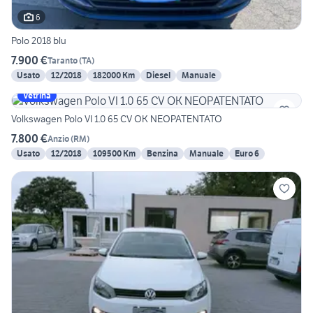
6
Polo 2018 blu
7.900 €
Taranto
(
TA
)
Usato
12/2018
182000 Km
Diesel
Manuale
Vetrina
Volkswagen Polo VI 1.0 65 CV OK NEOPATENTATO
7.800 €
Anzio
(
RM
)
Usato
12/2018
109500 Km
Benzina
Manuale
Euro 6