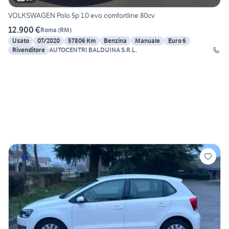
VOLKSWAGEN Polo 5p 1.0 evo comfortline 80cv
12.900 €
Roma
(
RM
)
Usato
07/2020
57806 Km
Benzina
Manuale
Euro 6
Rivenditore
AUTOCENTRI BALDUINA S.R.L.