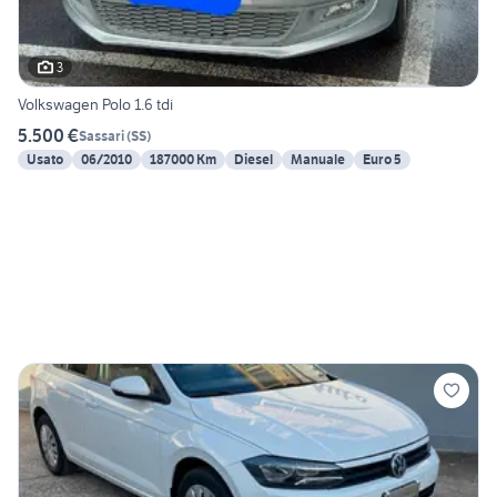
3
Volkswagen Polo 1.6 tdi
5.500 €
Sassari
(
SS
)
Usato
06/2010
187000 Km
Diesel
Manuale
Euro 5