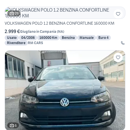
25
VOLKSWAGEN POLO 1.2 BENZINA CONFORTLINE 160000 KM
2.999 €
Giugliano in Campania
(
NA
)
Usato
04/2006
160000 Km
Benzina
Manuale
Euro 4
Rivenditore
RM CARS
6