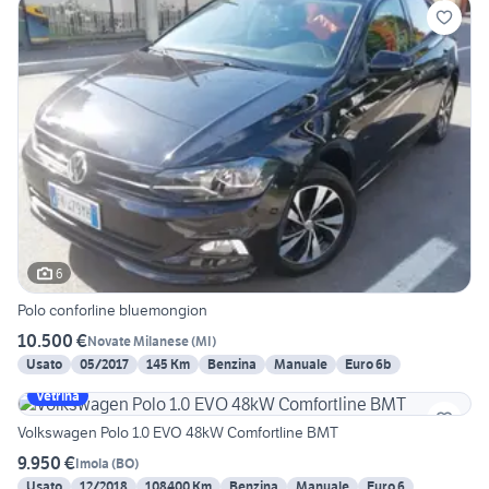
6
Polo conforline bluemongion
10.500 €
Novate Milanese
(
MI
)
Usato
05/2017
145 Km
Benzina
Manuale
Euro 6b
Vetrina
Volkswagen Polo 1.0 EVO 48kW Comfortline BMT
9.950 €
Imola
(
BO
)
Usato
12/2018
108400 Km
Benzina
Manuale
Euro 6