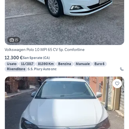
15
Volkswagen Polo 1.0 MPI 65 CV 5p. Comfortline
12.300 €
San Sperate
(
CA
)
Usato
11/2017
81390 Km
Benzina
Manuale
Euro 6
Rivenditore
S.S. Plury Auto snc