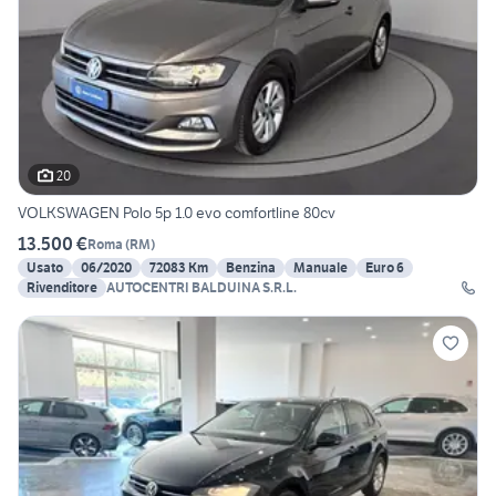
20
VOLKSWAGEN Polo 5p 1.0 evo comfortline 80cv
13.500 €
Roma
(
RM
)
Usato
06/2020
72083 Km
Benzina
Manuale
Euro 6
Rivenditore
AUTOCENTRI BALDUINA S.R.L.