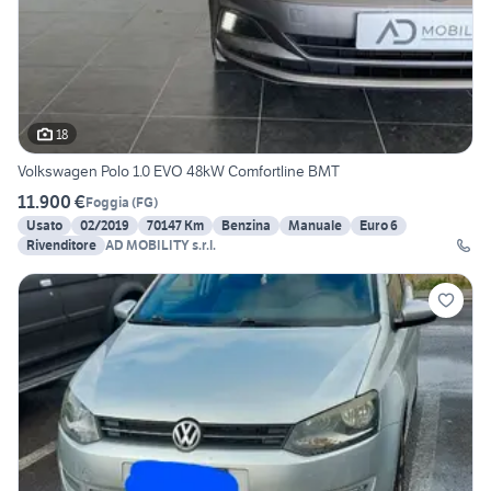
18
Volkswagen Polo 1.0 EVO 48kW Comfortline BMT
11.900 €
Foggia
(
FG
)
Usato
02/2019
70147 Km
Benzina
Manuale
Euro 6
Rivenditore
AD MOBILITY s.r.l.