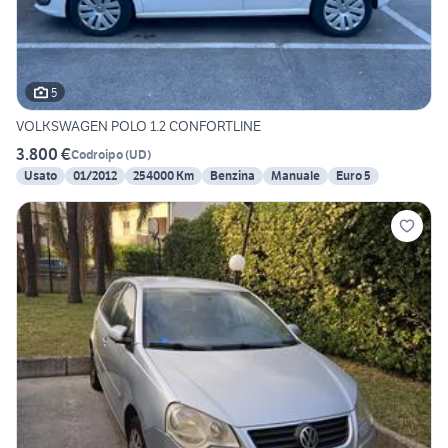
5
VOLKSWAGEN POLO 1.2 CONFORTLINE
3.800 €
Codroipo
(
UD
)
Usato
01/2012
254000 Km
Benzina
Manuale
Euro 5