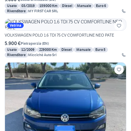
Usato
03/2019
159000 Km
Diesel
Manuale
Euro 6
Rivenditore
MY FIRST CAR SRL
Vetrina
VOLKSWAGEN POLO 1.6 TDI 75 CV COMFORTLINE NEO PATE
5.900 €
Pietraperzia
(
EN
)
Usato
12/2009
229000 Km
Diesel
Manuale
Euro 5
Rivenditore
Miccichè Auto Srl