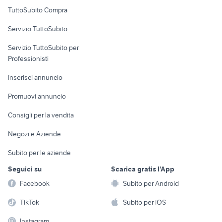
Uffici e Locali
TuttoSubito Compra
commerciali
Servizio TuttoSubito
elettronica
per la casa e la
sports e hobby
Servizio TuttoSubito per
persona
Informatica
Animali
Professionisti
Arredamento e
Console e
Accessori per
Casalinghi
Inserisci annuncio
Videogiochi
animali
Elettrodomestici
Promuovi annuncio
Audio/Video
Musica e Film
Giardino e Fai da te
Consigli per la vendita
Fotografia
Libri e Riviste
Abbigliamento e
Negozi e Aziende
Telefonia
Strumenti Musicali
Accessori
Subito per le aziende
Sports
Tutto per i bambini
Seguici su
Scarica gratis l'App
Biciclette
Facebook
Subito per Android
Collezionismo
TikTok
Subito per iOS
Instagram