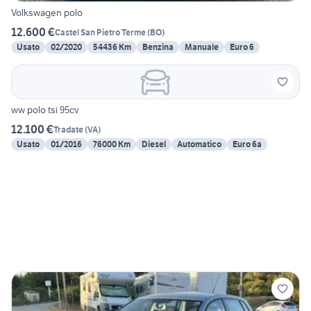
Volkswagen polo
12.600 €
Castel San Pietro Terme
(
BO
)
Usato
02/2020
54436 Km
Benzina
Manuale
Euro 6
ww polo tsi 95cv
12.100 €
Tradate
(
VA
)
Usato
01/2016
76000 Km
Diesel
Automatico
Euro 6a