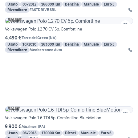
Usato
03/2012
166000 Km
Benzina
Manuale
Euro 5
Rivenditore
FASTDRIVE SRL
12
Volkswagen Polo 1.2 70 CV 5p. Comfortline
4.490 €
Torre del Greco
(
NA
)
Usato
10/2010
163000 Km
Benzina
Manuale
Euro 5
Rivenditore
Mediterranee Auto
7
Volkswagen Polo 1.6 TDI 5p. Comfortline BlueMotion
9.900 €
Misilmeri
(
PA
)
Usato
06/2018
170000 Km
Diesel
Manuale
Euro 6