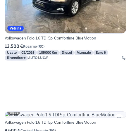
Vetrina
Volkswagen Polo 1.6 TDI 5p. Comfortline BlueMotion
13.500 €
Rosarno
(
RC
)
Usato
02/2019
105000 Km
Diesel
Manuale
Euro 6
Rivenditore
AUTO LUCA'
11
Volkswagen Polo 1.6 TDI 5p. Comfortline BlueMotion
9.600 €
Costa di Mezzate
(
BG
)