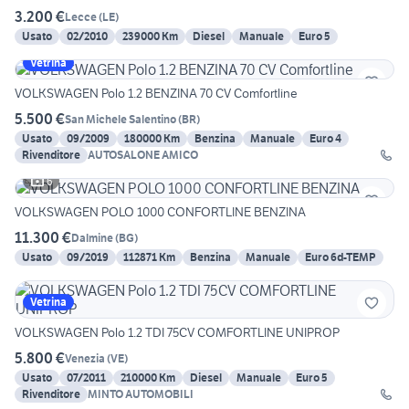
3.200 €
Lecce
(
LE
)
Usato
02/2010
239000 Km
Diesel
Manuale
Euro 5
Vetrina
VOLKSWAGEN Polo 1.2 BENZINA 70 CV Comfortline
5.500 €
San Michele Salentino
(
BR
)
Usato
09/2009
180000 Km
Benzina
Manuale
Euro 4
Rivenditore
AUTOSALONE AMICO
6
VOLKSWAGEN POLO 1000 CONFORTLINE BENZINA
11.300 €
Dalmine
(
BG
)
Usato
09/2019
112871 Km
Benzina
Manuale
Euro 6d-TEMP
Vetrina
VOLKSWAGEN Polo 1.2 TDI 75CV COMFORTLINE UNIPROP
5.800 €
Venezia
(
VE
)
Usato
07/2011
210000 Km
Diesel
Manuale
Euro 5
Rivenditore
MINTO AUTOMOBILI