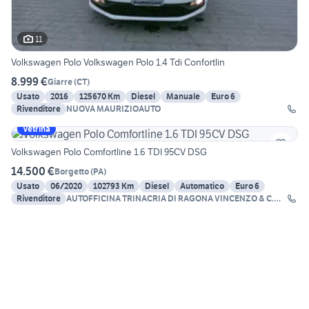
11
Volkswagen Polo Volkswagen Polo 1.4 Tdi Confortlin
8.999 €
Giarre
(
CT
)
Usato
2016
125670 Km
Diesel
Manuale
Euro 6
Rivenditore
NUOVA MAURIZIOAUTO
Vetrina
Volkswagen Polo Comfortline 1.6 TDI 95CV DSG
14.500 €
Borgetto
(
PA
)
Usato
06/2020
102793 Km
Diesel
Automatico
Euro 6
Rivenditore
AUTOFFICINA TRINACRIA DI RAGONA VINCENZO & C.
SNC