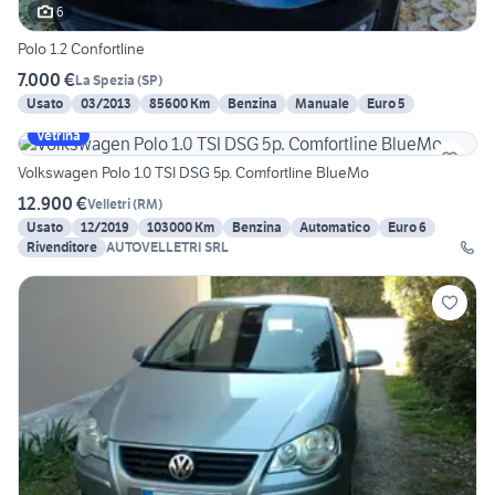
6
Polo 1.2 Confortline
7.000 €
La Spezia
(
SP
)
Usato
03/2013
85600 Km
Benzina
Manuale
Euro 5
Vetrina
Volkswagen Polo 1.0 TSI DSG 5p. Comfortline BlueMo
12.900 €
Velletri
(
RM
)
Usato
12/2019
103000 Km
Benzina
Automatico
Euro 6
Rivenditore
AUTOVELLETRI SRL