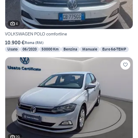
4
VOLKSWAGEN POLO comfortline
10.900 €
Roma
(
RM
)
Usato
06/2020
50000 Km
Benzina
Manuale
Euro 6d-TEMP
20