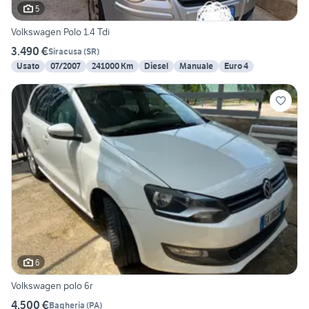
5
Volkswagen Polo 1.4 Tdi
3.490 €
Siracusa
(
SR
)
Usato
07/2007
241000 Km
Diesel
Manuale
Euro 4
6
Volkswagen polo 6r
4.500 €
Bagheria
(
PA
)