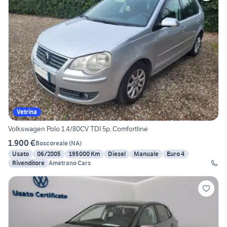
Vetrina
Volkswagen Polo 1.4/80CV TDI 5p. Comfortline
1.900 €
Boscoreale
(
NA
)
Usato
06/2005
195000 Km
Diesel
Manuale
Euro 4
Rivenditore
Ametrano Cars