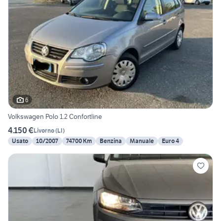
6
Volkswagen Polo 1.2 Confortline
4.150 €
Livorno
(
LI
)
Usato
10/2007
74700 Km
Benzina
Manuale
Euro 4