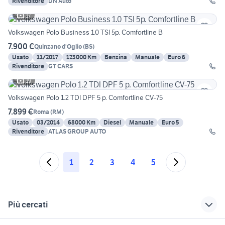
Rivenditore
DN Auto
17
Volkswagen Polo Business 1.0 TSI 5p. Comfortline B
7.900 €
Quinzano d'Oglio
(
BS
)
Usato
11/2017
123000 Km
Benzina
Manuale
Euro 6
Rivenditore
GT CARS
19
Volkswagen Polo 1.2 TDI DPF 5 p. Comfortline CV-75
7.899 €
Roma
(
RM
)
Usato
03/2014
68000 Km
Diesel
Manuale
Euro 5
Rivenditore
ATLAS GROUP AUTO
1
2
3
4
5
Più cercati