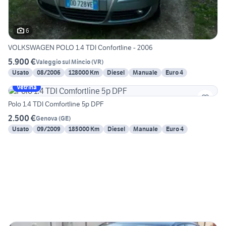
6
VOLKSWAGEN POLO 1.4 TDI Confortline - 2006
5.900 €
Valeggio sul Mincio
(
VR
)
Usato
08/2006
128000 Km
Diesel
Manuale
Euro 4
Vetrina
Polo 1.4 TDI Comfortline 5p DPF
2.500 €
Genova
(
GE
)
Usato
09/2009
185000 Km
Diesel
Manuale
Euro 4