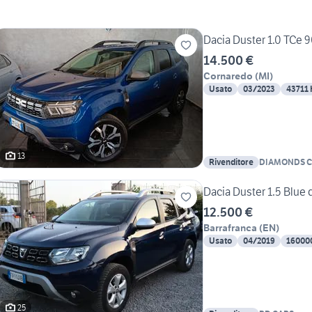
Dacia Duster 1.0 TCe 
14.500 €
Cornaredo
(
MI
)
Usato
03/2023
43711
13
Rivenditore
DIAMONDS 
Dacia Duster 1.5 Blue 
12.500 €
Barrafranca
(
EN
)
Usato
04/2019
16000
25