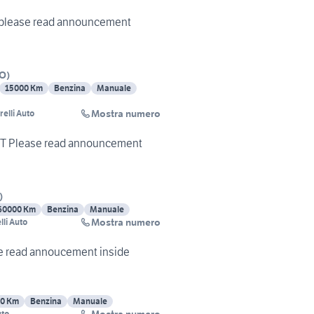
4 please read announcement
O
)
15000 Km
Benzina
Manuale
Mostra numero
relli Auto
 GT Please read announcement
)
60000 Km
Benzina
Manuale
Mostra numero
lli Auto
se read annoucement inside
0 Km
Benzina
Manuale
uto