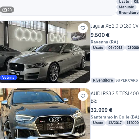
Usato
05
Manuale
20
Rivenditore
Jaguar XE 2.0 D 180 C
9.500 €
Ravenna
(
RA
)
Usato
09/2018
23000
Vetrina
Rivenditore
SUPER CARS
AUDI RS3 2.5 TFSI 4
B&
32.999 €
Santeramo in Colle
(
BA
Usato
12/2017
112000