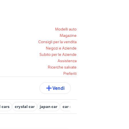
Modelli auto
Magazine
Consigli per la vendita
Negozi e Aziende
Subito per le Aziende
Assistenza
Ricerche salvate
Preferiti
Vendi
l cars
crystal car
japan car
car show