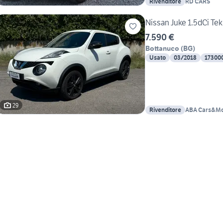
Rivenditore
RD CARS
Nissan Juke 1.5dCi Te
7.590 €
Bottanuco
(
BG
)
Usato
03/2018
17300
29
Rivenditore
ABA Cars&Mo