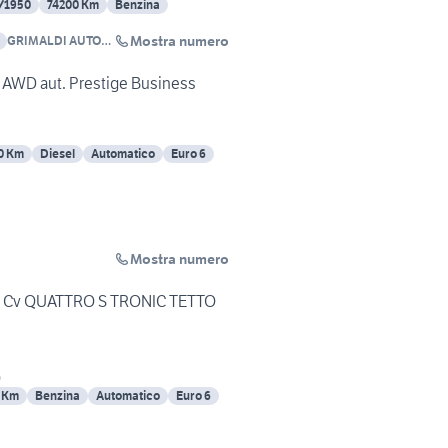
/1950
74200 Km
Benzina
Mostra numero
GRIMALDI AUTO
S.p.A.
V AWD aut. Prestige Business
0 Km
Diesel
Automatico
Euro 6
Mostra numero
00 Cv QUATTRO S TRONIC TETTO
)
 Km
Benzina
Automatico
Euro 6