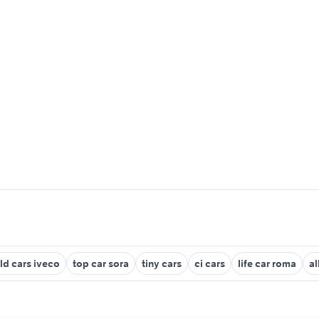
ld cars iveco
top car sora
tiny cars
ci cars
life car roma
al