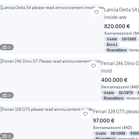
Lancia Delta S
inside-ww
820.000 €
Serramazzoni
(
M
Usato
10/1985
Euro 1
15
Rivenditore
Ventu
Ferrari 246 Dino
insid
400.000 €
Serramazzoni
(
MO
Usato
01/1970
15
Rivenditore
Venture
Ferrari 328 GTS plea
97.000 €
Serramazzoni
(
MO
)
Usato
08/1988
5000
15
Rivenditore
Venturelli A