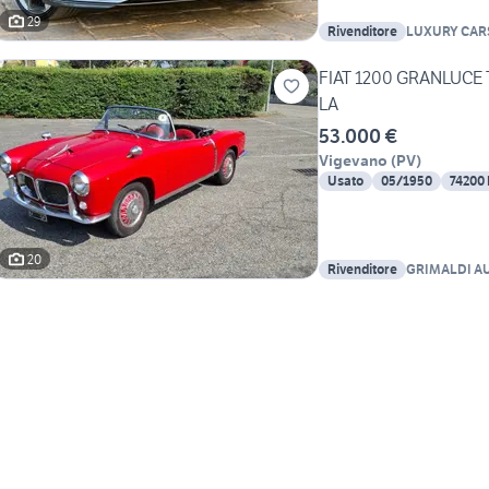
29
Rivenditore
LUXURY CAR
FIAT 1200 GRANLUCE
LA
53.000 €
Vigevano
(
PV
)
Usato
05/1950
74200
20
Rivenditore
GRIMALDI AU