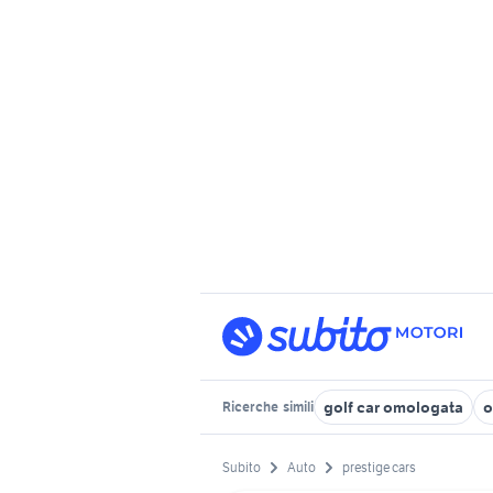
golf car omologata
o
Ricerche
simili
Subito
Auto
prestige cars