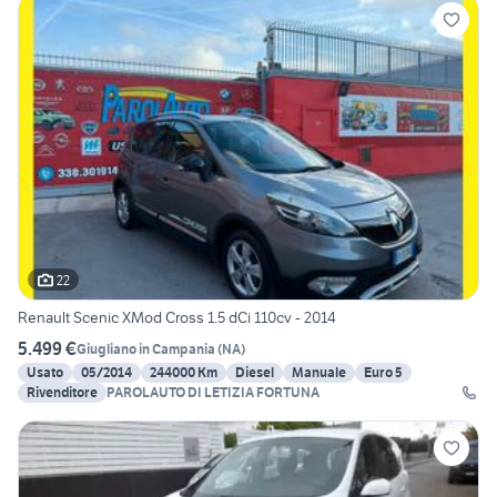
22
Renault Scenic XMod Cross 1.5 dCi 110cv - 2014
5.499 €
Giugliano in Campania
(
NA
)
Usato
05/2014
244000 Km
Diesel
Manuale
Euro 5
Rivenditore
PAROLAUTO DI LETIZIA FORTUNA