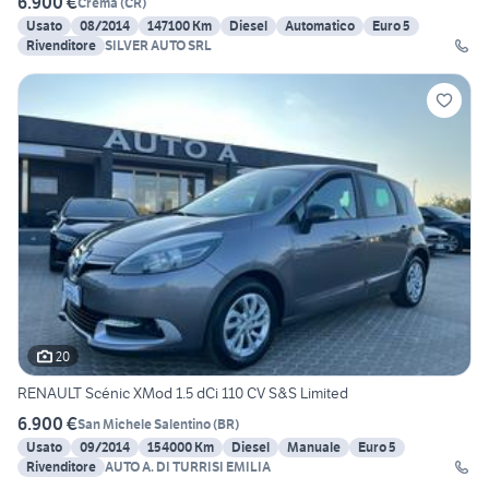
6.900 €
Crema
(
CR
)
Usato
08/2014
147100 Km
Diesel
Automatico
Euro 5
Rivenditore
SILVER AUTO SRL
20
RENAULT Scénic XMod 1.5 dCi 110 CV S&S Limited
6.900 €
San Michele Salentino
(
BR
)
Usato
09/2014
154000 Km
Diesel
Manuale
Euro 5
Rivenditore
AUTO A. DI TURRISI EMILIA