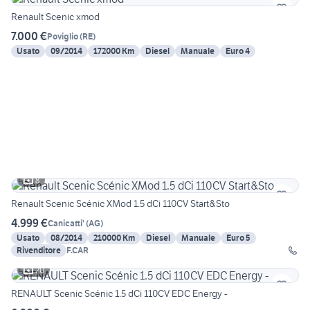
Renault Scenic xmod
7.000 €
Poviglio
(
RE
)
Usato
09/2014
172000 Km
Diesel
Manuale
Euro 4
8
Renault Scenic Scénic XMod 1.5 dCi 110CV Start&Sto
4.999 €
Canicatti'
(
AG
)
Usato
08/2014
210000 Km
Diesel
Manuale
Euro 5
Rivenditore
F.CAR
20
RENAULT Scenic Scénic 1.5 dCi 110CV EDC Energy -