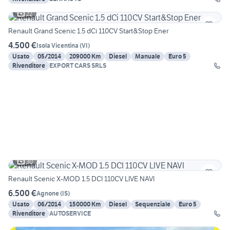
22
Renault Grand Scenic 1.5 dCi 110CV Start&Stop Ener
4.500 €
Isola Vicentina
(
VI
)
Usato
05/2014
209000 Km
Diesel
Manuale
Euro 5
Rivenditore
EXPORT CARS SRLS
30
Renault Scenic X-MOD 1.5 DCI 110CV LIVE NAVI
6.500 €
Agnone
(
IS
)
Usato
06/2014
150000 Km
Diesel
Sequenziale
Euro 5
Rivenditore
AUTOSERVICE