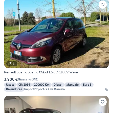
11
Renault Scenic Scénic XMod 1.5 dCi 110CV Wave
3.900 €
Giussano
(
MB
)
Usato
05/2014
200000 Km
Diesel
Manuale
Euro 5
Rivenditore
Import Export di Riva Daniela