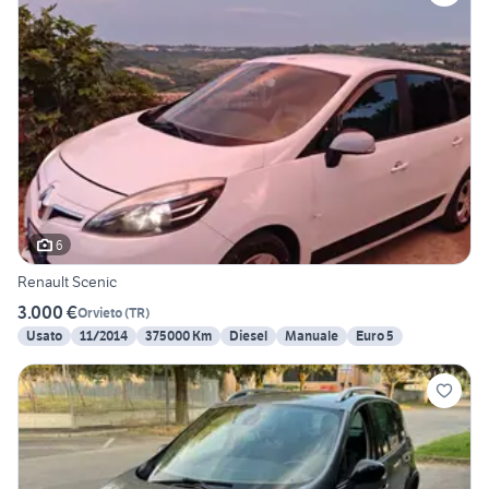
6
Renault Scenic
3.000 €
Orvieto
(
TR
)
Usato
11/2014
375000 Km
Diesel
Manuale
Euro 5