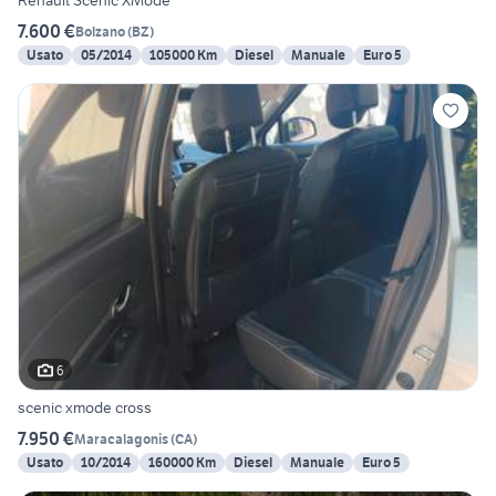
Renault Scenic XMode
7.600 €
Bolzano
(
BZ
)
Usato
05/2014
105000 Km
Diesel
Manuale
Euro 5
6
scenic xmode cross
7.950 €
Maracalagonis
(
CA
)
Usato
10/2014
160000 Km
Diesel
Manuale
Euro 5