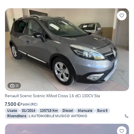
15
Renault Scenic Scénic XMod Cross 1.6 dCi 130CV Sta
7.500 €
Palmi
(
RC
)
Usato
01/2014
135715 Km
Diesel
Manuale
Euro 5
Rivenditore
L'AUTOMOBILE MUSICO' ANTONIO