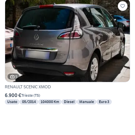
5
RENAULT SCENIC XMOD
6.900 €
Trieste
(
TS
)
Usato
05/2014
104000 Km
Diesel
Manuale
Euro 3