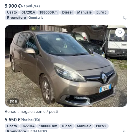
5.900 €
Napoli
(
NA
)
Usato
01/2014
188000 Km
Diesel
Manuale
Euro 5
Rivenditore
Gemi srls
9
Renault mega e scenic 7 posti
5.650 €
Piscina
(
TO
)
Usato
07/2014
180000 Km
Diesel
Manuale
Euro 5
Rivenditore
LENAAUTO