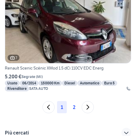
7
Renault Scenic Scénic XMod 1.5 dCi 110CV EDC Energ
5.200 €
Segrate
(
MI
)
Usato
06/2014
150000 Km
Diesel
Automatico
Euro 5
Rivenditore
SATA AUTO
1
2
Più cercati