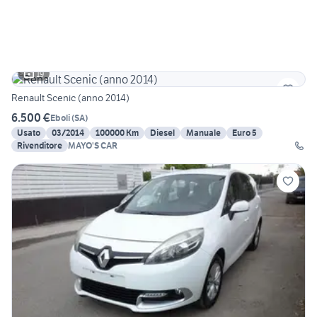
19
Renault Scenic (anno 2014)
6.500 €
Eboli
(
SA
)
Usato
03/2014
100000 Km
Diesel
Manuale
Euro 5
Rivenditore
MAYO'S CAR