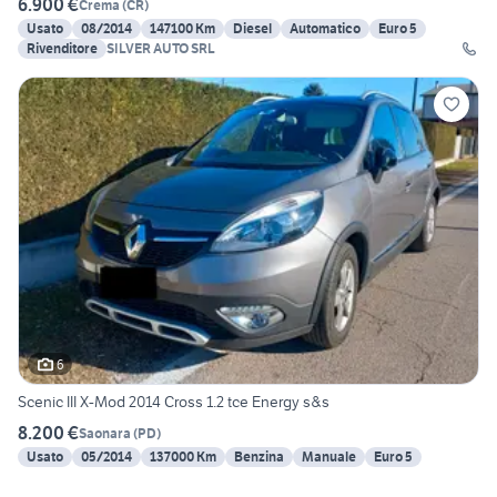
6.900 €
Crema
(
CR
)
Usato
08/2014
147100 Km
Diesel
Automatico
Euro 5
Rivenditore
SILVER AUTO SRL
6
Scenic III X-Mod 2014 Cross 1.2 tce Energy s&s
8.200 €
Saonara
(
PD
)
Usato
05/2014
137000 Km
Benzina
Manuale
Euro 5