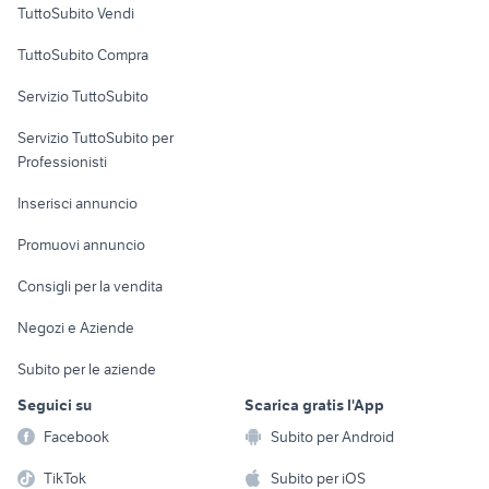
TuttoSubito Vendi
Uffici e Locali
TuttoSubito Compra
commerciali
Servizio TuttoSubito
elettronica
per la casa e la
sports e hobby
Servizio TuttoSubito per
persona
Informatica
Animali
Professionisti
Arredamento e
Console e
Accessori per
Casalinghi
Inserisci annuncio
Videogiochi
animali
Elettrodomestici
Promuovi annuncio
Audio/Video
Musica e Film
Giardino e Fai da te
Consigli per la vendita
Fotografia
Libri e Riviste
Abbigliamento e
Negozi e Aziende
Telefonia
Strumenti Musicali
Accessori
Subito per le aziende
Sports
Tutto per i bambini
Seguici su
Scarica gratis l'App
Biciclette
Facebook
Subito per Android
Collezionismo
TikTok
Subito per iOS