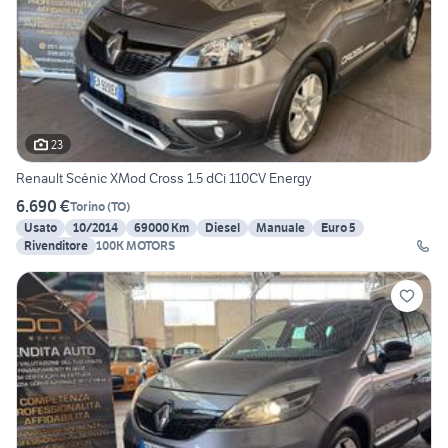
23
Renault Scénic XMod Cross 1.5 dCi 110CV Energy
6.690 €
Torino
(
TO
)
Usato
10/2014
69000 Km
Diesel
Manuale
Euro 5
Rivenditore
100K MOTORS