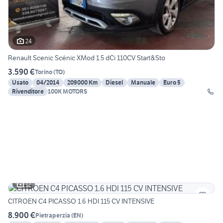
24
Renault Scenic Scénic XMod 1.5 dCi 110CV Start&Sto
3.590 €
Torino
(
TO
)
Usato
04/2014
209000 Km
Diesel
Manuale
Euro 5
Rivenditore
100K MOTORS
12
CITROEN C4 PICASSO 1.6 HDI 115 CV INTENSIVE
8.900 €
Pietraperzia
(
EN
)