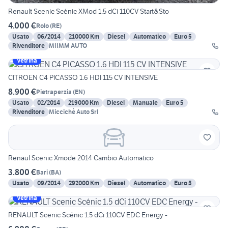
Renault Scenic Scénic XMod 1.5 dCi 110CV Start&Sto
4.000 €
Rolo
(
RE
)
Usato
06/2014
210000 Km
Diesel
Automatico
Euro 5
Rivenditore
MIIMM AUTO
Vetrina
CITROEN C4 PICASSO 1.6 HDI 115 CV INTENSIVE
8.900 €
Pietraperzia
(
EN
)
Usato
02/2014
219000 Km
Diesel
Manuale
Euro 5
Rivenditore
Miccichè Auto Srl
Renaul Scenic Xmode 2014 Cambio Automatico
3.800 €
Bari
(
BA
)
Usato
09/2014
292000 Km
Diesel
Automatico
Euro 5
Vetrina
RENAULT Scenic Scénic 1.5 dCi 110CV EDC Energy -