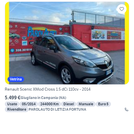
Vetrina
Renault Scenic XMod Cross 1.5 dCi 110cv - 2014
5.499 €
Giugliano in Campania
(
NA
)
Usato
05/2014
244000 Km
Diesel
Manuale
Euro 5
Rivenditore
PAROLAUTO DI LETIZIA FORTUNA