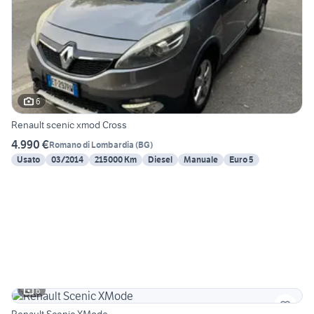
6
Renault scenic xmod Cross
4.990 €
Romano di Lombardia
(
BG
)
Usato
03/2014
215000 Km
Diesel
Manuale
Euro 5
6