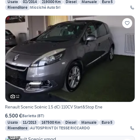
Usato
02/2014
219000 Km
Diesel
Manuale
Euro 5
Rivenditore
Miccichè Auto Srl
12
Renault Scenic Scénic 1.5 dCi 110CV Start&Stop Ene
6.500 €
Barletta
(
BT
)
Usato
11/2013
167500 Km
Diesel
Manuale
Euro 5
Rivenditore
AUTOSPRINT DI TESSE RICCARDO
6