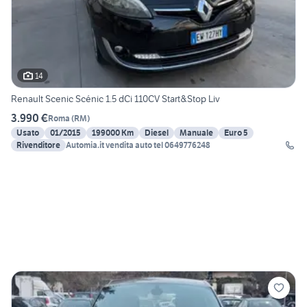
14
Renault Scenic Scénic 1.5 dCi 110CV Start&Stop Liv
3.990 €
Roma
(
RM
)
Usato
01/2015
199000 Km
Diesel
Manuale
Euro 5
Rivenditore
Automia.it vendita auto tel 0649776248