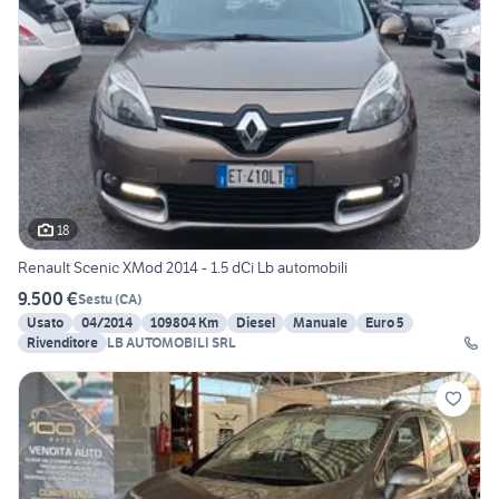
18
Renault Scenic XMod 2014 - 1.5 dCi Lb automobili
9.500 €
Sestu
(
CA
)
Usato
04/2014
109804 Km
Diesel
Manuale
Euro 5
Rivenditore
LB AUTOMOBILI SRL