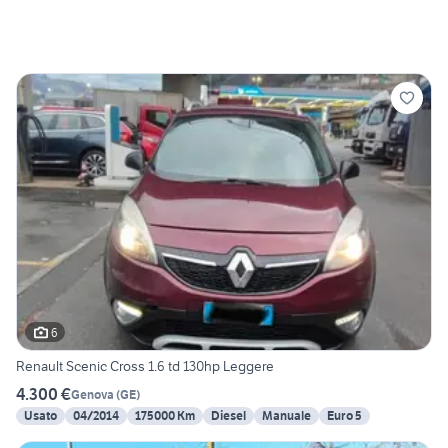
6
Renault Scenic Cross 1.6 td 130hp Leggere
4.300 €
Genova
(
GE
)
Usato
04/2014
175000 Km
Diesel
Manuale
Euro 5