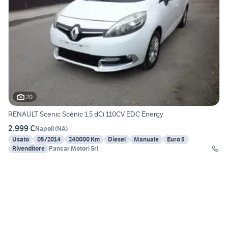
20
RENAULT Scenic Scénic 1.5 dCi 110CV EDC Energy
2.999 €
Napoli
(
NA
)
Usato
05/2014
240000 Km
Diesel
Manuale
Euro 5
Rivenditore
Pancar Motori Srl