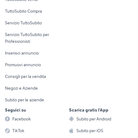
Uffici e Locali
TuttoSubito Compra
commerciali
Servizio TuttoSubito
elettronica
per la casa e la
sports e hobby
Servizio TuttoSubito per
persona
Informatica
Animali
Professionisti
Arredamento e
Console e
Accessori per
Casalinghi
Inserisci annuncio
Videogiochi
animali
Elettrodomestici
Promuovi annuncio
Audio/Video
Musica e Film
Giardino e Fai da te
Consigli per la vendita
Fotografia
Libri e Riviste
Abbigliamento e
Negozi e Aziende
Telefonia
Strumenti Musicali
Accessori
Subito per le aziende
Sports
Tutto per i bambini
Seguici su
Scarica gratis l'App
Biciclette
Facebook
Subito per Android
Collezionismo
TikTok
Subito per iOS