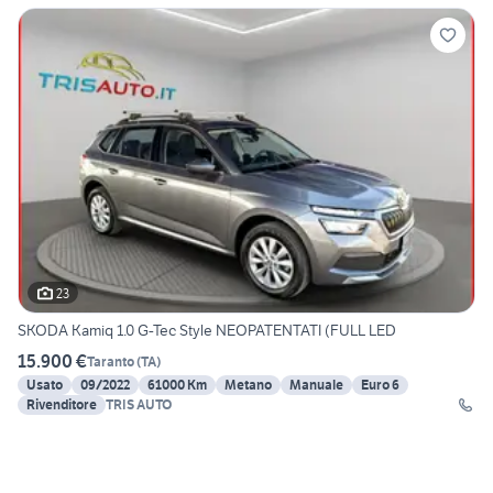
23
SKODA Kamiq 1.0 G-Tec Style NEOPATENTATI (FULL LED
15.900 €
Taranto
(
TA
)
Usato
09/2022
61000 Km
Metano
Manuale
Euro 6
Rivenditore
TRIS AUTO