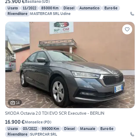
25.900 €
Basiliano
(
UD
)
Usato
11/2022
85000 Km
Diesel
Automatico
Euro 6e
Rivenditore
MASTERCAR SRL Udine
14
SKODA Octavia 2.0 TDI EVO SCR Executive - BERLIN
16.900 €
Monselice
(
PD
)
Usato
03/2022
99000 Km
Diesel
Manuale
Euro 6e
Rivenditore
SUPERCAR SRL