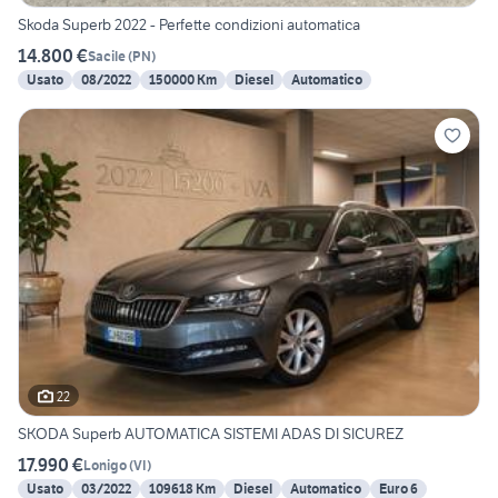
Skoda Superb 2022 - Perfette condizioni automatica
14.800 €
Sacile
(
PN
)
Usato
08/2022
150000 Km
Diesel
Automatico
22
SKODA Superb AUTOMATICA SISTEMI ADAS DI SICUREZ
17.990 €
Lonigo
(
VI
)
Usato
03/2022
109618 Km
Diesel
Automatico
Euro 6