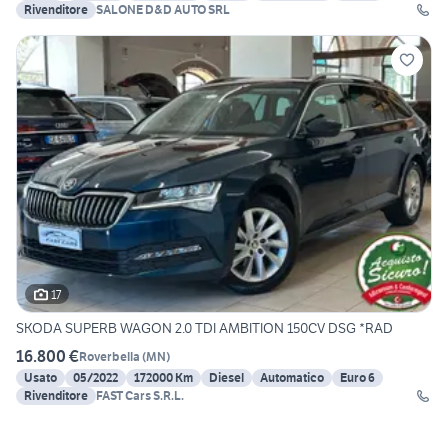
Rivenditore
SALONE D&D AUTO SRL
17
SKODA SUPERB WAGON 2.0 TDI AMBITION 150CV DSG *RAD
16.800 €
Roverbella
(
MN
)
Usato
05/2022
172000 Km
Diesel
Automatico
Euro 6
Rivenditore
FAST Cars S.R.L.