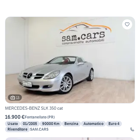
13
MERCEDES-BENZ SLK 350 cat
16.900 €
Fontanellato
(
PR
)
Usato
01/2005
90000 Km
Benzina
Automatico
Euro 4
Rivenditore
SAM.CARS