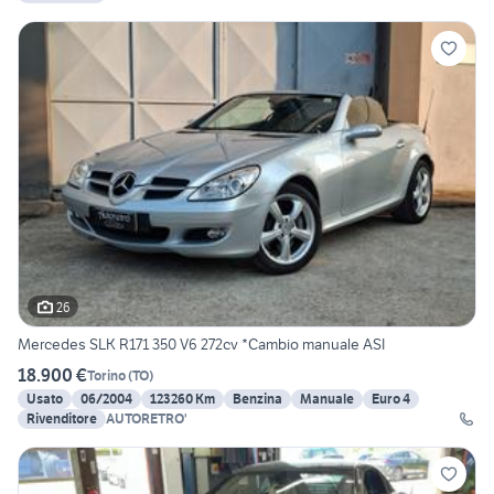
26
Mercedes SLK R171 350 V6 272cv *Cambio manuale ASI
18.900 €
Torino
(
TO
)
Usato
06/2004
123260 Km
Benzina
Manuale
Euro 4
Rivenditore
AUTORETRO'