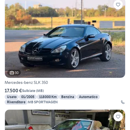
30
Mercedes-benz SLK 350
17.500 €
Sulbiate
(
MB
)
Usato
01/2005
118000 Km
Benzina
Automatico
Rivenditore
MB SPORTWAGEN