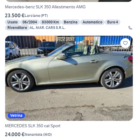
Mercedes-benz SLK 350 Allestimento AMG
23.500 €
Larciano
(
PT
)
Usato
06/2004
83000 Km
Benzina
Automatico
Euro 4
Rivenditore
AL. MAR. CARS S.R.L.
Vetrina
MERCEDES SLK 350 cat Sport
24.000 €
Nonantola
(
MO
)