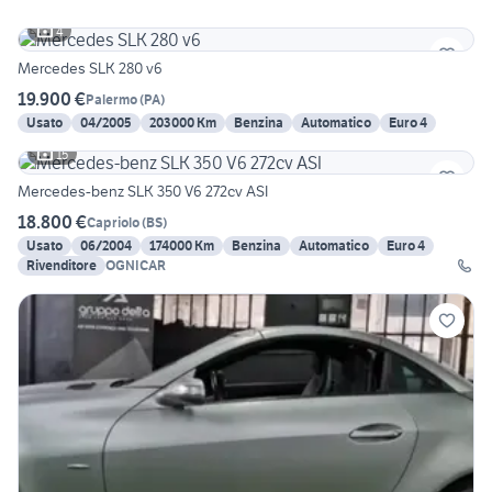
4
Mercedes SLK 280 v6
19.900 €
Palermo
(
PA
)
Usato
04/2005
203000 Km
Benzina
Automatico
Euro 4
15
Mercedes-benz SLK 350 V6 272cv ASI
18.800 €
Capriolo
(
BS
)
Usato
06/2004
174000 Km
Benzina
Automatico
Euro 4
Rivenditore
OGNICAR