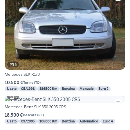
6
Mercedes SLK R170
10.500 €
Torino
(
TO
)
Usato
05/1998
186500 Km
Benzina
Manuale
Euro 2
6
Mercedes-Benz SLK 350 2005 CRS
18.500 €
Pescara
(
PE
)
Usato
09/2005
106000 Km
Benzina
Automatico
Euro 4