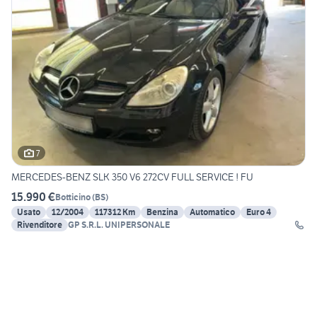
7
MERCEDES-BENZ SLK 350 V6 272CV FULL SERVICE ! FU
15.990 €
Botticino
(
BS
)
Usato
12/2004
117312 Km
Benzina
Automatico
Euro 4
Rivenditore
GP S.R.L. UNIPERSONALE