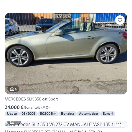
6
MERCEDES SLK 350 cat Sport
24.000 €
Nonantola
(
MO
)
Usato
08/2009
50800 Km
Benzina
Automatico
Euro 4
10