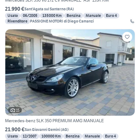
Mercedes SLK 350 V6 272 CV MANUALE "ASI" 135K KM
21.990 €
Sant'Agata sul Santerno
(
RA
)
Usato
06/2005
135000 Km
Benzina
Manuale
Euro 4
Rivenditore
PASSIONE MOTORI di Diego Camanzi
15
Mercedes-benz SLK 350 PREMIUM AMG MANUALE
21.900 €
San Giovanni Gemini
(
AG
)
Usato
12/2007
100000 Km
Benzina
Manuale
Euro 4