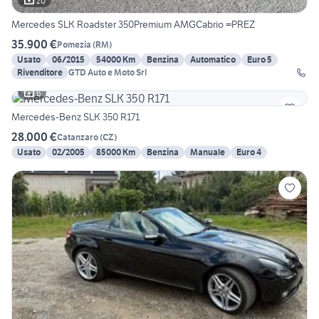
20
Mercedes SLK Roadster 350Premium AMGCabrio =PREZ
35.900 €
Pomezia
(
RM
)
Usato
06/2015
54000 Km
Benzina
Automatico
Euro 5
Rivenditore
GTD Auto e Moto Srl
6
Mercedes-Benz SLK 350 R171
28.000 €
Catanzaro
(
CZ
)
Usato
02/2005
85000 Km
Benzina
Manuale
Euro 4