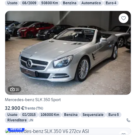
Usato
08/2009
50800 Km
Benzina
Automatico
Euro 4
16
Mercedes-benz SLK 350 Sport
32.900 €
Trento
(
TN
)
Usato
02/2015
106000 Km
Benzina
Sequenziale
Euro 5
Rivenditore
JN
Vetrina