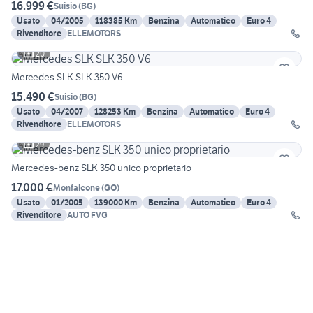
16.999 €
Suisio
(
BG
)
Usato
04/2005
118385 Km
Benzina
Automatico
Euro 4
Rivenditore
ELLEMOTORS
20
Mercedes SLK SLK 350 V6
15.490 €
Suisio
(
BG
)
Usato
04/2007
128253 Km
Benzina
Automatico
Euro 4
Rivenditore
ELLEMOTORS
29
Mercedes-benz SLK 350 unico proprietario
17.000 €
Monfalcone
(
GO
)
Usato
01/2005
139000 Km
Benzina
Automatico
Euro 4
Rivenditore
AUTO FVG