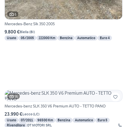
6
Mercedes-Benz Slk 350 2005
9.800 €
Biella
(
BI
)
Usato
05/2005
222000 Km
Benzina
Automatico
Euro 4
16
Mercedes-benz SLK 350 V6 Premium AUTO - TETTO PANO
23.990 €
Lecco
(
LC
)
Usato
07/2011
96500 Km
Benzina
Automatico
Euro 5
Rivenditore
DT MOTORI SRL