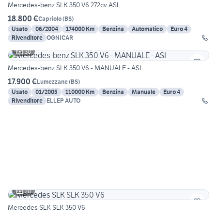
Mercedes-benz SLK 350 V6 272cv ASI
18.800 €
Capriolo
(
BS
)
Usato
06/2004
174000 Km
Benzina
Automatico
Euro 4
Rivenditore
OGNICAR
30
Mercedes-benz SLK 350 V6 - MANUALE - ASI
17.900 €
Lumezzane
(
BS
)
Usato
01/2005
110000 Km
Benzina
Manuale
Euro 4
Rivenditore
ELLEP AUTO
20
Mercedes SLK SLK 350 V6