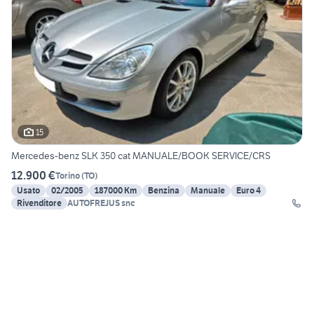
15
Mercedes-benz SLK 350 cat MANUALE/BOOK SERVICE/CRS
12.900 €
Torino
(
TO
)
Usato
02/2005
187000 Km
Benzina
Manuale
Euro 4
Rivenditore
AUTOFREJUS snc