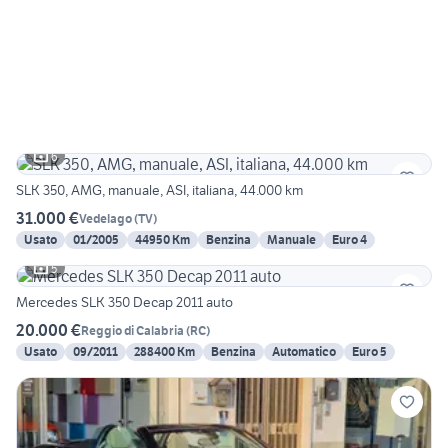
6
SLK 350, AMG, manuale, ASI, italiana, 44.000 km
31.000 €
Vedelago
(
TV
)
Usato
01/2005
44950 Km
Benzina
Manuale
Euro 4
5
Mercedes SLK 350 Decap 2011 auto
20.000 €
Reggio di Calabria
(
RC
)
Usato
09/2011
288400 Km
Benzina
Automatico
Euro 5