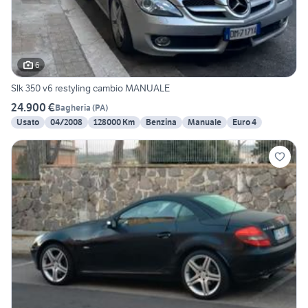
6
Slk 350 v6 restyling cambio MANUALE
24.900 €
Bagheria
(
PA
)
Usato
04/2008
128000 Km
Benzina
Manuale
Euro 4