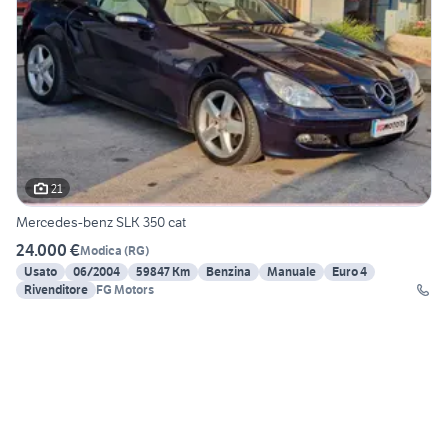
21
Mercedes-benz SLK 350 cat
24.000 €
Modica
(
RG
)
Usato
06/2004
59847 Km
Benzina
Manuale
Euro 4
Rivenditore
FG Motors