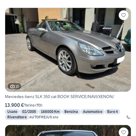
15
Mercedes-benz SLK 350 cat BOOK SERVICE/NAVI/XENON/
13.900 €
Torino
(
TO
)
Usato
02/2005
168000 Km
Benzina
Automatico
Euro 4
Rivenditore
AUTOFREJUS snc