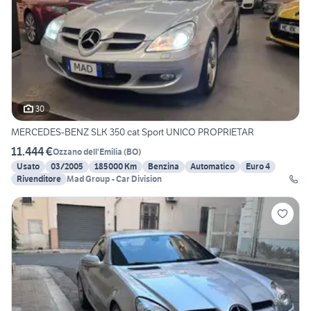
30
MERCEDES-BENZ SLK 350 cat Sport UNICO PROPRIETAR
11.444 €
Ozzano dell'Emilia
(
BO
)
Usato
03/2005
185000 Km
Benzina
Automatico
Euro 4
Rivenditore
Mad Group - Car Division