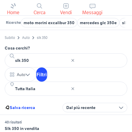
Home
Cerca
Vendi
Messaggi
moto morini excalibur 350
mercedes glc 350e
slk 
Ricerche
Subito
Auto
slk 350
Cosa cerchi?
Filtri
Auto
Salva ricerca
Dal più recente
40 risultati
Slk 350 in vendita