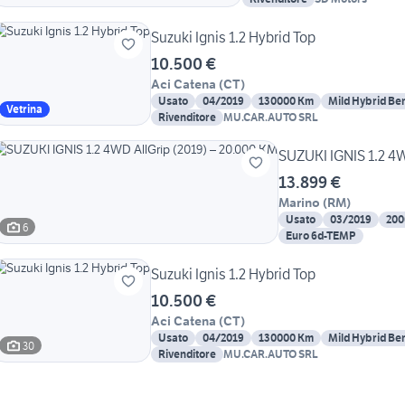
Suzuki Ignis 1.2 Hybrid Top
10.500 €
Aci Catena
(
CT
)
Usato
04/2019
130000 Km
Mild Hybrid Be
Vetrina
Rivenditore
MU.CAR.AUTO SRL
SUZUKI IGNIS 1.2 4
13.899 €
Marino
(
RM
)
Usato
03/2019
200
6
Euro 6d-TEMP
Suzuki Ignis 1.2 Hybrid Top
10.500 €
Aci Catena
(
CT
)
Usato
04/2019
130000 Km
Mild Hybrid Be
30
Rivenditore
MU.CAR.AUTO SRL