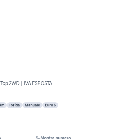
id Top 2WD | IVA ESPOSTA
 Km
Ibrida
Manuale
Euro 6
Mostra numero
A