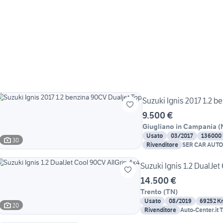
Suzuki Ignis 2017 1.2 b
9.500 €
Giugliano in Campania
(
Usato
03/2017
136000
30
Rivenditore
SER CAR AUTO
Suzuki Ignis 1.2 DualJet
14.500 €
Trento
(
TN
)
Usato
08/2019
69252 K
20
Rivenditore
Auto-Center.it 