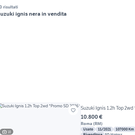
0 risultati
uzuki ignis nera in vendita
Suzuki Ignis 1.2h Top 2w
10.800 €
Roma
(
RM
)
Usato
11/2021
107000 Km
18
Rivenditore
SD Motors