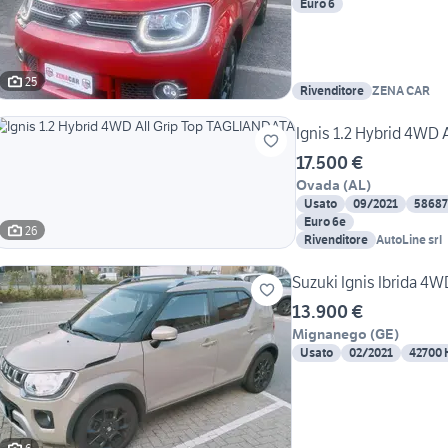
Euro 6
25
Rivenditore
ZENA CAR
Ignis 1.2 Hybrid 4WD 
17.500 €
Ovada
(
AL
)
Usato
09/2021
58687
Euro 6e
26
Rivenditore
AutoLine srl
13.900 €
Mignanego
(
GE
)
Usato
02/2021
42700