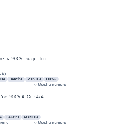
enzina 90CV Dualjet Top
NA
)
 Km
Benzina
Manuale
Euro 6
Mostra numero
 Cool 90CV AllGrip 4x4
m
Benzina
Manuale
Mostra numero
Trento