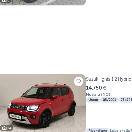
6
Suzuki Ignis 1.2 Hybr
14.750 €
Novara
(
NO
)
Usato
05/2021
75472
24
Rivenditore
Soluzione Sp