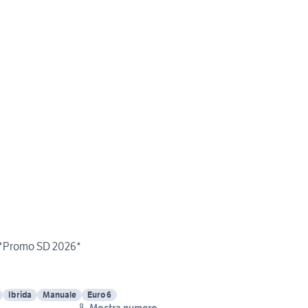
d *Promo SD 2026*
Ibrida
Manuale
Euro 6
Mostra numero