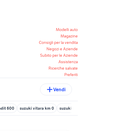
Modelli auto
Magazine
Consigli per la vendita
Negozi e Aziende
Subito per le Aziende
Assistenza
Ricerche salvate
Preferiti
Vendi
ndit 600
suzuki vitara km 0
suzuki naked
moto Suzuki RG 250