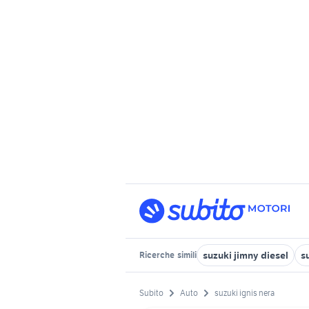
suzuki jimny diesel
s
Ricerche
simili
Subito
Auto
suzuki ignis nera