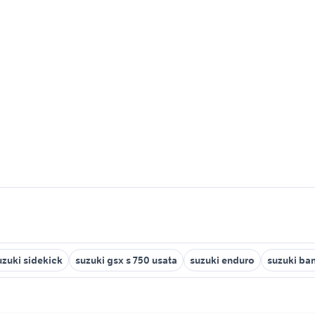
uzuki sidekick
suzuki gsx s 750 usata
suzuki enduro
suzuki ba