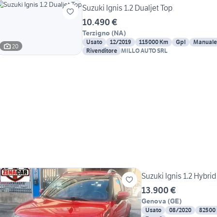
Suzuki Ignis 1.2 Dualjet Top
10.490 €
Terzigno
(
NA
)
Usato
12/2019
115000 Km
Gpl
Manuale
20
Rivenditore
MILLO AUTO SRL
Suzuki Ignis 1.2 Hybri
13.900 €
Genova
(
GE
)
Usato
08/2020
82500