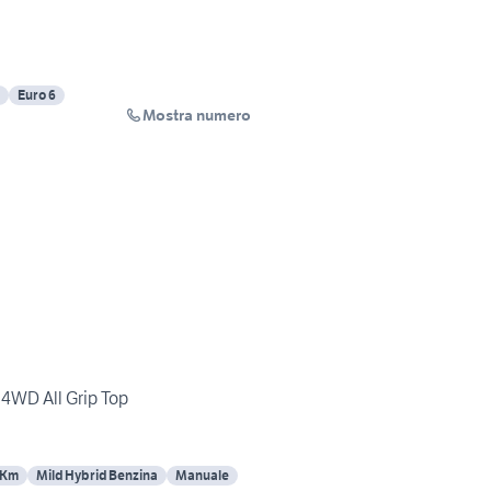
Euro 6
Mostra numero
d 4WD All Grip Top
 Km
Mild Hybrid Benzina
Manuale