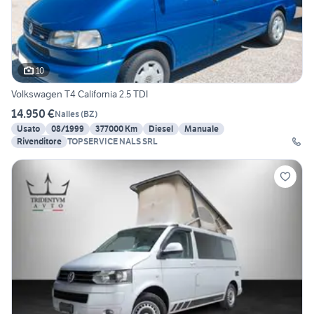
10
Volkswagen T4 California 2.5 TDI
14.950 €
Nalles
(
BZ
)
Usato
08/1999
377000 Km
Diesel
Manuale
Rivenditore
TOPSERVICE NALS SRL