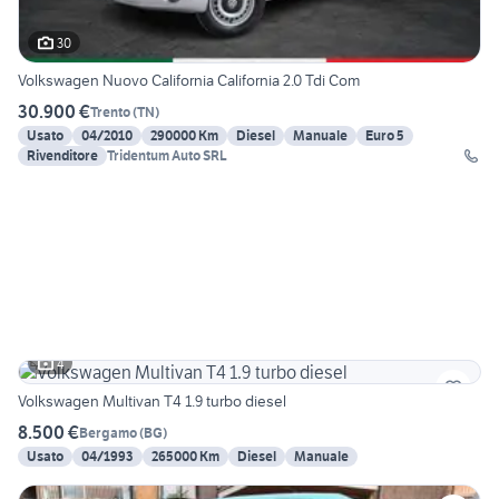
30
Volkswagen Nuovo California California 2.0 Tdi Com
30.900 €
Trento
(
TN
)
Usato
04/2010
290000 Km
Diesel
Manuale
Euro 5
Rivenditore
Tridentum Auto SRL
4
Volkswagen Multivan T4 1.9 turbo diesel
8.500 €
Bergamo
(
BG
)
Usato
04/1993
265000 Km
Diesel
Manuale