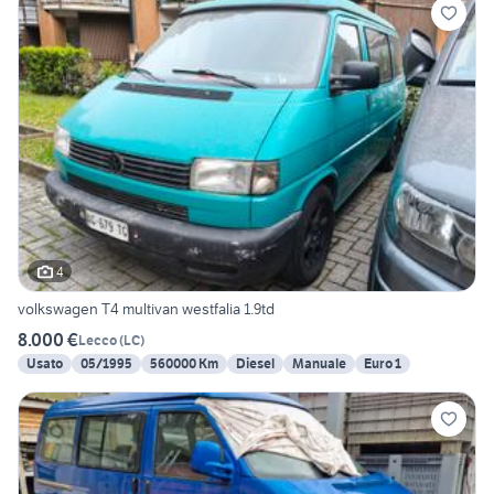
4
volkswagen T4 multivan westfalia 1.9td
8.000 €
Lecco
(
LC
)
Usato
05/1995
560000 Km
Diesel
Manuale
Euro 1