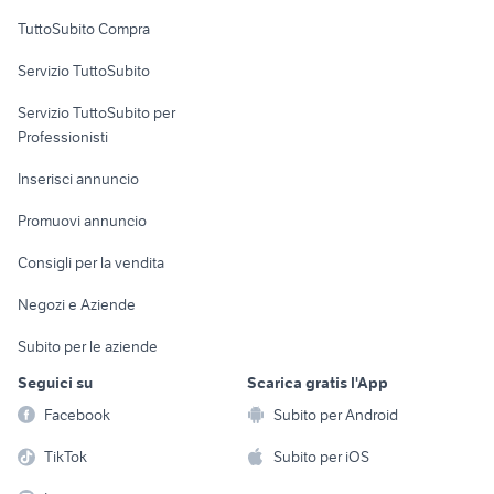
Uffici e Locali
TuttoSubito Compra
commerciali
Servizio TuttoSubito
elettronica
per la casa e la
sports e hobby
Servizio TuttoSubito per
persona
Informatica
Animali
Professionisti
Arredamento e
Console e
Accessori per
Casalinghi
Inserisci annuncio
Videogiochi
animali
Elettrodomestici
Promuovi annuncio
Audio/Video
Musica e Film
Giardino e Fai da te
Consigli per la vendita
Fotografia
Libri e Riviste
Abbigliamento e
Negozi e Aziende
Telefonia
Strumenti Musicali
Accessori
Subito per le aziende
Sports
Tutto per i bambini
Seguici su
Scarica gratis l'App
Biciclette
Facebook
Subito per Android
Collezionismo
TikTok
Subito per iOS