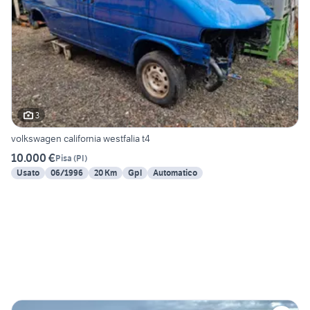
3
volkswagen california westfalia t4
10.000 €
Pisa
(
PI
)
Usato
06/1996
20 Km
Gpl
Automatico