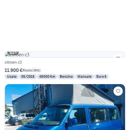
6
citroen c3
11.900 €
Rimini
(
RN
)
Usato
05/2018
48000 Km
Benzina
Manuale
Euro 6