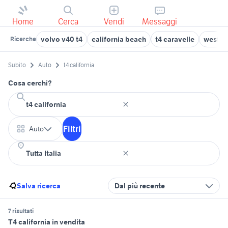
Home
Cerca
Vendi
Messaggi
volvo v40 t4
california beach
t4 caravelle
westfal
Ricerche
Subito
Auto
t4 california
Cosa cerchi?
Filtri
Auto
Salva ricerca
Dal più recente
7 risultati
T4 california in vendita