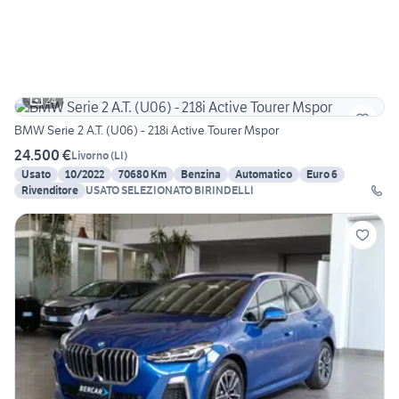
24
BMW Serie 2 A.T. (U06) - 218i Active Tourer Mspor
24.500 €
Livorno
(
LI
)
Usato
10/2022
70680 Km
Benzina
Automatico
Euro 6
Rivenditore
USATO SELEZIONATO BIRINDELLI