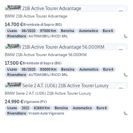
12
BMW 218i Active Tourer Advantage
14.700 €
Brembate di Sopra
(
BG
)
Usato
08/2020
97000 Km
Benzina
Automatico
Euro 6
Rivenditore
AUTOMOBILI RICCI SRL
5
BMW 218i Active Tourer Advantage 56.000KM
17.500 €
Brembate di Sopra
(
BG
)
Usato
08/2020
50000 Km
Benzina
Automatico
Euro 6
Rivenditore
AUTOMOBILI RICCI SRL
30
BMW Serie 2 A.T. (U06) 218i Active Tourer Luxury
24.990 €
Vigevano
(
PV
)
Usato
2022
62860 Km
Benzina
Automatico
Euro 6
Rivenditore
Vroom Auto Vigevano