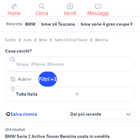
Home
Cerca
Vendi
Messaggi
BMW
bmw z4 Toscana
bmw serie 4 gran coupe Pie
Ricerche
Subito
Auto
Bmw
Serie 2 Active Tourer
Benzina
Cosa cerchi?
Filtri +3
Auto
Salva ricerca
Dal più recente
154 risultati
BMW Serie 2 Active Tourer Benzina usata in vendita