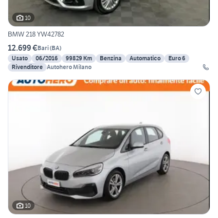
10
BMW 218 YW42782
12.699 €
Bari
(
BA
)
Usato
06/2016
99829 Km
Benzina
Automatico
Euro 6
Rivenditore
Autohero Milano
10