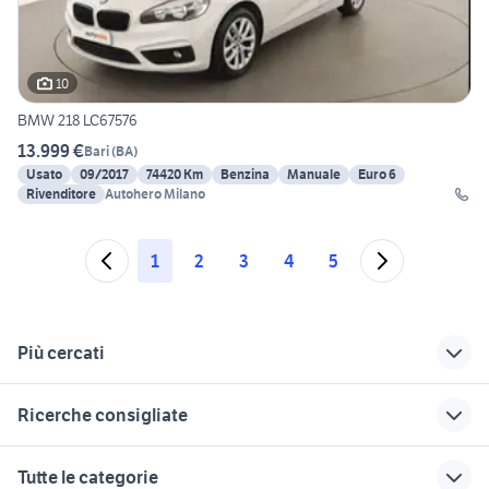
10
BMW 218 LC67576
13.999 €
Bari
(
BA
)
Usato
09/2017
74420 Km
Benzina
Manuale
Euro 6
Rivenditore
Autohero Milano
1
2
3
4
5
Più cercati
Correlati
Richerche simili
Suggerimenti
Ricerche consigliate
auto bmw serie 5
bmw bitonto
freelander td4
Trentino Alto Adige
motore bmw
bmw serie 1 auto Brescia
auto bmw z3 Friuli
bmw 120 auto
Tutte le categorie
provincia
bmw Santa Maria
Venezia Giulia
bmw x1 xline 2016