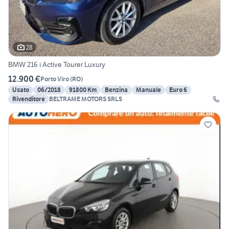
28
BMW 216 i Active Tourer Luxury
12.900 €
Porto Viro
(
RO
)
Usato
06/2018
91800 Km
Benzina
Manuale
Euro 6
Rivenditore
BELTRAME MOTORS SRLS