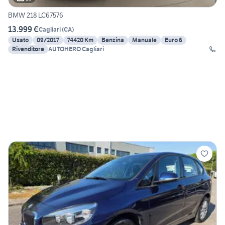
BMW 218 LC67576
13.999 €
Cagliari
(
CA
)
Usato
09/2017
74420 Km
Benzina
Manuale
Euro 6
Rivenditore
AUTOHERO Cagliari