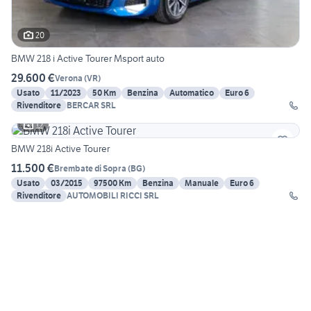
20
BMW 218 i Active Tourer Msport auto
29.600 €
Verona
(
VR
)
Usato
11/2023
50 Km
Benzina
Automatico
Euro 6
Rivenditore
BERCAR SRL
12
BMW 218i Active Tourer
11.500 €
Brembate di Sopra
(
BG
)
Usato
03/2015
97500 Km
Benzina
Manuale
Euro 6
Rivenditore
AUTOMOBILI RICCI SRL