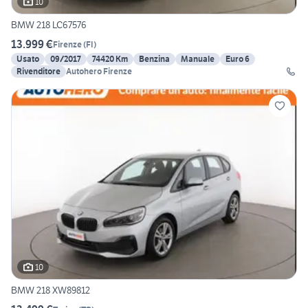
10
BMW 218 LC67576
13.999 €
Firenze
(
FI
)
Usato
09/2017
74420 Km
Benzina
Manuale
Euro 6
Rivenditore
Autohero Firenze
10
BMW 218 XW89812