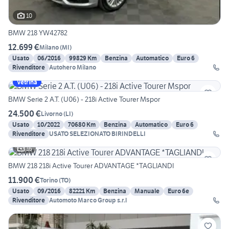
10
BMW 218 YW42782
12.699 €
Milano
(
MI
)
Usato
06/2016
99829 Km
Benzina
Automatico
Euro 6
Rivenditore
Autohero Milano
Vetrina
BMW Serie 2 A.T. (U06) - 218i Active Tourer Mspor
24.500 €
Livorno
(
LI
)
Usato
10/2022
70680 Km
Benzina
Automatico
Euro 6
Rivenditore
USATO SELEZIONATO BIRINDELLI
16
BMW 218 218i Active Tourer ADVANTAGE *TAGLIANDI
11.900 €
Torino
(
TO
)
Usato
09/2016
82221 Km
Benzina
Manuale
Euro 6e
Rivenditore
Automoto Marco Group s.r.l