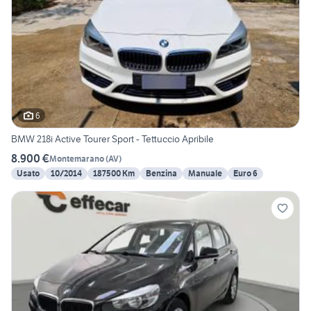
6
BMW 218i Active Tourer Sport - Tettuccio Apribile
8.900 €
Montemarano
(
AV
)
Usato
10/2014
187500 Km
Benzina
Manuale
Euro 6