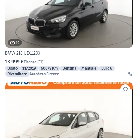
10
BMW 216 UD11293
13.999 €
Firenze
(
FI
)
Usato
11/2019
50679 Km
Benzina
Manuale
Euro 6
Rivenditore
Autohero Firenze