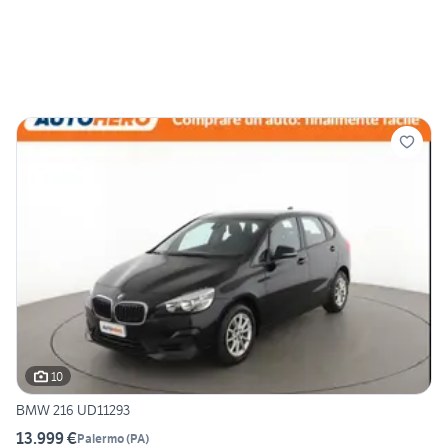
10
BMW 216 UD11293
13.999 €
Palermo
(
PA
)