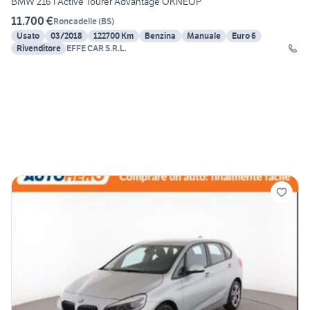
BMW 216 i Active Tourer Advantage OKNEOP
11.700 €
Roncadelle
(
BS
)
Usato
03/2018
122700 Km
Benzina
Manuale
Euro 6
Rivenditore
EFFE CAR S.R.L.