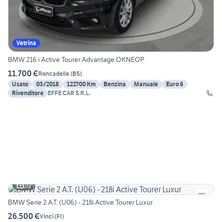
Vetrina
BMW 216 i Active Tourer Advantage OKNEOP
11.700 €
Roncadelle
(
BS
)
Usato
03/2018
122700 Km
Benzina
Manuale
Euro 6
Rivenditore
EFFE CAR S.R.L.
22
BMW Serie 2 A.T. (U06) - 218i Active Tourer Luxur
26.500 €
Vinci
(
FI
)