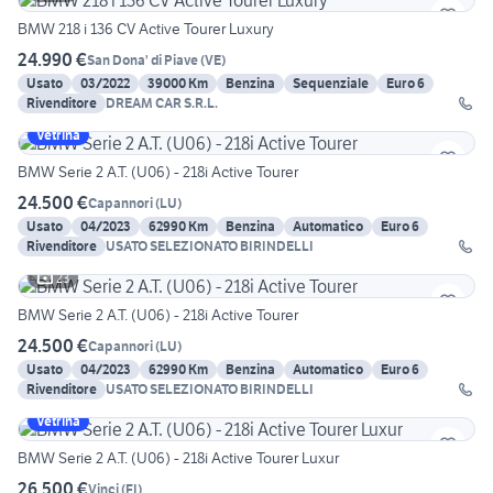
BMW 218 i 136 CV Active Tourer Luxury
24.990 €
San Dona' di Piave
(
VE
)
Usato
03/2022
39000 Km
Benzina
Sequenziale
Euro 6
Rivenditore
DREAM CAR S.R.L.
Vetrina
BMW Serie 2 A.T. (U06) - 218i Active Tourer
24.500 €
Capannori
(
LU
)
Usato
04/2023
62990 Km
Benzina
Automatico
Euro 6
Rivenditore
USATO SELEZIONATO BIRINDELLI
23
BMW Serie 2 A.T. (U06) - 218i Active Tourer
24.500 €
Capannori
(
LU
)
Usato
04/2023
62990 Km
Benzina
Automatico
Euro 6
Rivenditore
USATO SELEZIONATO BIRINDELLI
Vetrina
BMW Serie 2 A.T. (U06) - 218i Active Tourer Luxur
26.500 €
Vinci
(
FI
)