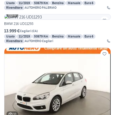
Usato
11/2019
50679 Km
Benzina
Manuale
Euro 6
Rivenditore
AUTOHERO PALERMO
10
BMW 216 UD11293
13.999 €
Cagliari
(
CA
)
Usato
11/2019
50679 Km
Benzina
Manuale
Euro 6
Rivenditore
AUTOHERO Cagliari
10