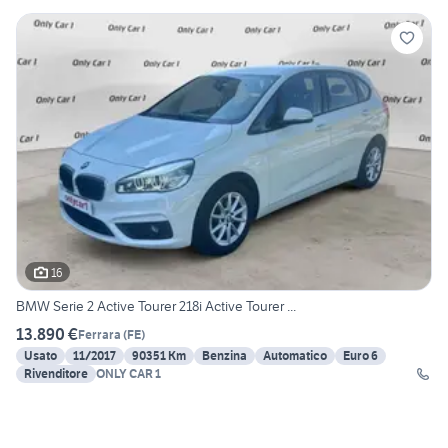
16
BMW Serie 2 Active Tourer 218i Active Tourer ...
13.890 €
Ferrara
(
FE
)
Usato
11/2017
90351 Km
Benzina
Automatico
Euro 6
Rivenditore
ONLY CAR 1