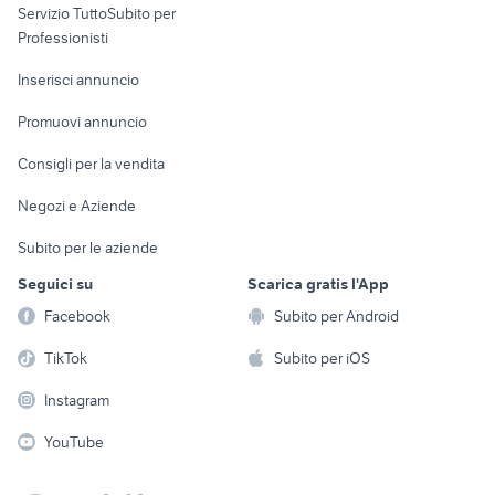
Servizio TuttoSubito per
persona
Informatica
Animali
Professionisti
Arredamento e
Console e
Accessori per
Casalinghi
Inserisci annuncio
Videogiochi
animali
Elettrodomestici
Promuovi annuncio
Audio/Video
Musica e Film
Giardino e Fai da te
Consigli per la vendita
Fotografia
Libri e Riviste
Abbigliamento e
Negozi e Aziende
Telefonia
Strumenti Musicali
Accessori
Subito per le aziende
Sports
Tutto per i bambini
Seguici su
Scarica gratis l'App
Biciclette
Facebook
Subito per Android
Collezionismo
TikTok
Subito per iOS
Instagram
YouTube