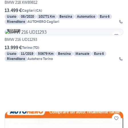
BMW 218 XW89812
13.499 €
Cagliari
(
CA
)
Usato
08/2020
101771 Km
Benzina
Automatico
Euro 6
Rivenditore
AUTOHERO Cagliari
10
BMW 216 UD11293
13.999 €
Torino
(
TO
)
Usato
11/2019
50679 Km
Benzina
Manuale
Euro 6
Rivenditore
Autohero Torino