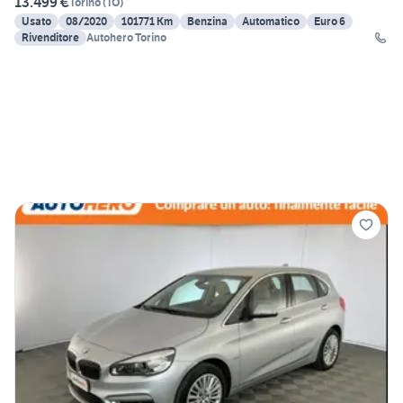
13.499 €
Torino
(
TO
)
Usato
08/2020
101771 Km
Benzina
Automatico
Euro 6
Rivenditore
Autohero Torino