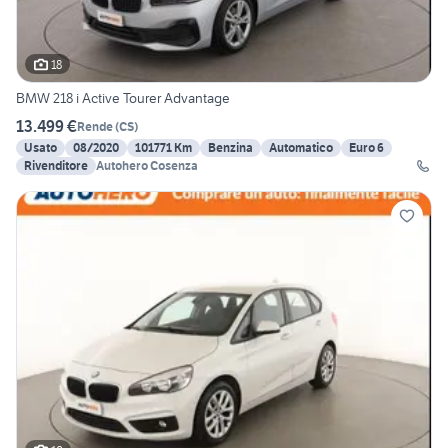
18
BMW 218 i Active Tourer Advantage
13.499 €
Rende
(
CS
)
Usato
08/2020
101771 Km
Benzina
Automatico
Euro 6
Rivenditore
Autohero Cosenza