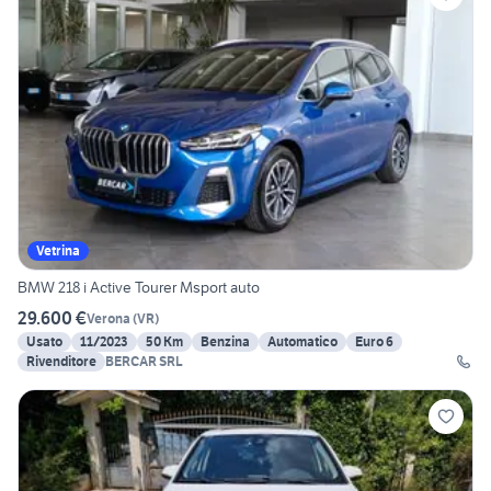
Vetrina
BMW 218 i Active Tourer Msport auto
29.600 €
Verona
(
VR
)
Usato
11/2023
50 Km
Benzina
Automatico
Euro 6
Rivenditore
BERCAR SRL