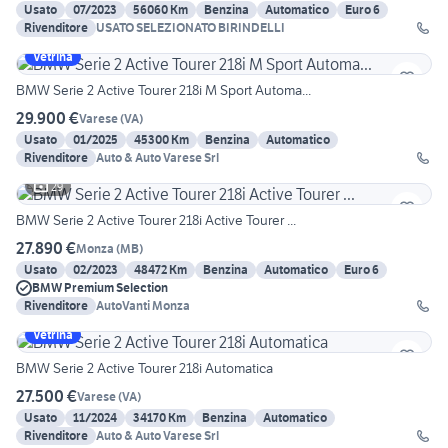
Usato
07/2023
56060 Km
Benzina
Automatico
Euro 6
Rivenditore
USATO SELEZIONATO BIRINDELLI
Vetrina
BMW Serie 2 Active Tourer 218i M Sport Automa...
29.900 €
Varese
(
VA
)
Usato
01/2025
45300 Km
Benzina
Automatico
Rivenditore
Auto & Auto Varese Srl
29
BMW Serie 2 Active Tourer 218i Active Tourer ...
27.890 €
Monza
(
MB
)
Usato
02/2023
48472 Km
Benzina
Automatico
Euro 6
BMW Premium Selection
Rivenditore
AutoVanti Monza
Vetrina
BMW Serie 2 Active Tourer 218i Automatica
27.500 €
Varese
(
VA
)
Usato
11/2024
34170 Km
Benzina
Automatico
Rivenditore
Auto & Auto Varese Srl