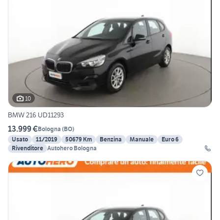
10
BMW 216 UD11293
13.999 €
Bologna
(
BO
)
Usato
11/2019
50679 Km
Benzina
Manuale
Euro 6
Rivenditore
Autohero Bologna