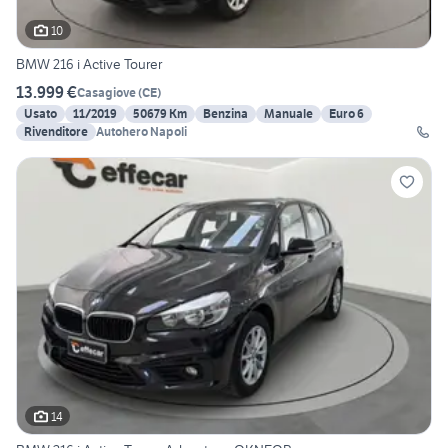
10
BMW 216 i Active Tourer
13.999 €
Casagiove
(
CE
)
Usato
11/2019
50679 Km
Benzina
Manuale
Euro 6
Rivenditore
Autohero Napoli
14