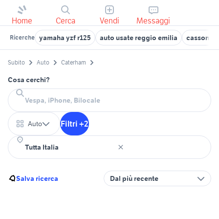
Home
Cerca
Vendi
Messaggi
yamaha yzf r125
auto usate reggio emilia
cassoni sc
Ricerche
Subito
Auto
Caterham
Cosa cerchi?
Filtri +2
Auto
Salva ricerca
Dal più recente