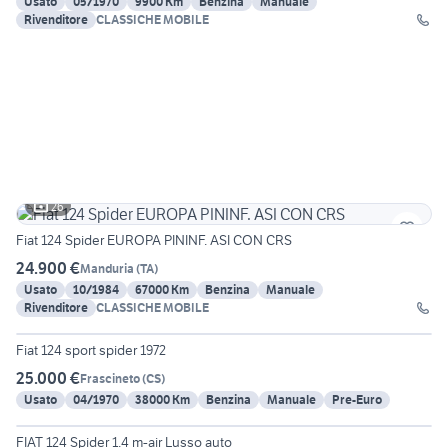
Usato
05/1970
9900 Km
Benzina
Manuale
Rivenditore
CLASSICHE MOBILE
26
Fiat 124 Spider EUROPA PININF. ASI CON CRS
24.900 €
Manduria
(
TA
)
Usato
10/1984
67000 Km
Benzina
Manuale
Rivenditore
CLASSICHE MOBILE
6
Fiat 124 sport spider 1972
25.000 €
Frascineto
(
CS
)
Usato
04/1970
38000 Km
Benzina
Manuale
Pre-Euro
18
FIAT 124 Spider 1.4 m-air Lusso auto