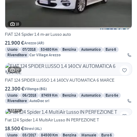
18
FIAT 124 Spider 1.4 m-air Lusso auto
21.900 €
Arezzo
(
AR
)
Usato
07/2018
53480 Km
Benzina
Automatico
Euro 6
Rivenditore
Car Village Arezzo
15
FIAT 124 SPIDER LUSSO 1.4 140CV AUTOMATICA 6 MARCE
22.300 €
Villongo
(
BG
)
Usato
06/2018
87459 Km
Benzina
Automatico
Euro 6e
Rivenditore
AutoDoc srl
30
Fiat 124 Spider 1.4 MultiAir Lusso IN PERFEZIONE T
18.500 €
Strevi
(
AL
)
Usato
03/2017
84500 Km
Benzina
Manuale
Euro 6