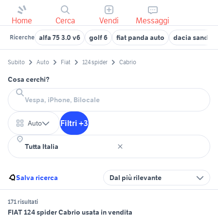
Home
Cerca
Vendi
Messaggi
alfa 75 3.0 v6
golf 6
fiat panda auto
dacia sander
Ricerche
Subito
Auto
Fiat
124 spider
Cabrio
Cosa cerchi?
Filtri +3
Auto
Salva ricerca
Dal più rilevante
171 risultati
FIAT 124 spider Cabrio usata in vendita