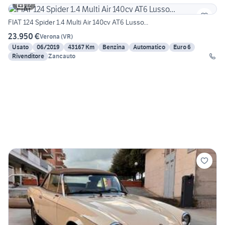
12
FIAT 124 Spider 1.4 Multi Air 140cv AT6 Lusso...
23.950 €
Verona
(
VR
)
Usato
06/2019
43167 Km
Benzina
Automatico
Euro 6
Rivenditore
Zancauto