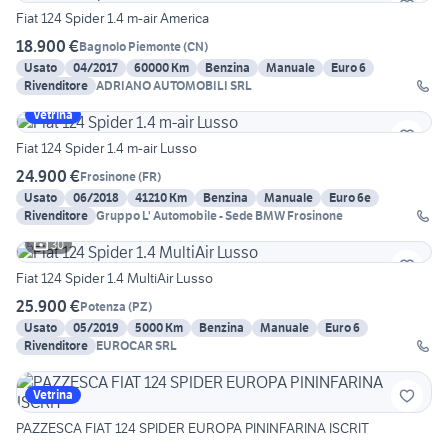
Fiat 124 Spider 1.4 m-air America
18.900 €
Bagnolo Piemonte
(
CN
)
Usato
04/2017
60000 Km
Benzina
Manuale
Euro 6
Rivenditore
ADRIANO AUTOMOBILI SRL
Vetrina
Fiat 124 Spider 1.4 m-air Lusso
24.900 €
Frosinone
(
FR
)
Usato
06/2018
41210 Km
Benzina
Manuale
Euro 6e
Rivenditore
Gruppo L' Automobile - Sede BMW Frosinone
30
Fiat 124 Spider 1.4 MultiAir Lusso
25.900 €
Potenza
(
PZ
)
Usato
05/2019
5000 Km
Benzina
Manuale
Euro 6
Rivenditore
EUROCAR SRL
Vetrina
PAZZESCA FIAT 124 SPIDER EUROPA PININFARINA ISCRIT