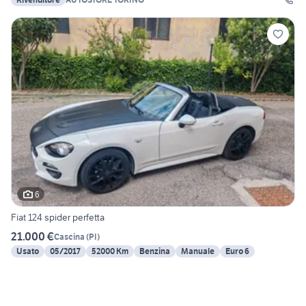
6
Fiat 124 spider perfetta
21.000 €
Cascina
(
PI
)
Usato
05/2017
52000 Km
Benzina
Manuale
Euro 6