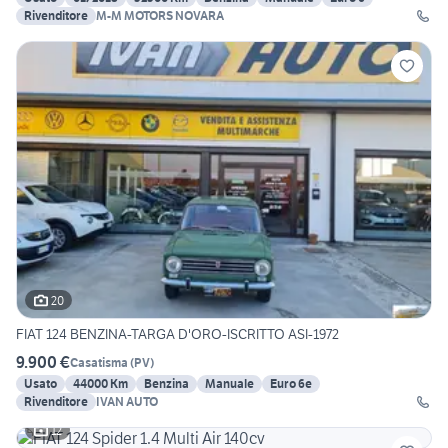
Rivenditore
M-M MOTORS NOVARA
20
FIAT 124 BENZINA-TARGA D'ORO-ISCRITTO ASI-1972
9.900 €
Casatisma
(
PV
)
Usato
44000 Km
Benzina
Manuale
Euro 6e
Rivenditore
IVAN AUTO
12