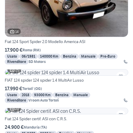
14
Fiat 124 Sport Spider 2.0 Modello America ASI
17.900 €
Roma
(
RM
)
Usato
06/1981
140000 Km
Benzina
Manuale
Pre-Euro
Rivenditore
SD Motors
25
FIAT 124 spider 124 spider 1.4 MultiAir Lusso
17.990 €
Tortoli'
(
OG
)
Usato
2018
93000 Km
Benzina
Manuale
Rivenditore
Vroom Auto Tortolì
23
Fiat 124 Spider certif. ASI con C.R.S.
24.900 €
Manduria
(
TA
)