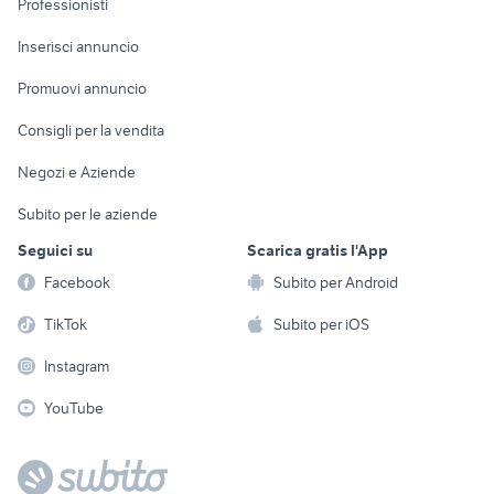
Professionisti
Arredamento e
Console e
Accessori per
Casalinghi
Inserisci annuncio
Videogiochi
animali
Elettrodomestici
Promuovi annuncio
Audio/Video
Musica e Film
Giardino e Fai da te
Consigli per la vendita
Fotografia
Libri e Riviste
Abbigliamento e
Negozi e Aziende
Telefonia
Strumenti Musicali
Accessori
Subito per le aziende
Sports
Tutto per i bambini
Seguici su
Scarica gratis l'App
Biciclette
Facebook
Subito per Android
Collezionismo
TikTok
Subito per iOS
Instagram
YouTube