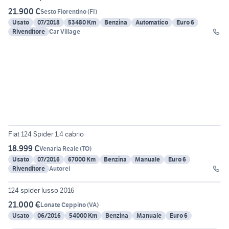
21.900 €
Sesto Fiorentino
(
FI
)
Usato
07/2018
53480 Km
Benzina
Automatico
Euro 6
Rivenditore
Car Village
21
Fiat 124 Spider 1.4 cabrio
18.999 €
Venaria Reale
(
TO
)
Usato
07/2016
67000 Km
Benzina
Manuale
Euro 6
Rivenditore
Autorei
3
124 spider lusso 2016
21.000 €
Lonate Ceppino
(
VA
)
Usato
06/2016
54000 Km
Benzina
Manuale
Euro 6