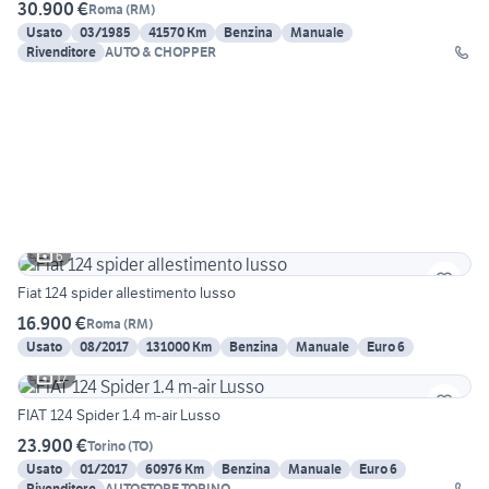
30.900 €
Roma
(
RM
)
Usato
03/1985
41570 Km
Benzina
Manuale
Rivenditore
AUTO & CHOPPER
6
Fiat 124 spider allestimento lusso
16.900 €
Roma
(
RM
)
Usato
08/2017
131000 Km
Benzina
Manuale
Euro 6
17
FIAT 124 Spider 1.4 m-air Lusso
23.900 €
Torino
(
TO
)
Usato
01/2017
60976 Km
Benzina
Manuale
Euro 6
Rivenditore
AUTOSTORE TORINO