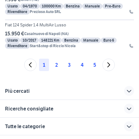
Usato
04/1970
100000 Km
Benzina
Manuale
Pre-Euro
Rivenditore
Prezioso Auto SRL
14
Fiat 124 Spider 1.4 MultiAir Lusso
15.950 €
Casalnuovo di Napoli
(
NA
)
Usato
10/2017
148221 Km
Benzina
Manuale
Euro 6
Rivenditore
Start&stop di Riccio Nicola
1
2
3
4
5
Più cercati
Correlati
Richerche simili
Suggerimenti
Ricerche consigliate
golf 7 1.6 tdi 110cv
jeep in lazio
auto usate
barrafranca
lavoro ivrea
case in vendita terracina
alfa gtam auto
audi rs
Tutte le categorie
moto usate trapani e
cerchi 18 golf 7
casa vacanza san benedetto del
bmw x5m
suzuki gsx s 750 usata
provincia
tronto
auto cabrio
auto usate copertino