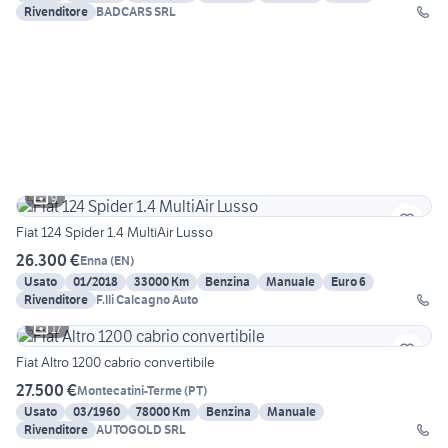
Rivenditore
BADCARS SRL
9
Fiat 124 Spider 1.4 MultiAir Lusso
26.300 €
Enna
(
EN
)
Usato
01/2018
33000 Km
Benzina
Manuale
Euro 6
Rivenditore
F.lli Calcagno Auto
17
Fiat Altro 1200 cabrio convertibile
27.500 €
Montecatini-Terme
(
PT
)
Usato
03/1960
78000 Km
Benzina
Manuale
Rivenditore
AUTOGOLD SRL