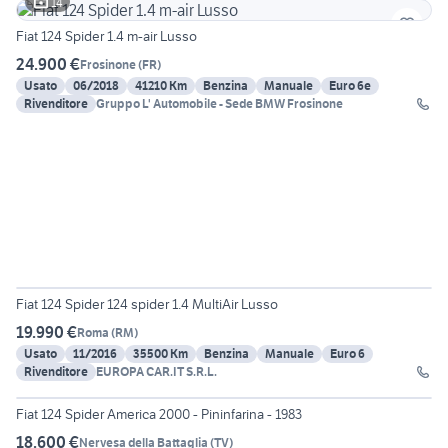
14
Fiat 124 Spider 1.4 m-air Lusso
24.900 €
Frosinone
(
FR
)
Usato
06/2018
41210 Km
Benzina
Manuale
Euro 6e
Rivenditore
Gruppo L' Automobile - Sede BMW Frosinone
20
Fiat 124 Spider 124 spider 1.4 MultiAir Lusso
19.990 €
Roma
(
RM
)
Usato
11/2016
35500 Km
Benzina
Manuale
Euro 6
Rivenditore
EUROPA CAR.IT S.R.L.
13
Fiat 124 Spider America 2000 - Pininfarina - 1983
18.600 €
Nervesa della Battaglia
(
TV
)