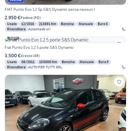
FIAT Punto Evo 1.2 5p S&S Dynamic senza nessun l
2.950 €
Padova
(
PD
)
Usato
12/2016
213891 Km
Benzina
Manuale
Euro 5
Rivenditore
Autoimade srl
6
Fiat Punto Evo 1.2 5 porte S&S Dynamic
3.500 €
Arezzo
(
AR
)
Usato
08/2011
150000 Km
Benzina
Manuale
Euro 5
Rivenditore
AUTO PER TUTTI SRL