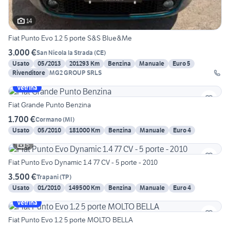
14
Fiat Punto Evo 1.2 5 porte S&S Blue&Me
3.000 €
San Nicola la Strada
(
CE
)
Usato
05/2013
201293 Km
Benzina
Manuale
Euro 5
Rivenditore
MG2 GROUP SRLS
Vetrina
Fiat Grande Punto Benzina
1.700 €
Cormano
(
MI
)
Usato
05/2010
181000 Km
Benzina
Manuale
Euro 4
5
Fiat Punto Evo Dynamic 1.4 77 CV - 5 porte - 2010
3.500 €
Trapani
(
TP
)
Usato
01/2010
149500 Km
Benzina
Manuale
Euro 4
Vetrina
Fiat Punto Evo 1.2 5 porte MOLTO BELLA