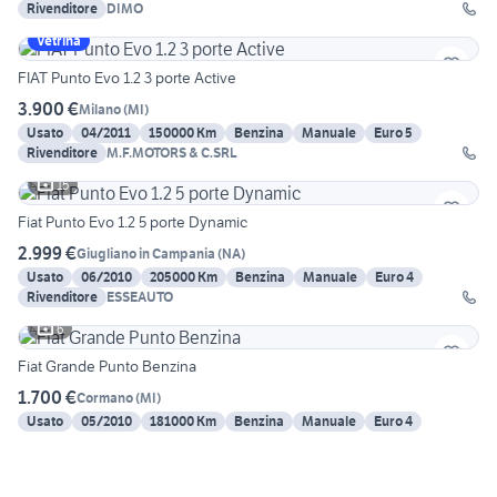
Rivenditore
DIMO
Vetrina
FIAT Punto Evo 1.2 3 porte Active
3.900 €
Milano
(
MI
)
Usato
04/2011
150000 Km
Benzina
Manuale
Euro 5
Rivenditore
M.F.MOTORS & C.SRL
15
Fiat Punto Evo 1.2 5 porte Dynamic
2.999 €
Giugliano in Campania
(
NA
)
Usato
06/2010
205000 Km
Benzina
Manuale
Euro 4
Rivenditore
ESSEAUTO
6
Fiat Grande Punto Benzina
1.700 €
Cormano
(
MI
)
Usato
05/2010
181000 Km
Benzina
Manuale
Euro 4