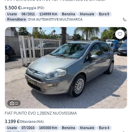
5.500 €
Loreggia
(
PD
)
Usato
08/2011
124999 Km
Benzina
Manuale
Euro 5
Rivenditore
DVA AUTOMOTIVE MULTIMARCA
12
FIAT PUNTO EVO 1.2BENZ NUOVISSIMA
3.199 €
Ottaviano
(
NA
)
Usato
07/2010
165000 Km
Benzina
Manuale
Euro 4