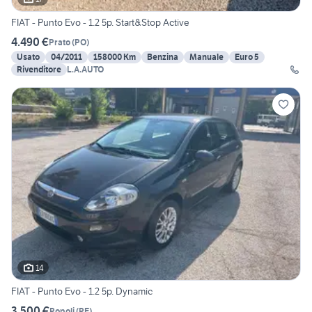
FIAT - Punto Evo - 1.2 5p. Start&Stop Active
4.490 €
Prato
(
PO
)
Usato
04/2011
158000 Km
Benzina
Manuale
Euro 5
Rivenditore
L.A.AUTO
14
FIAT - Punto Evo - 1.2 5p. Dynamic
3.500 €
Popoli
(
PE
)