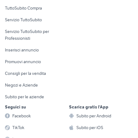
Uffici e Locali
TuttoSubito Compra
commerciali
Servizio TuttoSubito
elettronica
per la casa e la
sports e hobby
Servizio TuttoSubito per
persona
Informatica
Animali
Professionisti
Arredamento e
Console e
Accessori per
Casalinghi
Inserisci annuncio
Videogiochi
animali
Elettrodomestici
Promuovi annuncio
Audio/Video
Musica e Film
Giardino e Fai da te
Consigli per la vendita
Fotografia
Libri e Riviste
Abbigliamento e
Negozi e Aziende
Telefonia
Strumenti Musicali
Accessori
Subito per le aziende
Sports
Tutto per i bambini
Seguici su
Scarica gratis l'App
Biciclette
Facebook
Subito per Android
Collezionismo
TikTok
Subito per iOS