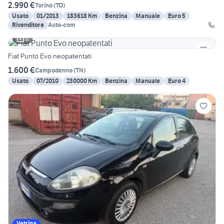
2.990 €
Torino
(
TO
)
Usato
01/2013
183618 Km
Benzina
Manuale
Euro 5
Rivenditore
Auto-com
6
Fiat Punto Evo neopatentati
1.600 €
Campodenno
(
TN
)
Usato
07/2010
230000 Km
Benzina
Manuale
Euro 4
Vetrina