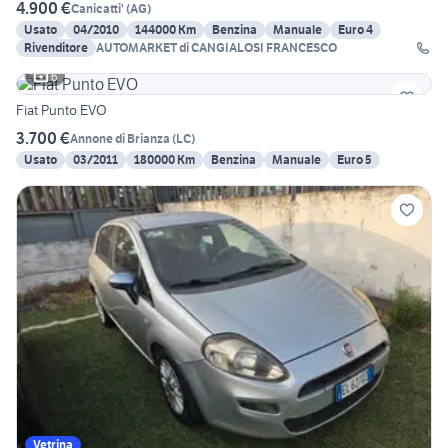
4.900 €
Canicatti'
(
AG
)
Usato
04/2010
144000 Km
Benzina
Manuale
Euro 4
Rivenditore
AUTOMARKET di CANGIALOSI FRANCESCO
6
Fiat Punto EVO
3.700 €
Annone di Brianza
(
LC
)
Usato
03/2011
180000 Km
Benzina
Manuale
Euro 5
Vetrina