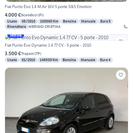
Fiat Punto Evo 1.4 M.Air 16V 5 porte S&S Emotion
4.000 €
Scandicci
(
FI
)
Usato
05/2010
100000 Km
Benzina
Manuale
Euro 5
Rivenditore
MERIGGI CRISTINA
Vetrina
Fiat Punto Evo Dynamic 1.4 77 CV - 5 porte - 2010
3.500 €
Trapani
(
TP
)
Usato
01/2010
149500 Km
Benzina
Manuale
Euro 4