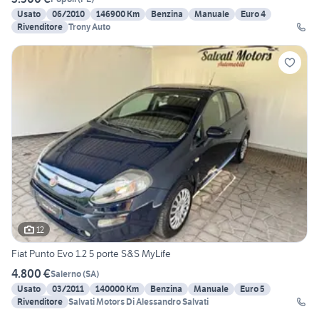
Usato
06/2010
146900 Km
Benzina
Manuale
Euro 4
Rivenditore
Trony Auto
12
Fiat Punto Evo 1.2 5 porte S&S MyLife
4.800 €
Salerno
(
SA
)
Usato
03/2011
140000 Km
Benzina
Manuale
Euro 5
Rivenditore
Salvati Motors Di Alessandro Salvati