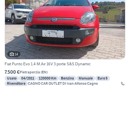
14
Fiat Punto Evo 1.4 M.Air 16V 3 porte S&S Dynamic
7.500 €
Pietraperzia
(
EN
)
Usato
04/2011
120000 Km
Benzina
Manuale
Euro 5
Rivenditore
CAGNO CAR OUTLET DI Ivan Alfonso Cagno