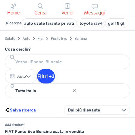
Home
Cerca
Vendi
Messaggi
auto usate taranto privati
toyota rav4
golf 8 gti
a
Ricerche
Subito
Auto
Fiat
Punto Evo
Benzina
Cosa cerchi?
Filtri +3
Auto
Salva ricerca
Dal più rilevante
444 risultati
FIAT Punto Evo Benzina usata in vendita