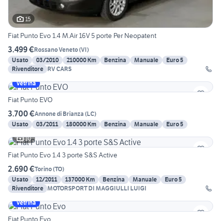
15
Fiat Punto Evo 1.4 M.Air 16V 5 porte Per Neopatent
3.499 €
Rossano Veneto
(
VI
)
Usato
03/2010
210000 Km
Benzina
Manuale
Euro 5
Rivenditore
RV CARS
Vetrina
Fiat Punto EVO
3.700 €
Annone di Brianza
(
LC
)
Usato
03/2011
180000 Km
Benzina
Manuale
Euro 5
10
Fiat Punto Evo 1.4 3 porte S&S Active
2.690 €
Torino
(
TO
)
Usato
12/2011
137000 Km
Benzina
Manuale
Euro 5
Rivenditore
MOTORSPORT DI MAGGIULLI LUIGI
Vetrina
Fiat Punto Evo