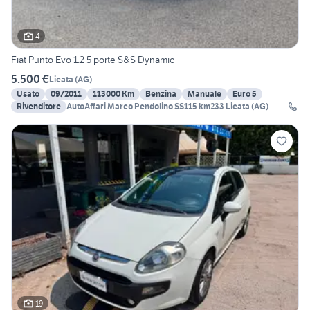
4
Fiat Punto Evo 1.2 5 porte S&S Dynamic
5.500 €
Licata
(
AG
)
Usato
09/2011
113000 Km
Benzina
Manuale
Euro 5
Rivenditore
AutoAffari Marco Pendolino SS115 km233 Licata (AG)
19