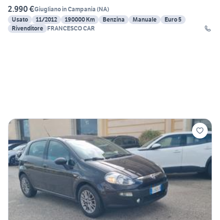
2.990 €
Giugliano in Campania
(
NA
)
Usato
11/2012
190000 Km
Benzina
Manuale
Euro 5
Rivenditore
FRANCESCO CAR