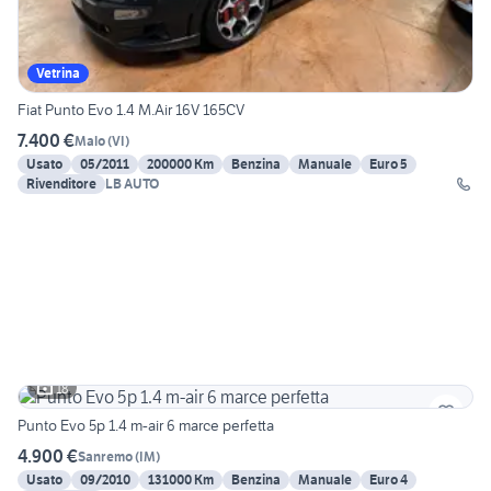
Vetrina
Fiat Punto Evo 1.4 M.Air 16V 165CV
7.400 €
Malo
(
VI
)
Usato
05/2011
200000 Km
Benzina
Manuale
Euro 5
Rivenditore
LB AUTO
18
Punto Evo 5p 1.4 m-air 6 marce perfetta
4.900 €
Sanremo
(
IM
)
Usato
09/2010
131000 Km
Benzina
Manuale
Euro 4