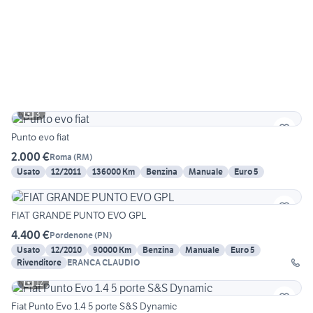
3
Punto evo fiat
2.000 €
Roma
(
RM
)
Usato
12/2011
136000 Km
Benzina
Manuale
Euro 5
FIAT GRANDE PUNTO EVO GPL
4.400 €
Pordenone
(
PN
)
Usato
12/2010
90000 Km
Benzina
Manuale
Euro 5
Rivenditore
ERANCA CLAUDIO
12
Fiat Punto Evo 1.4 5 porte S&S Dynamic