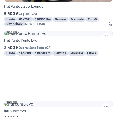
Fiat Punto 1.2 3p. Lounge
5.500 €
Cagliari
(
CA
)
Usato
08/2011
170000 Km
Benzina
Manuale
Euro 5
Rivenditore
NEW SKY CAR
6
Fiat Punto Punto Evo
3.500 €
Quartu Sant'Elena
(
CA
)
Usato
11/2009
119220 Km
Benzina
Manuale
Euro 4
6
fiat punto evo