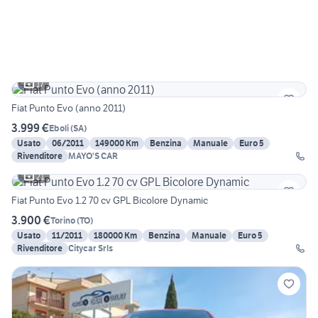
17
Fiat Punto Evo (anno 2011)
3.999 €
Eboli
(
SA
)
Usato
06/2011
149000 Km
Benzina
Manuale
Euro 5
Rivenditore
MAYO'S CAR
21
Fiat Punto Evo 1.2 70 cv GPL Bicolore Dynamic
3.900 €
Torino
(
TO
)
Usato
11/2011
180000 Km
Benzina
Manuale
Euro 5
Rivenditore
Citycar Srls