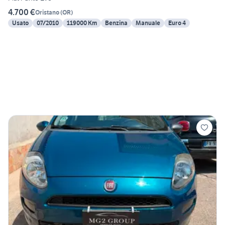
4.700 €
Oristano
(
OR
)
Usato
07/2010
119000 Km
Benzina
Manuale
Euro 4