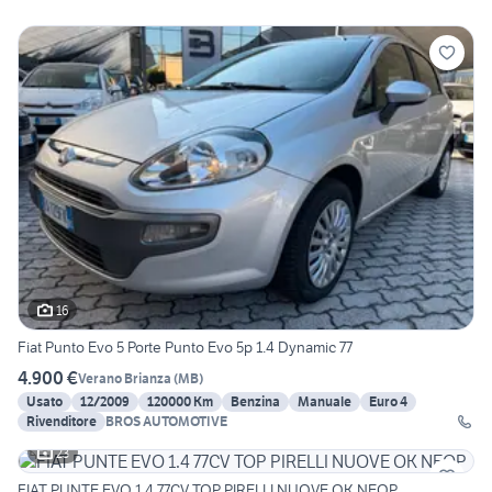
16
Fiat Punto Evo 5 Porte Punto Evo 5p 1.4 Dynamic 77
4.900 €
Verano Brianza
(
MB
)
Usato
12/2009
120000 Km
Benzina
Manuale
Euro 4
Rivenditore
BROS AUTOMOTIVE
23
FIAT PUNTE EVO 1.4 77CV TOP PIRELLI NUOVE OK NEOP