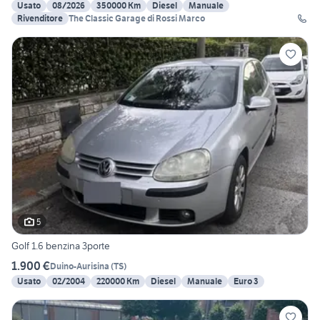
Usato
08/2026
350000 Km
Diesel
Manuale
Rivenditore
The Classic Garage di Rossi Marco
5
Golf 1.6 benzina 3porte
1.900 €
Duino-Aurisina
(
TS
)
Usato
02/2004
220000 Km
Diesel
Manuale
Euro 3