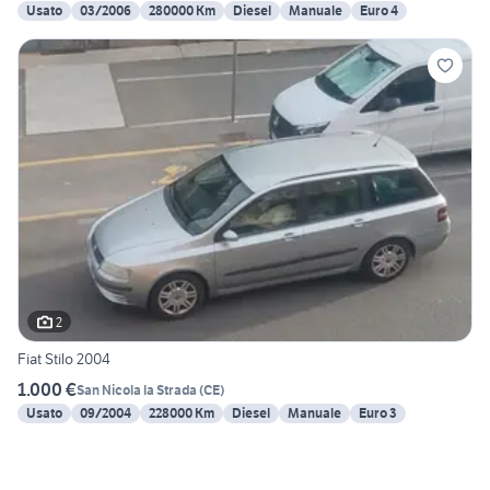
Usato
03/2006
280000 Km
Diesel
Manuale
Euro 4
2
Fiat Stilo 2004
1.000 €
San Nicola la Strada
(
CE
)
Usato
09/2004
228000 Km
Diesel
Manuale
Euro 3