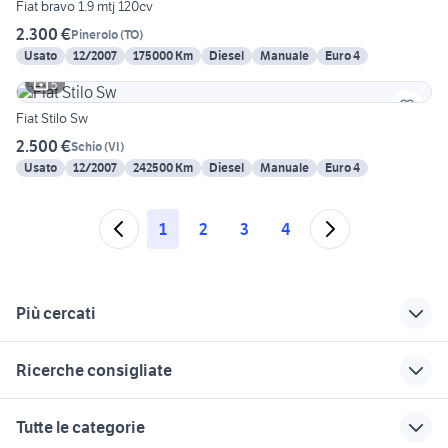
Fiat bravo 1.9 mtj 120cv
2.300 €
Pinerolo
(
TO
)
Usato
12/2007
175000 Km
Diesel
Manuale
Euro 4
5
Fiat Stilo Sw
2.500 €
Schio
(
VI
)
Usato
12/2007
242500 Km
Diesel
Manuale
Euro 4
1
2
3
4
Più cercati
Correlati
Richerche simili
Suggerimenti
Ricerche consigliate
golf 4 r32
alfa gtam auto
golf 7 1.6 tdi 110cv
canarini in vendita veneto
seconda mano Terrasini
volante smart
motore citroen c3
gallina araucana
Tutte le categorie
animali
skoda kamiq metano
armadi da esterno in alluminio
fiat punto gpl
seconda mano Oria