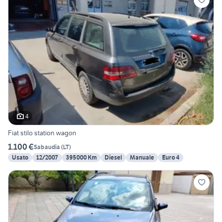
4
Fiat stilo station wagon
1.100 €
Sabaudia
(
LT
)
Usato
12/2007
395000 Km
Diesel
Manuale
Euro 4