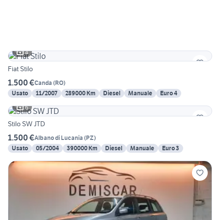
4
Fiat Stilo
1.500 €
Canda
(
RO
)
Usato
11/2007
289000 Km
Diesel
Manuale
Euro 4
6
Stilo SW JTD
1.500 €
Albano di Lucania
(
PZ
)
Usato
05/2004
390000 Km
Diesel
Manuale
Euro 3