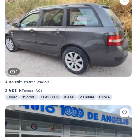
2
Auto stilo station wagon
3.500 €
Favara
(
AG
)
Usato
11/2007
112000 Km
Diesel
Manuale
Euro 4