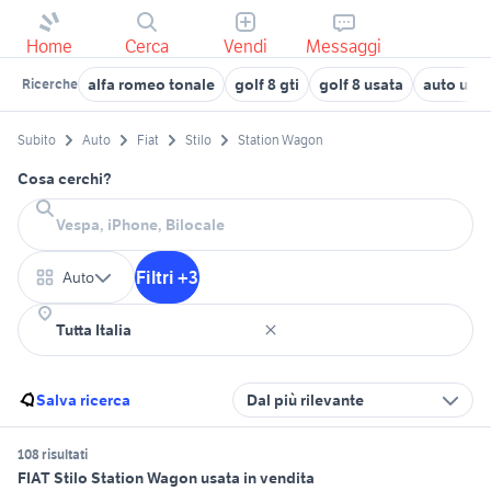
Home
Cerca
Vendi
Messaggi
alfa romeo tonale
golf 8 gti
golf 8 usata
auto usat
Ricerche
Subito
Auto
Fiat
Stilo
Station Wagon
Cosa cerchi?
Filtri +3
Auto
Salva ricerca
Dal più rilevante
108 risultati
FIAT Stilo Station Wagon usata in vendita