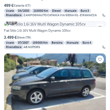
499 €
Catania
(
CT
)
Usato
04/2003
210000 Km
Diesel
Manuale
Euro 3
Rivenditore
ZAMPOGNAUTO CATANIA VIA SIENA N1 - E RAMACCA
15
Fiat Stilo 1.6i 16V Multi Wagon Dynamic 105cv
3.499 €
Giove
(
TR
)
Usato
07/2007
159000 Km
Benzina
Manuale
Euro 4
Rivenditore
AB MOTORS