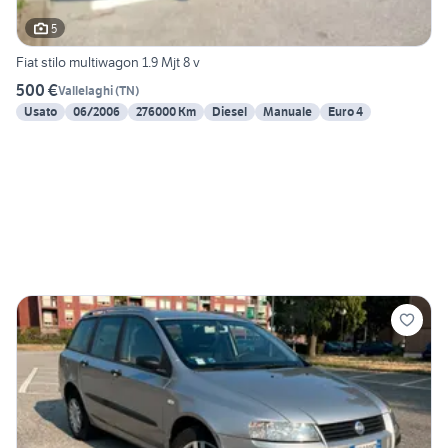
5
Fiat stilo multiwagon 1.9 Mjt 8 v
500 €
Vallelaghi
(
TN
)
Usato
06/2006
276000 Km
Diesel
Manuale
Euro 4