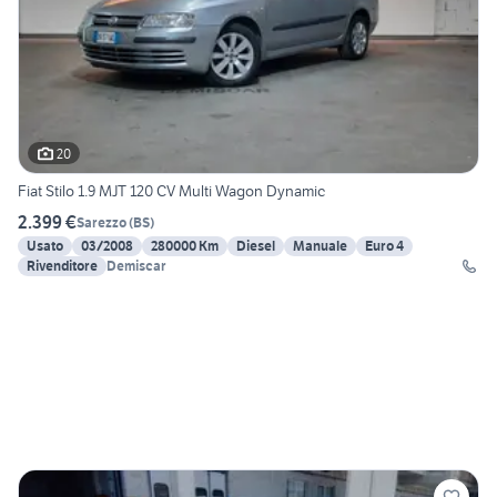
20
Fiat Stilo 1.9 MJT 120 CV Multi Wagon Dynamic
2.399 €
Sarezzo
(
BS
)
Usato
03/2008
280000 Km
Diesel
Manuale
Euro 4
Rivenditore
Demiscar