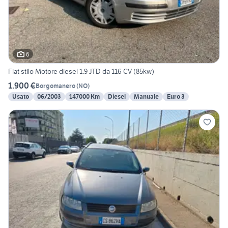
6
Fiat stilo Motore diesel 1.9 JTD da 116 CV (85kw)
1.900 €
Borgomanero
(
NO
)
Usato
06/2003
147000 Km
Diesel
Manuale
Euro 3