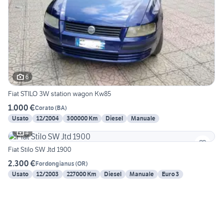
6
Fiat STILO 3W station wagon Kw85
1.000 €
Corato
(
BA
)
Usato
12/2004
300000 Km
Diesel
Manuale
4
Fiat Stilo SW Jtd 1900
2.300 €
Fordongianus
(
OR
)
Usato
12/2003
227000 Km
Diesel
Manuale
Euro 3