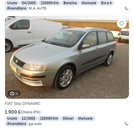
Usato
04/2003
220000 Km
Benzina
Manuale
Euro 4
Rivenditore
M.A. AUTO
11
FIAT Stilo DYNAMIC
1.900 €
Chions
(
PN
)
Usato
12/2003
218000 Km
Diesel
Manuale
Rivenditore
gp auto