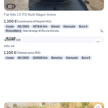
5
Fiat Stilo 1.9 JTD Multi Wagon Active
1.300 €
Casalnuovo di Napoli
(
NA
)
Usato
06/2004
457841 Km
Diesel
Manuale
Euro 3
Rivenditore
Start&stop di Riccio Nicola
3
stilo sw
1.100 €
Villamarzana
(
RO
)
Usato
09/2003
150000 Km
Benzina
Manuale
Euro 5