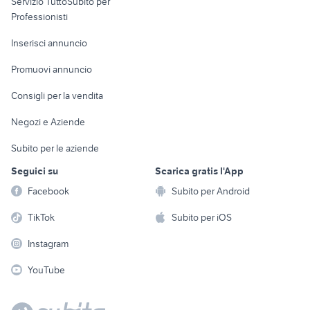
Servizio TuttoSubito per
persona
Informatica
Animali
Professionisti
Arredamento e
Console e
Accessori per
Casalinghi
Inserisci annuncio
Videogiochi
animali
Elettrodomestici
Promuovi annuncio
Audio/Video
Musica e Film
Giardino e Fai da te
Consigli per la vendita
Fotografia
Libri e Riviste
Abbigliamento e
Negozi e Aziende
Telefonia
Strumenti Musicali
Accessori
Subito per le aziende
Sports
Tutto per i bambini
Seguici su
Scarica gratis l'App
Biciclette
Facebook
Subito per Android
Collezionismo
TikTok
Subito per iOS
Instagram
YouTube