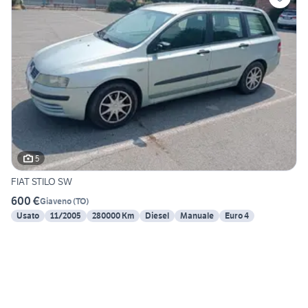
5
FIAT STILO SW
600 €
Giaveno
(
TO
)
Usato
11/2005
280000 Km
Diesel
Manuale
Euro 4