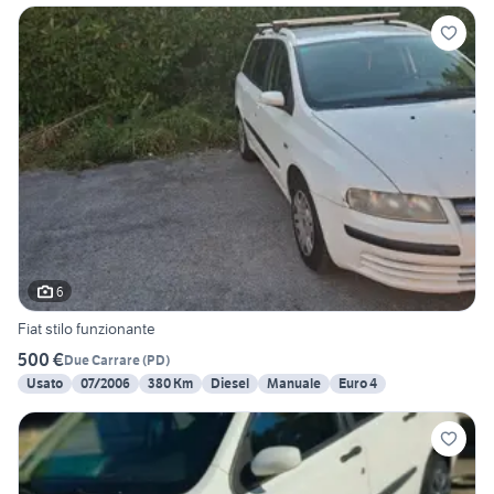
6
Fiat stilo funzionante
500 €
Due Carrare
(
PD
)
Usato
07/2006
380 Km
Diesel
Manuale
Euro 4