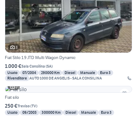
8
Fiat Stilo 1.9 JTD Multi Wagon Dynamic
1.000 €
Sala Consilina
(
SA
)
Usato
07/2004
290000 Km
Diesel
Manuale
Euro 3
Rivenditore
AUTO 1000 DE ANGELIS - SALA CONSILINA
2
Fiat silo
250 €
Treviso
(
TV
)
Usato
09/2003
300000 Km
Diesel
Manuale
Euro 3