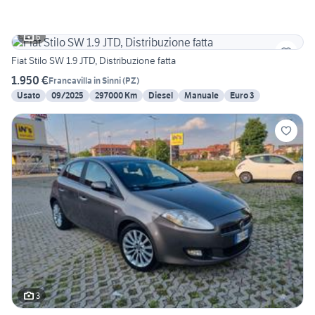
6
Fiat Stilo SW 1.9 JTD, Distribuzione fatta
1.950 €
Francavilla in Sinni
(
PZ
)
Usato
09/2025
297000 Km
Diesel
Manuale
Euro 3
3