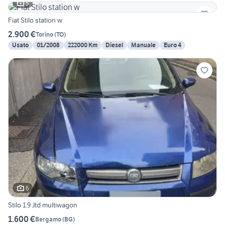
5
Fiat Stilo station w
2.900 €
Torino
(
TO
)
Usato
01/2008
222000 Km
Diesel
Manuale
Euro 4
6
Stilo 1.9 Jtd multiwagon
1.600 €
Bergamo
(
BG
)