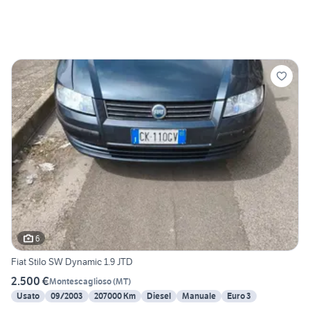
6
Fiat Stilo SW Dynamic 1.9 JTD
2.500 €
Montescaglioso
(
MT
)
Usato
09/2003
207000 Km
Diesel
Manuale
Euro 3