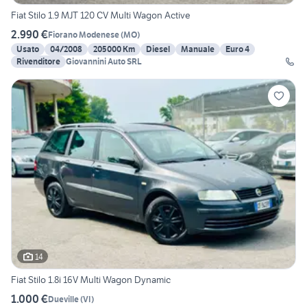
Fiat Stilo 1.9 MJT 120 CV Multi Wagon Active
2.990 €
Fiorano Modenese
(
MO
)
Usato
04/2008
205000 Km
Diesel
Manuale
Euro 4
Rivenditore
Giovannini Auto SRL
14
Fiat Stilo 1.8i 16V Multi Wagon Dynamic
1.000 €
Dueville
(
VI
)