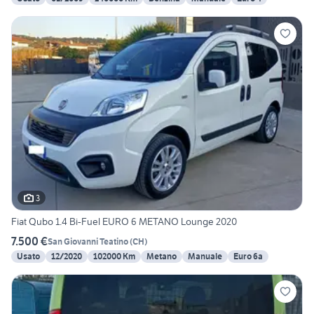
3
Fiat Qubo 1.4 Bi-Fuel EURO 6 METANO Lounge 2020
7.500 €
San Giovanni Teatino
(
CH
)
Usato
12/2020
102000 Km
Metano
Manuale
Euro 6a