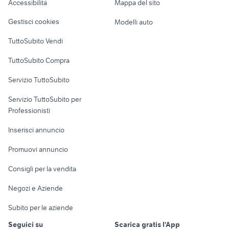
Accessibilità
Mappa del sito
affitti imola
lupo cecoslovacco cucciolo
Loft, mansarde e
Veicoli commerciali
altro
Gestisci cookies
Modelli auto
Case vacanza
TuttoSubito Vendi
Uffici e Locali
TuttoSubito Compra
commerciali
Servizio TuttoSubito
elettronica
per la casa e la
sports e hobby
Servizio TuttoSubito per
persona
Informatica
Animali
Professionisti
Arredamento e
Console e
Accessori per
Casalinghi
Inserisci annuncio
Videogiochi
animali
Elettrodomestici
Promuovi annuncio
Audio/Video
Musica e Film
Giardino e Fai da te
Consigli per la vendita
Fotografia
Libri e Riviste
Abbigliamento e
Negozi e Aziende
Telefonia
Strumenti Musicali
Accessori
Subito per le aziende
Sports
Tutto per i bambini
Seguici su
Scarica gratis l'App