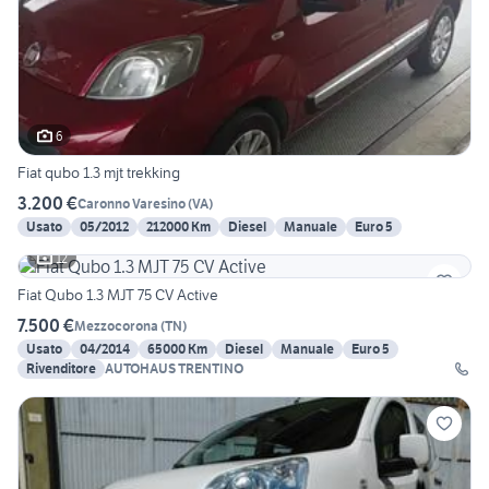
6
Fiat qubo 1.3 mjt trekking
3.200 €
Caronno Varesino
(
VA
)
Usato
05/2012
212000 Km
Diesel
Manuale
Euro 5
12
Fiat Qubo 1.3 MJT 75 CV Active
7.500 €
Mezzocorona
(
TN
)
Usato
04/2014
65000 Km
Diesel
Manuale
Euro 5
Rivenditore
AUTOHAUS TRENTINO