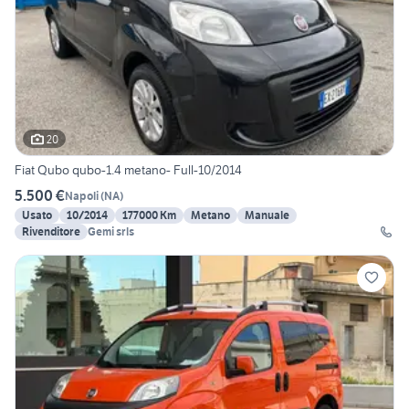
20
Fiat Qubo qubo-1.4 metano- Full-10/2014
5.500 €
Napoli
(
NA
)
Usato
10/2014
177000 Km
Metano
Manuale
Rivenditore
Gemi srls