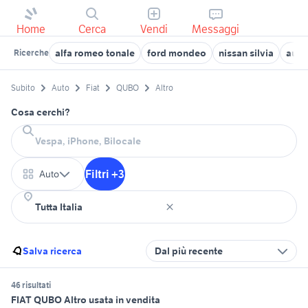
Home
Cerca
Vendi
Messaggi
alfa romeo tonale
ford mondeo
nissan silvia
auto
Ricerche
Subito
Auto
Fiat
QUBO
Altro
Cosa cerchi?
Filtri +3
Auto
Salva ricerca
Dal più recente
46 risultati
FIAT QUBO Altro usata in vendita