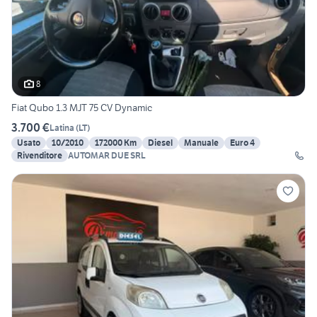
8
Fiat Qubo 1.3 MJT 75 CV Dynamic
3.700 €
Latina
(
LT
)
Usato
10/2010
172000 Km
Diesel
Manuale
Euro 4
Rivenditore
AUTOMAR DUE SRL