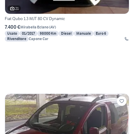
21
Fiat Qubo 1.3 MJT 80 CV Dynamic
7.400 €
Mirabella Eclano
(
AV
)
Usato
01/2017
98000 Km
Diesel
Manuale
Euro 6
Rivenditore
Capone Car