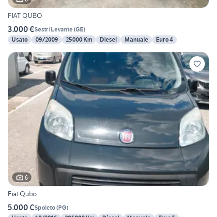
FIAT QUBO
3.000 €
Sestri Levante
(
GE
)
Usato
09/2009
25000 Km
Diesel
Manuale
Euro 4
6
Fiat Qubo
5.000 €
Spoleto
(
PG
)