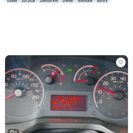
Usato
10/2016
206000 Km
Diesel
Manuale
Euro 5
6