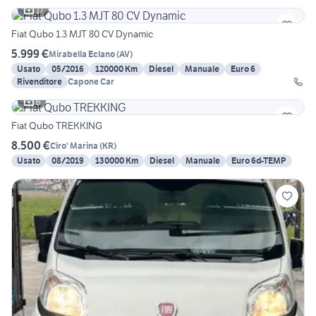
17
Fiat Qubo 1.3 MJT 80 CV Dynamic
5.999 €
Mirabella Eclano
(
AV
)
Usato
05/2016
120000 Km
Diesel
Manuale
Euro 6
Rivenditore
Capone Car
6
Fiat Qubo TREKKING
8.500 €
Ciro' Marina
(
KR
)
Usato
08/2019
130000 Km
Diesel
Manuale
Euro 6d-TEMP