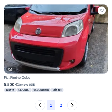
6
Fiat Fiorino Qubo
5.500 €
Genova
(
GE
)
Usato
11/2009
150000 Km
Diesel
1
2