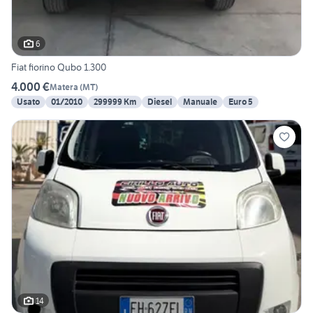
6
Fiat fiorino Qubo 1.300
4.000 €
Matera
(
MT
)
Usato
01/2010
299999 Km
Diesel
Manuale
Euro 5
14