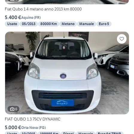
Fiat Qubo 1.4 metano anno 2013 km 80000
5.400 €
Aquino
(
FR
)
Usato
05/2013
80000 Km
Metano
Manuale
Euro 5
6
FIAT QUBO 1.3 75CV DYNAMIC
5.000 €
Orta Nova
(
FG
)
Usato
10/2015
199995 Km
Diesel
Manuale
Euro 6d-TEMP