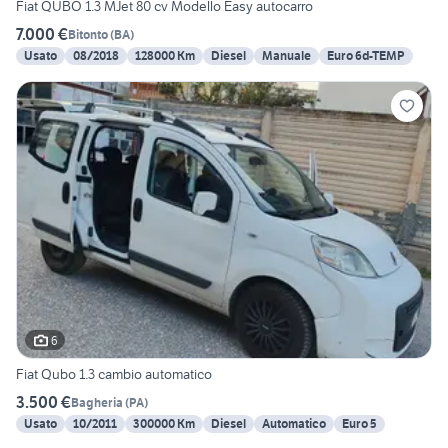
Fiat QUBO 1.3 MJet 80 cv Modello Easy autocarro
7.000 €
Bitonto
(
BA
)
Usato
08/2018
128000 Km
Diesel
Manuale
Euro 6d-TEMP
6
Fiat Qubo 1.3 cambio automatico
3.500 €
Bagheria
(
PA
)
Usato
10/2011
300000 Km
Diesel
Automatico
Euro 5