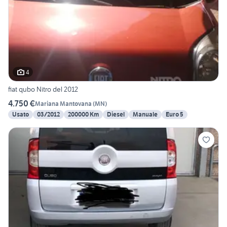
4
fiat qubo Nitro del 2012
4.750 €
Mariana Mantovana
(
MN
)
Usato
03/2012
200000 Km
Diesel
Manuale
Euro 5