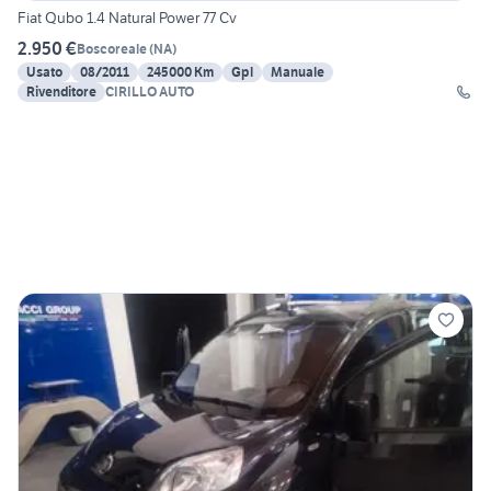
Fiat Qubo 1.4 Natural Power 77 Cv
2.950 €
Boscoreale
(
NA
)
Usato
08/2011
245000 Km
Gpl
Manuale
Rivenditore
CIRILLO AUTO