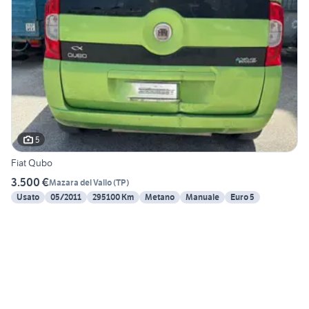
5
Fiat Qubo
3.500 €
Mazara del Vallo
(
TP
)
Usato
05/2011
295100 Km
Metano
Manuale
Euro 5