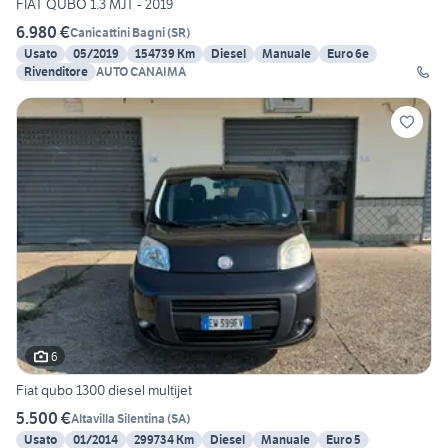
FIAT QUBO 1.3 MJT - 2019
6.980 €
Canicattini Bagni
(
SR
)
Usato
05/2019
154739 Km
Diesel
Manuale
Euro 6e
Rivenditore
AUTO CANAIMA
6
Fiat qubo 1300 diesel multijet
5.500 €
Altavilla Silentina
(
SA
)
Usato
01/2014
299734 Km
Diesel
Manuale
Euro 5