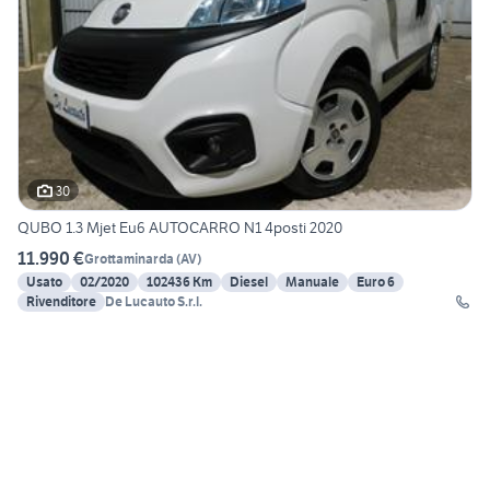
30
QUBO 1.3 Mjet Eu6 AUTOCARRO N1 4posti 2020
11.990 €
Grottaminarda
(
AV
)
Usato
02/2020
102436 Km
Diesel
Manuale
Euro 6
Rivenditore
De Lucauto S.r.l.