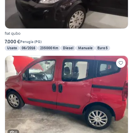
fiat qubo
7.000 €
Perugia
(
PG
)
Usato
06/2016
235000 Km
Diesel
Manuale
Euro 5
6