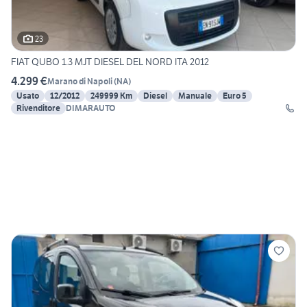
23
FIAT QUBO 1.3 MJT DIESEL DEL NORD ITA 2012
4.299 €
Marano di Napoli
(
NA
)
Usato
12/2012
249999 Km
Diesel
Manuale
Euro 5
Rivenditore
DIMARAUTO