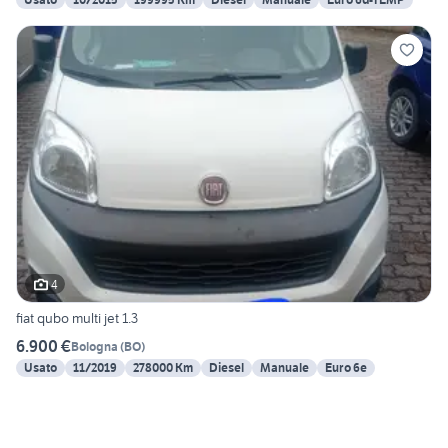
4
fiat qubo multi jet 1.3
6.900 €
Bologna
(
BO
)
Usato
11/2019
278000 Km
Diesel
Manuale
Euro 6e