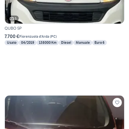
5
QUBO 5P
7.700 €
Fiorenzuola d'Arda
(
PC
)
Usato
04/2019
138000 Km
Diesel
Manuale
Euro 6