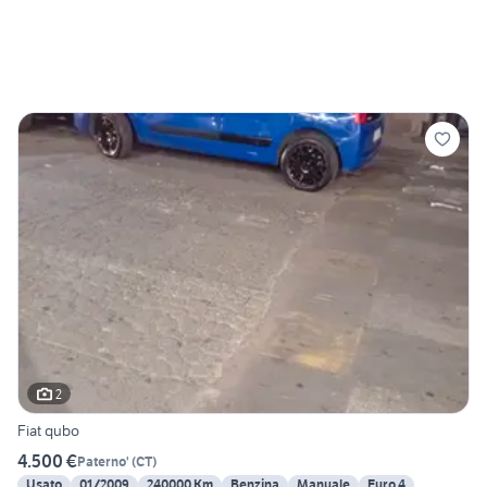
2
Fiat qubo
4.500 €
Paterno'
(
CT
)
Usato
01/2009
240000 Km
Benzina
Manuale
Euro 4