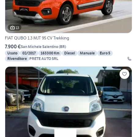
13
FIAT QUBO 1.3 MJT 95 CV Trekking
7.900 €
San Michele Salentino
(
BR
)
Usato
02/2017
163300 Km
Diesel
Manuale
Euro 5
Rivenditore
PRETE AUTO SRL