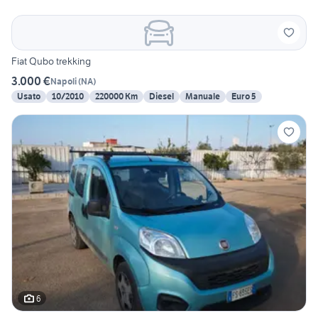
Fiat Qubo trekking
3.000 €
Napoli
(
NA
)
Usato
10/2010
220000 Km
Diesel
Manuale
Euro 5
6