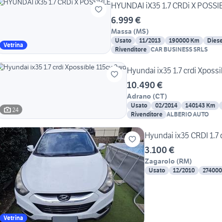
HYUNDAI iX35 1.7 CRDi X POSSI
6.999 €
Massa
(
MS
)
Usato
11/2013
190000 Km
Diese
Vetrina
Rivenditore
CAR BUSINESS SRLS
Hyundai ix35 1.7 crdi Xposs
10.490 €
Adrano
(
CT
)
Usato
02/2014
140143 Km
24
Rivenditore
ALBERIO AUTO
Hyundai ix35 CRDI 1.7 
3.100 €
Zagarolo
(
RM
)
Usato
12/2010
27400
Vetrina