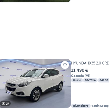
HYUNDAI IX35 2.0 CR
11.490 €
Cassola
(
VI
)
Usato
07/2014
84980
19
Rivenditore
Frattin Group 