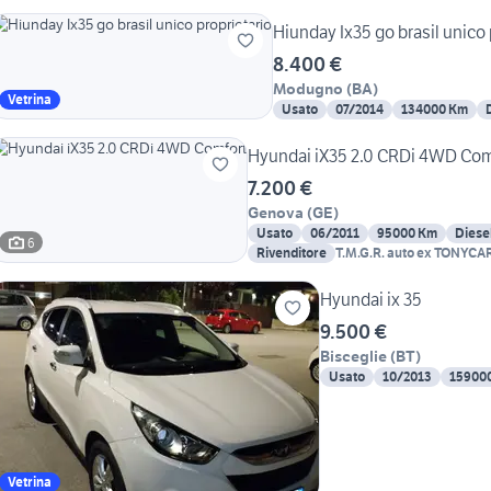
Hiunday Ix35 g
8.400 €
Modugno
(
BA
)
Vetrina
Usato
07/2014
134000 Km
Hyundai iX35 2.0 CRDi 4WD Com
7.200 €
Genova
(
GE
)
Usato
06/2011
95000 Km
Diese
6
Rivenditore
T.M.G.R. auto ex TONYCA
Hyundai ix 35
9.500 €
Bisceglie
(
BT
)
Usato
10/2013
15900
Vetrina