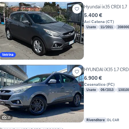
Hyundai ix35 CRDI 1.7
5.400 €
Aci Catena
(
CT
)
Usato
11/2011
20800
Vetrina
HYUNDAI iX35 1.7 CRD
6.900 €
Cesenatico
(
FC
)
Usato
09/2013
13810
16
Rivenditore
DL CAR