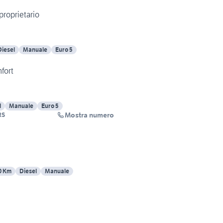
o brasil unico proprietario
Diesel
Manuale
Euro 5
fort
l
Manuale
Euro 5
Mostra numero
RS
0 Km
Diesel
Manuale