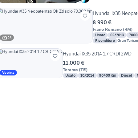
Hyundai iX35 Neopate
8.990 €
Fiano Romano
(
RM
)
Usato
02/2013
7000
26
Rivenditore
Gran Turis
Hyundai IX35 2014 1.7 CRDI 2WD
11.000 €
Teramo
(
TE
)
Vetrina
Usato
10/2014
90400 Km
Diesel