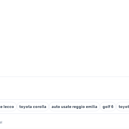
te lecco
toyota corolla
auto usate reggio emilia
golf 6
toyot
el