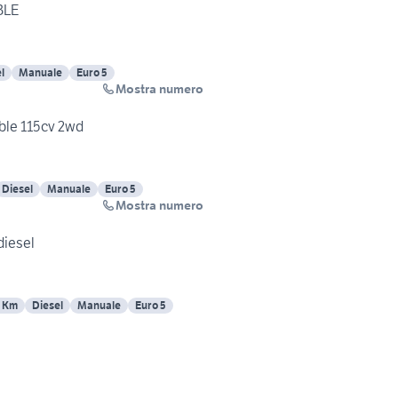
BLE
l
Manuale
Euro 5
Mostra numero
ible 115cv 2wd
Diesel
Manuale
Euro 5
Mostra numero
diesel
0 Km
Diesel
Manuale
Euro 5