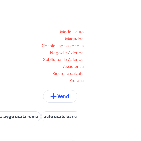
Modelli auto
Magazine
Consigli per la vendita
Negozi e Aziende
Subito per le Aziende
Assistenza
Ricerche salvate
Preferiti
Vendi
a aygo usata roma
auto usate barrafranca
fiorino pick up
migl