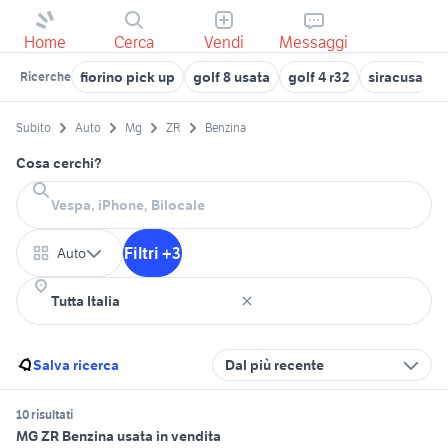
Home
Cerca
Vendi
Messaggi
fiorino pick up
golf 8 usata
golf 4 r32
siracusa
a
Ricerche
Subito
Auto
Mg
ZR
Benzina
Cosa cerchi?
Filtri +3
Auto
Salva ricerca
Dal più recente
10 risultati
MG ZR Benzina usata in vendita