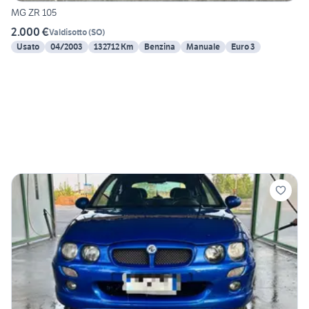
MG ZR 105
2.000 €
Valdisotto
(
SO
)
Usato
04/2003
132712 Km
Benzina
Manuale
Euro 3