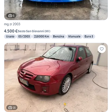
6
mg zr 2003
4.500 €
Sesto San Giovanni
(
MI
)
Usato
03/2003
218000 Km
Benzina
Manuale
Euro 3
16