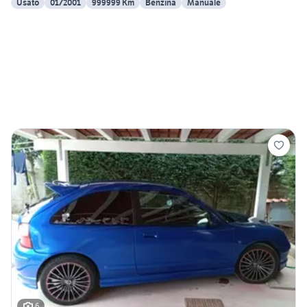
Usato
01/2001
999999 Km
Benzina
Manuale
6