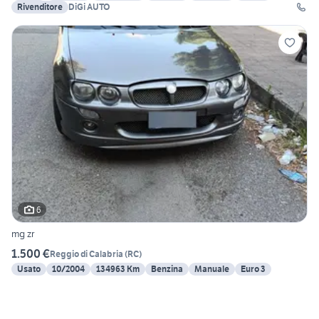
Rivenditore
DiGi AUTO
6
mg zr
1.500 €
Reggio di Calabria
(
RC
)
Usato
10/2004
134963 Km
Benzina
Manuale
Euro 3