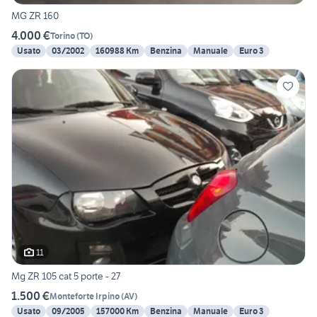
MG ZR 160
4.000 €
Torino
(
TO
)
Usato
03/2002
160988 Km
Benzina
Manuale
Euro 3
11
Mg ZR 105 cat 5 porte - 27
1.500 €
Monteforte Irpino
(
AV
)
Usato
09/2005
157000 Km
Benzina
Manuale
Euro 3