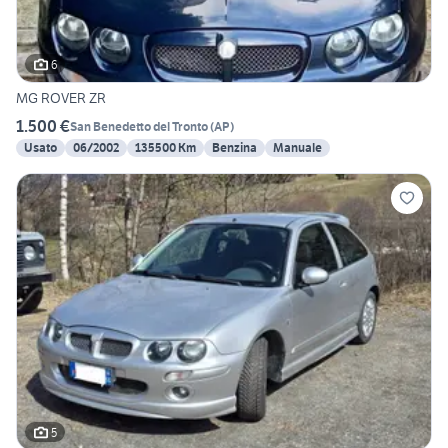
6
MG ROVER ZR
1.500 €
San Benedetto del Tronto
(
AP
)
Usato
06/2002
135500 Km
Benzina
Manuale
5