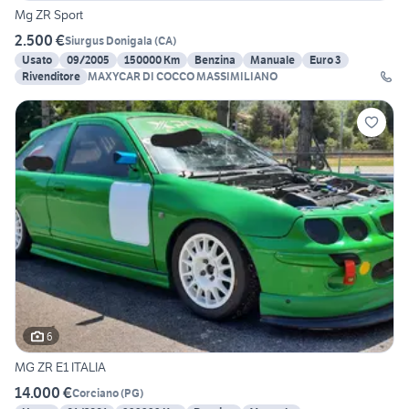
Mg ZR Sport
2.500 €
Siurgus Donigala
(
CA
)
Usato
09/2005
150000 Km
Benzina
Manuale
Euro 3
Rivenditore
MAXYCAR DI COCCO MASSIMILIANO
6
MG ZR E1 ITALIA
14.000 €
Corciano
(
PG
)