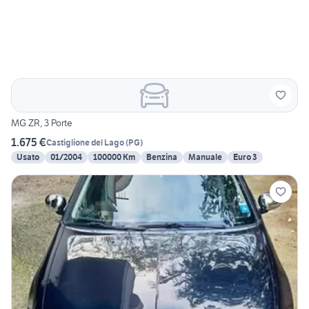
MG ZR, 3 Porte
1.675 €
Castiglione del Lago
(
PG
)
Usato
01/2004
100000 Km
Benzina
Manuale
Euro 3