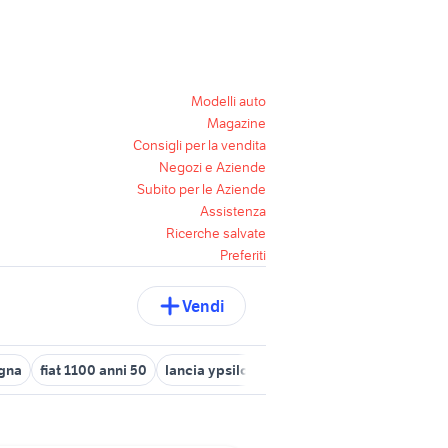
Modelli auto
Magazine
Consigli per la vendita
Negozi e Aziende
Subito per le Aziende
Assistenza
Ricerche salvate
Preferiti
Vendi
egna
fiat 1100 anni 50
lancia ypsilon 1.2
citroen ami 8
suzuki