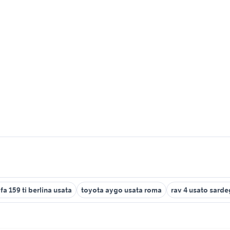
lfa 159 ti berlina usata
toyota aygo usata roma
rav 4 usato sard