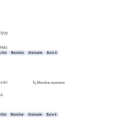
njoy
(
NA
)
1 Km
Benzina
Manuale
Euro 4
Mostra numero
o Srl
na
0 Km
Benzina
Manuale
Euro 4