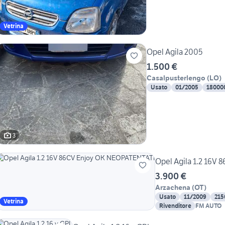
Vetrina
Opel Agila 2005
1.500 €
Casalpusterlengo
(
LO
)
Usato
01/2005
18000
3
Opel Agila 1.2 16V
3.900 €
Arzachena
(
OT
)
Usato
11/2009
215
Vetrina
Rivenditore
FM AUTO