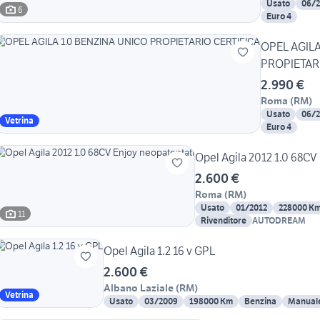
Usato
06/
6
Euro 4
OPEL AGILA
PROPIETAR
2.990 €
Roma
(
RM
)
Usato
06/
Vetrina
Euro 4
Opel Agila 2012 1.0 68CV
2.600 €
Roma
(
RM
)
Usato
01/2012
228000 K
11
Rivenditore
AUTODREAM
Opel Agila 1.2 16 v GPL
2.600 €
Albano Laziale
(
RM
)
Vetrina
Usato
03/2009
198000 Km
Benzina
Manual