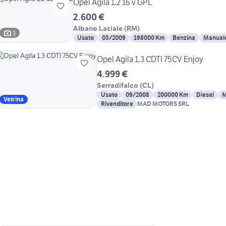
Opel Agila 1.2 16 v GPL
2.600 €
Albano Laziale
(
RM
)
3
Usato
03/2009
198000 Km
Benzina
Manual
Opel Agila 1.3 CDTI 75CV Enjoy
4.999 €
Serradifalco
(
CL
)
Usato
09/2008
200000 Km
Diesel
M
Vetrina
Rivenditore
MAD MOTORS SRL