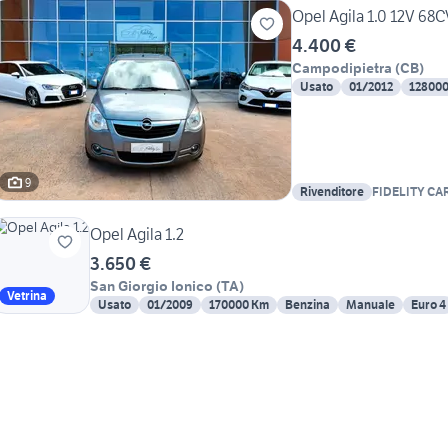
Opel Agila 1.0 12V 68C
4.400 €
Campodipietra
(
CB
)
Usato
01/2012
12800
9
Rivenditore
FIDELITY CA
Opel Agila 1.2
3.650 €
San Giorgio Ionico
(
TA
)
Vetrina
Usato
01/2009
170000 Km
Benzina
Manuale
Euro 4