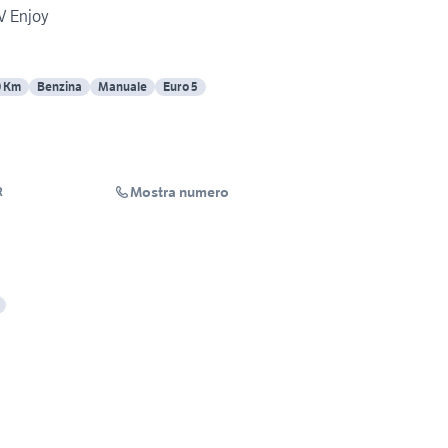
V Enjoy
0 Km
Benzina
Manuale
Euro 5
Mostra numero
R