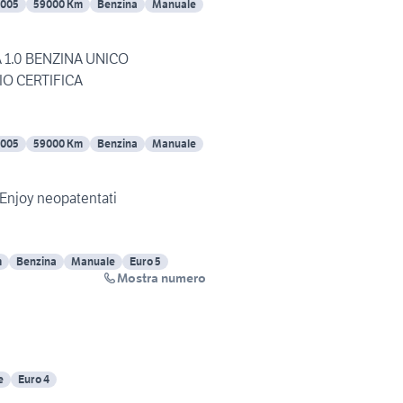
2005
59000 Km
Benzina
Manuale
 1.0 BENZINA UNICO
IO CERTIFICA
2005
59000 Km
Benzina
Manuale
 Enjoy neopatentati
m
Benzina
Manuale
Euro 5
Mostra numero
e
Euro 4