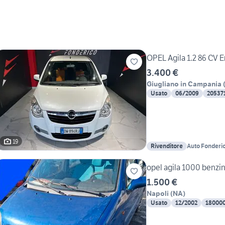
OPEL Agila 1.2 86 CV E
3.400 €
Giugliano in Campania
Usato
06/2009
20537
19
Rivenditore
Auto Fonderic
opel agila 1000 benzi
1.500 €
Napoli
(
NA
)
Usato
12/2002
18000