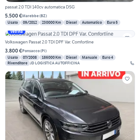
passat 2.0 TDI 140cv automatica DSG
5.500 €
Marebbe
(
BZ
)
Usato
09/2012
230000 Km
Diesel
Automatico
Euro 5
Vetrina
Volkswagen Passat 2.0 TDI DPF Var. Comfortline
3.800 €
Ponsacco
(
PI
)
Usato
07/2008
186000 Km
Diesel
Manuale
Euro 4
Rivenditore
JD LOGISTICA AUTOFFICINA