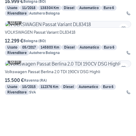
16.999 €
Bologna
(
BO
)
Usato
11/2018
138304 Km
Diesel
Automatico
Euro 6
Rivenditore
Autohero Bologna
10
VOLKSWAGEN Passat Variant DL83418
12.299 €
Bologna
(
BO
)
Usato
05/2017
145803 Km
Diesel
Automatico
Euro 6
Rivenditore
Autohero Bologna
19
Volkswagen Passat Berlina 2.0 TDI 190CV DSG Highli
15.500 €
Ravenna
(
RA
)
Usato
10/2015
112376 Km
Diesel
Automatico
Euro 6
Rivenditore
SVA