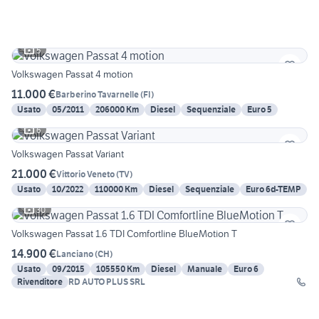
5
Volkswagen Passat 4 motion
11.000 €
Barberino Tavarnelle
(
FI
)
Usato
05/2011
206000 Km
Diesel
Sequenziale
Euro 5
6
Volkswagen Passat Variant
21.000 €
Vittorio Veneto
(
TV
)
Usato
10/2022
110000 Km
Diesel
Sequenziale
Euro 6d-TEMP
30
Volkswagen Passat 1.6 TDI Comfortline BlueMotion T
14.900 €
Lanciano
(
CH
)
Usato
09/2015
105550 Km
Diesel
Manuale
Euro 6
Rivenditore
RD AUTO PLUS SRL