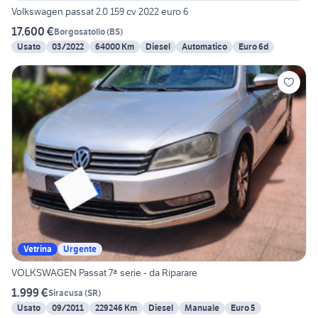
Volkswagen passat 2.0 159 cv 2022 euro 6
17.600 €
Borgosatollo
(
BS
)
Usato
03/2022
64000 Km
Diesel
Automatico
Euro 6d
Vetrina
Urgente
VOLKSWAGEN Passat 7ª serie - da Riparare
1.999 €
Siracusa
(
SR
)
Usato
09/2011
229246 Km
Diesel
Manuale
Euro 5