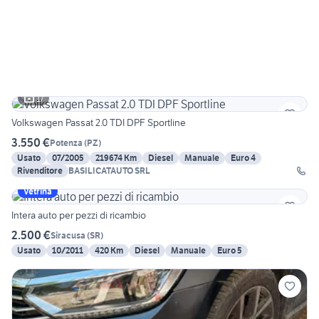
17
Volkswagen Passat 2.0 TDI DPF Sportline
3.550 €
Potenza
(
PZ
)
Usato
07/2005
219674 Km
Diesel
Manuale
Euro 4
Rivenditore
BASILICATAUTO SRL
Vetrina
Intera auto per pezzi di ricambio
2.500 €
Siracusa
(
SR
)
Usato
10/2011
420 Km
Diesel
Manuale
Euro 5