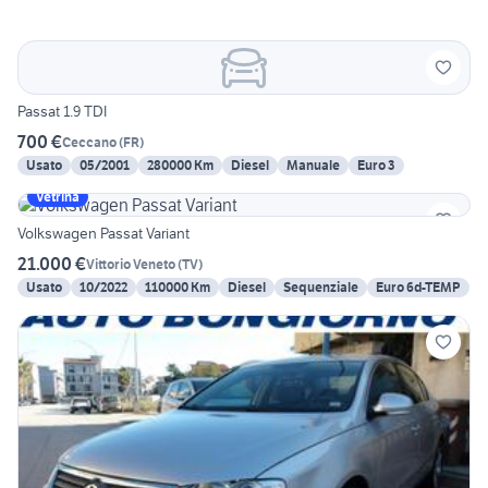
Passat 1.9 TDI
700 €
Ceccano
(
FR
)
Usato
05/2001
280000 Km
Diesel
Manuale
Euro 3
Vetrina
Volkswagen Passat Variant
21.000 €
Vittorio Veneto
(
TV
)
Usato
10/2022
110000 Km
Diesel
Sequenziale
Euro 6d-TEMP