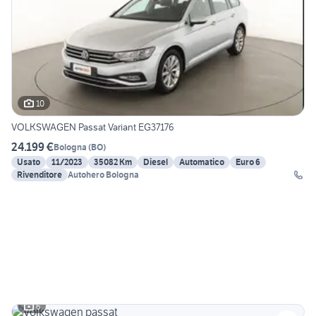
10
VOLKSWAGEN Passat Variant EG37176
24.199 €
Bologna
(
BO
)
Usato
11/2023
35082 Km
Diesel
Automatico
Euro 6
Rivenditore
Autohero Bologna
6