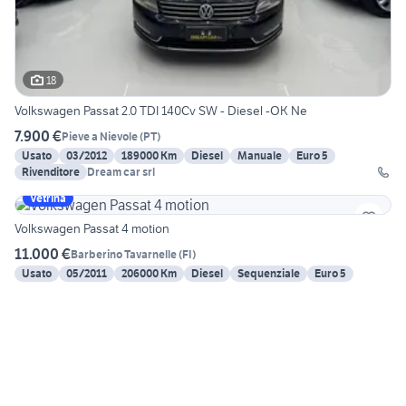
18
Volkswagen Passat 2.0 TDI 140Cv SW - Diesel -OK Ne
7.900 €
Pieve a Nievole
(
PT
)
Usato
03/2012
189000 Km
Diesel
Manuale
Euro 5
Rivenditore
Dream car srl
Vetrina
Volkswagen Passat 4 motion
11.000 €
Barberino Tavarnelle
(
FI
)
Usato
05/2011
206000 Km
Diesel
Sequenziale
Euro 5