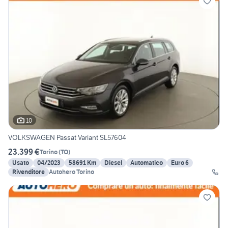
10
VOLKSWAGEN Passat Variant SL57604
23.399 €
Torino
(
TO
)
Usato
04/2023
58691 Km
Diesel
Automatico
Euro 6
Rivenditore
Autohero Torino