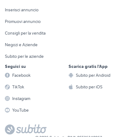
Arredamento e
Console e
Accessori per
Casalinghi
Inserisci annuncio
Videogiochi
animali
Elettrodomestici
Promuovi annuncio
Audio/Video
Musica e Film
Giardino e Fai da te
Consigli per la vendita
Fotografia
Libri e Riviste
Abbigliamento e
Negozi e Aziende
Telefonia
Strumenti Musicali
Accessori
Subito per le aziende
Sports
Tutto per i bambini
Seguici su
Scarica gratis l'App
Biciclette
Facebook
Subito per Android
Collezionismo
TikTok
Subito per iOS
Instagram
YouTube