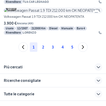
Rivenditore
TUA CAR LEGNAGO
13
Volkswagen Passat 1.9 TDI 212.000 km OK NEOPATENTA
3.900 €
Ancona
(
AN
)
Usato
12/2007
212000 Km
Diesel
Manuale
Euro 4
Rivenditore
LORENZO
1
2
3
4
5
Più cercati
Correlati
Richerche simili
Suggerimenti
Ricerche consigliate
mercedes e250
suv usati veneto
ford c-max 1.6 tdci
115cv titanium
quadrilocale con giardino
ford mondeo
auto usate tertenia
compravendita policoro
Tutte le categorie
bergamo
case in vendita
opel ascona
pick up 4x4 usati
campobasso
case in affitto santa maria capua
piemonte
kia proceed usata
quad 250
motori
immobili
lavoro e servizi