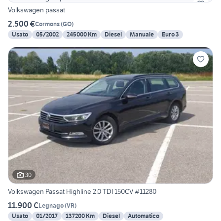
Volkswagen passat
2.500 €
Cormons
(
GO
)
Usato
05/2002
245000 Km
Diesel
Manuale
Euro 3
30
Volkswagen Passat Highline 2.0 TDI 150CV #11280
11.900 €
Legnago
(
VR
)
Usato
01/2017
137200 Km
Diesel
Automatico