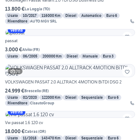
Volkswagen Passat Variant 2.0 TDI DSG Business Blu
13.800 €
La Loggia
(
TO
)
Usato
10/2017
116000 Km
Diesel
Automatico
Euro 6
Rivenditore
AUTO MGV SRL
Vetrina
passat
3.000 €
Alvito
(
FR
)
Usato
06/2005
200000 Km
Diesel
Manuale
Euro 3
20
VOLKSWAGEN PASSAT 2.0 ALLTRACK 4MOTION BiTDI DSG 2
24.999 €
Brescello
(
RE
)
Usato
02/2020
122000 Km
Diesel
Sequenziale
Euro 6
Rivenditore
CisautoGroup
Vetrina
Vw passat 1.6 120 cv
18.000 €
Cabras
(
OR
)
Usato
11/2018
143470 Km
Diesel
Sequenziale
Euro 6