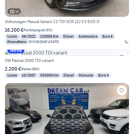
14
Volkswagen Passat Variant 2.0 TDI SCR 122 CV EVO D
16.200 €
Forlimpopoli
(
FC
)
Usato
06/2022
130000 Km
Diesel
Automatico
Euro 6
Rivenditore
DIVISIONE USATO
Vetrina
VW Passat 2000 TDI variant
2.200 €
Roma
(
RM
)
Usato
10/2007
360000 Km
Diesel
Manuale
Euro 4