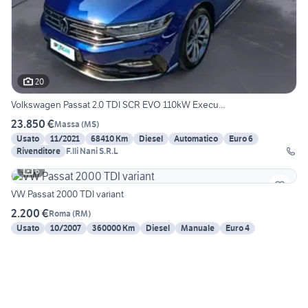
20
Volkswagen Passat 2.0 TDI SCR EVO 110kW Execu...
23.850 €
Massa
(
MS
)
Usato
11/2021
68410 Km
Diesel
Automatico
Euro 6
Rivenditore
F.lli Nani S.R.L
6
VW Passat 2000 TDI variant
2.200 €
Roma
(
RM
)
Usato
10/2007
360000 Km
Diesel
Manuale
Euro 4