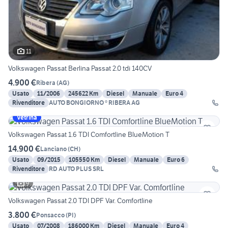
11
Volkswagen Passat Berlina Passat 2.0 tdi 140CV
4.900 €
Ribera
(
AG
)
Usato
11/2006
245622 Km
Diesel
Manuale
Euro 4
Rivenditore
AUTO BONGIORNO ® RIBERA AG
Vetrina
Volkswagen Passat 1.6 TDI Comfortline BlueMotion T
14.900 €
Lanciano
(
CH
)
Usato
09/2015
105550 Km
Diesel
Manuale
Euro 6
Rivenditore
RD AUTO PLUS SRL
9
Volkswagen Passat 2.0 TDI DPF Var. Comfortline
3.800 €
Ponsacco
(
PI
)
Usato
07/2008
186000 Km
Diesel
Manuale
Euro 4