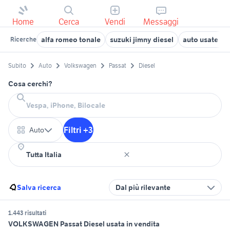
Home
Cerca
Vendi
Messaggi
alfa romeo tonale
suzuki jimny diesel
auto usate ne
Ricerche
Subito
Auto
Volkswagen
Passat
Diesel
Cosa cerchi?
Filtri +3
Auto
Salva ricerca
Dal più rilevante
1.443 risultati
VOLKSWAGEN Passat Diesel usata in vendita