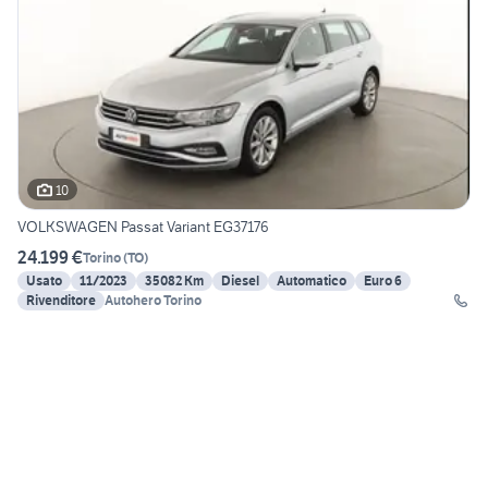
10
VOLKSWAGEN Passat Variant EG37176
24.199 €
Torino
(
TO
)
Usato
11/2023
35082 Km
Diesel
Automatico
Euro 6
Rivenditore
Autohero Torino