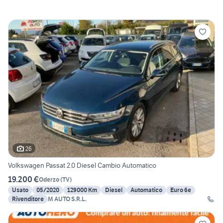
26
Volkswagen Passat 2.0 Diesel Cambio Automatico
19.200 €
Oderzo
(
TV
)
Usato
05/2020
129000 Km
Diesel
Automatico
Euro 6e
Rivenditore
M AUTO S.R.L.