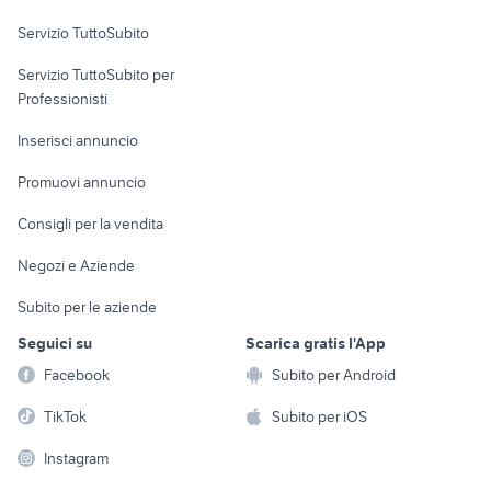
Servizio TuttoSubito
elettronica
per la casa e la
sports e hobby
Servizio TuttoSubito per
persona
Informatica
Animali
Professionisti
Arredamento e
Console e
Accessori per
Casalinghi
Inserisci annuncio
Videogiochi
animali
Elettrodomestici
Promuovi annuncio
Audio/Video
Musica e Film
Giardino e Fai da te
Consigli per la vendita
Fotografia
Libri e Riviste
Abbigliamento e
Negozi e Aziende
Telefonia
Strumenti Musicali
Accessori
Subito per le aziende
Sports
Tutto per i bambini
Seguici su
Scarica gratis l'App
Biciclette
Facebook
Subito per Android
Collezionismo
TikTok
Subito per iOS
Instagram