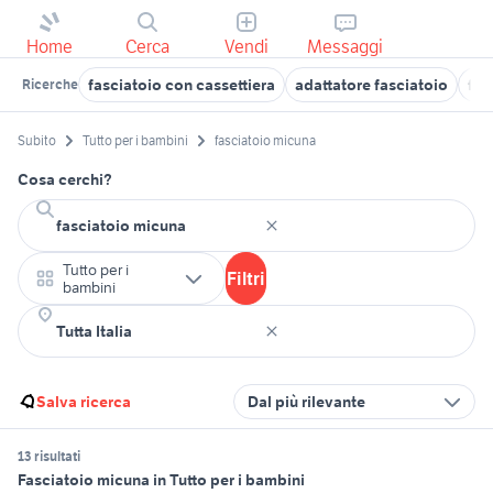
Home
Cerca
Vendi
Messaggi
fasciatoio con cassettiera
adattatore fasciatoio
fas
Ricerche
Subito
Tutto per i bambini
fasciatoio micuna
Cosa cerchi?
Tutto per i
Filtri
bambini
Salva ricerca
Dal più rilevante
13 risultati
Fasciatoio micuna in Tutto per i bambini