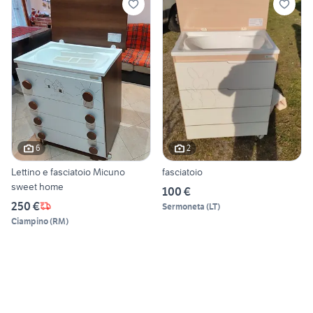
6
2
Lettino e fasciatoio Micuno
fasciatoio
sweet home
100 €
250 €
Sermoneta
(
LT
)
Ciampino
(
RM
)