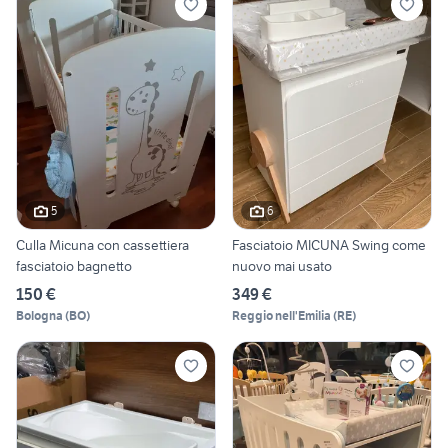
5
6
Culla Micuna con cassettiera
Fasciatoio MICUNA Swing come
fasciatoio bagnetto
nuovo mai usato
150 €
349 €
Bologna
(
BO
)
Reggio nell'Emilia
(
RE
)