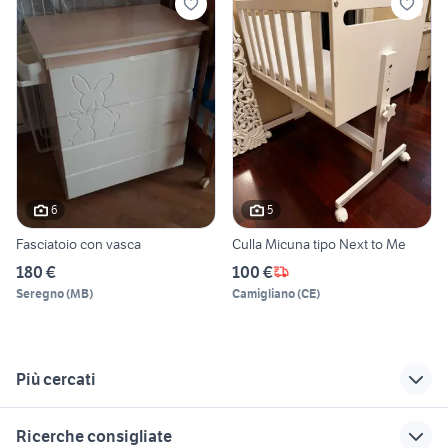
6
5
Fasciatoio con vasca
Culla Micuna tipo Next to Me
180 €
100 €
Seregno
(
MB
)
Camigliano
(
CE
)
Più cercati
Correlati
Richerche simili
Suggerimenti
Ricerche consigliate