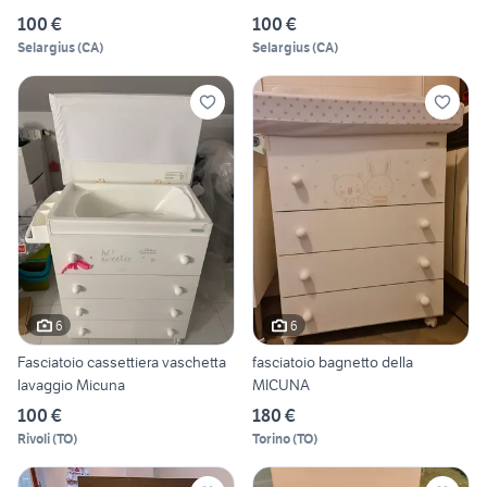
100 €
100 €
Selargius
(
CA
)
Selargius
(
CA
)
6
6
Fasciatoio cassettiera vaschetta
fasciatoio bagnetto della
lavaggio Micuna
MICUNA
100 €
180 €
Rivoli
(
TO
)
Torino
(
TO
)