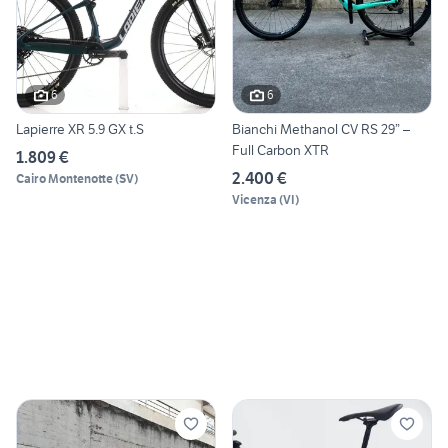
6
6
Lapierre XR 5.9 GX t.S
Bianchi Methanol CV RS 29” –
Full Carbon XTR
1.809 €
2.400 €
Cairo Montenotte
(
SV
)
Vicenza
(
VI
)