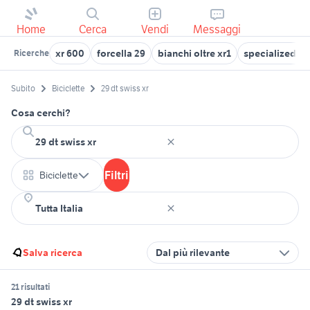
Home
Cerca
Vendi
Messaggi
xr 600
forcella 29
bianchi oltre xr1
specialized c
Ricerche
Subito
Biciclette
29 dt swiss xr
Cosa cerchi?
Filtri
Biciclette
Salva ricerca
Dal più rilevante
21 risultati
29 dt swiss xr