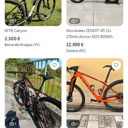
6
8
MTB Canyon
Mondraker ZENDIT XR 12v
170mm Avinox M2S 800Wh
2.300 €
12.499 €
Borso del Grappa
(
TV
)
Cesena
(
FC
)
6
6