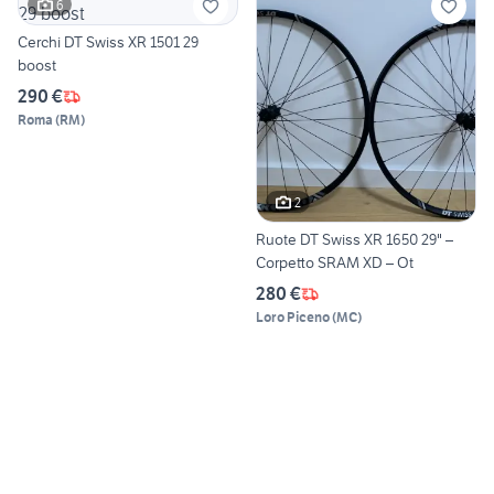
6
Cerchi DT Swiss XR 1501 29
boost
290 €
Roma
(
RM
)
2
Ruote DT Swiss XR 1650 29" –
Corpetto SRAM XD – Ot
280 €
Loro Piceno
(
MC
)