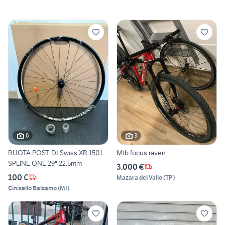
6
3
RUOTA POST. Dt Swiss XR 1501
Mtb focus raven
SPLINE ONE 29" 22.5mm
3.000 €
100 €
Mazara del Vallo
(
TP
)
Cinisello Balsamo
(
MI
)