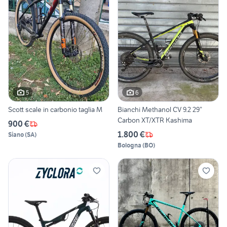
5
6
Scott scale in carbonio taglia M
Bianchi Methanol CV 9.2 29”
Carbon XT/XTR Kashima
900 €
1.800 €
Siano
(
SA
)
Bologna
(
BO
)