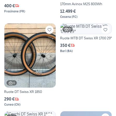
170mm Avinox M2S 800Wh
400 €
12.499 €
Frosinone
(
FR
)
Cesena
(
FC
)
5
Ruote MTB DT Swiss XR 1700 29"
350 €
Bari
(
BA
)
6
Ruote DT Swiss XR 1850
290 €
Cuneo
(
CN
)