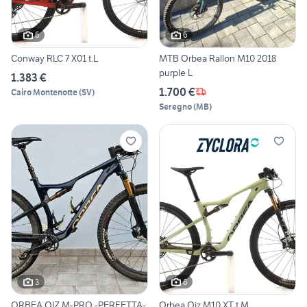
6
6
Conway RLC 7 X01 t.L
MTB Orbea Rallon M10 2018
purple L
1.383 €
1.700 €
Cairo Montenotte
(
SV
)
Seregno
(
MB
)
3
6
ORBEA OIZ M-PRO -PERFETTA-
Orbea Oiz M10 XT t.M