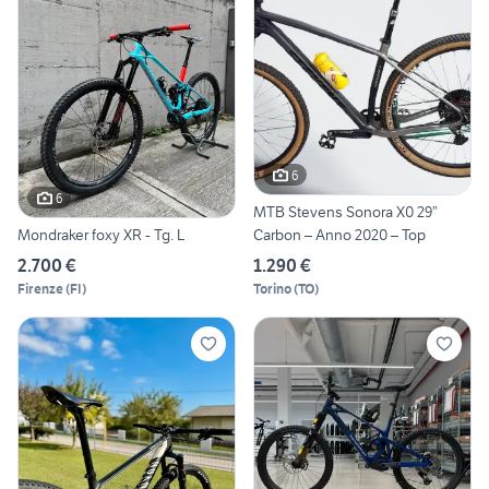
6
6
MTB Stevens Sonora X0 29”
Carbon – Anno 2020 – Top
Mondraker foxy XR - Tg. L
1.290 €
2.700 €
Torino
(
TO
)
Firenze
(
FI
)