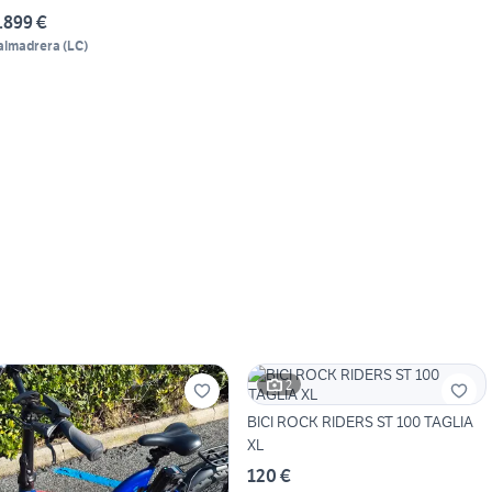
.899 €
almadrera
(
LC
)
2
BICI ROCK RIDERS ST 100 TAGLIA
XL
120 €