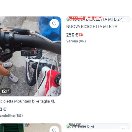
Vetrina
Urgente
NUOVA BICICLETTA MTB 29
250 €
Verona
(
VR
)
5
icicletta Mountain bike taglia XL
0 €
andellino
(
BG
)
6