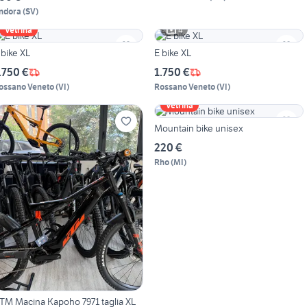
ndora
(
SV
)
4
Vetrina
 bike XL
E bike XL
.750 €
1.750 €
ossano Veneto
(
VI
)
Rossano Veneto
(
VI
)
Vetrina
Mountain bike unisex
220 €
Rho
(
MI
)
TM Macina Kapoho 7971 taglia XL