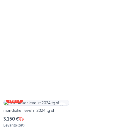
Vetrina
mondraker level rr 2024 tg xl
3.150 €
Levanto
(
SP
)