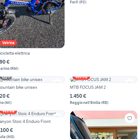
Forli'
(
FC
)
Vetrina
icicletta elettrica
90 €
arino
(
RM
)
6
Vetrina
ountain bike unisex
MTB FOCUS JAM 2
20 €
1.450 €
ho
(
MI
)
Reggio nell'Emilia
(
RE
)
Vetrina
anyon Stoic 4 Enduro Front
.100 €
ulla
(
MS
)