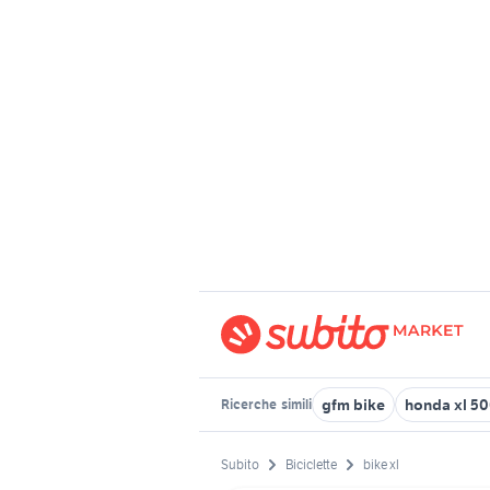
gfm bike
honda xl 5
Ricerche
simili
Subito
Biciclette
bike xl