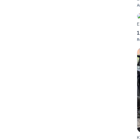
A
E
1
R
K