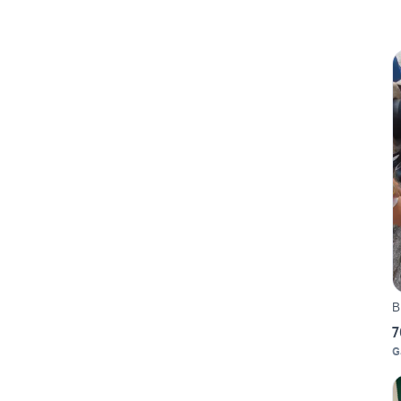
B
7
G