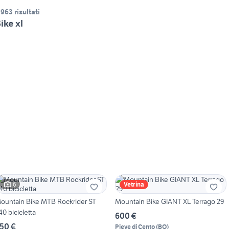
.963 risultati
ike xl
6
Vetrina
ountain Bike MTB Rockrider ST
Mountain Bike GIANT XL Terrago 29
40 bicicletta
600 €
50 €
Pieve di Cento
(
BO
)