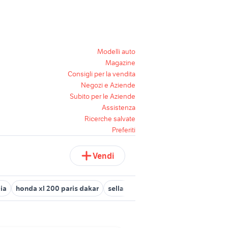
Modelli auto
Magazine
Consigli per la vendita
Negozi e Aziende
Subito per le Aziende
Assistenza
Ricerche salvate
Preferiti
Vendi
cia
honda xl 200 paris dakar
sella vespa pk 50 xl
ruota honda 