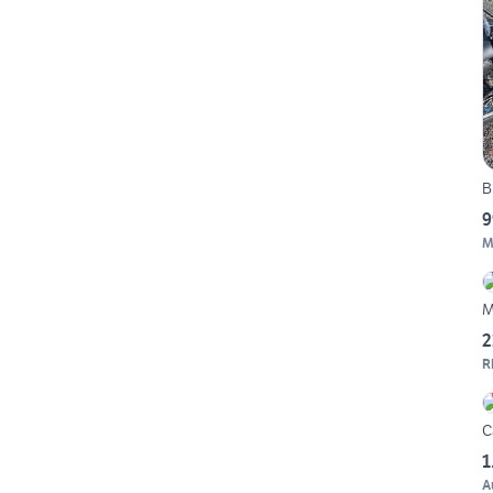
B
9
M
M
2
R
C
1
A