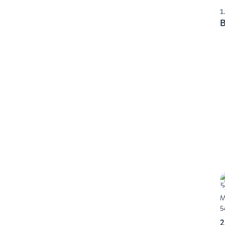
1
B
M
5
2